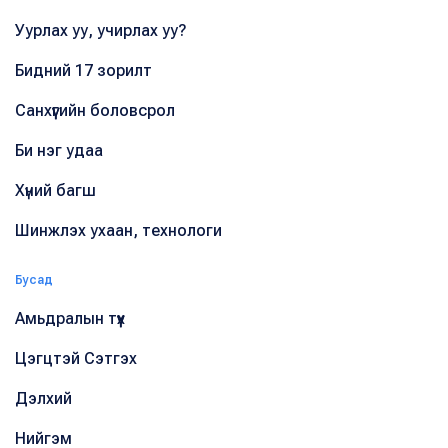
Уурлах уу, учирлах уу?
Бидний 17 зорилт
Санхүүгийн боловсрол
Би нэг удаа
Хүний багш
Шинжлэх ухаан, технологи
Бусад
Амьдралын түүх
Цэгцтэй Сэтгэх
Дэлхий
Нийгэм