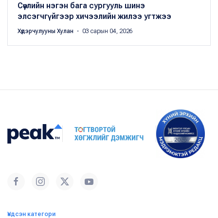
Сөүлийн нэгэн бага сургууль шинэ
элсэгчгүйгээр хичээлийн жилээ угтжээ
Хүдэрчулууны Хулан
・ 03 сарын 04, 2026
Үндсэн категори