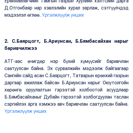
Ерөнхийлөгчийн Тамгын газрын Хуулийн хэлтсийн дарга
Д.Отгонбаяр нар хэвлэлийн хурал зарлаж, сэтгүүлчдэд
мэдээлэл өглөө.
Үргэлжлүүлж унших
2. С.Баярцогт, Б.Ариунсан, Б.Бямбасайхан нарыг
баривчилжээ
АТГ-аас өчигдөр нэр бүхий хүмүүсийг баривчлан
саатуулсан байна. Эх сурвалжийн мэдээлж байгаагаар
Сангийн сайд асан С.Баярцогт, Татварын ерөнхий газрын
даргаар ажиллаж байсан Б.Ариунсан нарыг Оюутолгойн
хөрөнгө оруулалтын гэрээтэй холбоотой асуудлаар
Б.Бямбасайханыг Дубайн гэрээтэй холбогдуулан таслан
сэргийлэх арга хэмжээ авч баривчлан саатуулсан байна.
Үргэлжлүүлж унших