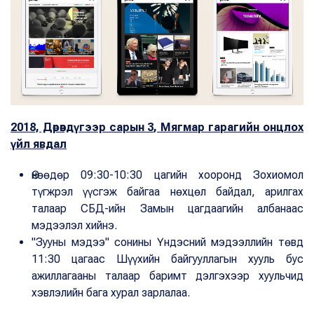
2018, Дөрөвдүгээр сарын 3, Мягмар гарагийн онцлох
үйл явдал
Өнөөдөр 09:30-10:30 цагийн хооронд Зохиомол
түгжрэл үүсгэж байгаа нөхцөл байдал, арилгах
талаар СБД-ийн Замын цагдаагийн албанаас
мэдээлэл хийнэ.
"Зууны мэдээ" сонины Үндэсний мэдээллийн төвд
11:30 цагаас Шүүхийн байгууллагын хууль бус
ажиллагааны талаар баримт дэлгэхээр хуульчид
хэвлэлийн бага хурал зарлалаа.