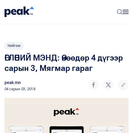
Нийгэм
ӨГЛӨӨНИЙ МЭНД: Өнөөдөр 4 дүгээр
сарын 3, Мягмар гараг
peak.mn
04 сарын 03, 2018