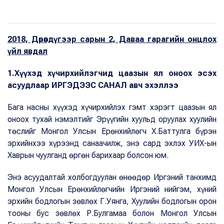
2018, Дөрөвдүгээр сарын 2, Даваа гарагийн онцлох
үйл явдал
1.Хүүхэд хүчирхийлэгчид цаазын ял оноох эсэх
асуудлаар ИРГЭДЭЭС САНАЛ авч эхэллээ
Бага насны хүүхэд хүчирхийлэх гэмт хэрэгт цаазын ял
оноох тухай нэмэлтийг Эрүүгийн хуульд оруулах хуулийн
төслийг Монгол Улсын Ерөнхийлөгч Х.Баттулга бүрэн
эрхийнхээ хүрээнд санаачилж, энэ сард эхлэх УИХ-ын
Хаврын чуулганд өргөн барихаар болсон юм.
Энэ асуудалтай холбогдуулан өнөөдөр Иргэний танхимд
Монгол Улсын Ерөнхийлөгчийн Иргэний нийгэм, хүний
эрхийн бодлогын зөвлөх Г.Уянга, Хуулийн бодлогын орон
тооны бус зөвлөх Р.Булгамаа болон Монгол Улсын