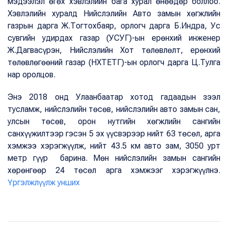
мэдээлэл өгөх хэвлэлийн бага хурал өнөөдөр боллоо.
Хэвлэлийн хуралд Нийслэлийн Авто замын хөгжлийн
газрын дарга Ж.Тогтохбаяр, орлогч дарга Б.Индра, Ус
сувгийн удирдах газар (УСУГ)-ын ерөнхий инженер
Ж.Дагвасүрэн, Нийслэлийн Хот төлөвлөлт, ерөнхий
төлөвлөгөөний газар (НХТЕТГ)-ын орлогч дарга Ц.Тулга
нар оролцов.
Энэ 2018 онд Улаанбаатар хотод гадаадын зээл
тусламж, нийслэлийн төсөв, нийслэлийн авто замын сан,
улсын төсөв, орон нутгийн хөгжлийн сангийн
санхүүжилтээр гэсэн 5 эх үүсвэрээр нийт 63 төсөл, арга
хэмжээ хэрэгжүүлж, нийт 43.5 км авто зам, 3050 урт
метр гүүр барина. Мөн нийслэлийн замын сангийн
хөрөнгөөр 24 төсөл арга хэмжээг хэрэгжүүлнэ.
Үргэлжлүүлж унших