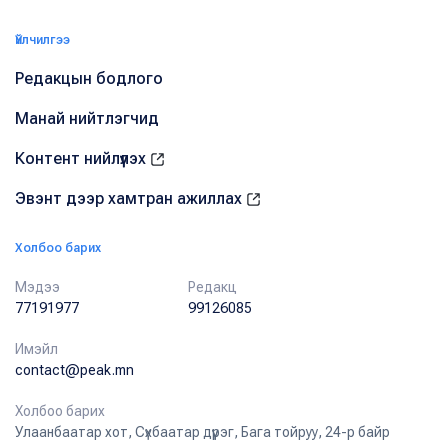
Үйлчилгээ
Редакцын бодлого
Манай нийтлэгчид
Контент нийлүүлэх
Эвэнт дээр хамтран ажиллах
Холбоо барих
Мэдээ
Редакц
77191977
99126085
Имэйл
contact@peak.mn
Холбоо барих
Улаанбаатар хот, Сүхбаатар дүүрэг, Бага тойруу, 24-р байр