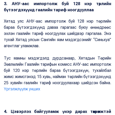
3. АНУ-аас импортолж буй 128 нэр төрлийн
бүтээгдэхүүнд гаалийн тариф ноогдууллаа
Хятад улс АНУ-аас импортолж буй 128 нэр төрлийн
бараа бүтээгдэхүүнд даваа гарагаас буюу өнөөдрөөс
эхлэн гаалийн тариф ноогдуулах шийдвэр гаргалаа. Энэ
тухай Хятад улсын Сангийн яам мэдэгдсэнийг “Синьхуа”
агентлаг уламжлав.
Тус яамны мэдэгдэлд дурдсанаар, Хятадын Төрийн
Зөвлөлийн Гаалийн тарифын комисс АНУ-аас импортолж
буй 120 нэр төрлийн бараа бүтээгдэхүүн, тухайлбал
жимс жимсгэнэд 15 хувь, найман төрлийн бүтээгдэхүүнд
25 хувийн гаалийн тариф ноогдуулахаар шийдсэн байна.
Үргэлжлүүлж унших
4. Цэвэрлэх байгууламж үнэр дарах төхөөрөмжтэй