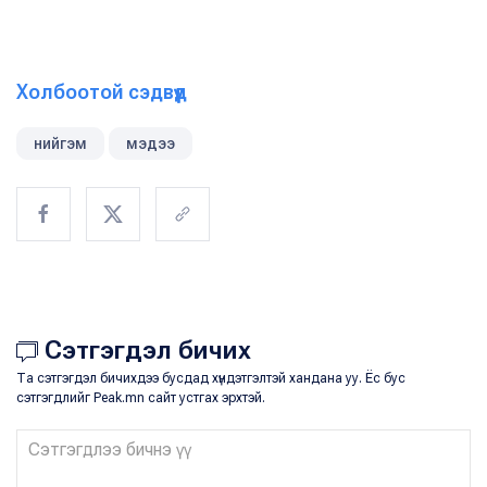
Холбоотой сэдвүүд
нийгэм
мэдээ
Сэтгэгдэл бичих
Та сэтгэгдэл бичихдээ бусдад хүндэтгэлтэй хандана уу. Ёс бус
сэтгэгдлийг Peak.mn сайт устгах эрхтэй.