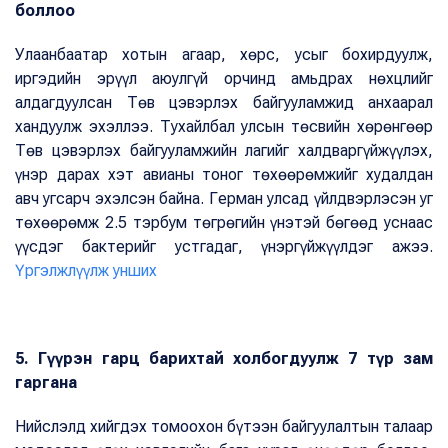
боллоо
Улаанбаатар хотын агаар, хөрс, усыг бохирдуулж,
иргэдийн эрүүл аюулгүй орчинд амьдрах нөхцлийг
алдагдуулсан Төв цэвэрлэх байгууламжид анхаарал
хандуулж эхэллээ. Тухайлбал улсын төсвийн хөрөнгөөр
Төв цэвэрлэх байгууламжийн лагийг халдваргүйжүүлэх,
үнэр дарах хэт авианы тоног төхөөрөмжийг худалдан
авч угсарч эхэлсэн байна. Герман улсад үйлдвэрлэсэн уг
төхөөрөмж 2.5 тэрбум төгрөгийн үнэтэй бөгөөд уснаас
үүсдэг бактерийг устгадаг, үнэргүйжүүлдэг ажээ.
Үргэлжлүүлж унших
5. Гүүрэн гарц барихтай холбогдуулж 7 түр зам
гаргана
Нийслэлд хийгдэх томоохон бүтээн байгуулалтын талаар