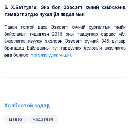
5. Х.Баттулга: Энэ бол Зэвсэгт хүчний хэмжээнд
тэмдэглэгдэх чухал үйл явдал мөн
Таван толгой дахь Зэвсэгт хүчний сургалтын төвийн
байрлалыг түшиглэн 2016 оны тавдугаар сараас үйл
ажиллагаа явуулж эхэлсэн Зэвсэгт хүчний 345 дугаар
бригадад Байлдааны туг гардуулах ёслолын ажиллагаа
өнөөдөр боллоо.
Үргэлжлүүлж унших
Холбоотой сэдвүүд
мэдээ
мэдээлэл