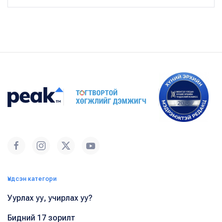
Үндсэн категори
Уурлах уу, учирлах уу?
Бидний 17 зорилт