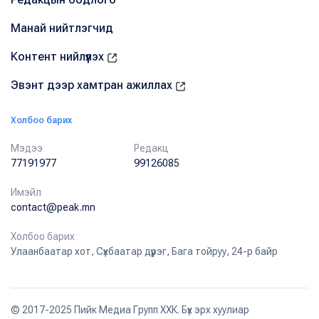
Манай нийтлэгчид
Контент нийлүүлэх
Эвэнт дээр хамтран ажиллах
Холбоо барих
Мэдээ
Редакц
77191977
99126085
Имэйл
contact@peak.mn
Холбоо барих
Улаанбаатар хот, Сүхбаатар дүүрэг, Бага тойруу, 24-р байр
© 2017-2025 Пийк Медиа Групп ХХК. Бүх эрх хуулиар