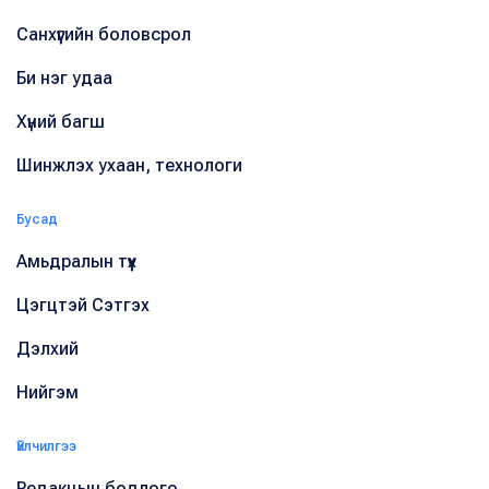
Санхүүгийн боловсрол
Би нэг удаа
Хүний багш
Шинжлэх ухаан, технологи
Бусад
Амьдралын түүх
Цэгцтэй Сэтгэх
Дэлхий
Нийгэм
Үйлчилгээ
Редакцын бодлого