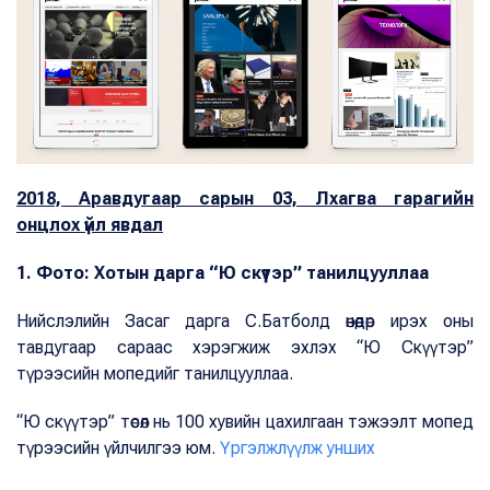
2018, Аравдугаар сарын 03, Лхагва гарагийн
онцлох үйл явдал
1. Фото: Хотын дарга “Ю скүүтэр” танилцууллаа
Нийслэлийн Засаг дарга С.Батболд өнөөдөр ирэх оны
тавдугаар сараас хэрэгжиж эхлэх “Ю Скүүтэр”
түрээсийн мопедийг танилцууллаа.
“Ю скүүтэр” төсөл нь 100 хувийн цахилгаан тэжээлт мопед
түрээсийн үйлчилгээ юм.
Үргэлжлүүлж унших