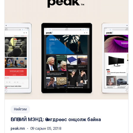
Нийгэм
ӨГЛӨӨНИЙ МЭНД: Өчигдрөөс онцолж байна
peak.mn
・ 09 сарын 05, 2018