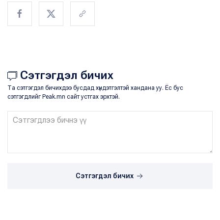
Сэтгэгдэл бичих
Та сэтгэгдэл бичихдээ бусдад хүндэтгэлтэй хандана уу. Ёс бус
сэтгэгдлийг Peak.mn сайт устгах эрхтэй.
Сэтгэгдэл бичих