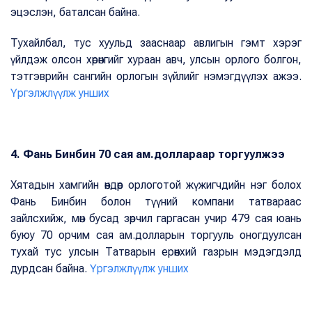
эцэслэн, баталсан байна.
Тухайлбал, тус хуульд зааснаар авлигын гэмт хэрэг
үйлдэж олсон хөрөнгийг хураан авч, улсын орлого болгон,
тэтгэврийн сангийн орлогын зүйлийг нэмэгдүүлэх ажээ.
Үргэлжлүүлж унших
4. Фань Бинбин 70 сая ам.доллараар торгуулжээ
Хятадын хамгийн өндөр орлоготой жүжигчдийн нэг болох
Фань Бинбин болон түүний компани татвараас
зайлсхийж, мөн бусад зөрчил гаргасан учир 479 сая юань
буюу 70 орчим сая ам.долларын торгууль оногдуулсан
тухай тус улсын Татварын ерөнхий газрын мэдэгдэлд
дурдсан байна.
Үргэлжлүүлж унших