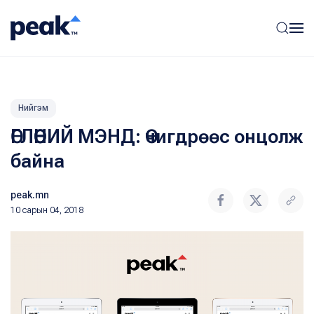
Нийгэм
ӨГЛӨӨНИЙ МЭНД: Өчигдрөөс онцолж
байна
peak.mn
10 сарын 04, 2018