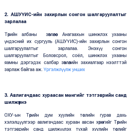
2. АШУҮИС-ийн захирлын сонгон шалгаруулалтыг
зарлалаа
Төрийн албаны зөвлөлөөс Анагаахын шинжлэх ухааны
үндэсний их сургууль (АШУҮИС)-ийн захирлын сонгон
шалгаруулалтыг зарлалаа. Энэхүү сонгон
шалгаруулалтыг Боловсрол, соёл, шинжлэх ухааны
яамны дэргэдэх салбар зөвлөлийн захиалгаар нээлттэй
зарлаж байгаа аж.
Үргэлжлүүлж унших
3. Авлигачдаас хураасан мөнгийг тэтгэврийн санд
шилжүүлнэ
ОХУ-ын Төрийн дум хуулийн төслийн гурав дахь
хэлэлцүүлгээр авлигачдаас хураан авсан хөрөнгийг Төрийн
тэтгэврийн санд шилжүүлэх тухай хуулийн төслийг