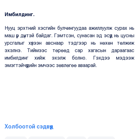
Имбилдинг.
Нууц эрхтний хэсгийн булчингуудаа ажиллуулж сурах нь
маш үр дүнтэй байдаг. Гэмтсэн, сунасан эд эсүүд нь цусны
урсгалыг хүлээн авснаар тэдгээр нь нөхөн төлжиж
эхэлнэ. Тиймээс төрөөд сар хагасын дараагаас
имбилдинг хийж эхэлж болно. Гэхдээ мэдээж
эмэгтэйчүүдийн эмчээс зөвлөгөө аваарай.
Холбоотой сэдвүүд