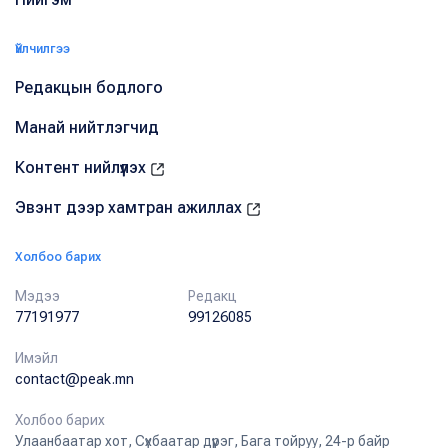
Үйлчилгээ
Редакцын бодлого
Манай нийтлэгчид
Контент нийлүүлэх
Эвэнт дээр хамтран ажиллах
Холбоо барих
Мэдээ
Редакц
77191977
99126085
Имэйл
contact@peak.mn
Холбоо барих
Улаанбаатар хот, Сүхбаатар дүүрэг, Бага тойруу, 24-р байр