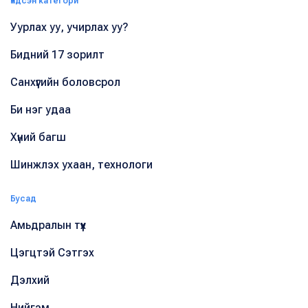
Үндсэн категори
Уурлах уу, учирлах уу?
Бидний 17 зорилт
Санхүүгийн боловсрол
Би нэг удаа
Хүний багш
Шинжлэх ухаан, технологи
Бусад
Амьдралын түүх
Цэгцтэй Сэтгэх
Дэлхий
Нийгэм