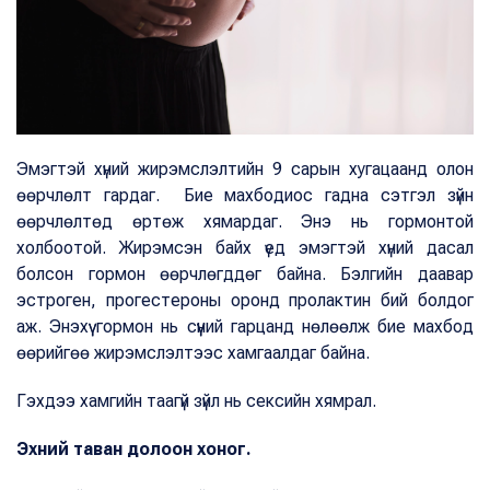
Эмэгтэй хүний жирэмслэлтийн 9 сарын хугацаанд олон
өөрчлөлт гардаг. Бие махбодиос гадна сэтгэл зүйн
өөрчлөлтөд өртөж хямардаг. Энэ нь гормонтой
холбоотой. Жирэмсэн байх үед эмэгтэй хүний дасал
болсон гормон өөрчлөгддөг байна. Бэлгийн даавар
эстроген, прогестероны оронд пролактин бий болдог
аж. Энэхүү гормон нь сүүний гарцанд нөлөөлж бие махбод
өөрийгөө жирэмслэлтээс хамгаалдаг байна.
Гэхдээ хамгийн таагүй зүйл нь сексийн хямрал.
Эхний таван долоон хоног.