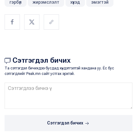
гэрбүл
жирэмслэлт
хүүхэд
эмэгтэй
Сэтгэгдэл бичих
Та сэтгэгдэл бичихдээ бусдад хүндэтгэлтэй хандана уу. Ёс бус
сэтгэгдлийг Peak.mn сайт устгах эрхтэй.
Сэтгэгдэл бичих