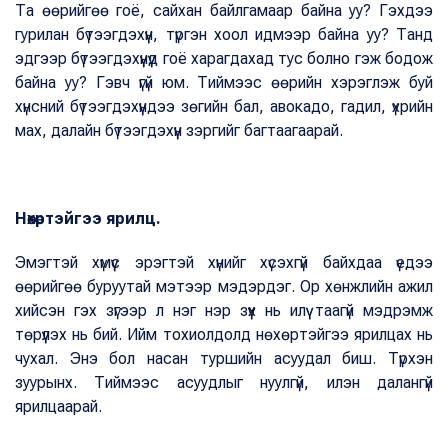
Та өөрийгөө гоё, сайхан байлгамаар байна уу? Гэхдээ
гурилан бүтээгдэхүүн, түргэн хоол идмээр байна уу? Танд
эдгээр бүтээгдэхүүнүүд гоё харагдахад тус болно гэж бодож
байна уу? Гэвч үгүй юм. Тиймээс өөрийн хэрэглэж буй
хүнсний бүтээгдэхүүндээ зөгийн бал, авокадо, гадил, үхрийн
мах, далайн бүтээгдэхүүн зэргийг багтаагаарай.
Нөхөртэйгээ ярилц.
Эмэгтэй хүмүүс эрэгтэй хүнийг хүсэхгүй байхдаа үедээ
өөрийгөө буруутай мэтээр мэдэрдэг. Ор хөнжлийн ажил
хийсэн гэх зүгээр л нэг нэр зүүх нь илүү таагүй мэдрэмж
төрүүлэх нь бий. Ийм тохиолдолд нөхөртэйгээ ярилцах нь
чухал. Энэ бол насан туршийн асуудал биш. Түрхэн
зуурынх. Тиймээс асуудлыг нуулгүй, илэн далангүй
ярилцаарай.