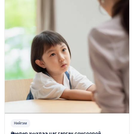
Нийгэм
Өнөөдөр хүүхдээ цаг гарган сонсоорой