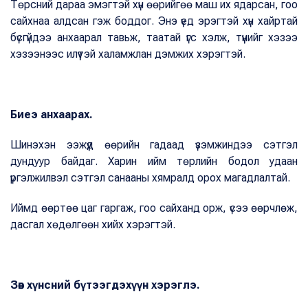
Төрсний дараа эмэгтэй хүн өөрийгөө маш их ядарсан, гоо
сайхнаа алдсан гэж боддог. Энэ үед эрэгтэй хүн хайртай
бүсгүйдээ анхаарал тавьж, таатай үгс хэлж, түүнийг хэзээ
хэзээнээс илүүтэй халамжлан дэмжих хэрэгтэй.
Биеэ анхаарах.
Шинэхэн ээжүүд өөрийн гадаад үзэмжиндээ сэтгэл
дундуур байдаг. Харин ийм төрлийн бодол удаан
үргэлжилвэл сэтгэл санааны хямралд орох магадлалтай.
Иймд өөртөө цаг гаргаж, гоо сайханд орж, үсээ өөрчлөж,
дасгал хөдөлгөөн хийх хэрэгтэй.
Зөв хүнсний бүтээгдэхүүн хэрэглэ.