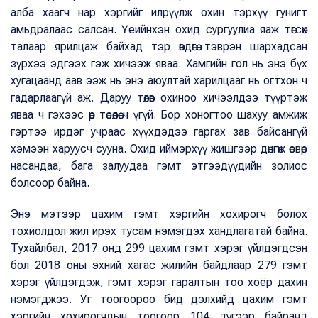
алба хаагч нар хэргийг илрүүлж охин тэрхүү гунигт
амьдралаас салсан. Үеийнхэн охид сургуулиа яаж төгсөх
талаар ярилцаж байхад тэр өвдөгөө тэврэн шархадсан
зүрхээ эдгээх гэж хичээж яваа. Хамгийн гол нь энэ бүх
хугацаанд аав ээж нь энэ аюултай харилцааг нь огтхон ч
гадарлаагүй аж. Даруу төлөв охиноо хичээлдээ түүртэж
яваа ч гэхээс өөр төсөөлөө ч үгүй. Бор хоногтоо шахуу амжиж
гэртээ ирдэг учраас хүүхдэдээ гаргах зав байсангүй
хэмээн харуусч сууна. Охид иймэрхүү жишгээр дөнгөж өсвөр
насандаа, бага залуудаа гэмт этгээдүүдийн золиос
болсоор байна.
Энэ мэтээр цахим гэмт хэргийн хохирогч болох
тохиолдол жил ирэх тусам нэмэгдэх хандлагатай байна.
Тухайлбал, 2017 онд 299 цахим гэмт хэрэг үйлдэгдсэн
бол 2018 оны эхний хагас жилийн байдлаар 279 гэмт
хэрэг үйлдэгдэж, гэмт хэрэг гаралтын тоо хоёр дахин
нэмэгджээ. Уг тоогоороо бид дэлхийд цахим гэмт
хэргийн хохирогчдын тоогоор 104 дүгээр байранд