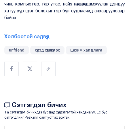
чинь компьютер, гар утас, найз нөхдөөрөө дамжуулан дэндүү
хатуу хүртдэг болохыг гэр бүл судлаачид анхааруулсаар
байна.
Холбоотой сэдвүүд
unfriend
хүүхэд хүмүүжүүлэх
цахим халдлага
Сэтгэгдэл бичих
Та сэтгэгдэл бичихдээ бусдад хүндэтгэлтэй хандана уу. Ёс бус
сэтгэгдлийг Peak.mn сайт устгах эрхтэй.