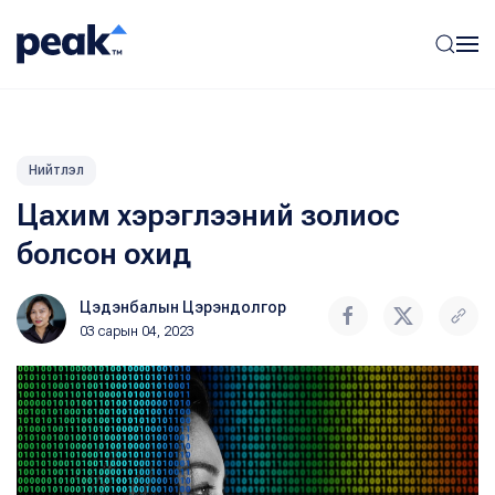
Нийтлэл
Цахим хэрэглээний золиос
болсон охид
Цэдэнбалын Цэрэндолгор
03 сарын 04, 2023