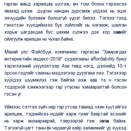
гарган амьд харилцаа үүсгэж, өсч том болон гэрээсээ
явахад цээж дүүрэн нандин дурсамж үлдээх нь эцэг
эхчүүдийн булзааж болохгүй үүрэг билээ. Тэглээ гээд
гэнэтхэн хүүхдийнхээ бүх зүйлсийг нь нэгжиж, шалган
хорьж цагдахдаа бус цахим сүлжээ дэх хор хөнөөлийг
ойлгуулж ярилцах нь чухал байна.
Манай улс Фэйсбүүк компаниас гаргасан “Хамрагдах
интернетийн индекс-2018” судалгааны affordability буюу
хэрэглээний үзүүлэлтээр Ази тивд нэгд, дэлхийд 10-т
орсон гэдгийг саяхны мэдээгээр дуулгана лээ. Тэгэхээр
хүүхдээ шүүмжлэх гэж байгаа ээж аав та ч гэсэн
тодорхой хэмжээгээр гар утасны хамааралтай болсон
гэсэн үг.
Иймээс сэтгэл зүйч нар гар утсаа тавиад охин хүүтэйгээ
ярилцаж, тэднийхээ нүдийг харж гуниг баяртай эсэхийг
нь харж анзаараарай, тэврээрэй гэж зөвлөж байна.
Тэгээгүй цагт таны өгч чадаагүй хайр халамжийг үр хүүхэд