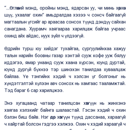
“...Өглөөний мэнд, оройны мэнд, ядарсан уу, чи минь хөөрхөн
шүү, ухаалаг охин” амьдралдаа хэзээ ч сонсч байгаагүй
магтаалын үгсийг ар араасаа сонсох түүнд дэндүү сайхан
санагдана. Хуурамч хаягаараа харилцаж байгаа учраас
охинд айх айдас, нуух зүйл ч үлдээгүй.
Өдрийн турш юу хийдэг тухайгаа, сургуулийнхаа хажуу
талын нарийн боовны газар хэнтэй сууж кофе ууж бялуу
иддэгээ, ямар унаанд сууж хаана хүрсэн, юунд дуртай,
юунд дургүй бүхнээ тэр шинэхэн танилдаа хуваалцаж
байлаа. Үе тэнгийнх хэдий ч хэлсэн үг болгоныг нь
хүндэтгэлтэй хүлээн авч сонсох нь хамгаас тааламжтай.
Тэд бараг 6 сар харилцжээ.
Энэ хугацаанд чатаар танилцсан хөвгүүн нь жинхэнэ
хаягаа хэлэхийг байнга шалаастай. Гэсэн хэдий ч охин
бэлэн биш байв. Нэг өдөр хөвгүүн түүнд дассанаа, хараагүй
ч хайртай болсон гэдгээ хэлжээ. Охин ч хэдий хараагүй ч