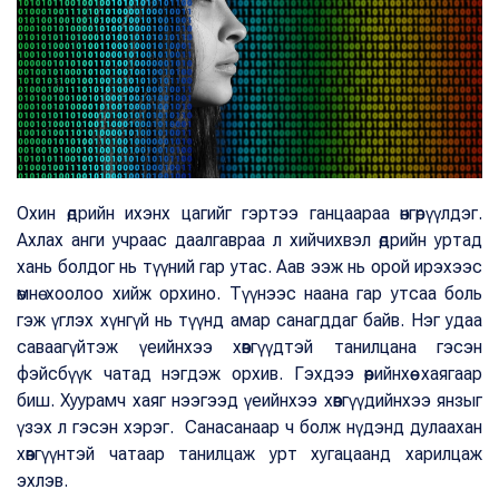
Охин өдрийн ихэнх цагийг гэртээ ганцаараа өнгөрүүлдэг.
Ахлах анги учраас даалгавраа л хийчихвэл өдрийн уртад
хань болдог нь түүний гар утас. Аав ээж нь орой ирэхээс
өмнө хоолоо хийж орхино. Түүнээс наана гар утсаа боль
гэж үглэх хүнгүй нь түүнд амар санагддаг байв. Нэг удаа
саваагүйтэж үеийнхээ хөвгүүдтэй танилцана гэсэн
фэйсбүүк чатад нэгдэж орхив. Гэхдээ өөрийнхөө хаягаар
биш. Хуурамч хаяг нээгээд үеийнхээ хөвгүүдийнхээ янзыг
үзэх л гэсэн хэрэг. Санасанаар ч болж нүдэнд дулаахан
хөвгүүнтэй чатаар танилцаж урт хугацаанд харилцаж
эхлэв.