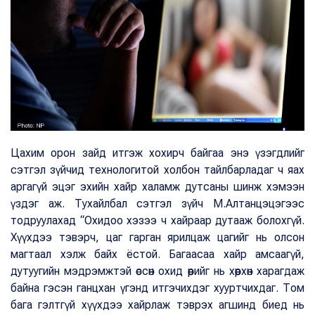
Цахим орон зайд итгэж хохирч байгаа энэ үзэгдлийг
сэтгэл зүйчид технологитой холбон тайлбарладаг ч яах
аргагүй эцэг эхийн хайр халамж дутсаны шинж хэмээн
үздэг аж. Тухайлбал сэтгэл зүйч М.Алтанцэцэгээс
тодруулахад “Охидоо хэзээ ч хайраар дутааж болохгүй.
Хүүхдээ тэвэрч, цаг гарган ярилцаж цагийг нь олсон
магтаал хэлж байх ёстой. Багаасаа хайр амсаагүй,
дутуугийн мэдрэмжтэй өссөн охид өөрийг нь хөөрхөн харагдаж
байна гэсэн ганцхан үгэнд итгэчихдэг хууртчихдаг. Том
бага гэлтгүй хүүхдээ хайрлаж тэврэх агшинд биед нь