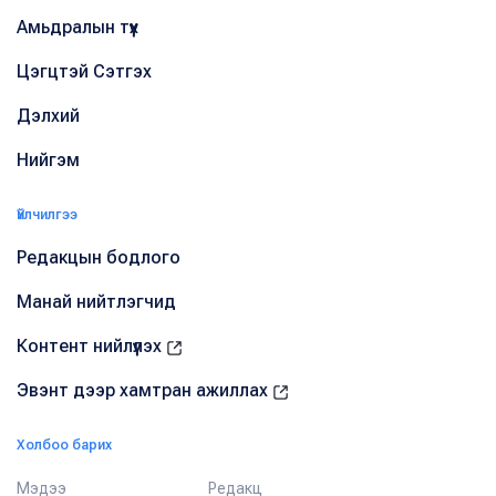
Амьдралын түүх
Цэгцтэй Сэтгэх
Дэлхий
Нийгэм
Үйлчилгээ
Редакцын бодлого
Манай нийтлэгчид
Контент нийлүүлэх
Эвэнт дээр хамтран ажиллах
Холбоо барих
Мэдээ
Редакц