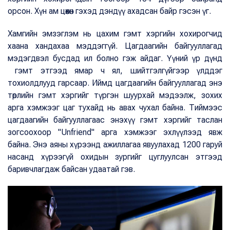
орсон. Хүн ам цөөхөн гэхэд дэндүү ахадсан байр гэсэн үг.
Хамгийн эмзэглэм нь цахим гэмт хэргийн хохирогчид
хаана хандахаа мэддэггүй. Цагдаагийн байгууллагад
мэдэгдвэл бусдад ил болно гэж айдаг. Үүний үр дүнд
гэмт этгээд ямар ч ял, шийтгэлгүйгээр үлддэг
тохиолдлууд гарсаар. Иймд цагдаагийн байгууллагад энэ
төрлийн гэмт хэргийг түргэн шуурхай мэдээлж, зохих
арга хэмжээг цаг тухайд нь авах чухал байна. Тиймээс
цагдаагийн байгууллагаас энэхүү гэмт хэргийг таслан
зогсоохоор "Unfriend" арга хэмжээг эхлүүлээд явж
байна. Энэ аяны хүрээнд ажиллагаа явуулахад 1200 гаруй
насанд хүрээгүй охидын зургийг цуглуулсан этгээд
баривчлагдаж байсан удаатай гэв.