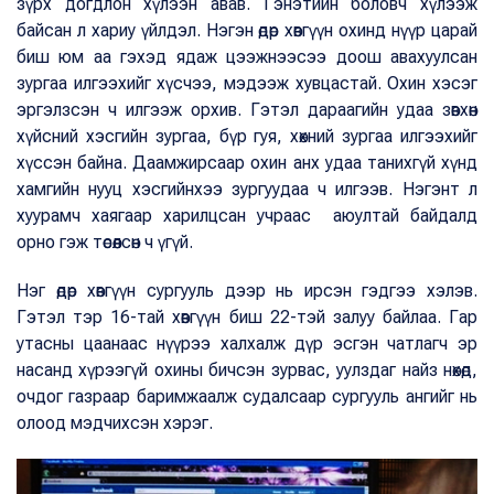
зүрх догдлон хүлээн авав. Гэнэтийн боловч хүлээж
байсан л хариу үйлдэл. Нэгэн өдөр хөвгүүн охинд нүүр царай
биш юм аа гэхэд ядаж цээжнээсээ доош авахуулсан
зургаа илгээхийг хүсчээ, мэдээж хувцастай. Охин хэсэг
эргэлзсэн ч илгээж орхив. Гэтэл дараагийн удаа зөвхөн
хүйсний хэсгийн зургаа, бүр гуя, хөхний зургаа илгээхийг
хүссэн байна. Даамжирсаар охин анх удаа танихгүй хүнд
хамгийн нууц хэсгийнхээ зургуудаа ч илгээв. Нэгэнт л
хуурамч хаягаар харилцсан учраас аюултай байдалд
орно гэж төсөөлсөн ч үгүй.
Нэг өдөр хөвгүүн сургууль дээр нь ирсэн гэдгээ хэлэв.
Гэтэл тэр 16-тай хөвгүүн биш 22-тэй залуу байлаа. Гар
утасны цаанаас нүүрээ халхалж дүр эсгэн чатлагч эр
насанд хүрээгүй охины бичсэн зурвас, уулздаг найз нөхөд,
очдог газраар баримжаалж судалсаар сургууль ангийг нь
олоод мэдчихсэн хэрэг.