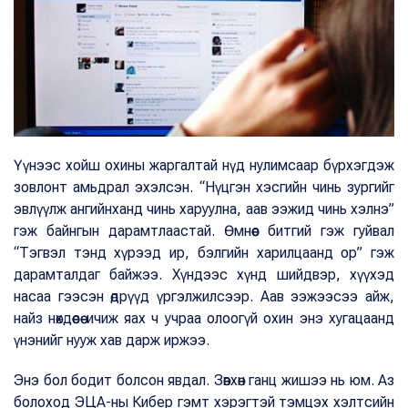
Үүнээс хойш охины жаргалтай нүд нулимсаар бүрхэгдэж
зовлонт амьдрал эхэлсэн. “Нүцгэн хэсгийн чинь зургийг
эвлүүлж ангийнханд чинь харуулна, аав ээжид чинь хэлнэ”
гэж байнгын дарамтлаастай. Өмнөөс битгий гэж гуйвал
“Тэгвэл тэнд хүрээд ир, бэлгийн харилцаанд ор” гэж
дарамталдаг байжээ. Хүндээс хүнд шийдвэр, хүүхэд
насаа гээсэн өдрүүд үргэлжилсээр. Аав ээжээсээ айж,
найз нөхдөөсөө ичиж яах ч учраа олоогүй охин энэ хугацаанд
үнэнийг нууж хав дарж иржээ.
Энэ бол бодит болсон явдал. Зөвхөн ганц жишээ нь юм. Аз
болоход ЭЦА-ны Кибер гэмт хэрэгтэй тэмцэх хэлтсийн