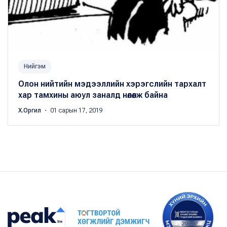
Нийгэм
Олон нийтийн мэдээллийн хэрэгслийн тархалт
хар тамхины аюул заналд нөлөөлж байна
Х.Оргил
・ 01 сарын 17, 2019