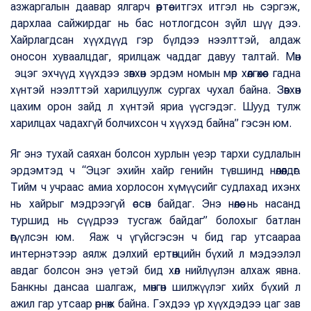
азжаргалын даавар ялгарч өөртөө итгэх итгэл нь сэргэж,
дархлаа сайжирдаг нь бас нотлогдсон зүйл шүү дээ.
Хайрлагдсан хүүхдүүд гэр бүлдээ нээлттэй, алдаж
оносон хуваалцдаг, ярилцаж чаддаг давуу талтай. Мөн
эцэг эхчүүд хүүхдээ зөвхөн эрдэм номын мөр хөөлгөхөөс гадна
хүнтэй нээлттэй харилцуулж сургах чухал байна. Зөвхөн
цахим орон зайд л хүнтэй яриа үүсгэдэг. Шууд тулж
харилцах чадахгүй болчихсон ч хүүхэд байна” гэсэн юм.
Яг энэ т
ухай саяхан болсон хурлын үеэр тархи судлалын
эрдэмтэд ч “Эцэг эхийн хайр генийн түвшинд нөлөөлдөг.
Тийм ч учраас амиа хорлосон хүмүүсийг судлахад ихэнх
нь хайрыг мэдрээгүй өссөн байдаг. Энэ нөлөө нь насанд
туршид нь сүүдрээ тусгаж байдаг” болохыг батлан
өгүүлсэн юм. Яаж ч үгүйсгэсэн ч бид гар утсаараа
интернэтээр аялж дэлхий ертөнцийн бүхий л мэдээлэл
авдаг болсон энэ үетэй бид хөл нийлүүлэн алхаж явна.
Банкны дансаа шалгаж, мөнгөн шилжүүлэг хийх бүхий л
ажил гар утсаар өрнөж байна. Гэхдээ үр хүүхдэдээ цаг зав