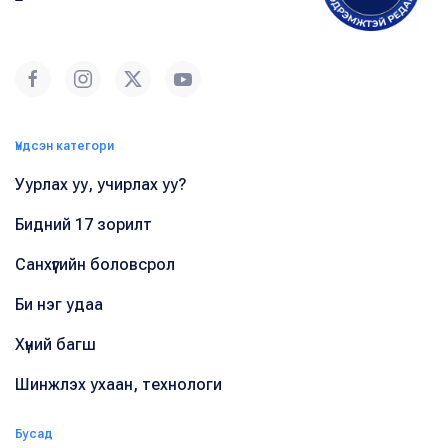
Үндсэн категори
Уурлах уу, учирлах уу?
Бидний 17 зорилт
Санхүүгийн боловсрол
Би нэг удаа
Хүний багш
Шинжлэх ухаан, технологи
Бусад