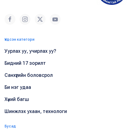
Үндсэн категори
Уурлах уу, учирлах уу?
Бидний 17 зорилт
Санхүүгийн боловсрол
Би нэг удаа
Хүний багш
Шинжлэх ухаан, технологи
Бусад