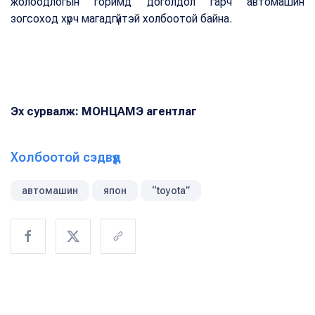
жолоодлогын горимд доголдол гарч автомашин
зогсоход хүрч магадгүйтэй холбоотой байна.
Эх сурвалж: МОНЦАМЭ агентлаг
Холбоотой сэдвүүд
автомашин
япон
“toyota”