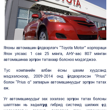
Японы автомашин үйлдвэрлэгч “Toyota Motor” корпораци
Япон улсаас 1 сая 25 мянга, АНУ-аас 807 мянган
автомашинаа эргүүлэн татахаар болсноо мэдэгджээ.
Тус компанийн албан ёсны цахим хуудсанд
мэдээлснээр, 2009-2014 онд үйлдвэрлэсэн “Prius”
болон “Prius α” загварын автомашинуудыг эргүүлэн татах
аж.
Уг автомашинуудыг зах зээлээс эргүүлэн татах болсны
шалтгаан нь хөдөлгүүрүүд гибрид системд шилжих үед