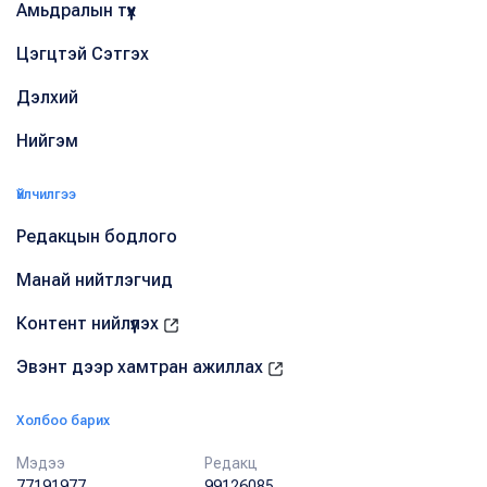
Амьдралын түүх
Цэгцтэй Сэтгэх
Дэлхий
Нийгэм
Үйлчилгээ
Редакцын бодлого
Манай нийтлэгчид
Контент нийлүүлэх
Эвэнт дээр хамтран ажиллах
Холбоо барих
Мэдээ
Редакц
77191977
99126085