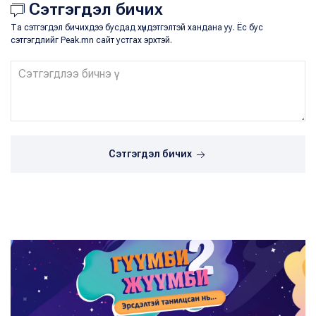
Сэтгэгдэл бичих
Та сэтгэгдэл бичихдээ бусдад хүндэтгэлтэй хандана уу. Ёс бус
сэтгэгдлийг Peak.mn сайт устгах эрхтэй.
Сэтгэгдэл бичих