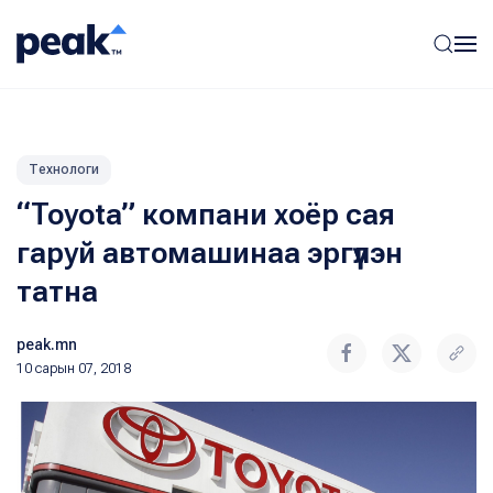
Технологи
“Toyota” компани хоёр сая
гаруй автомашинаа эргүүлэн
татна
peak.mn
10 сарын 07, 2018