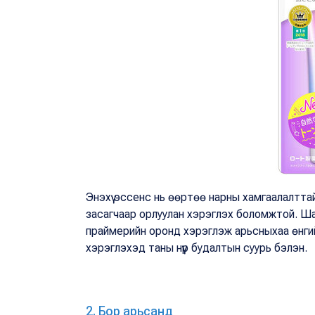
Энэхүү эссенс нь өөртөө нарны хамгаалалтта
засагчаар орлуулан хэрэглэх боломжтой. Шар
праймерийн оронд хэрэглэж арьсныхаа өнгий
хэрэглэхэд таны нүүр будалтын суурь бэлэн.
2. Бор арьсанд