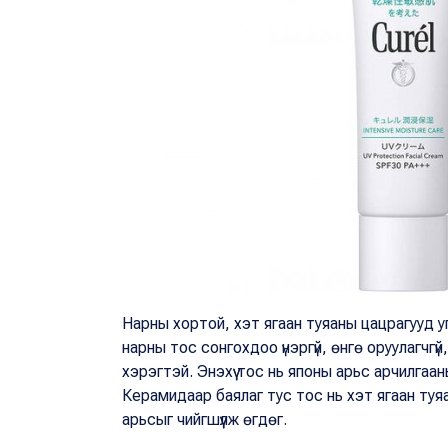
Нарны хортой, хэт ягаан туяаны цацрагууд у
нарны тос сонгохдоо үнэргүй, өнгө оруулагчгүй
хэрэгтэй. Энэхүү тос нь японы арьс арчилгааны
Керамидаар баялаг тус тос нь хэт ягаан туя
арьсыг чийгшүүлж өгдөг.