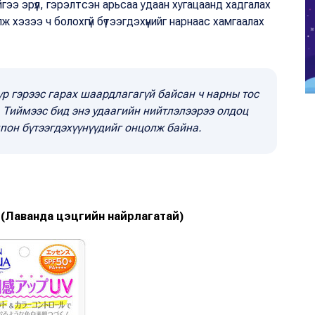
ээ эрүүл, гэрэлтсэн арьсаа удаан хугацаанд хадгалах
ж хэзээ ч болохгүй бүтээгдэхүүнийг нарнаас хамгаалах
р гэрээс гарах шаардлагагүй байсан ч нарны тос
. Тиймээс бид энэ удаагийн нийтлэлээрээ олдоц
пон бүтээгдэхүүнүүдийг онцолж байна.
e (Лаванда цэцгийн найрлагатай)