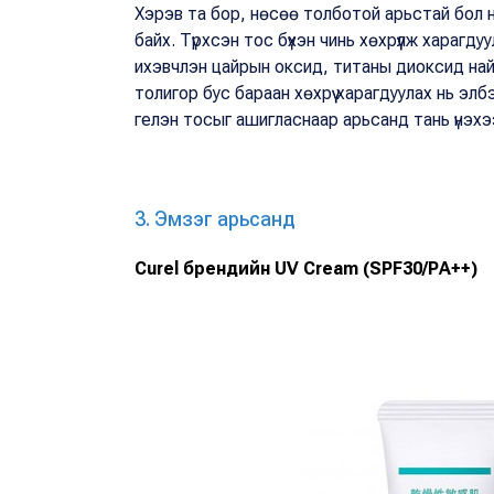
Хэрэв та бор, нөсөө толботой арьстай бол н
байх. Түрхсэн тос бүхэн чинь хөхрүүлж харагду
ихэвчлэн цайрын оксид, титаны диоксид най
толигор бус бараан хөхрүү харагдуулах нь эл
гелэн тосыг ашигласнаар арьсанд тань үнэхээ
3. Эмзэг арьсанд
Curel брендийн UV Cream (SPF30/PA++)