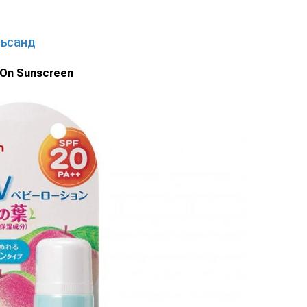
рьсанд
-On Sunscreen