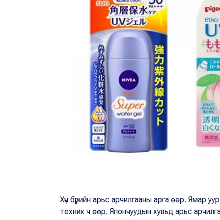
Хүн бүрийн арьс арчилгааны арга өөр. Ямар 
техник ч өөр. Япончуудын хувьд арьс арчилга