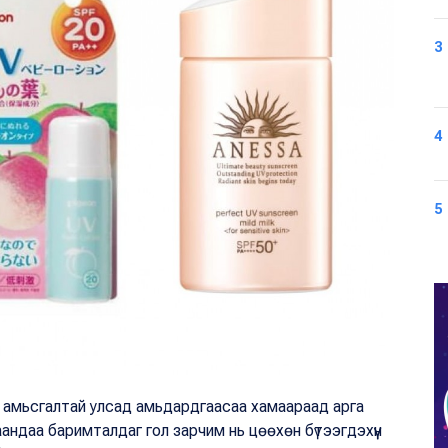
3
4
5
уур амьсгалтай улсад амьдардгаасаа хамаараад арга
андаа баримталдаг гол зарчим нь цөөхөн бүтээгдэхүүн