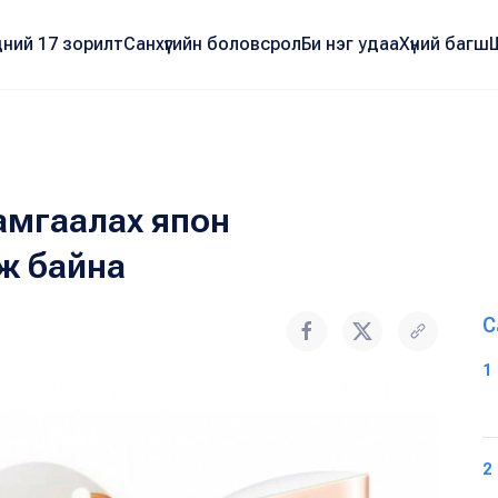
ний 17 зорилт
Санхүүгийн боловсрол
Би нэг удаа
Хүний багш
амгаалах япон
лж байна
С
1
2