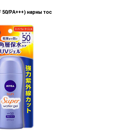
F 50/PA+++) нарны тос