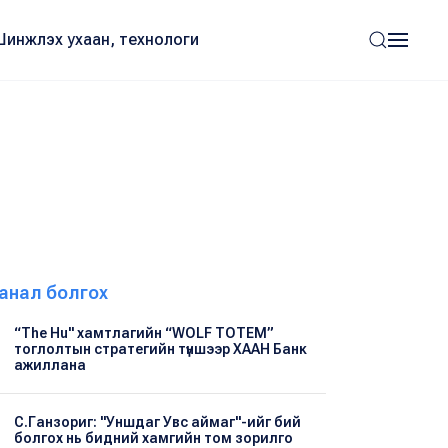
Шинжлэх ухаан, технологи
анал болгох
“The Hu" хамтлагийн “WOLF TOTEM”
тоглолтын стратегийн түншээр ХААН Банк
ажиллана
С.Ганзориг: "Уншдаг Увс аймаг"-ийг бий
болгох нь бидний хамгийн том зорилго