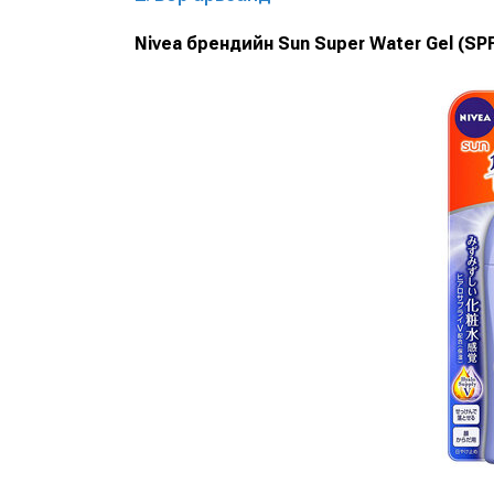
Nivea брендийн Sun Super Water Gel (SP