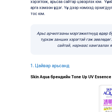
хэрэглэж, арьсаа сайтар цэвэрлэх юм. Үүнийг
арга хэмээн үздэг. Үүн дээр нэмээд орхигдуул
тос юм.
Арьс арчилгааны мэргэжилтнүүд өдөр бү
түрхэж занших хэрэгтэй гэж зөвлөдөг
сайтай, нарнаас хамгаалах я
1. Цайвар арьсанд
Skin Aqua брендийн Tone Up UV Essenc