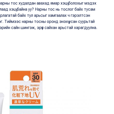
арны тос худалдан авахад ямар хэцүү болохыг мэдэх
улаад хэцүү байна уу? Нарны тос нь тослог байх тусам
рлагатай байх тул арьсыг хамгаалах ч гэрэлтсэн
бэг. Тиймээс нарны тосны оронд энэхүү усан суурьтай
рийн сайн шингэж, эрүүл сайхан арьстай харагдуулна.