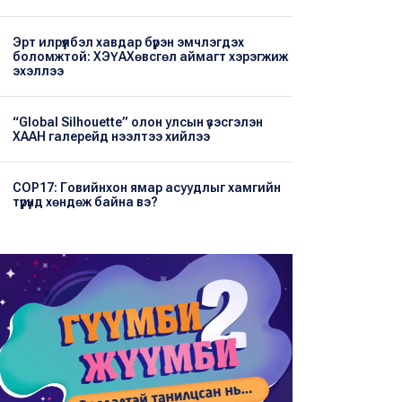
Эрт илрүүлбэл хавдар бүрэн эмчлэгдэх
боломжтой: ХЭҮА​Хөвсгөл аймагт хэрэгжиж
эхэллээ
“Global Silhouette” олон улсын үзэсгэлэн
ХААН галерейд нээлтээ хийлээ
COP17: Говийнхон ямар асуудлыг хамгийн
түрүүнд хөндөж байна вэ?