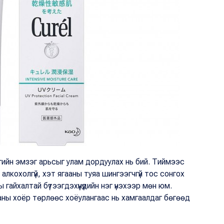
гийн эмзэг арьсыг улам дордуулах нь бий. Тиймээс
, алкохолгүй, хэт ягааны туяа шингээгчгүй тос сонгох
 гайхалтай бүтээгдэхүүнүүдийн нэг үнэхээр мөн юм.
аны хоёр төрлөөс хоёулангаас нь хамгаалдаг бөгөөд