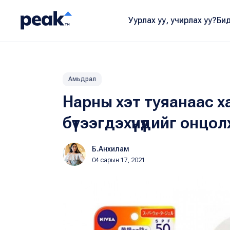
Уурлах уу, учирлах уу?
Бид
Амьдрал
Нарны хэт туяанаас х
бүтээгдэхүүнүүдийг онцо
Б.Анхилам
04 сарын 17, 2021