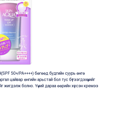
й(SPF 50+/PA++++) бөгөөд будгийн суурь өнгө
гал цайвар өнгийн арьстай бол тус бүтээгдэхүүнийг
г жигдэлж болно. Үүний дараа өөрийн хүссэн кремээ