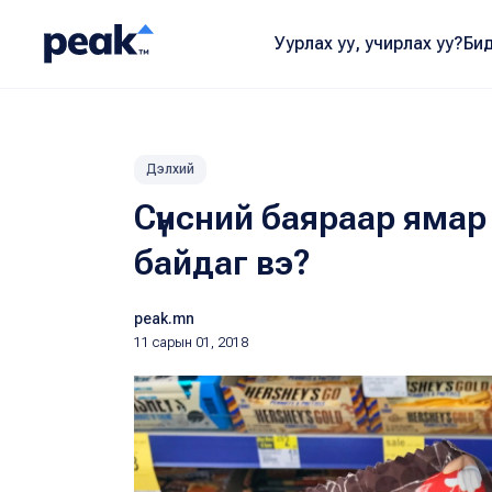
Уурлах уу, учирлах уу?
Бид
Дэлхий
Сүнсний баяраар ямар
байдаг вэ?
peak.mn
11 сарын 01, 2018