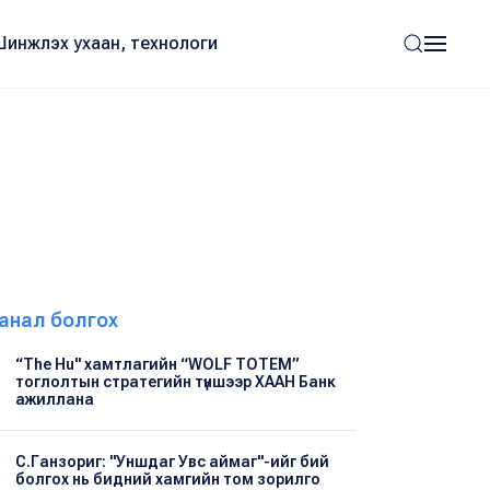
Шинжлэх ухаан, технологи
анал болгох
“The Hu" хамтлагийн “WOLF TOTEM”
тоглолтын стратегийн түншээр ХААН Банк
ажиллана
С.Ганзориг: "Уншдаг Увс аймаг"-ийг бий
болгох нь бидний хамгийн том зорилго