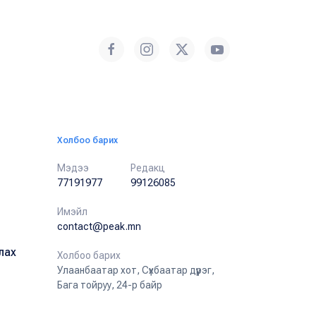
Холбоо барих
Мэдээ
Редакц
77191977
99126085
Имэйл
contact@peak.mn
лах
Холбоо барих
Улаанбаатар хот, Сүхбаатар дүүрэг,
Бага тойруу, 24-р байр