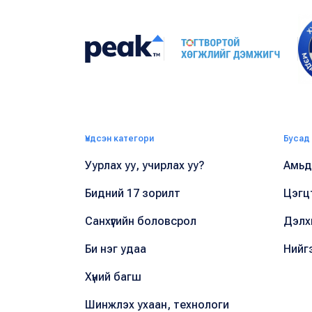
Үндсэн категори
Бусад
Уурлах уу, учирлах уу?
Амьдр
Бидний 17 зорилт
Цэгц
Санхүүгийн боловсрол
Дэлх
Би нэг удаа
Нийг
Хүний багш
Шинжлэх ухаан, технологи