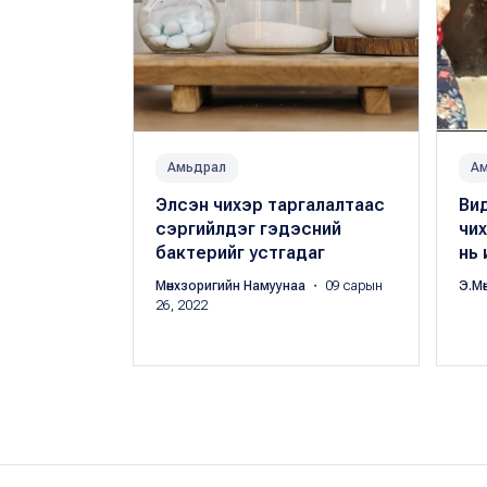
Амьдрал
А
Элсэн чихэр таргалалтаас
Вид
сэргийлдэг гэдэсний
чих
бактерийг устгадаг
нь
Мөнхзоригийн Намуунаа
・ 09 сарын
Э.Мө
26, 2022