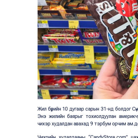
Жил бүрийн 10 дугаар сарын 31-нд болдог С
Энэ жилийн баярыг тохиолдуулан америкч
чихэр худалдан авахад 9 тэрбум орчим ам.д
Чихрийн худалдааны “CandyStore.com” ц