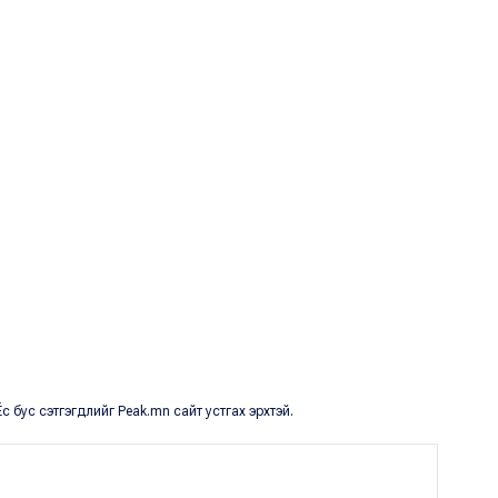
с бус сэтгэгдлийг Peak.mn сайт устгах эрхтэй.