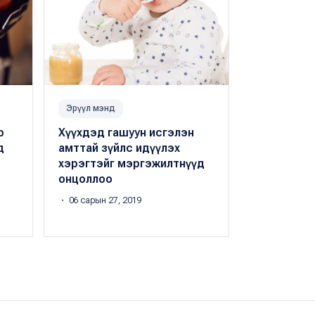
Эрүүл мэнд
Амьдрал
р
Хүүхдэд гашуун исгэлэн
Онгоцоор 
д
амттай зүйлс идүүлэх
хүүхэдтэй
хэрэгтэйг мэргэжилтнүүд
эмэгтэй б
онцоллоо
зорчигчид 
өгчээ
・ 06 сарын 27, 2019
Э.Мөнхтуяа
・ 0