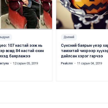
мьдрал
Дэлхий
ео: 107 настай ээж нь
Сүнсний баярын үеэр ха
эр өгсөнд 84 настай охин
тамхитай чихрээр хүүхэ
 ихэд баярлажээ
дайлсан хэрэг гарчээ
нхтуяа
・ 12 сарын 05, 2019
Peak.mn
・ 11 сарын 04, 2019