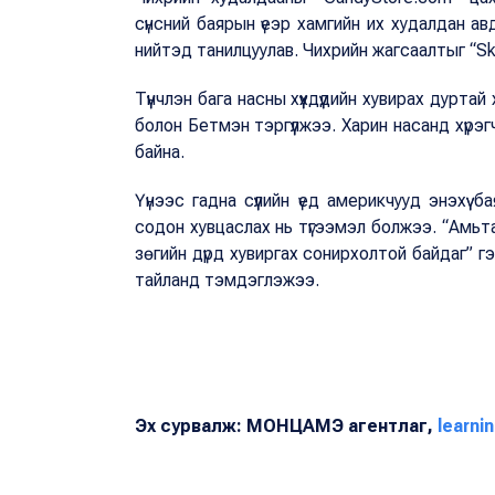
cүнсний баярын үеэр хамгийн их худалдан авд
нийтэд танилцуулав. Чихрийн жагсаалтыг “Skit
Түүнчлэн бага насны хүүхдүүдийн хувирах дурта
болон Бетмэн тэргүүлжээ. Харин насанд хүрэг
байна.
Үүнээс гадна сүүлийн үед америкчууд энэхү
содон хувцаслах нь түгээмэл болжээ. “Амьт
зөгийн дүрд хувиргах сонирхолтой байдаг” 
тайланд тэмдэглэжээ.
Эх сурвалж: МОНЦАМЭ агентлаг,
learni