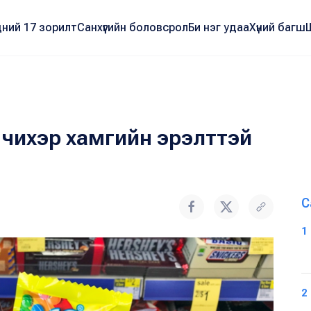
ний 17 зорилт
Санхүүгийн боловсрол
Би нэг удаа
Хүний багш
 чихэр хамгийн эрэлттэй
С
1
2