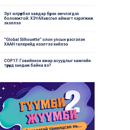
Эрт илрүүлбэл хавдар бүрэн эмчлэгдэх
боломжтой: ХЭҮА​Хөвсгөл аймагт хэрэгжиж
эхэллээ
“Global Silhouette” олон улсын үзэсгэлэн
ХААН галерейд нээлтээ хийлээ
COP17: Говийнхон ямар асуудлыг хамгийн
түрүүнд хөндөж байна вэ?