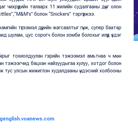
аг чихрүүдийн талаарх 11 жилийн судалгааны дүнг олон
tles”,“M&M's” болон “Snickers” тэргүүлжээ.
й хамгийн түгээмэл дүрийн жагсаалтыг гүнж, супер баатар
чид шулам, цус сорогч болон зомби болохыг илүүд үздэг
ү баярыг тохиолдуулан гэрийн тэжээмэл амьтнаа ч мөн
ан тэжээгчид бяцхан найзуудыгаа хулуу, хотдог болон
гэж тус улсын жижиглэн худалдааны үндэсний холбооны
ngenglish.voanews.com