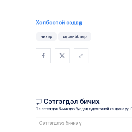
Холбоотой сэдвүүд
чихэр
сүнснийбаяр
Сэтгэгдэл бичих
Та сэтгэгдэл бичихдээ бусдад хүндэтгэлтэй хандана уу. Ё