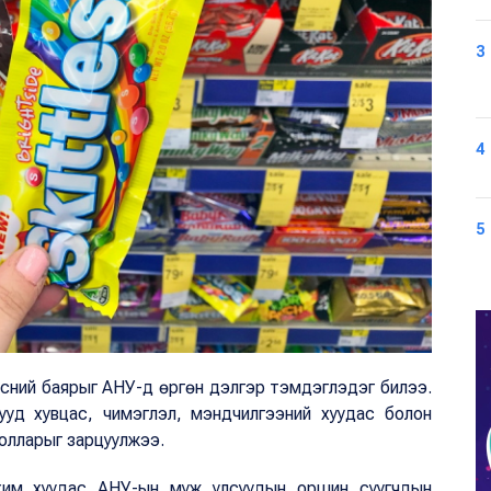
3
4
5
үнсний баярыг АНУ-д өргөн дэлгэр тэмдэглэдэг билээ.
ууд хувцас, чимэглэл, мэндчилгээний хуудас болон
олларыг зарцуулжээ.
ахим хуудас АНУ-ын муж улсуудын оршин суугчдын