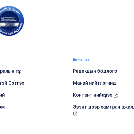
Үйлчилгээ
алын түүх
Редакцын бодлого
тэй Сэтгэх
Манай нийтлэгчид
ий
Контент нийлүүлэх
эм
Эвэнт дээр хамтран ажил