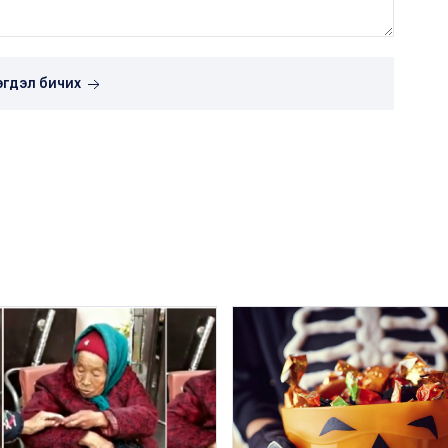
эгдэл бичих