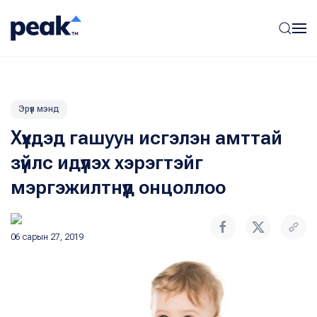
Эрүүл мэнд
Хүүхдэд гашуун исгэлэн амттай
зүйлс идүүлэх хэрэгтэйг
мэргэжилтнүүд онцоллоо
06 сарын 27, 2019