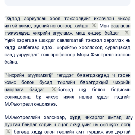
“
Хүүхдэд зориулсан хоол тэжээлүүдийг ихэвчлэн чихэр
ихтэй жимс, хүнсний ногоогоор хийдэг.
Мөн
савласан
тэжээлүүдэд чихрийн агууламж маш өндөр байдаг.
Үүний зэрэгцээ шахдаг савлагаатай тэжээл хэрэглэх нь
хүүхдүүд халбагаар идэх, өөрийгөө хооллоход суралцахад
саад учруулдаг” гэж профессор Мэри Фьютрелл хэлсэн
байна.
“Чихрийн агууламжгүй” гэгддэг бүтээгдэхүүнүүдэд ч гэсэн
жимс болон бусад төрлийн бүтээгдэхүүний чихрийн
найрлага байдаг
бөгөөд шүд болон бодисын
солилцоонд бүх чихэр ижил нөлөө үзүүлдэг гэдгийг
М.Фьютрелл онцолжээ.
М.Фьютреллийн хэлснээр,
хүүхдүүд чихэрлэг амтад илүү
дуртай байдаг хэдий ч эцэг эхчүүд үүнийг нь өөгшүүлэх ёсгүй
бөгөөд хүүхдүүд олон төрлийн амт туршиж үзэх дуртай