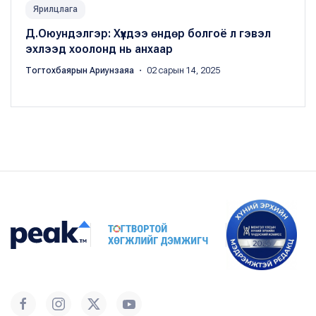
Ярилцлага
Д.Оюундэлгэр: Хүүхдээ өндөр болгоё л гэвэл
эхлээд хоолонд нь анхаар
Тогтохбаярын Ариунзаяа
・ 02 сарын 14, 2025