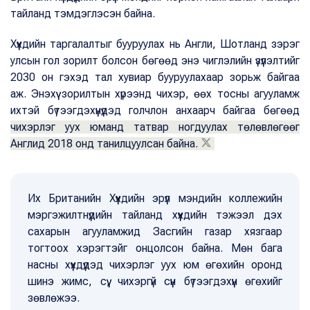
тайланд тэмдэглэсэн байна.
Хүүхдийн таргалалтыг бууруулах нь Англи, Шотланд зэрэг
улсын гол зорилт болсон бөгөөд энэ чиглэлийн үзүүлэлтийг
2030 он гэхэд тал хувиар бууруулахаар зорьж байгаа
аж.
Энэхүү зорилтын хүрээнд чихэр, өөх тосны агууламж
ихтэй бүтээгдэхүүнүүдэд голчлон анхаарч байгаа бөгөөд
чихэрлэг уух юманд татвар ногдуулах төлөвлөгөөг
Англид 2018 онд танилцуулсан байна.
Их Британийн Хүүхдийн эрүүл мэндийн коллежийн
мэргэжилтнүүдийн тайланд хүүхдийн тэжээл дэх
сахарын агууламжид Засгийн газар хязгаар
тогтоох хэрэгтэйг онцолсон байна. Мөн бага
насны хүүхдүүдэд чихэрлэг уух юм өгөхийн оронд
шинэ жимс, сүү, чихэргүй сүүн бүтээгдэхүүн өгөхийг
зөвлөжээ.