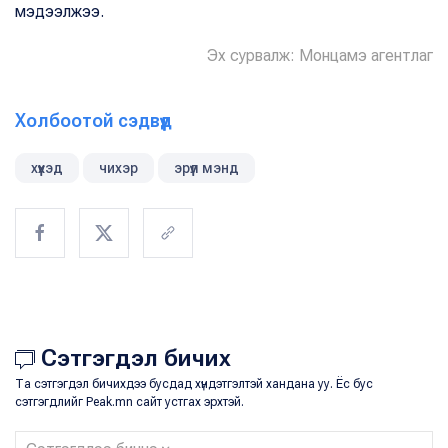
мэдээлжээ.
Эх сурвалж: Монцамэ агентлаг
Холбоотой сэдвүүд
хүүхэд
чихэр
эрүүл мэнд
Сэтгэгдэл бичих
Та сэтгэгдэл бичихдээ бусдад хүндэтгэлтэй хандана уу. Ёс бус
сэтгэгдлийг Peak.mn сайт устгах эрхтэй.