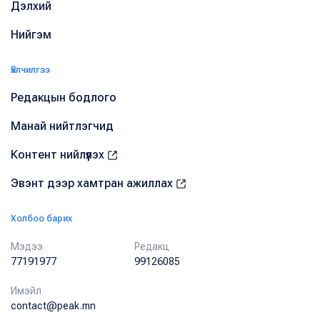
Дэлхий
Нийгэм
Үйлчилгээ
Редакцын бодлого
Манай нийтлэгчид
Контент нийлүүлэх
Эвэнт дээр хамтран ажиллах
Холбоо барих
Мэдээ
Редакц
77191977
99126085
Имэйл
contact@peak.mn