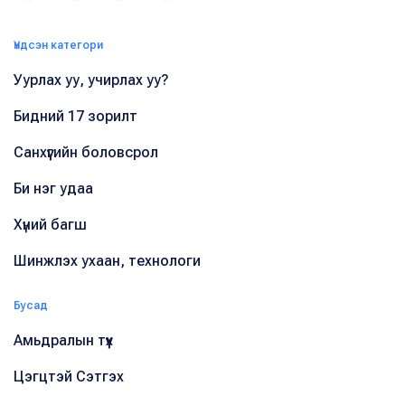
Үндсэн категори
Уурлах уу, учирлах уу?
Бидний 17 зорилт
Санхүүгийн боловсрол
Би нэг удаа
Хүний багш
Шинжлэх ухаан, технологи
Бусад
Амьдралын түүх
Цэгцтэй Сэтгэх