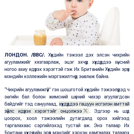
ЛОНДОН.
/BBC/.
Хүүхдийн тэжээл дэх элсэн чихрийн
агууламжийг хязгаарлаж, эцэг эхчүүд хүүхдүүддээ хүнсний
ногоо ахиу идүүлэх хэрэгтэй гэж Их Британийн Хүүхдийн эрүүл
мэндийн коллежийн мэргэжилтнүүд зөвлөж байна.
“Чихрийн агууламжгүй” гэх шошготой хүүхдийн тэжээлүүдэд ч
зөгийн бал болон жимсний шүүсний чихэр агуулагдсан
байдгийг тэд сануулаад,
хүүхдүүддээ гашуун исгэлэн амттай
зүйлс идүүлэх хэрэгтэйг онцолжээ
.
Эдгээр нь шүд
цоорох, хоол тэжээлийн дутагдалд орох хийгээд
таргалахаас сэргийлэхэд тустай аж. Энэ талаар Их
Британи хүүхдүүдийн эрүүл мэндийг хэрхэн хамгаалах талаарх