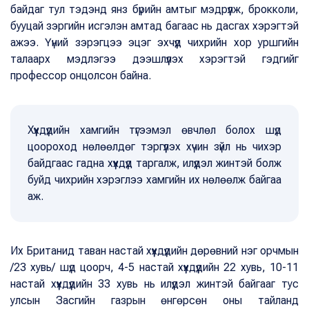
байдаг тул тэдэнд янз бүрийн амтыг мэдрүүлж, брокколи,
бууцай зэргийн исгэлэн амтад багаас нь дасгах хэрэгтэй
ажээ. Үүний зэрэгцээ эцэг эхчүүд чихрийн хор уршгийн
талаарх мэдлэгээ дээшлүүлэх хэрэгтэй гэдгийг
профессор онцолсон байна.
Хүүхдүүдийн хамгийн түгээмэл өвчлөл болох шүд
цоороход нөлөөлдөг тэргүүлэх хүчин зүйл нь чихэр
байдгаас гадна хүүхдүүд таргалж, илүүдэл жинтэй болж
буйд чихрийн хэрэглээ хамгийн их нөлөөлж байгаа
аж.
Их Британид таван настай хүүхдүүдийн дөрөвний нэг орчмын
/23 хувь/ шүд цоорч, 4-5 настай хүүхдүүдийн 22 хувь, 10-11
настай хүүхдүүдийн 33 хувь нь илүүдэл жинтэй байгааг тус
улсын Засгийн газрын өнгөрсөн оны тайланд