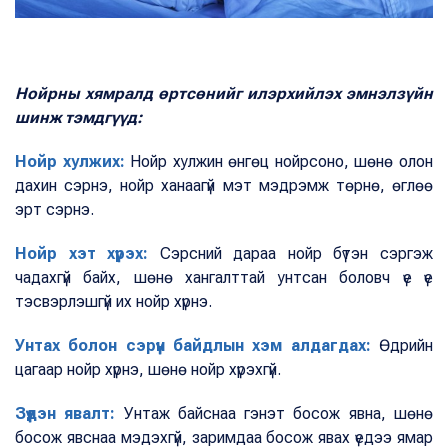
Нойрны хямралд өртсөнийг илэрхийлэх эмнэлзүйн
шинж тэмдгүүд:
Нойр хулжих:
Нойр хулжин өнгөц нойрсоно, шөнө олон
дахин сэрнэ, нойр ханаагүй мэт мэдрэмж төрнө, өглөө
эрт сэрнэ.
Нойр хэт хүрэх:
Сэрсний дараа нойр бүтэн сэргэж
чадахгүй байх, шөнө хангалттай унтсан боловч үе үе
тэсвэрлэшгүй их нойр хүрнэ.
Унтах болон сэрүүн байдлын хэм алдагдах:
Өдрийн
цагаар нойр хүрнэ, шөнө нойр хүрэхгүй.
Зүүдэн явалт:
Унтаж байснаа гэнэт босож явна, шөнө
босож явснаа мэдэхгүй, заримдаа босож явах үедээ ямар