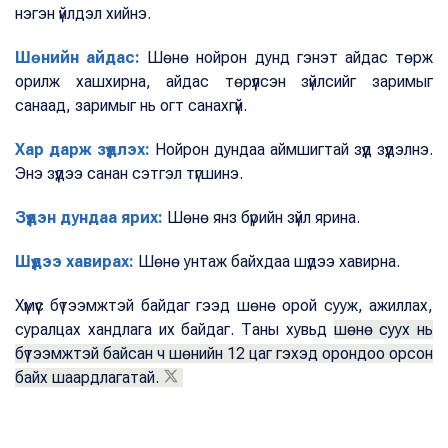
нэгэн үйлдэл хийнэ.
Шөнийн айдас:
Шөнө нойрон дунд гэнэт айдас төрж
орилж хашхирна, айдас төрүүлсэн зүйлсийг заримыг
санаад, заримыг нь огт санахгүй.
Хар дарж зүүдлэх:
Нойрон дундаа аймшигтай зүүд зүүдэлнэ.
Энэ зүүдээ санан сэтгэл түгшинэ.
Зүүдэн дундаа ярих:
Шөнө янз бүрийн зүйл ярина.
Шүдээ хавирах:
Шөнө унтаж байхдаа шүдээ хавирна.
Хүмүүс бүтээмжтэй байдаг гээд шөнө орой сууж, ажиллах,
суралцах хандлага их байдаг. Таны хувьд
шөнө суух нь
бүтээмжтэй байсан ч шөнийн 12 цаг гэхэд орондоо орсон
байх шаардлагатай.