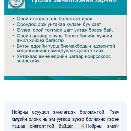
Нойрны асуудал эмчлэгдэх боломжтой. Гэвч
хүмүүсийн олонх нь эм уугаад зүгээр болчихно гэсэн
ташаа ойлголттой байдаг.
Нойрны эмийг