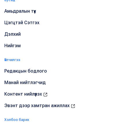
Бусад
Амьдралын түүх
Цэгцтэй Сэтгэх
Дэлхий
Нийгэм
Үйлчилгээ
Редакцын бодлого
Манай нийтлэгчид
Контент нийлүүлэх
Эвэнт дээр хамтран ажиллах
Холбоо барих