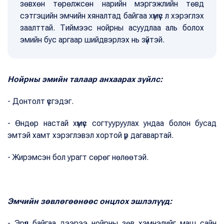
зөвхөн төрөлжсөн нарийн мэргэжлийн төвд
сэтгэцийн эмчийн хяналтад байгаа хүмүүс л хэрэглэх
заалттай. Тиймээс нойрны асуудлаа аль болох
эмийн бус аргаар шийдвэрлэх нь зүйтэй.
Нойрны эмийн талаар анхаарах зүйлс:
- Донтолт үүсгэдэг.
- Өндөр настай хүмүүс согтууруулах ундаа болон бусад
эмтэй хамт хэрэглэвэл хортой үр дагавартай.
- Жирэмсэн бол урагт сөрөг нөлөөтэй.
Эмчийн зөвлөгөөнөөс онцлох эшлэлүүд:
- Эрүүл байгаа дээрээ нойрны зөв хэмнэлийг маш сайн