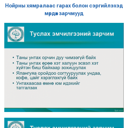
Нойрны хямралаас гарах болон сэргийлэхэд
мөрдөх зарчмууд