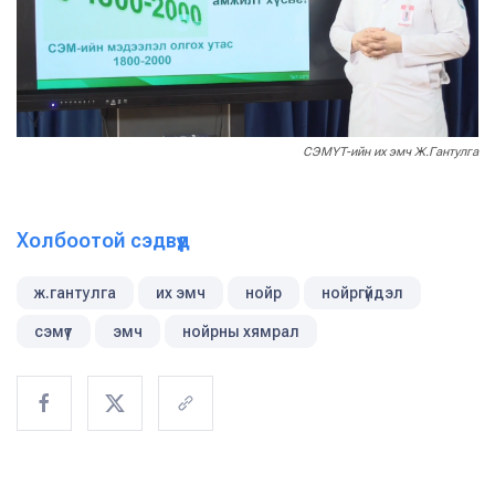
СЭМҮТ-ийн их эмч Ж.Гантулга
Холбоотой сэдвүүд
ж.гантулга
их эмч
нойр
нойргүйдэл
сэмүт
эмч
нойрны хямрал