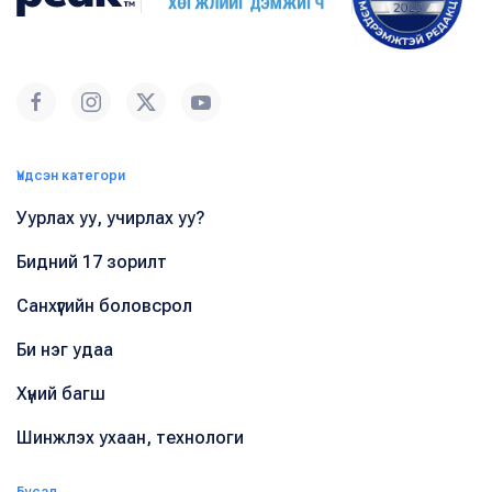
Үндсэн категори
Уурлах уу, учирлах уу?
Бидний 17 зорилт
Санхүүгийн боловсрол
Би нэг удаа
Хүний багш
Шинжлэх ухаан, технологи