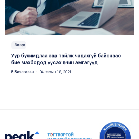
Зөвлөгөө
Уур бухимдлаа зөвөөр тайлж чадахгүй байснаас
бие махбодод үүсэх өвчин эмгэгүүд
Б.Баясгалан
・ 04 сарын 18, 2021