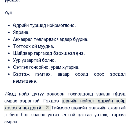
Үүнд:
Өдрийн туршид нойрмоглоно.
Ядрана.
Анхаарал төвлөрүүлэх чадвар буурна.
Тогтоох ой муудна.
Шийдвэр гаргахад бэрхшээл үүснэ.
Уур уцаартай болно.
Сэтгэл гонсойно, урам хугарна.
Бэртэж гэмтэх, аваар осолд орох эрсдэл
нэмэгдэнэ.
Иймд нойр дутуу хоносон тохиолдолд заавал гүйцэд
амрах хэрэгтэй. Гэхдээ
шөнийн нойрыг өдрийн нойр
хэзээ ч нөхдөггүй.
Тиймээс шөнийн ээлжийн ажилтай
л биш бол заавал унтах ёстой цагтаа унтаж, тархиа
амраа.