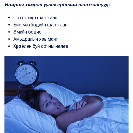
Нойрны хямрал үүсэх ерөнхий шалтгаанууд:
Сэтгэлзүйн шалтгаан
Бие махбодийн шалтгаан
Эмийн бодис
Амьдралын хэв маяг
Хүрээлэн буй орчны нөлөө