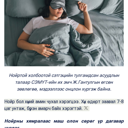
Нойртой холбоотой сэтгэцийн тулгамдсан асуудлын
талаар СЭМҮТ-ийн их эмч Ж.Гантулгын өгсөн
зөвлөгөө, мэдээллээс онцлон хүргэж байна.
Нойр бол хүний амин чухал хэрэгцээ. Хүн өдөрт заавал 7-8
цаг унтаж, бүрэн амарч байх хэрэгтэй.
Нойрны хямралаас маш олон сөрөг үр дагавар
үүсдэг.