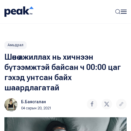
Амьдрал
Шөнө ажиллах нь хичнээн
бүтээмжтэй байсан ч 00:00 цаг
гэхэд унтсан байх
шаардлагатай
Б.Баясгалан
04 сарын 20, 2021