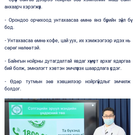
анхаарч хэрэгжүүл.
- Орондоо орчихоод унтахаасаа өмнө янз бүрийн зүйл бүү
бод.
- Унтахаасаа өмнө кофе, цай уух, их хэмжээгээр идэх нь
сөрөг нөлөөтэй.
- Байнгын нойрны дутагдалтай явдаг хүмүүст архаг ядаргаа
бий болж, эмнэлэгт хэвтэн эмчлүүлэх шаардлага үүсдэг.
- Өдөр тутмын зөв хэвшилээр нойргүйдлыг эмчилж
болдог.