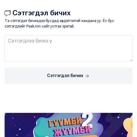
Сэтгэгдэл бичих
Та сэтгэгдэл бичихдээ бусдад хүндэтгэлтэй хандана уу. Ёс бус
сэтгэгдлийг Peak.mn сайт устгах эрхтэй.
Сэтгэгдэл бичих