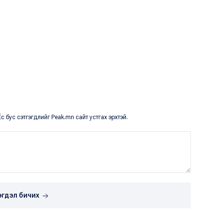
с бус сэтгэгдлийг Peak.mn сайт устгах эрхтэй.
эгдэл бичих