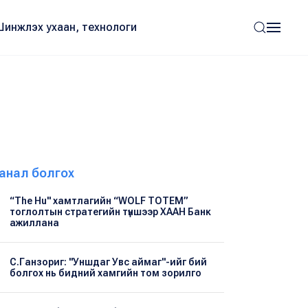
Шинжлэх ухаан, технологи
анал болгох
“The Hu" хамтлагийн “WOLF TOTEM”
тоглолтын стратегийн түншээр ХААН Банк
ажиллана
С.Ганзориг: "Уншдаг Увс аймаг"-ийг бий
болгох нь бидний хамгийн том зорилго