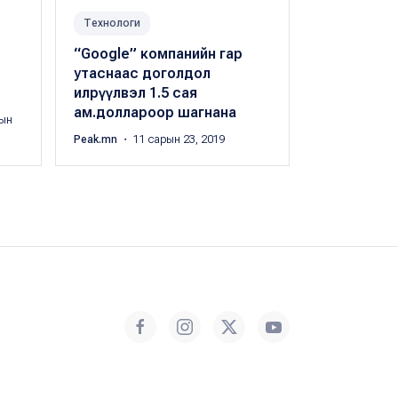
Технологи
Технологи
“Google” компанийн гар
Гар утсаа 
утаснаас доголдол
боломжтой
илрүүлвэл 1.5 сая
бүтээжээ
ам.доллароор шагнана
ын
Peak.mn
・ 11 
Peak.mn
・ 11 сарын 23, 2019