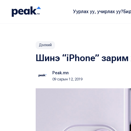
Уурлах уу, учирлах уу?
Бид
Дэлхий
Шинэ “iPhone” зарим 
Peak.mn
09 сарын 12, 2019