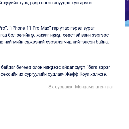
й хүмүүсийн хувьд өөр нэгэн асуудал тулгарчээ.
Pro
”, “
iPhone 11
Pro Max
” гар утас гэрэл зураг
 бол зөгийн үүр, жижиг нүхнүүд, хөөстэй ванн зэргээс
аар нийгмийн сүлжээний хэрэглэгчид нийтэлсэн байна.
айдаг бөгөөд олон нүхнүүдээс айдаг хүмүүст “бага зэрэг
 Эссексийн их сургуулийн судлаач Жефф Коул хэлжээ.
Эх сурвалж: Монцамэ агентлаг