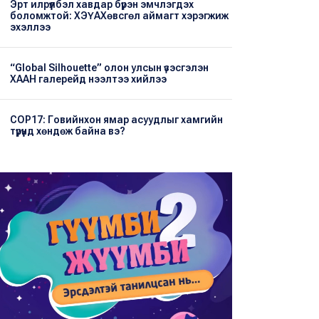
Эрт илрүүлбэл хавдар бүрэн эмчлэгдэх
боломжтой: ХЭҮА​Хөвсгөл аймагт хэрэгжиж
эхэллээ
“Global Silhouette” олон улсын үзэсгэлэн
ХААН галерейд нээлтээ хийлээ
COP17: Говийнхон ямар асуудлыг хамгийн
түрүүнд хөндөж байна вэ?