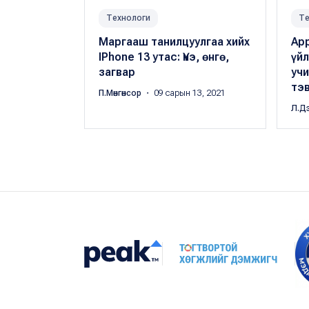
Технологи
Те
Маргааш танилцуулгаа хийх
App
IPhone 13 утас: Үнэ, өнгө,
үй
загвар
учи
тэ
П.Мөнгөнсор
・ 09 сарын 13, 2021
Л.Д