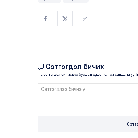
Сэтгэгдэл бичих
Та сэтгэгдэл бичихдээ бусдад хүндэтгэлтэй хандана уу. Ё
Сэтг