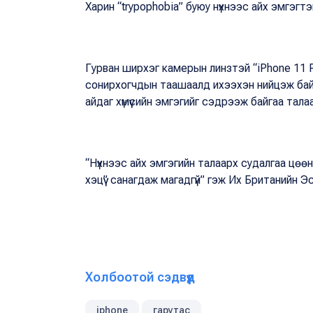
Харин “
trypophobia
” буюу нүхнээс айх эмгэгтэ
Гурван ширхэг камерын линзтэй “
iPhone 11
сонирхогчдын таашаалд ихээхэн нийцэж байгаа
айдаг хүмүүсийн эмгэгийг сэдрээж байгаа тал
“Нүхнээс айх эмгэгийн талаарх судалгаа цөөн б
хэцүү” санагдаж магадгүй” гэж Их Британийн
Холбоотой сэдвүүд
iphone
гарутас