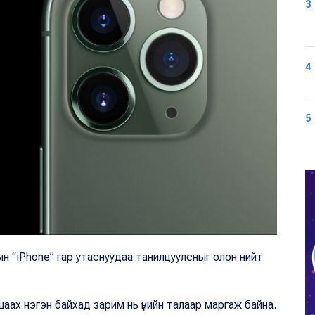
3
4
5
н “
iPhone
” гар утаснуудаа танилцуулсныг олон нийт
айшаах нэгэн байхад зарим нь үнийн талаар маргаж байна.