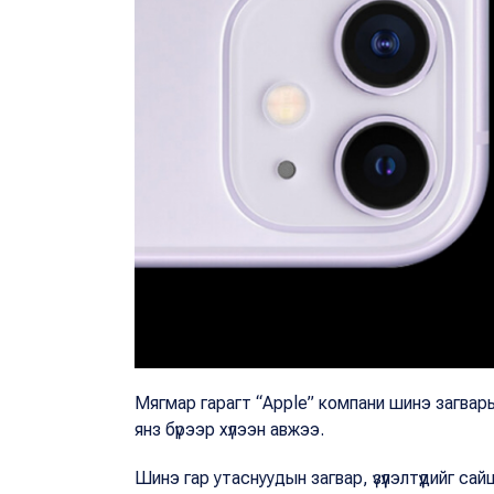
Мягмар гарагт “
Apple
” компани шинэ загвары
янз бүрээр хүлээн авжээ.
Шинэ гар утаснуудын загвар, үзүүлэлтүүдийг с