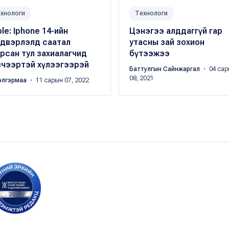
хнологи
Технологи
le: Iphone 14-ийн
Цэнэгээ алддаггүй гар
лдвэрлэлд саатал
утасны зай зохион
рсан тул захиалагчид
бүтээжээ
вчээртэй хүлээгээрэй
Баттулгын Сайнжаргал
・ 04 сар
08, 2021
элгэрмаа
・ 11 сарын 07, 2022