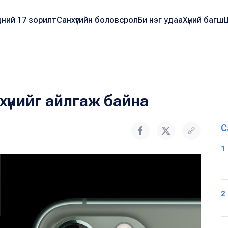
ний 17 зорилт
Санхүүгийн боловсрол
Би нэг удаа
Хүний багш
хүнийг айлгаж байна
С
1
2