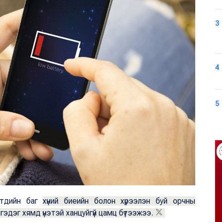
3
4
5
мтдийн баг
хүний биеийн болон хүрээлэн буй орчны
сгэдэг хямд үнэтэй ханцуйгүй цамц бүтээжээ.