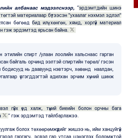
лийн албанаас мэдээлснээр,
“
эрдэмтдийн шинэ
ртөгтэй материалаар бүтээсэн "ухаалаг нэхмэл эдлэл"
иулсан бөгөөд
бид илүү хөнгөн, хямд, хоргүй материал
сан гэж эрдэмтэд ярьсан байна.
 этилийн спирт /улаан лоолийн хальснаас гарган
улсан байгаль орчинд ээлтэй спиртийн төрөл/ гэсэн
йм бодисууд нь даавуунд нэвтэрч, хөвөнд наалдан,
галгаар үүсгэгддэгтэй адилхан эрчим хүчний шинж
эл гүйх үед халж, түүний биеийн болон орчны бага
а
” гэж эрдэмтэд тайлбарлажээ.
улгаж болох төхөөрөмжүүдийг жишээ нь, ийм ханцуйгүй
гэрэл гаргагч, эсвэл гар утсаа цэнэглэх боломжтой