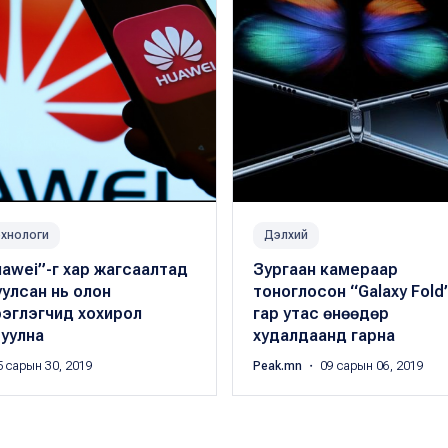
хнологи
Дэлхий
awei”-г хар жагсаалтад
Зургаан камераар
улсан нь олон
тоноглосон “Galaxy Fold
рэглэгчид хохирол
гар утас өнөөдөр
уулна
худалдаанд гарна
 сарын 30, 2019
Peak.mn
・ 09 сарын 06, 2019