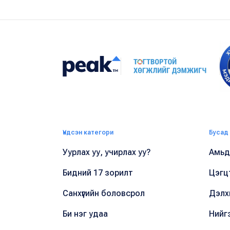
Үндсэн категори
Бусад
Уурлах уу, учирлах уу?
Амьдр
Бидний 17 зорилт
Цэгц
Санхүүгийн боловсрол
Дэлх
Би нэг удаа
Нийг