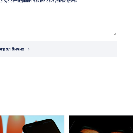
с бус сэтгэгдлийг Peak.mn сайт устгах эрхтэй.
эгдэл бичих