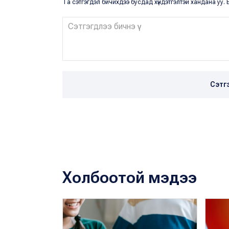
Та сэтгэгдэл бичихдээ бусдад хүндэтгэлтэй хандана уу. Ё
Сэтг
Холбоотой мэдээ