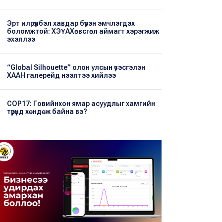
Эрт илрүүлбэл хавдар бүрэн эмчлэгдэх
боломжтой: ХЭҮА​Хөвсгөл аймагт хэрэгжиж
эхэллээ
“Global Silhouette” олон улсын үзэсгэлэн
ХААН галерейд нээлтээ хийлээ
COP17: Говийнхон ямар асуудлыг хамгийн
түрүүнд хөндөж байна вэ?