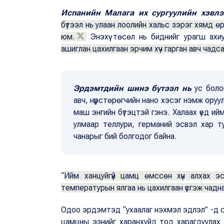
Испанийн Малага их сургуулийн хэвлэ
бүтээл нь улаан лоолийн хальс зэрэг хямд ө
юм.
Энэхүү төсөл нь биднийг урагш ах
ашиглан цахилгаан эрчим хүч гарган авч чад
Эрдэмтдийн шинэ бүтээл нь
ус болон
авч, нүүрстөрөгчийн нано хэсэг нэмж ору
маш энгийн бүтэцтэй гэнэ. Халаах үед и
улмаар теллури, германий эсвэл хар ту
чанарыг бий болгодог байна.
“
Ийм ханцуйгүй цамц өмссөн хүн алхах эсв
температурын ялгаа нь цахилгаан үүсгэж чадн
Одоо эрдэмтэд “ухаалаг нэхмэл эдлэл” -д су
цамцны эзнийг харанхуйд тод харагдуулах 