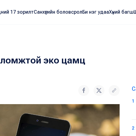
ний 17 зорилт
Санхүүгийн боловсрол
Би нэг удаа
Хүний багш
боломжтой эко цамц
С
1
2