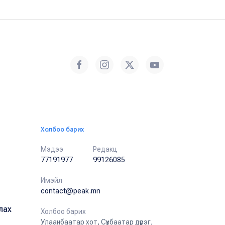
Холбоо барих
Мэдээ
Редакц
77191977
99126085
Имэйл
contact@peak.mn
лах
Холбоо барих
Улаанбаатар хот, Сүхбаатар дүүрэг,