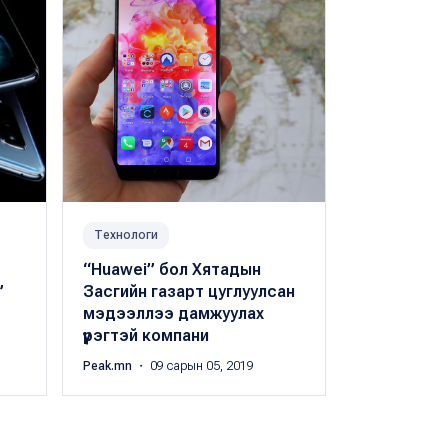
Технологи
Дэлхий
“Huawei” бол Хятадын
Эцэг эхчүүд
”
Засгийн газарт цуглуулсан
орчинд гар
мэдээллээ дамжуулах
хориглохы
үүрэгтэй компани
・ 08 сарын 30
Peak.mn
・ 09 сарын 05, 2019