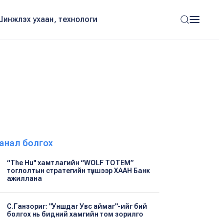
Шинжлэх ухаан, технологи
анал болгох
“The Hu" хамтлагийн “WOLF TOTEM”
тоглолтын стратегийн түншээр ХААН Банк
ажиллана
С.Ганзориг: "Уншдаг Увс аймаг"-ийг бий
болгох нь бидний хамгийн том зорилго