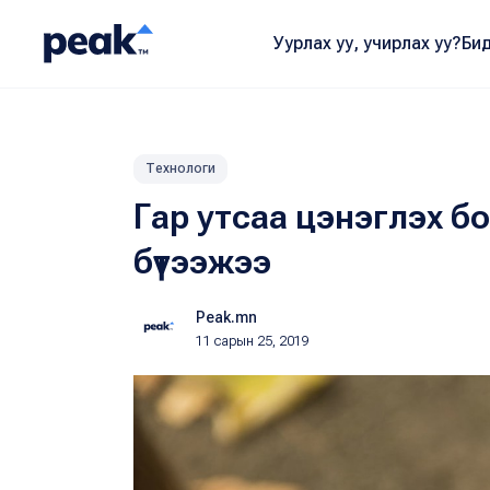
Уурлах уу, учирлах уу?
Бид
Технологи
Гар утсаа цэнэглэх 
бүтээжээ
Peak.mn
11 сарын 25, 2019