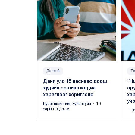
Дэлхий
Те
Дани улс 15 наснаас доош
“Hu
хүүхдийн сошиал медиа
ору
хэрэглээг хориглоно
хэ
учр
Пүрэвтүвшингийн Хүслэнтуяа
・ 10
сарын 10, 2025
・ 05