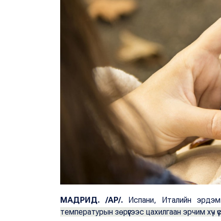
МАДРИД. /АР/.
Испани, Италийн эрдэ
температурын зөрүүгээс цахилгаан эрчим хүч үү