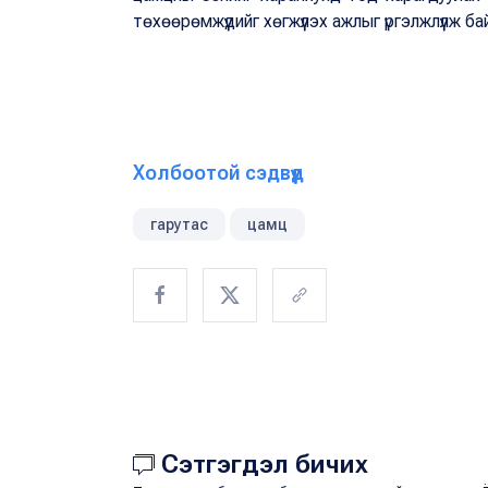
төхөөрөмжүүдийг хөгжүүлэх ажлыг үргэлжлүүлж б
Холбоотой сэдвүүд
гарутас
цамц
Сэтгэгдэл бичих