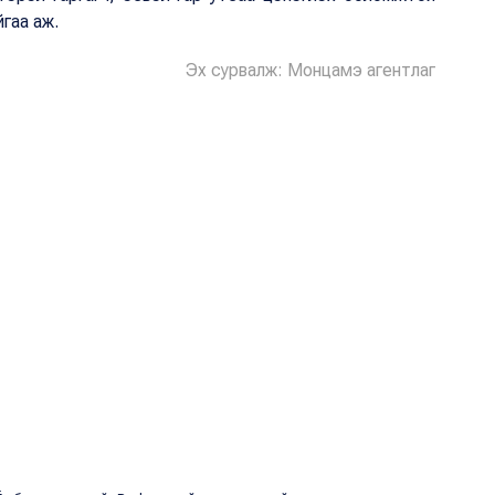
айгаа аж.
Эх сурвалж: Монцамэ агентлаг