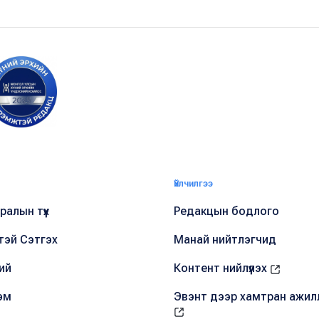
Үйлчилгээ
алын түүх
Редакцын бодлого
тэй Сэтгэх
Манай нийтлэгчид
ий
Контент нийлүүлэх
эм
Эвэнт дээр хамтран ажил