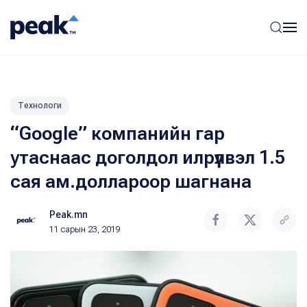
Технологи
“Google” компанийн гар
утаснаас доголдол илрүүлвэл 1.5
сая ам.доллароор шагнана
Peak.mn
11 сарын 23, 2019