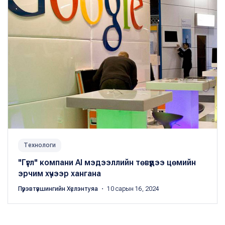
Технологи
"Гүүгл" компани AI мэдээллийн төвүүдээ цөмийн
эрчим хүчээр хангана
Пүрэвтүвшингийн Хүслэнтуяа
・ 10 сарын 16, 2024