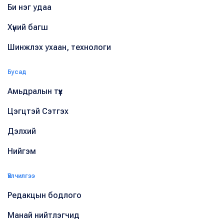
Би нэг удаа
Хүний багш
Шинжлэх ухаан, технологи
Бусад
Амьдралын түүх
Цэгцтэй Сэтгэх
Дэлхий
Нийгэм
Үйлчилгээ
Редакцын бодлого
Манай нийтлэгчид