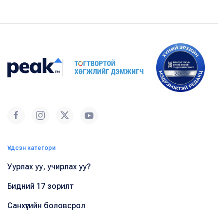
Үндсэн категори
Уурлах уу, учирлах уу?
Бидний 17 зорилт
Санхүүгийн боловсрол