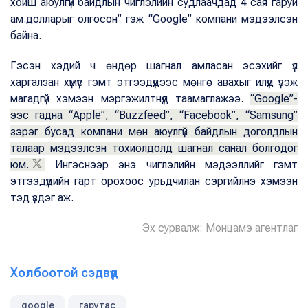
хойш аюулгүй байдлын чиглэлийн судлаачдад 4 сая гаруй
ам.долларыг олгосон” гэж “
Google
” компани мэдээлсэн
байна.
Гэсэн хэдий ч өндөр шагнал амласан эсэхийг үл
харгалзан хүмүүс гэмт этгээдүүдээс мөнгө авахыг илүүд үзэж
магадгүй хэмээн мэргэжилтнүүд таамаглажээ.
“Google”-
ээс гадна “Apple”, “Buzzfeed”, “Facebook”, “Samsung”
зэрэг бусад компани мөн аюулгүй байдлын доголдлын
талаар мэдээлсэн тохиолдолд шагнал санал болгодог
юм.
Ингэснээр энэ чиглэлийн мэдээллийг гэмт
этгээдүүдийн гарт орохоос урьдчилан сэргийлнэ хэмээн
тэд үздэг аж.
Эх сурвалж: Монцамэ агентлаг
Холбоотой сэдвүүд
google
гарутас