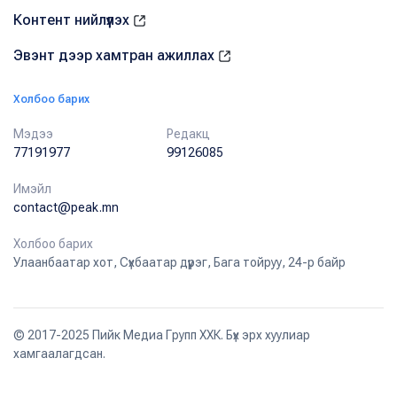
Контент нийлүүлэх
Эвэнт дээр хамтран ажиллах
Холбоо барих
Мэдээ
Редакц
77191977
99126085
Имэйл
contact@peak.mn
Холбоо барих
Улаанбаатар хот, Сүхбаатар дүүрэг, Бага тойруу, 24-р байр
© 2017-2025 Пийк Медиа Групп ХХК. Бүх эрх хуулиар
хамгаалагдсан.