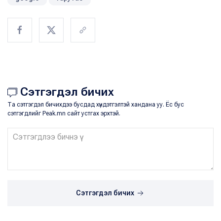
Сэтгэгдэл бичих
Та сэтгэгдэл бичихдээ бусдад хүндэтгэлтэй хандана уу. Ёс бус
сэтгэгдлийг Peak.mn сайт устгах эрхтэй.
Сэтгэгдэл бичих