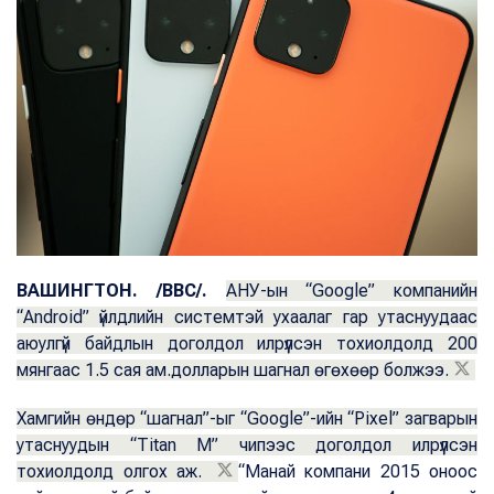
ВАШИНГТОН.
/BBC/.
АНУ-ын “Google” компанийн
“Android” үйлдлийн системтэй ухаалаг гар утаснуудаас
аюулгүй байдлын доголдол илрүүлсэн тохиолдолд 200
мянгаас 1.5 сая ам.долларын шагнал өгөхөөр болжээ.
Хамгийн өндөр “шагнал”-ыг “Google”-ийн “Pixel” загварын
утаснуудын “Titan M” чипээс доголдол илрүүлсэн
тохиолдолд олгох аж.
“Манай компани 2015 оноос