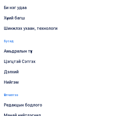
Би нэг удаа
Хүний багш
Шинжлэх ухаан, технологи
Бусад
Амьдралын түүх
Цэгцтэй Сэтгэх
Дэлхий
Нийгэм
Үйлчилгээ
Редакцын бодлого
Манай нийтлэгчид