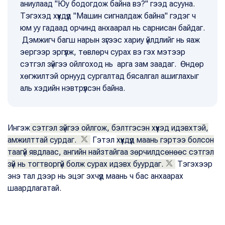
аниулаад "Юу бодогдож байна вэ?" гээд асууна.
Тэгэхэд хүүхдүүд "Машин сигналдаж байна" гэдэг ч
юм уу гадаад орчинд анхаарал нь сарнисан байдаг.
Дэмжигч багш нарын зүгээс хариу үйлдлийг нь яаж
эергээр эргүүлж, төвлөрч сурах вэ гэх мэтээр
сэтгэл зүйгээ ойлгоход нь арга зам заадаг. Өндөр
хөгжилтэй орнууд сургалтад бясалгал ашиглахыг
аль хэдийн нэвтрүүлсэн байна.
Ингэж
сэтгэл зүйгээ ойлгож, бэлтгэсэн хүүхэд идэвхтэй,
амжилттай сурдаг.
Гэтэл
хүүхдүүд маань гэртээ болсон
таагүй явдлаас, ангийн найзтайгаа зөрчилдсөнөөс сэтгэл
зүй нь тогтворгүй болж сурах идэвх буурдаг.
Тэгэхээр
энэ тал дээр нь эцэг эхчүүд маань ч бас анхаарах
шаардлагатай.