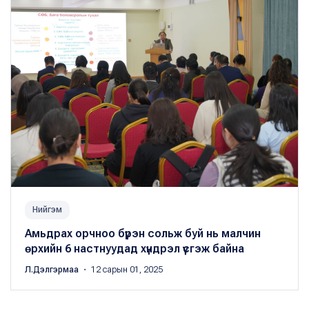
Нийгэм
Амьдрах орчноо бүрэн сольж буй нь малчин
өрхийн 6 настнуудад хүндрэл үүсгэж байна
Л.Дэлгэрмаа
・ 12 сарын 01, 2025