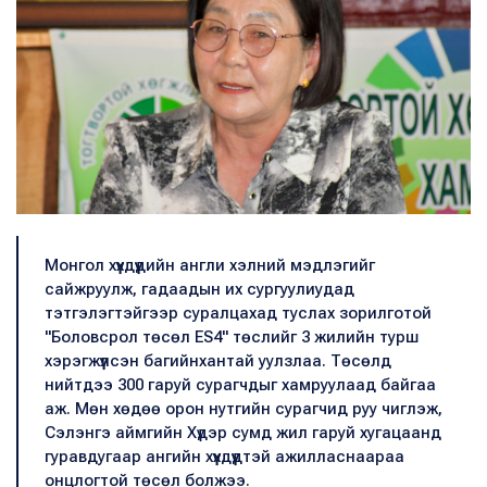
Монгол хүүхдүүдийн англи хэлний мэдлэгийг
сайжруулж, гадаадын их сургуулиудад
тэтгэлэгтэйгээр суралцахад туслах зорилготой
"Боловсрол төсөл ES4" төслийг 3 жилийн турш
хэрэгжүүлсэн багийнхантай уулзлаа. Төсөлд
нийтдээ 300 гаруй сурагчдыг хамруулаад байгаа
аж. Мөн хөдөө орон нутгийн сурагчид руу чиглэж,
Сэлэнгэ аймгийн Хүдэр сумд жил гаруй хугацаанд
гуравдугаар ангийн хүүхдүүдтэй ажилласнаараа
онцлогтой төсөл болжээ.