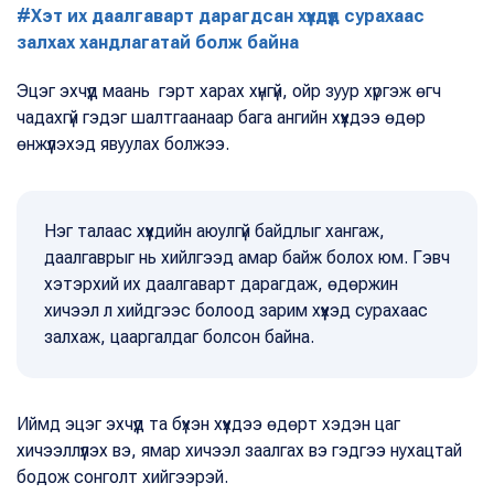
#Хэт их даалгаварт дарагдсан хүүхдүүд сурахаас
залхах хандлагатай болж байна
Эцэг эхчүүд маань гэрт харах хүнгүй, ойр зуур хүргэж өгч
чадахгүй гэдэг шалтгаанаар бага ангийн хүүхдээ өдөр
өнжүүлэхэд явуулах болжээ.
Нэг талаас хүүхдийн аюулгүй байдлыг хангаж,
даалгаврыг нь хийлгээд амар байж болох юм. Гэвч
хэтэрхий их даалгаварт дарагдаж, өдөржин
хичээл л хийдгээс болоод зарим хүүхэд сурахаас
залхаж, цааргалдаг болсон байна.
Иймд эцэг эхчүүд та бүхэн хүүхдээ өдөрт хэдэн цаг
хичээллүүлэх вэ, ямар хичээл заалгах вэ гэдгээ нухацтай
бодож сонголт хийгээрэй.