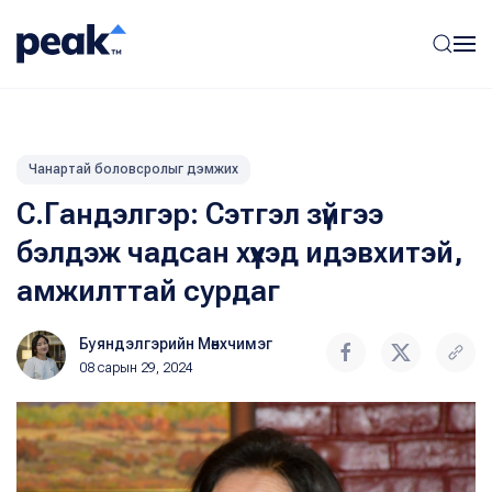
Чанартай боловсролыг дэмжих
С.Гандэлгэр: Сэтгэл зүйгээ
бэлдэж чадсан хүүхэд идэвхитэй,
амжилттай сурдаг
Буяндэлгэрийн Мөнхчимэг
08 сарын 29, 2024