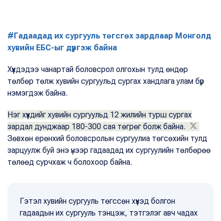
#Гадаадад их сургууль төгсгөх зардлаар Монголд
хувийн ЕБС-ыг дүүргэж байна
Хүүхдэдээ чанартай боловсрол олгохын тулд өндөр
төлбөр төлж хувийн сургуульд сургах хандлага улам бүр
нэмэгдэж байна.
Нэг хүүхдийг хувийн сургуульд 12 жилийн турш сургах
зардал дунджаар 180-300 сая төгрөг болж байна.
Зөвхөн ерөнхий боловсролын сургуулиа төгсөхийн тулд
зарцуулж буй энэ үнээр гадаадад их сургуулийн төлбөрөө
төлөөд сурчхаж ч болохоор байна.
Гэтэл хувийн сургууль төгссөн хүүхэд болгон
гадаадын их сургууль тэнцэж, тэтгэлэг авч чадах