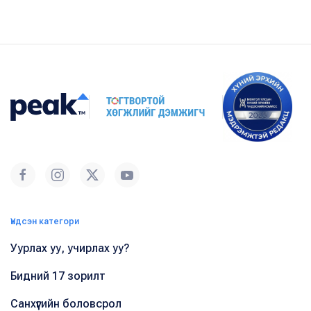
Үндсэн категори
Уурлах уу, учирлах уу?
Бидний 17 зорилт
Санхүүгийн боловсрол