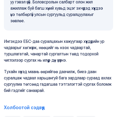
уу гэвэл үгүй. Боловсролын салбарт олон жил
ажиллаж буй багш хүний хувьд эцэг эхчүүдэд хүүүхдээ
үнэ төлбөргүй улсын сургуульд суралцуулахыг
зөвлөе.
Ингэхдээ ЕБС-даа суралцахын хажуугаар хүүхдүүдийн ур
чадварыг хөгжүүлж, нөөцийг нь нээх чадвартай,
туршлагатай, чанартай сургалтын төвд тодорхой
чиглэлээр сургах нь илүү үр дүн үзүүлнэ.
Тухайн хүүхэд маань өөрийгөө даачилж, биеэ даан
суралцаж чадвал харьцангуй бага зардлаар сураад ахлах
сургуулиа төгсөөд гадагшаа тэтгэлэгтэй сургах боломж
бий гэдгийг санаарай.
Холбоотой сэдвүүд