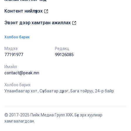
Контент нийлүүлэх
Эвэнт дээр хамтран ажиллах
Холбоо барих
Мэдээ
Редакц
77191977
99126085
Имэйл
contact@peak.mn
Холбоо барих
Улаанбаатар хот, Сүхбаатар дүүрэг, Бага тойруу, 24-р байр
© 2017-2025 Пийк Медиа Групп ХХК. Бүх эрх хуулиар
хамгаалагдсан.