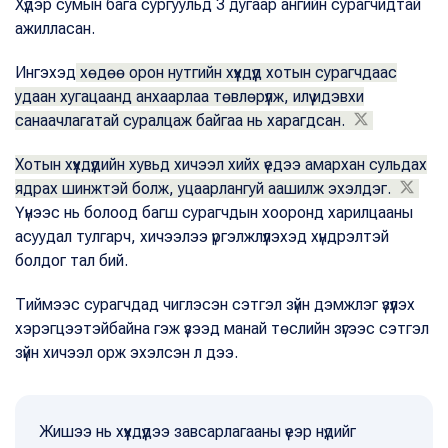
Хүдэр сумын бага сургуульд 3 дугаар ангийн сурагчидтай
ажилласан.
Ингэхэд
хөдөө орон нутгийн хүүхдүүд хотын сурагчдаас
удаан хугацаанд анхаарлаа төвлөрүүлж, илүү идэвхи
санаачлагатай суралцаж байгаа нь харагдсан.
Хотын хүүхдүүдийн хувьд хичээл хийх үедээ амархан сульдах
ядрах шинжтэй болж, уцаарлангуй аашилж эхэлдэг.
Үүнээс нь болоод багш сурагчдын хооронд харилцааны
асуудал тулгарч, хичээлээ үргэлжлүүлэхэд хүндрэлтэй
болдог тал бий.
Тиймээс сурагчдад чиглэсэн сэтгэл зүйн дэмжлэг үзүүлэх
хэрэгцээтэйбайна гэж үзээд манай төслийн зүгээс сэтгэл
зүйн хичээл орж эхэлсэн л дээ.
Жишээ нь хүүхдүүдээ завсарлагааны үеэр нүдийг