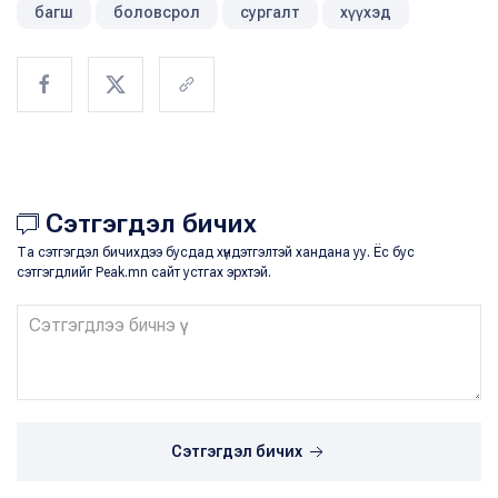
багш
боловсрол
сургалт
хүүхэд
Сэтгэгдэл бичих
Та сэтгэгдэл бичихдээ бусдад хүндэтгэлтэй хандана уу. Ёс бус
сэтгэгдлийг Peak.mn сайт устгах эрхтэй.
Сэтгэгдэл бичих