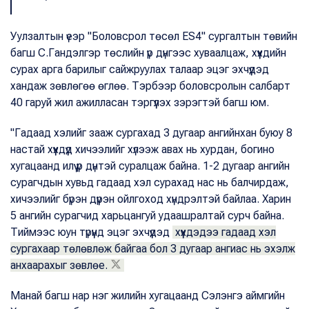
Уулзалтын үеэр "Боловсрол төсөл ES4" сургалтын төвийн
багш С.Гандэлгэр төслийн үр дүнгээс хуваалцаж, хүүхдийн
сурах арга барилыг сайжруулах талаар эцэг эхчүүдэд
хандаж зөвлөгөө өглөө. Тэрбээр боловсролын салбарт
40 гаруй жил ажилласан тэргүүлэх зэрэгтэй багш юм.
"Гадаад хэлийг зааж сургахад 3 дугаар ангийнхан буюу 8
настай хүүхдүүд хичээлийг хүлээж авах нь хурдан, богино
хугацаанд илүү үр дүнтэй суралцаж байна. 1-2 дугаар ангийн
сурагчдын хувьд гадаад хэл сурахад нас нь балчирдаж,
хичээлийг бүрэн дүүрэн ойлгоход хүндрэлтэй байлаа. Харин
5 ангийн сурагчид харьцангуй удаашралтай сурч байна.
Тиймээс юун түрүүнд эцэг эхчүүдэд
хүүхдэдээ гадаад хэл
сургахаар төлөвлөж байгаа бол 3 дугаар ангиас нь эхэлж
анхаарахыг зөвлөе.
Манай багш нар нэг жилийн хугацаанд Сэлэнгэ аймгийн