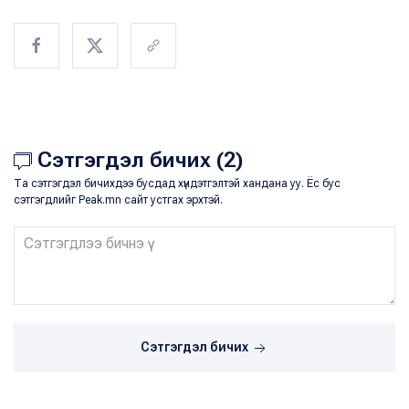
Сэтгэгдэл бичих (2)
Та сэтгэгдэл бичихдээ бусдад хүндэтгэлтэй хандана уу. Ёс бус
сэтгэгдлийг Peak.mn сайт устгах эрхтэй.
Сэтгэгдэл бичих