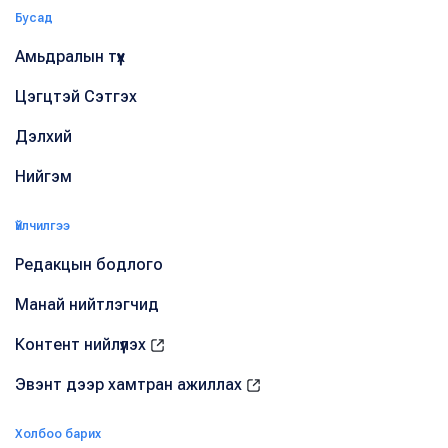
Бусад
Амьдралын түүх
Цэгцтэй Сэтгэх
Дэлхий
Нийгэм
Үйлчилгээ
Редакцын бодлого
Манай нийтлэгчид
Контент нийлүүлэх
Эвэнт дээр хамтран ажиллах
Холбоо барих