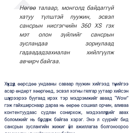
Нөгөө талаар, монголд байдаггүй
хатуу түлштэй пуужин, эсвэл
сансрын нисгэгчийн 360 XS гэх
мэт олон зүйлийг сансрын
зусландаа зориулаад
гадаададзахиалан хийлгүүлж
авчирч байгаа.
Хүүхдүүд өөрсдөө ундааны саваар пуужин хийгээд түүнийгээ
асар өндөрт хөөргөөд, эсвэл хогны гялгар уутаар хийсэн
шүхрээрээ буугаад ирэх тэр мэдрэмжийг аваад “Wow”
гэж гайхширснаар дараа нь өөрөө сошиал орчин, аливаа
контентуудаас судлан сонирхож, мэдээллүүдийг авах
боломжийг нь бүрдүүлж байгаа хэрэг. Энэ л суурийг бид
сансрын зуслангийн жижиг үйл ажиллагаа болгоноороо