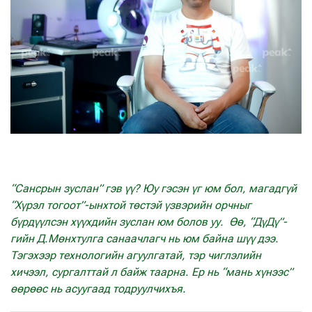
“Сансрын зуслан” гэв үү? Юу гэсэн үг юм бол, магадгүй
“Хүрэл тогоот”-ынхтой төстэй үзвэрийн орчныг
бүрдүүлсэн хүүхдийн зуслан юм болов уу. Өө, “ДүДү”-
гийн Д.Мөнхтулга санаачлагч нь юм байна шүү дээ.
Тэгэхээр технологийн агуулгатай, тэр чиглэлийн
хичээл, сургалттай л байж таарна. Ер нь “мань хүнээс”
өөрөөс нь асуугаад тодруулчихъя.