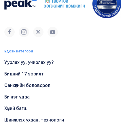
Үндсэн категори
Уурлах уу, учирлах уу?
Бидний 17 зорилт
Санхүүгийн боловсрол
Би нэг удаа
Хүний багш
Шинжлэх ухаан, технологи