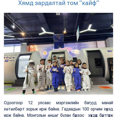
Хямд зардалтай том “кайф”
Одоогоор 12 улсаас мэргэжлийн багууд манай
хөтөлбөрт зорьж ирж байна. Гадаадын 100 орчим хүүхэд
ирж байна. Монголын өнцөг булан бүрээс хүүхдүүд бүртгүүлж