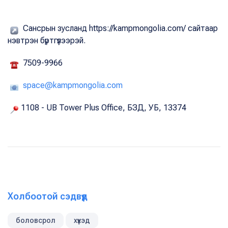
Сансрын зусланд https://kampmongolia.com/ сайтаар
нэвтрэн бүртгүүлээрэй.
7509-9966
space@kampmongolia.com
1108 - UB Tower Plus Office, БЗД, УБ, 13374
Холбоотой сэдвүүд
боловсрол
хүүхэд