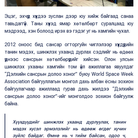
Эцэг, эхчүүд хүүхдээ зуслан дээр юу хийж байгаад санаа
тавьдаггүй. Таны хүүхэд ямар хөтөлбөрт суралцаад юу
мэдрээд, хэн болоод ирэх вэ гэдэг уг нь хамгийн чухал.
2012 оноос бид сансар огторгуйн чиглэлээр хүүхдүүдийн
танин мэдэх, шинжлэх ухаанд дурлах сэдлийг нь өдөөх
үүднээс сансрын хөтөлбөрүүдийг хийсэн. Олон улсын
шинжлэх ухааны хамгийн том үйл ажиллагаа явуулдаг
“Дэлхийн сансрын долоо хоног” буюу World Space Week
Association байгууллагын монгол дахь албан ёсны зохион
байгуулагчаар ажиллаад гурав дахь жилдээ “Дэлхийн
сансрын долоо хоног”-ийг монголдоо зохион байгуулж
байна.
Хүүхдүүдийг шинжлэх ухаанд дурлуулах, танин
мэдэх хүсэл эрмэлзлийг нь өдөөж өгдөг хүчин
зүйлс байдаг. Өмнө нь ч тийм байсан, одоо ч,