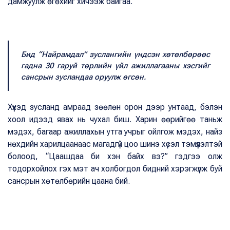
дамжуулж өгөхийг хичээж байгаа.
Бид “Найрамдал” зуслангийн үндсэн хөтөлбөрөөс
гадна 30 гаруй төрлийн үйл ажиллагааны хэсгийг
сансрын зусландаа оруулж өгсөн.
Хүүхэд зусланд амраад зөөлөн орон дээр унтаад, бэлэн
хоол идээд явах нь чухал биш. Харин өөрийгөө таньж
мэдэх, багаар ажиллахын утга учрыг ойлгож мэдэх, найз
нөхдийн харилцаанаас магадгүй цоо шинэ хүсэл тэмүүлэлтэй
болоод, “Цаашдаа би хэн байх вэ?” гэдгээ олж
тодорхойлох гэх мэт ач холбогдол бидний хэрэгжүүлж буй
сансрын хөтөлбөрийн цаана бий.