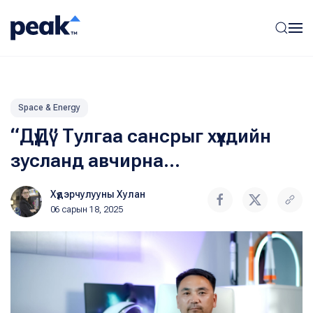
Space & Energy
“ДүДү” Тулгаа сансрыг хүүхдийн
зусланд авчирна...
Хүдэрчулууны Хулан
06 сарын 18, 2025