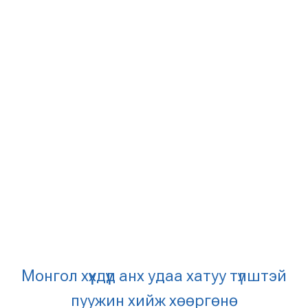
Монгол хүүхдүүд анх удаа хатуу түлштэй
пуужин хийж хөөргөнө