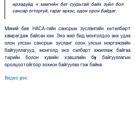
ирээдүйд ч хамгийн бат суурьтай байх зүйл бол
сансар огторгуй, гараг эрхэс, одон орон байдаг.
Миний бие НАСА-гийн сансрын зуслангийн хөтөлбөрт
хамрагдаж байсан юм. Энэ жил бид монголдоо анх удаа
олон улсын сансрын зусланг олон улсын мэргэжлийн
байгууллагууд, монголд энэ салбарт ажиллаж байгаа
төрийн болон хувийн хэвшлийн бүх байгууллагын
оролцоотойгоор зохион байгуулах гэж байна.
Видео үзэх: