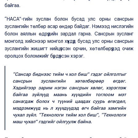
байгаа.
“НАСА”-гийн зуслан болон бусад улс орны сансрын
зуслангийн төлбөр асар өндөр байдаг. Нэмээд нислэгийн
болон аяллын өдрүүдийн зардал гарна. Сансрын зусланг
монголд хийснээр монгол хүүхдүүд бусад улс орны сансрын
зуслангийн жишигт нийцүүлсэн орчин, хөтөлбөрүүдэд очиж
оролцох боломжийг бүрдүүлсэн хэрэг.
“Сансар биднээс тийм ч хол биш” гэдэг ойлголтыг
сансрын зуслангийн хөтөлбөрөөр өгдөг.
Хэдийгээр зарим нэгэн сансрын хөлөг, хэрэглэж
байгаа зүйлүүд маань хүүхдийн тоглоом мэт
санагдаж болох ч түүний цаадах суурь өгөгдөл,
мэдрэмжүүд нь л хүүхдүүдэд өгч байгаа хамгийн
чухал зүйл. “Технологи тийм хол биш”, “Технологи
маш чухал” гэдгийг ойлгуулж байна.