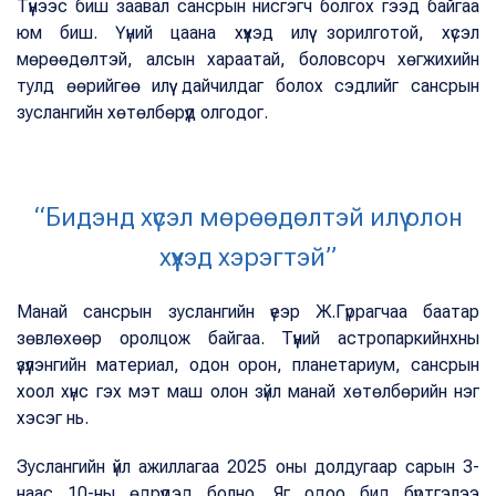
Түүнээс биш заавал сансрын нисгэгч болгох гээд байгаа
юм биш. Үүний цаана хүүхэд илүү зорилготой, хүсэл
мөрөөдөлтэй, алсын хараатай, боловсорч хөгжихийн
тулд өөрийгөө илүү дайчилдаг болох сэдлийг сансрын
зуслангийн хөтөлбөрүүд олгодог.
“Бидэнд хүсэл мөрөөдөлтэй илүү олон
хүүхэд хэрэгтэй”
Манай сансрын зуслангийн үеэр Ж.Гүррагчаа баатар
зөвлөхөөр оролцож байгаа. Түүний астропаркийнхны
үзүүлэнгийн материал, одон орон, планетариум, сансрын
хоол хүнс гэх мэт маш олон зүйл манай хөтөлбөрийн нэг
хэсэг нь.
Зуслангийн үйл ажиллагаа 2025 оны долдугаар сарын 3-
наас 10-ны өдрүүдэд болно. Яг одоо бид бүртгэлээ