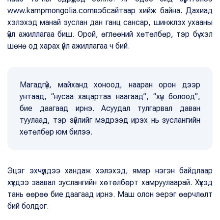
www.kampmongolia.comвэбсайтаар хийж байна. Дахиад
хэлэхэд манай зуслан дан ганц сансар, шинжлэх ухааны
үйл ажиллагаа биш. Орой, өглөөний хөтөлбөр, тэр бүү хэл
шөнө од харах үйл ажиллагаа ч бий.
Магадгүй, майханд хоноод, нааран орон дээр
унтаад, “нусаа хацартаа наагаад”, “хүн болоод”,
бие даагаад ирнэ. Асуудал тулгарвал даван
туулаад, тэр зүйлийг мэдрээд ирэх нь зуслангийн
хөтөлбөр юм билээ.
Эцэг эхчүүддээ хандаж хэлэхэд, ямар нэгэн байдлаар
хүүхдээ заавал зуслангийн хөтөлбөрт хамруулаарай. Хүүхэд
тань өөрөө бие даагаад ирнэ. Маш олон эерэг өөрчлөлт
бий болдог.