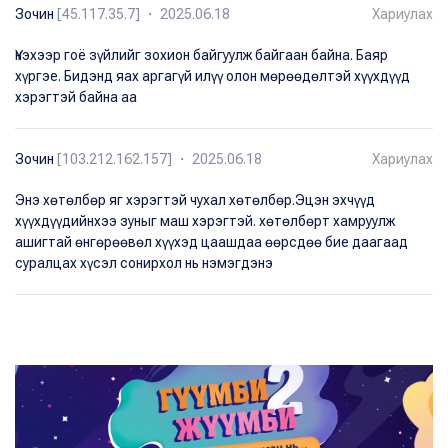
Зочин
[45.117.35.7] ・ 2025.06.18
Хариулах
Үнэхээр гоё зүйлийг зохион байгуулж байгаан байна. Баяр
хүргэе. Бидэнд яах аргагүй илүү олон мөрөөдөлтэй хүүхдүүд
хэрэгтэй байна аа
Зочин
[103.212.162.157] ・ 2025.06.18
Хариулах
Энэ хөтөлбөр яг хэрэгтэй чухал хөтөлбөр.Эцэн эхчүүд
хүүхдүүдийнхээ зуныг маш хэрэгтэй. хөтөлбөрт хамруулж
ашигтай өнгөрөөвөл хүүхэд цаашдаа өөрсдөө бие даагаад
суралцах хүсэл сонирхол нь нэмэгдэнэ