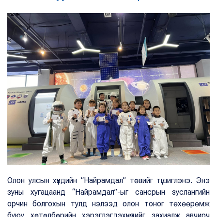
Олон улсын хүүхдийн “Найрамдал” төвийг түшиглэнэ. Энэ
зуны хугацаанд “Найрамдал”-ыг сансрын зуслангийн
орчин болгохын тулд нэлээд олон тоног төхөөрөмж
буюу хөтөлбөрийн хэрэглэгдэхүүнүүдийг захиалж авчирч