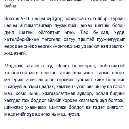
байна.
Зөвхөн 9-16 насны хүүхдүүдэд зориулсан хөтөлбөр. Гурван
насны ангилалтайгаар пуужингийн анхан шатны болон
дунд шатны ойлголтыг өгнө. Тэр бүү хэл, хүүхдүүд
хөтөлбөрийнхөө төгсгөлд хатуу түлштэй пуужингуудыг
өөрсдөө хийж хөөргөх /монголд анх удаа/ хичээл заалгах
жишээний.
Мэдээж, агаарын хүч, steam боловсрол, роботиктой
холбоотой маш олон үйл ажиллагаа явна. Гарын доорх
материал ашиглан олон төрлийн туршилт хийж болдгийг
ч харуулна. Үүний цаадах, хамгийн чухал зүйл нь юу вэ гэвэл
маш хомс нөөц, хязгаарлагдмал зүйлээр, эсвэл бидний
хаягдал гэж боддог зүйлийг хэрхэн хязгааргүй зүйл болгож,
шинжлэх ухаанчаар ашиглаж болдог вэ гэдэг ойлголт,
мэдлэгийг хүүхдэд өгөх нь маш чухал.