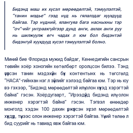
Бидэнд маш их хүсэл мөрөөдөлтэй, тэмүүлэлтэй,
“танин мэдье” гээд нүд нь гялалздаг хүүхдүүд
байгаа. Тэр нүдний, ялангуяа бага насныхны тэр
“оч”-ийг унтраахгүйгээр дунд анги, ахлах анги руу
нь шилжүүлж өгч чадах л юм бол бидэнтэй
бидэнгүй хүүхдүүд хүсэл тэмүүлэлтэй болно.
Миний бие Флорида мужид байдаг, Кеннедигийн сансрын
төвийн хоёр хоногийн хөтөлбөрт оролцсон билээ. Тэнд
үзүүлсэн танин мэдэхүйн бүх контентынх нь төгсгөлд
“НАСА”-гийнхан нэг л зүйлийг хэлээд байгаа юм. Тэр нь юу
вэ гэхээр, “Бидэнд мөрөөдөлтэй илүү олон хүүхэд хэрэгтэй
байна” гэсэн. Хоёрдугаарт, “Ирээдүйд бидэнд илүү олон
инженер хэрэгтэй байна” гэсэн. Тэгвэл өнөөдөр
монголд хэдэн 100 дахин үржүүлсэн хүсэл мөрөөдөлтэй
хүүхдүүд, түүнээс олон инженер хэрэгтэй байгаа. Үүний төлөө л
бид суурийг нь тавиад явж байгаа юм.