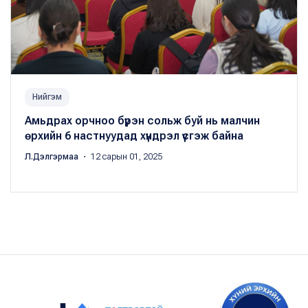
Нийгэм
Амьдрах орчноо бүрэн сольж буй нь малчин
өрхийн 6 настнуудад хүндрэл үүсгэж байна
Л.Дэлгэрмаа
・ 12 сарын 01, 2025