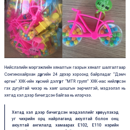
Нийслэлийн мэргэжлийн хяналтын газрын хяналт шалгалтаар
Сонгинохайрхан дүүргийн 24 дүгээр хороонд байрладаг “Дэмч
өргөө” ХХК-ийн хүнсний дэлгүүрт “MTR групп” ХХК-иас нийлүүлсэн
гэх дугуйтай чихэр нь хаяг шошгын зөрчилтэй, мэдээлэл нь
хятад хэл дээр бичигдсэн байгаа нь илэрчээ.
Хятад хэл дээр бичигдсэн мэдээллийг хөрвүүлэхэд
уг чихрийн орц найрлаганд аюултай болон онц
аюултай ангилалд хамаарах E102, E110 нэрийн