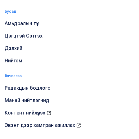
Бусад
Амьдралын түүх
Цэгцтэй Сэтгэх
Дэлхий
Нийгэм
Үйлчилгээ
Редакцын бодлого
Манай нийтлэгчид
Контент нийлүүлэх
Эвэнт дээр хамтран ажиллах