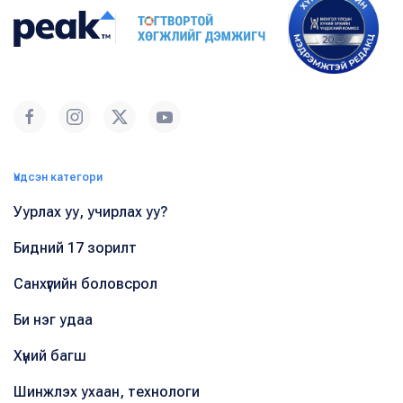
Үндсэн категори
Уурлах уу, учирлах уу?
Бидний 17 зорилт
Санхүүгийн боловсрол
Би нэг удаа
Хүний багш
Шинжлэх ухаан, технологи