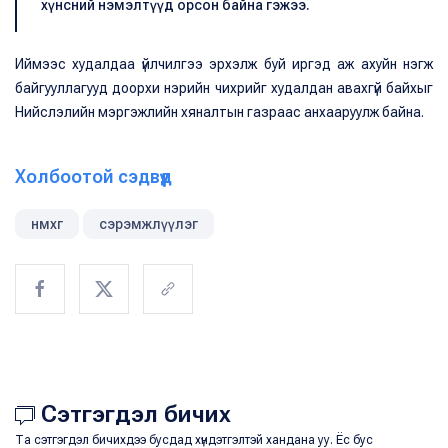
хүнсний нэмэлтүүд орсон байна гэжээ.
Иймээс худалдаа үйлчилгээ эрхэлж буй иргэд аж ахуйн нэгж
байгууллагууд доорхи нэрийн чихрийг худалдан авахгүй байхыг
Нийслэлийн мэргэжлийн хяналтын газраас анхааруулж байна.
Холбоотой сэдвүүд
нмхг
сэрэмжлүүлэг
Сэтгэгдэл бичих
Та сэтгэгдэл бичихдээ бусдад хүндэтгэлтэй хандана уу. Ёс бус