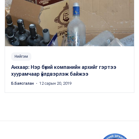
Нийгэм
Анхаар: Нэр бүхий компанийн архийг гэртээ
хуурамчаар үйлдвэрлэж байжээ
Б.Баясгалан
・ 12 сарын 20, 2019