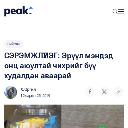
Нийгэм
СЭРЭМЖЛҮҮЛЭГ: Эрүүл мэндэд
онц аюултай чихрийг бүү
худалдан аваарай
Х.Оргил
12 сарын 25, 2019