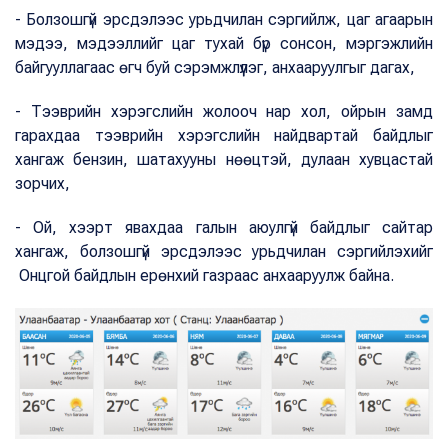
- Болзошгүй эрсдэлээс урьдчилан сэргийлж, цаг агаарын
мэдээ, мэдээллийг цаг тухай бүр сонсон, мэргэжлийн
байгууллагаас өгч буй сэрэмжлүүлэг, анхааруулгыг дагах,
- Тээврийн хэрэгслийн жолооч нар хол, ойрын замд
гарахдаа тээврийн хэрэгслийн найдвартай байдлыг
хангаж бензин, шатахууны нөөцтэй, дулаан хувцастай
зорчих,
- Ой, хээрт явахдаа галын аюулгүй байдлыг сайтар
хангаж, болзошгүй эрсдэлээс урьдчилан сэргийлэхийг
Онцгой байдлын ерөнхий газраас анхааруулж байна.