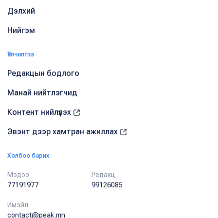
Дэлхий
Нийгэм
Үйлчилгээ
Редакцын бодлого
Манай нийтлэгчид
Контент нийлүүлэх
Эвэнт дээр хамтран ажиллах
Холбоо барих
Мэдээ
Редакц
77191977
99126085
Имэйл
contact@peak.mn