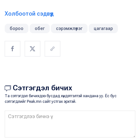
Холбоотой сэдвүүд
бороо
обег
сэрэмжлүүлэг
цагагаар
Сэтгэгдэл бичих
Та сэтгэгдэл бичихдээ бусдад хүндэтгэлтэй хандана уу. Ёс бус
сэтгэгдлийг Peak.mn сайт устгах эрхтэй.