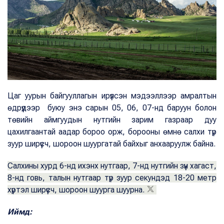
Цаг уурын байгууллагын ирүүлсэн мэдээллээр амралтын
өдрүүдээр буюу энэ сарын 05, 06, 07-нд баруун болон
төвийн аймгуудын нутгийн зарим газраар дуу
цахилгаантай аадар бороо орж, борооны өмнө салхи түр
зуур ширүүсч, шороон шуургатай байхыг анхааруулж байна.
Салхины хурд 6-нд ихэнх нутгаар, 7-нд нутгийн зүүн хагаст,
8-нд говь, талын нутгаар түр зуур секундэд 18-20 метр
хүртэл ширүүсч, шороон шуурга шуурна.
Иймд: