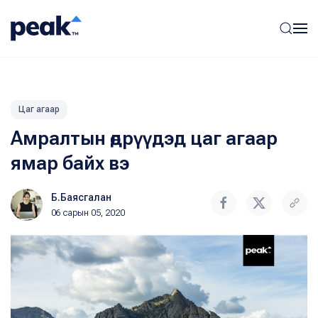
Цаг агаар
Амралтын өдрүүдэд цаг агаар
ямар байх вэ
Б.Баясгалан
06 сарын 05, 2020