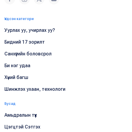
Үндсэн категори
Уурлах уу, учирлах уу?
Бидний 17 зорилт
Санхүүгийн боловсрол
Би нэг удаа
Хүний багш
Шинжлэх ухаан, технологи
Бусад
Амьдралын түүх
Цэгцтэй Сэтгэх