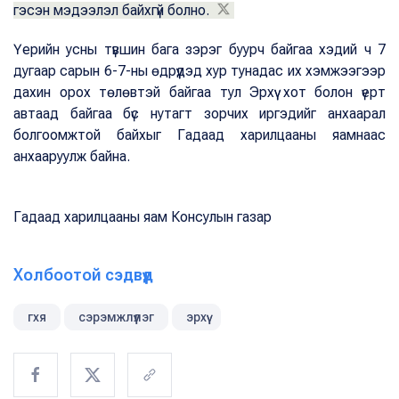
гэсэн мэдээлэл байхгүй болно.
Үерийн усны түвшин бага зэрэг буурч байгаа хэдий ч 7
дугаар сарын 6-7-ны өдрүүдэд хур тунадас их хэмжээгээр
дахин орох төлөвтэй байгаа тул Эрхүү хот болон үерт
автаад байгаа бүс нутагт зорчих иргэдийг анхаарал
болгоомжтой байхыг Гадаад харилцааны яамнаас
анхааруулж байна.
Гадаад харилцааны яам Консулын газар
Холбоотой сэдвүүд
гхя
сэрэмжлүүлэг
эрхүү