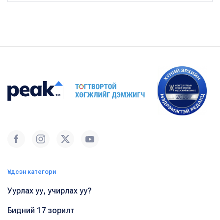
Үндсэн категори
Уурлах уу, учирлах уу?
Бидний 17 зорилт