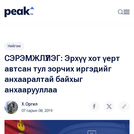
Нийгэм
СЭРЭМЖЛҮҮЛЭГ: Эрхүү хот үерт
автсан тул зорчих иргэдийг
анхааралтай байхыг
анхаарууллаа
Х.Оргил
07 сарын 08, 2019