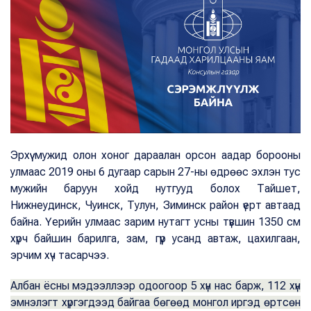
Эрхүү мужид олон хоног дараалан орсон аадар борооны
улмаас 2019 оны 6 дугаар сарын 27-ны өдрөөс эхлэн тус
мужийн баруун хойд нутгууд болох Тайшет,
Нижнеудинск, Чуинск, Тулун, Зиминск район үерт автаад
байна. Үерийн улмаас зарим нутагт усны түвшин 1350 см
хүрч байшин барилга, зам, гүүр усанд автаж, цахилгаан,
эрчим хүч тасарчээ.
Албан ёсны мэдээллээр одоогоор 5 хүн нас барж, 112 хүн
эмнэлэгт хүргэгдээд байгаа бөгөөд монгол иргэд өртсөн