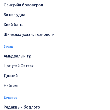
Санхүүгийн боловсрол
Би нэг удаа
Хүний багш
Шинжлэх ухаан, технологи
Бусад
Амьдралын түүх
Цэгцтэй Сэтгэх
Дэлхий
Нийгэм
Үйлчилгээ
Редакцын бодлого