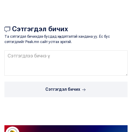
Сэтгэгдэл бичих
Та сэтгэгдэл бичихдээ бусдад хүндэтгэлтэй хандана уу. Ёс бус
сэтгэгдлийг Peak.mn сайт устгах эрхтэй.
Сэтгэгдэл бичих