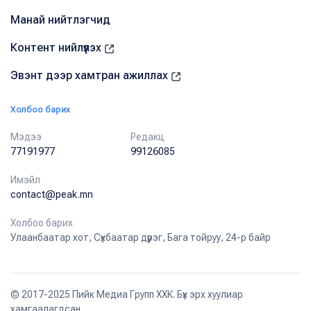
Манай нийтлэгчид
Контент нийлүүлэх
Эвэнт дээр хамтран ажиллах
Холбоо барих
Мэдээ
Редакц
77191977
99126085
Имэйл
contact@peak.mn
Холбоо барих
Улаанбаатар хот, Сүхбаатар дүүрэг, Бага тойруу, 24-р байр
© 2017-2025 Пийк Медиа Групп ХХК. Бүх эрх хуулиар
хамгаалагдсан.