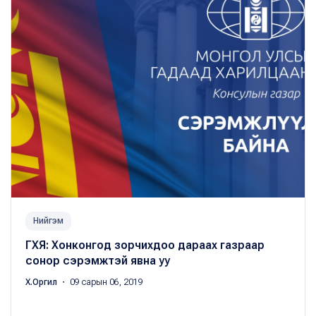
Нийгэм
ГХЯ: Хонконгод зорчихдоо дараах газраар
сонор сэрэмжтэй явна уу
Х.Оргил
・ 09 сарын 06, 2019