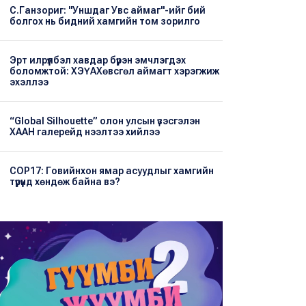
С.Ганзориг: "Уншдаг Увс аймаг"-ийг бий
болгох нь бидний хамгийн том зорилго
Эрт илрүүлбэл хавдар бүрэн эмчлэгдэх
боломжтой: ХЭҮА​Хөвсгөл аймагт хэрэгжиж
эхэллээ
“Global Silhouette” олон улсын үзэсгэлэн
ХААН галерейд нээлтээ хийлээ
COP17: Говийнхон ямар асуудлыг хамгийн
түрүүнд хөндөж байна вэ?