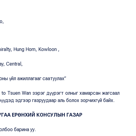
o,
iralty, Hung Hom, Kowloon ,
y, Central,
ны үйл ажиллагааг саатуулах”
 to Tsuen Wan зэрэг дүүрэгт олныг хамарсан жагсаал
рүүдэд эдгээр газруудаар аль болох зорчихгүй байх.
УГАА ЕРӨНХИЙ КОНСУЛЫН ГАЗАР
лбоо барина уу.