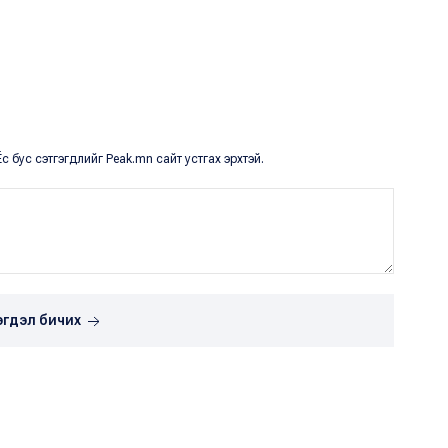
с бус сэтгэгдлийг Peak.mn сайт устгах эрхтэй.
эгдэл бичих