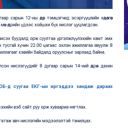
ар сарын 12-ны өдөр тэмцэгчид эсэргүүцлийн хөдөлгөөн
 мөн өдрийн үдээс хойшхи бүх нислэг цуцлагдсан.
 нисэх буудалд орж суултаа үргэлжлүүлэхийн хамт эмх
 тусгай хүчин 22.00 цагаас эхлэн ажиллагаа явуулж 8
ажиллагааг хэвийн байдалд оруулсныг зарлаад байна.
он нислэгүүдийг 8 дугаар сарын 14-ний өдрөөс дахин
Б-д суугаа ЕКГ-ын иргэддээ хандаж дараах
сэхийн вэб сайт руу орж хуваариа нягтлах.
а татаж авч нислэгийн мэдээлэлтэй танилцах.