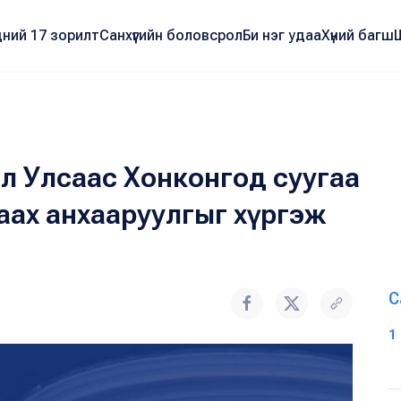
ний 17 зорилт
Санхүүгийн боловсрол
Би нэг удаа
Хүний багш
л Улсаас Хонконгод суугаа
аах анхааруулгыг хүргэж
С
1