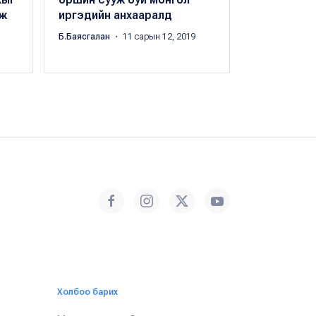
өж
иргэдийн анхааралд
авна
Б.Баясгалан
・ 11 сарын 12, 2019
Х.Оргил
・ 08 с
Холбоо барих