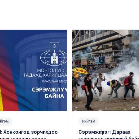
йгэм
Нийгэм
Я: Хонконгод зорчихдоо
Сэрэмжлүүлэг: Дараах
раах газраар сонор
газруудад зорчихгүй бай