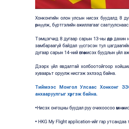
Хонконгийн олон улсын нисэх буудалд 8 дуга
өрнүүлж, бүртгэлийн ажиллагааг саатуулснаас
Тэмцэгчид 8 дугаар сарын 13-ны өдөр дахин
замбараагүй байдал үүсгэсэн тул цагдаагийн
дугаар сарын 14-ний өглөө нисэх буудлын үйл 
Дээрх үйл явдалтай холбоотойгоор хойшилс
хуваарьт оруулж нисгэж эхлээд байна.
Тиймээс Монгол Улсаас Хонконг ЗЗО
анхааруулгыг хүргэж байна.
•Нисэх онгоцны буудал руу очихоосоо өмнө ни
• HKG My Flight application-ийг гар утсанда