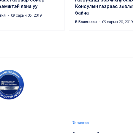
рэмжтэй явна уу
Консулын газраас зөвл
байна
ргил
・ 09 сарын 06, 2019
Б.Баясгалан
・ 09 сарын 20, 2019
Үйлчилгээ