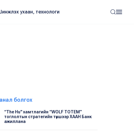
Шинжлэх ухаан, технологи
анал болгох
“The Hu" хамтлагийн “WOLF TOTEM”
тоглолтын стратегийн түншээр ХААН Банк
ажиллана