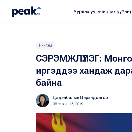
Уурлах уу, учирлах уу?
Бид
Нийгэм
СЭРЭМЖЛҮҮЛЭГ: Монго
иргэддээ хандаж дар
байна
Цэдэнбалын Цэрэндолгор
08 сарын 15, 2019