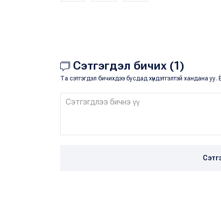
Сэтгэгдэл бичих (1)
Та сэтгэгдэл бичихдээ бусдад хүндэтгэлтэй хандана уу. Ё
Сэтг