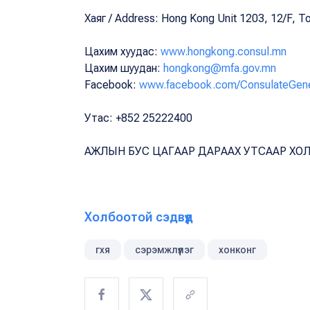
Хаяг / Address: Hong Kong Unit 1203, 12/F, 
Цахим хуудас:
www.hongkong.consul.mn
Цахим шуудан:
hongkong@mfa.gov.mn
Facebook:
www.facebook.com/ConsulateGene
Утас: +852 25222400
АЖЛЫН БУС ЦАГААР ДАРААХ УТСААР ХОЛ
Холбоотой сэдвүүд
гхя
сэрэмжлүүлэг
хонконг