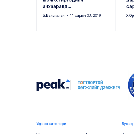
анхааралд...
сэ
Б.Баясгалан
・ 11 сарын 03, 2019
Х.О
Үндсэн категори
Бусад