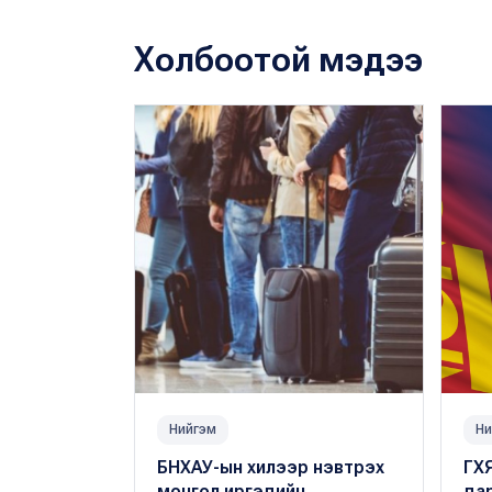
Холбоотой мэдээ
Нийгэм
Ни
БНХАУ-ын хилээр нэвтрэх
ГХ
монгол иргэдийн
да