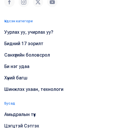
Үндсэн категори
Уурлах уу, учирлах уу?
Бидний 17 зорилт
Санхүүгийн боловсрол
Би нэг удаа
Хүний багш
Шинжлэх ухаан, технологи
Бусад
Амьдралын түүх
Цэгцтэй Сэтгэх