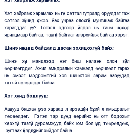
Хэт хайрлаж харамлах:
Хэт хайрлаж харамлах нь гүн сэтгэл гутралд оруулдаг гэж
сэтгэл зүйчид үзжээ. Яах учраа олохгүй мунгинаж байгаа
харагддаг уу? Тэгвэл эдгээр үйлдэл нь таны нөхөр
ярилцмаар байгаа, тавгүй байгааг илэрхийлж байгаа хэрэг.
Шинэ нөхцөлд байдалд дасан зохицохгүй байх:
Шинэ хүн мэндлээд нэг биш нэлээн олон зүйл
өөрчлөгддөг. Ажил амьдралын хэмнэлд өөрчлөлт гарах
нь эмзэг мэдрэмтгий хэв шинжтэй зарим аавуудад
хүчтэй нөлөөлдөг байна.
Хэт хүнд бодлууд:
Аавууд бяцхан үрээ хараад л ирээдүйн бүхий л амьдралыг
төсөөлдөг. Гэтэл тэр дунд өөрийнх нь огт бодохыг
хүсэхгүй таагүй дурсамжууд байх юм бол үүнд төөрөлдөж,
зугтаах үйлдлүүдийг хийдэг байна.