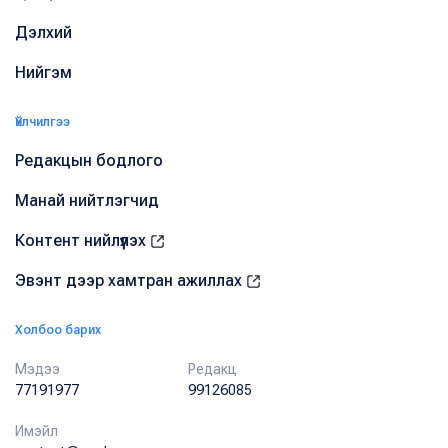
Дэлхий
Нийгэм
Үйлчилгээ
Редакцын бодлого
Манай нийтлэгчид
Контент нийлүүлэх
Эвэнт дээр хамтран ажиллах
Холбоо барих
Мэдээ
Редакц
77191977
99126085
Имэйл