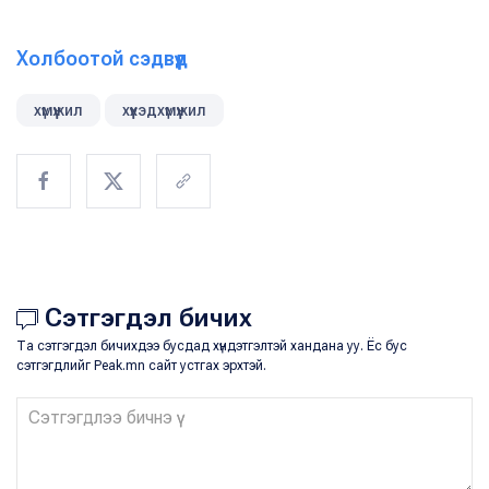
Холбоотой сэдвүүд
хүмүүжил
хүүхэдхүмүүжил
Сэтгэгдэл бичих
Та сэтгэгдэл бичихдээ бусдад хүндэтгэлтэй хандана уу. Ёс бус
сэтгэгдлийг Peak.mn сайт устгах эрхтэй.