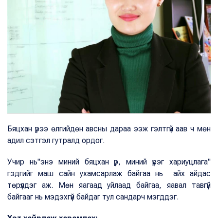
Бяцхан үрээ өлгийдөн авсны дараа ээж гэлтгүй аав ч мөн
адил сэтгэл гутралд ордог.
Учир нь"энэ миний бяцхан үр, миний үүрэг хариуцлага"
гэдгийг маш сайн ухамсарлаж байгаа нь айх айдас
төрүүлдэг аж. Мөн яагаад уйлаад байгаа, яавал тавгүй
байгааг нь мэдэхгүй байдаг тул сандарч мэгддэг.