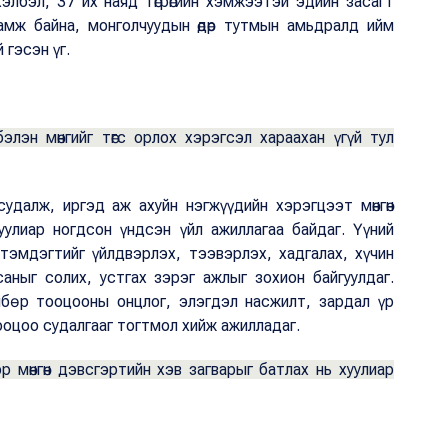
р хэлбэл, 37 их наяд төгрөгийн хэмжээтэй эдийн засагт
аамж байна, монголчуудын өдөр тутмын амьдралд ийм
 гэсэн үг.
элэн мөнгийг төгс орлох хэрэгсэл хараахан үгүй тул
судалж, иргэд аж ахуйн нэгжүүдийн хэрэгцээт мөнгөн
уулиар ногдсон үндсэн үйл ажиллагаа байдаг. Үүний
 тэмдэгтийг үйлдвэрлэх, тээвэрлэх, хадгалах, хүчин
саныг солих, устгах зэрэг ажлыг зохион байгуулдаг.
ѳлбѳр тооцооны онцлог, элэгдэл насжилт, зардал үр
ооцоо судалгааг тогтмол хийж ажилладаг.
 мөнгөн дэвсгэртийн хэв загварыг батлах нь хуулиар