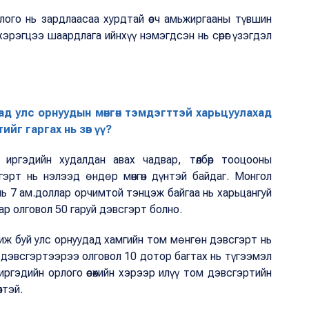
рлого нь зардлаасаа хурдтай өсч амьжиргааны түвшин
эрэгцээ шаардлага ийнхүү нэмэгдсэн нь сөрөг үзэгдэл
ад улс орнуудын мөнгөн тэмдэгттэй харьцуулахад
йг гаргах нь зөв үү?
иргэдийн худалдан авах чадвар, төлбөр тооцооны
эрт нь нэлээд ѳндѳр мөнгөн дүнтэй байдаг. Монгол
ь 7 ам.доллар орчимтой тэнцэж байгаа нь харьцангуй
аар олговол 50 гаруй дэвсгэрт болно.
иж буй улс орнуудад хамгийн том мѳнгѳн дэвсгэрт нь
 дэвсгэртээрээ олговол 10 дотор багтах нь түгээмэл
ргэдийн орлого өсөхийн хэрээр илүү том дэвсгэртийн
лтэй.