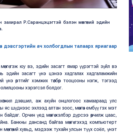
н захирал Р.Саранцэцэгтэй бэлэн мөнгөний эдийн
а.
нгөн дэвсгэртийн ач холбогдлын талаарх яриагаар
 мөнгө гэж юу вэ, эдийн засагт ямар үүрэгтэй зүйл вэ
 нь эдийн засагт үнэ цэнээ хадгалах хадгаламжийн
ий үнэ өртгийг хэмжих төлбөр тооцооны нэгж, тэгээд
х солилцооны хэрэгсэл болдог.
 хөгжил дэвшил, аж ахуйн онцлогоос хамаараад улс
ы яс шүднээс эхлээд алтан зоос, мөнгөн ембүү гэх мэт
сэн байдаг. Орчин үед мөнгө хэлбэр дүрсээ өөрчилж цаас,
на. Банкны дансанд байгаа мөнгө гэхэд компьютерт
 мөнгөний хувьд, мэдээж тухайн улсын түүх соёл, үнэт