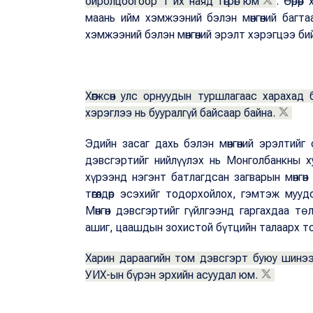
ойролцоогоор 1 их наяд төгрөг юм
. Өөрөө
маань ийм хэмжээний бэлэн мөнгөний багт
хэмжээний бэлэн мөнгөний эрэлт хэрэгцээ бий
Хөгжсөн улс орнуудын туршлагаас харахад б
хэрэглээ нь бууралгүй байсаар байна.
Эдийн засаг дахь бэлэн мөнгөний эрэлтийг 
дэвсгэртийг нийлүүлэх нь Монголбанкны х
хүрээнд нэгэнт батлагдсан загварын мөнгөн
төгөлдөр эсэхийг тодорхойлох, гэмтэж мууд
Мөнгөн дэвсгэртийг гүйлгээнд гаргахдаа т
ашиг, цаашдын зохистой бүтцийн талаарх т
Харин дараагийн том дэвсгэрт буюу шинээр
УИХ-ын бүрэн эрхийн асуудал юм.