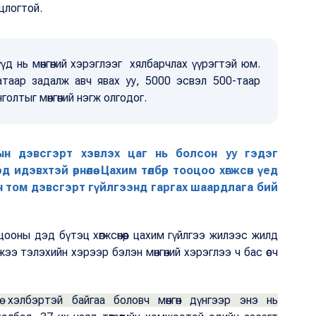
цлогтой.
үд нь мөнгөний хэрэглээг хялбарчлах үүрэгтэй юм.
гатаар задалж авч явах уу, 5000 эсвэл 500-таар
голтыг мөнгөний нэгж олгодог.
тын дэвсгэрт хэвлэх цаг нь болсон уу гэдэг
дэвхтэй өрнөлөө. Цахим төлбөр тооцоо хөгжсөн үед
йн том дэвсгэрт гүйлгээнд гаргах шаардлага бий
цооны дэд бүтэц хөгжсөнөөр цахим гүйлгээ жилээс жилд
э тэлэхийн хэрээр бэлэн мөнгөний хэрэглээ ч бас өсч
гө хэлбэртэй байгаа боловч мөнгөн дүнгээр энэ нь