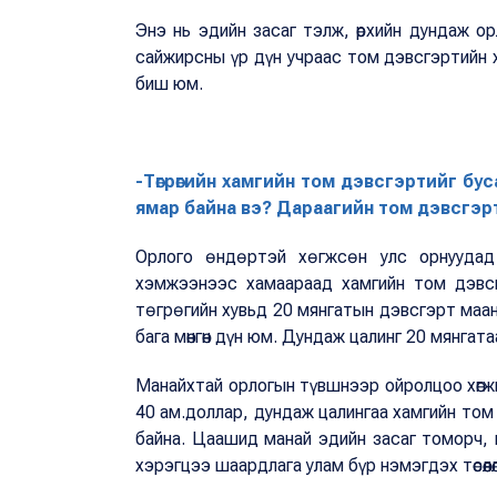
Энэ нь эдийн засаг тэлж, өрхийн дундаж о
сайжирсны үр дүн учраас том дэвсгэртийн х
биш юм.
-Төгрөгийн хамгийн том дэвсгэртийг бус
ямар байна вэ? Дараагийн том дэвсгэрти
Орлого ѳндѳртэй хѳгжсѳн улс орнуудад 
хэмжээнээс хамаараад хамгийн том дэвсг
тѳгрѳгийн хувьд 20 мянгатын дэвсгэрт маан
бага мөнгөн дүн юм. Дундаж цалинг 20 мянгат
Манайхтай орлогын түвшнээр ойролцоо хөгж
40 ам.доллар, дундаж цалингаа хамгийн том
байна. Цаашид манай эдийн засаг томорч, и
хэрэгцээ шаардлага улам бүр нэмэгдэх төсөөлө