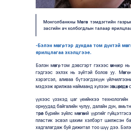
Монголбанкны Мөнгөн тэмдэгтийн газры
засгийн ач холбогдлын талаар ярилцла
-Бэлэн мөнгө, тэр дундаа том дүнтэй мө
ярилцлагаа эхэлцгээе.
Бэлэн мөнгө, том дэвсгэрт гэхээс өмнө ер нь
гэдгээс эхлэх нь зүйтэй болов уу. Мөнгө
хэрэгсэл, аливаа бүтээгдэхүүн үйлчилгээн
мэдээж арилжаа наймаанд хүлээн зөвшөөрөгдө
үүхээс үзэхэд цаг үеийнхээ технологийн
орнуудад байгалийн чулуу, далайн дун, амьтн
төрөл бүрийн зүйлс мөнгөний үүргийг гүйцэтгэ
пластик эсвэл цахим хэлбэрт шилжсэн бай
хадгалагдаж буй дижитал тоо шүү дээ. Бэлэн