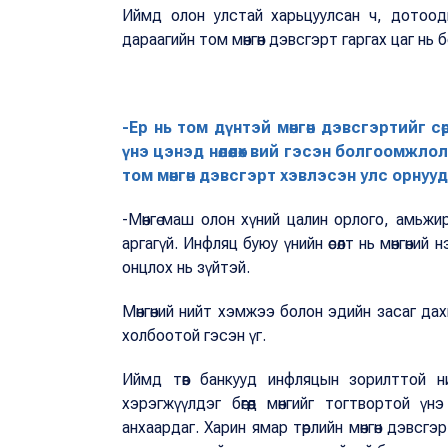
Иймд олон улстай харьцуулсан ч, дотоо
дараагийн том мөнгөн дэвсгэрт гаргах цаг нь 
-Ер нь том дүнтэй мөнгөн дэвсгэртийг сөр
үнэ цэнэд нөлөөлөх вий гэсэн болгоомжл
том мөнгөн дэвсгэрт хэвлэсэн улс орнуу
-Мөнгө маш олон хүний цалин орлого, амьжи
аргагүй. Инфляц буюу үнийн өсөлт нь мөнгөний
онцлох нь зүйтэй.
Мөнгөний нийт хэмжээ болон эдийн засаг да
холбоотой гэсэн үг.
Иймд төв банкууд инфляцын зорилттой ни
хэрэгжүүлдэг бөгөөд мөнгийг тогтвортой 
анхаардаг. Харин ямар төрлийн мөнгөн дэвсг