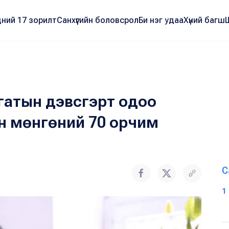
ний 17 зорилт
Санхүүгийн боловсрол
Би нэг удаа
Хүний багш
гатын дэвсгэрт одоо
эн мөнгөний 70 орчим
С
1