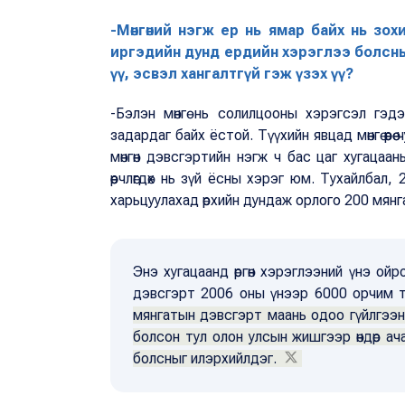
-Мөнгөний нэгж ер нь ямар байх нь зо
иргэдийн дунд ердийн хэрэглээ болсныг
үү, эсвэл хангалтгүй гэж үзэх үү?
-Бэлэн мөнгө нь солилцооны хэрэгсэл гэд
задардаг байх ёстой. Түүхийн явцад мөнгө өөрөө
мөнгөн дэвсгэртийн нэгж ч бас цаг хугаца
өөрчлөгдөх нь зүй ёсны хэрэг юм. Тухайлбал,
харьцуулахад өрхийн дундаж орлого 200 мянга
Энэ хугацаанд өргөн хэрэглээний үнэ ойр
дэвсгэрт 2006 оны үнээр 6000 орчим тө
мянгатын дэвсгэрт маань одоо гүйлгээнд
болсон тул олон улсын жишгээр өндөр ач
болсныг илэрхийлдэг.