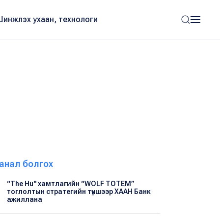
Шинжлэх ухаан, технологи
анал болгох
“The Hu" хамтлагийн “WOLF TOTEM”
тоглолтын стратегийн түншээр ХААН Банк
ажиллана