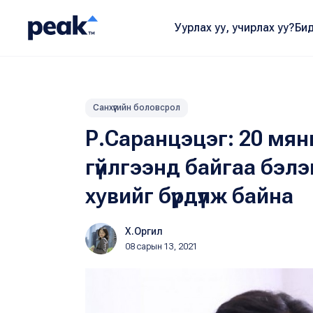
Уурлах уу, учирлах уу?
Бид
Санхүүгийн боловсрол
Р.Саранцэцэг: 20 мян
гүйлгээнд байгаа бэл
хувийг бүрдүүлж байна
Х.Оргил
08 сарын 13, 2021