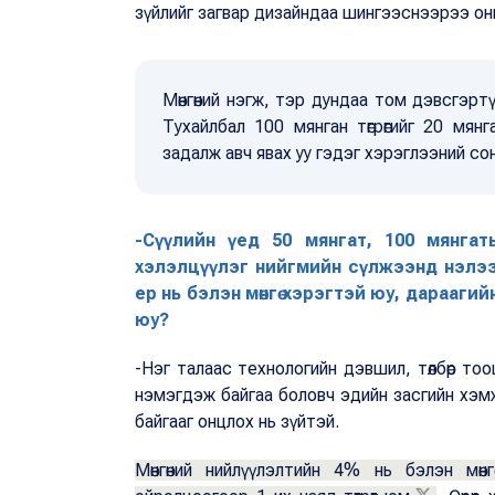
зүйлийг загвар дизайндаа шингээснээрээ он
Мөнгөний нэгж, тэр дундаа том дэвсгэртү
Тухайлбал 100 мянган төгрөгийг 20 мян
задалж авч явах уу гэдэг хэрэглээний сон
-Сүүлийн үед 50 мянгат, 100 мянга
хэлэлцүүлэг нийгмийн сүлжээнд нэлээд и
ер нь бэлэн мөнгө хэрэгтэй юу, дарааги
юу?
-Нэг талаас технологийн дэвшил, төлбөр тоо
нэмэгдэж байгаа боловч эдийн засгийн хэмжэ
байгааг онцлох нь зүйтэй.
Мөнгөний нийлүүлэлтийн 4% нь бэлэн мөн