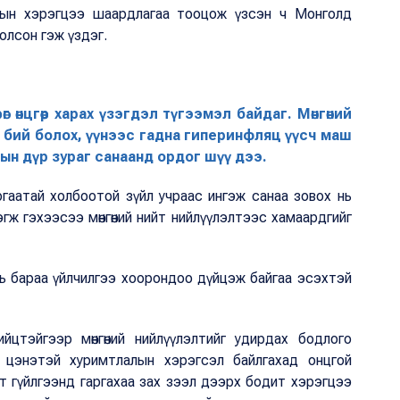
дын хэрэгцээ шаардлагаа тооцож үзсэн ч Монголд
болсон гэж үздэг.
өг өнцгөөр харах үзэгдэл түгээмэл байдаг. Мөнгөний
ол бий болох, үүнээс гадна гиперинфляц үүсч маш
дын дүр зураг санаанд ордог шүү дээ.
ргаатай холбоотой зүйл учраас ингэж санаа зовох нь
 нэгж гэхээсээ мөнгөний нийт нийлүүлэлтээс хамаардгийг
хь бараа үйлчилгээ хоорондоо дүйцэж байгаа эсэхтэй
йцтэйгээр мөнгөний нийлүүлэлтийг удирдах бодлого
үнэ цэнэтэй хуримтлалын хэрэгсэл байлгахад онцгой
эрт гүйлгээнд гаргахаа зах зээл дээрх бодит хэрэгцээ