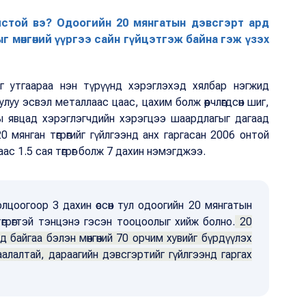
хистой вэ? Одоогийн 20 мянгатын дэвсгэрт ард
 мөнгөний үүргээ сайн гүйцэтгэж байна гэж үзэх
эг утгаараа нэн түрүүнд хэрэглэхэд хялбар нэгжид
 чулуу эсвэл металлаас цаас, цахим болж өөрчлөгдсөн шиг,
аны явцад хэрэглэгчдийн хэрэгцээ шаардлагыг дагаад
 20 мянган төгрөгийг гүйлгээнд анх гаргасан 2006 онтой
ас 1.5 сая төгрөг болж 7 дахин нэмэгджээ.
олцоогоор 3 дахин өссөн тул одоогийн 20 мянгатын
грөгтэй тэнцэнэ гэсэн тооцоолыг хийж болно.
20
 байгаа бэлэн мөнгөний 70 орчим хувийг бүрдүүлэх
аалалтай, дараагийн дэвсгэртийг гүйлгээнд гаргах