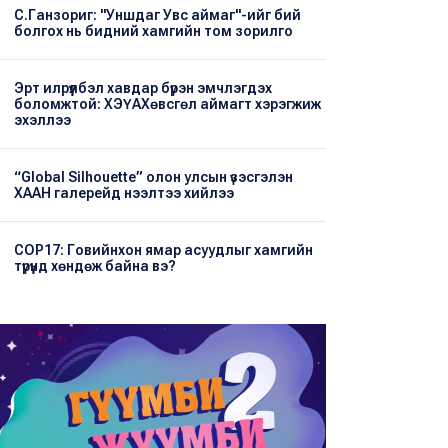
С.Ганзориг: "Уншдаг Увс аймаг"-ийг бий
болгох нь бидний хамгийн том зорилго
Эрт илрүүлбэл хавдар бүрэн эмчлэгдэх
боломжтой: ХЭҮА​Хөвсгөл аймагт хэрэгжиж
эхэллээ
“Global Silhouette” олон улсын үзэсгэлэн
ХААН галерейд нээлтээ хийлээ
COP17: Говийнхон ямар асуудлыг хамгийн
түрүүнд хөндөж байна вэ?