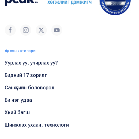
Үндсэн категори
Уурлах уу, учирлах уу?
Бидний 17 зорилт
Санхүүгийн боловсрол
Би нэг удаа
Хүний багш
Шинжлэх ухаан, технологи