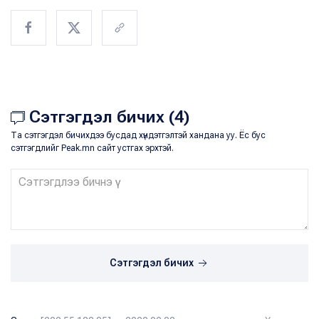
Сэтгэгдэл бичих (4)
Та сэтгэгдэл бичихдээ бусдад хүндэтгэлтэй хандана уу. Ёс бус
сэтгэгдлийг Peak.mn сайт устгах эрхтэй.
Сэтгэгдэл бичих