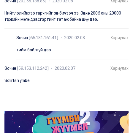
Зочин
[202.55.188.85] ・ 2020.02.08
Хариулах
Нийтлэлийнхээ гарчгийг зөв бичээч ээ. Зөвхөн 2006 оны 20000
төгрөгийн мөнгөн дэвсгэртийг татаж байна шүү дээ.
Зочин
[66.181.161.41] ・ 2020.02.08
Хариулах
тийм байлгүй дээ
Зочин
[59.153.112.242] ・ 2020.02.07
Хариулах
Solirtsn ymbe