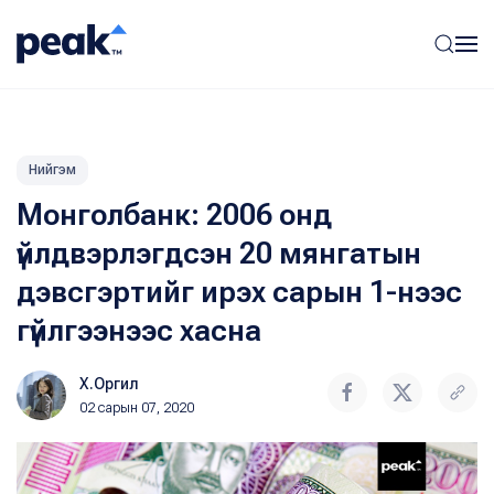
Нийгэм
Монголбанк: 2006 онд
үйлдвэрлэгдсэн 20 мянгатын
дэвсгэртийг ирэх сарын 1-нээс
гүйлгээнээс хасна
Х.Оргил
02 сарын 07, 2020