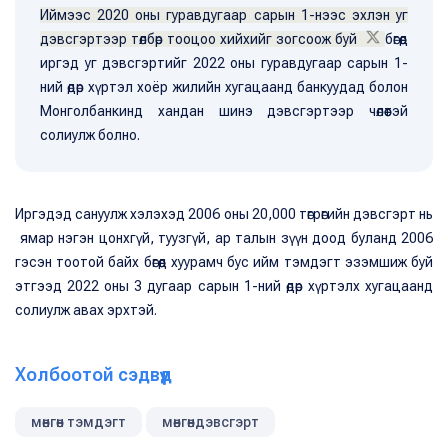
Иймээс 2020 оны гуравдугаар сарын 1-нээс эхлэн уг
дэвсгэртээр төлбөр тооцоо хийхийг зогсоож буй
бөгөөд
иргэд уг дэвсгэртийг 2022 оны гуравдугаар сарын 1-
ний өдөр хүртэл хоёр жилийн хугацаанд банкуудад болон
Монголбанкинд хандан шинэ дэвсгэртээр чөлөөтэй
солиулж болно.
Иргэдэд сануулж хэлэхэд 2006 оны 20,000 төгрөгийн дэвсгэрт нь
ямар нэгэн цонхгүй, туузгүй, ар талын зүүн доод буланд 2006
гэсэн тоотой байх бөгөөд хуурамч бус ийм тэмдэгт эзэмшиж буй
этгээд 2022 оны 3 дугаар сарын 1-ний өдөр хүртэлх хугацаанд
солиулж авах эрхтэй.
Холбоотой сэдвүүд
мөнгөн тэмдэгт
мөнгөндэвсгэрт