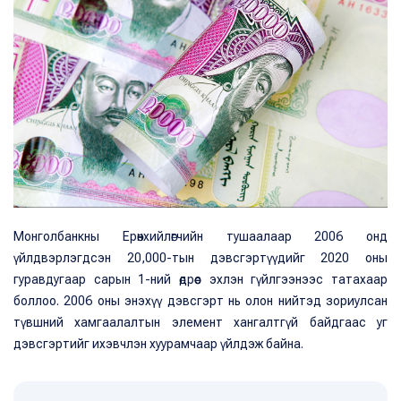
Монголбанкны Ерөнхийлөгчийн тушаалаар 2006 онд
үйлдвэрлэгдсэн 20,000-тын дэвсгэртүүдийг 2020 оны
гуравдугаар сарын 1-ний өдрөөс эхлэн гүйлгээнээс татахаар
боллоо. 2006 оны энэхүү дэвсгэрт нь олон нийтэд зориулсан
түвшний хамгаалалтын элемент хангалтгүй байдгаас уг
дэвсгэртийг ихэвчлэн хуурамчаар үйлдэж байна.