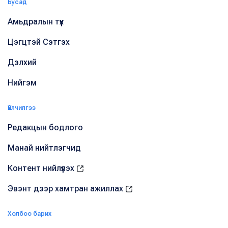
Бусад
Амьдралын түүх
Цэгцтэй Сэтгэх
Дэлхий
Нийгэм
Үйлчилгээ
Редакцын бодлого
Манай нийтлэгчид
Контент нийлүүлэх
Эвэнт дээр хамтран ажиллах
Холбоо барих