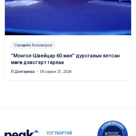
Санхүүгийн боловсрол
“Монгол-Швейцар 60 жил” дурсгалын ялтсан
мөнгөн дэвсгэрт гарлаа
Л.Дэлгэрмаа
・ 05 сарын 21, 2024