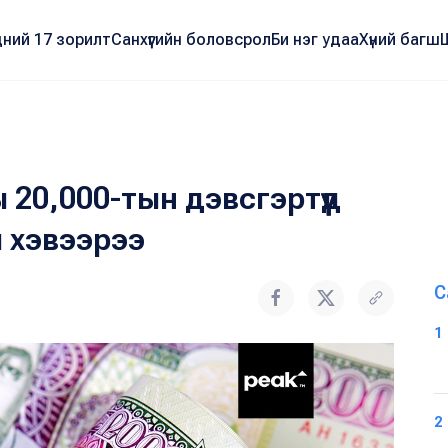
ний 17 зорилт
Санхүүгийн боловсрол
Би нэг удаа
Хүний багш
20,000-тын дэвсгэртүүд
й хэвээрээ
С
1
2