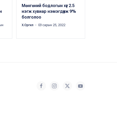
Мөнгөний бодлогын хүүг 2.5
Б.Одонтунг
н
нэгж хувиар нэмэгдүүлж 9%
хэрэгцээгэ
болголоо
санхүүгийн
суурь
ын
Х.Оргил
・ 03 сарын 25, 2022
Peak.mn
・ 03 