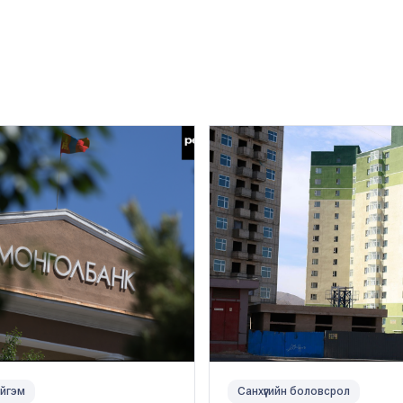
йгэм
Санхүүгийн боловсрол