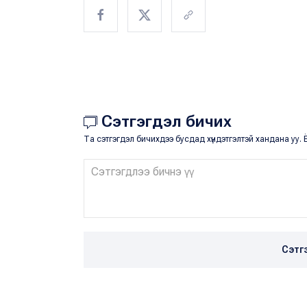
Сэтгэгдэл бичих
Та сэтгэгдэл бичихдээ бусдад хүндэтгэлтэй хандана уу. Ё
Сэтг