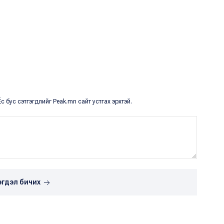
с бус сэтгэгдлийг Peak.mn сайт устгах эрхтэй.
эгдэл бичих