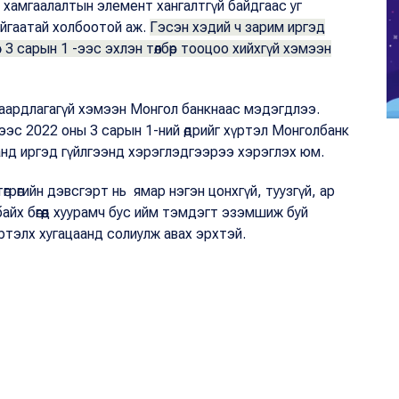
 хамгаалалтын элемент хангалтгүй байдгаас уг
айгаатай холбоотой аж.
Гэсэн хэдий ч зарим иргэд
өр 3 сарын 1 -ээс эхлэн төлбөр тооцоо хийхгүй хэмээн
шаардлагагүй хэмээн Монгол банкнаас мэдэгдлээ.
ээс 2022 оны 3 сарын 1-ний өдрийг хүртэл Монголбанк
анд иргэд гүйлгээнд хэрэглэдгээрээ хэрэглэх юм.
рөгийн дэвсгэрт нь ямар нэгэн цонхгүй, туузгүй, ар
айх бөгөөд хуурамч бус ийм тэмдэгт эзэмшиж буй
үртэлх хугацаанд солиулж авах эрхтэй.