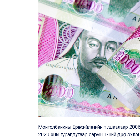
Монголбанкны Ерөнхийлөгчийн тушаалаар 200
2020 оны гуравдугаар сарын 1-ний өдрөөс эхл