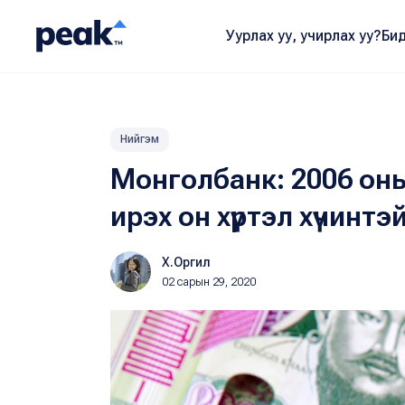
Уурлах уу, учирлах уу?
Бид
Нийгэм
Монголбанк: 2006 оны 
ирэх он хүртэл хүчинтэ
Х.Оргил
02 сарын 29, 2020