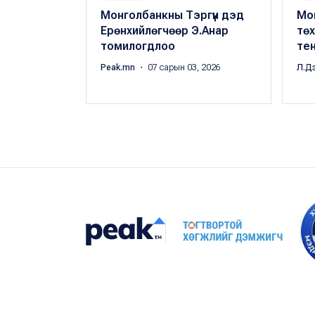
Монголбанкны Тэргүүн дэд
Мо
Ерөнхийлөгчөөр Э.Анар
тө
томилогдлоо
те
Peak.mn
・ 07 сарын 03, 2026
Л.Д