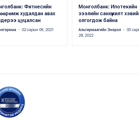
нголбанк: Фитнесийн
Монголбанк: Ипотекийн
хөөрөмж худалдан авах
зээлийн санхүүжилт хэвий
ндерээ цуцалсан
олгогдож байна
элгэрмаа
・ 02 сарын 09, 2021
Альгирмаагийн Энэрэл
・ 03 сар
28, 2022