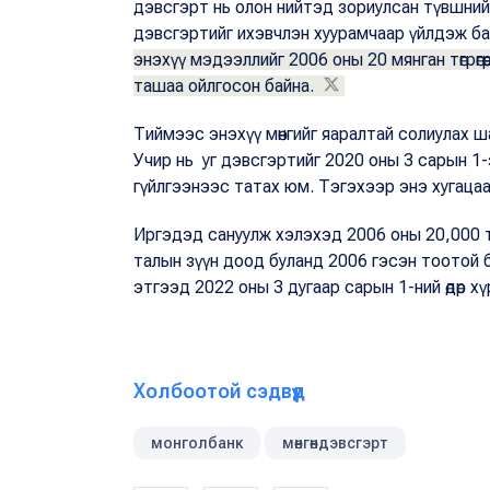
дэвсгэрт нь олон нийтэд зориулсан түвшний
дэвсгэртийг ихэвчлэн хуурамчаар үйлдэж б
энэхүү мэдээллийг 2006 оны 20 мянган төгрөгө
ташаа ойлгосон байна.
Тиймээс энэхүү мөнгийг яаралтай солиулах 
Учир нь уг дэвсгэртийг 2020 оны 3 сарын 1-
гүйлгээнээс татах юм. Тэгэхээр энэ хугаца
Иргэдэд сануулж хэлэхэд 2006 оны 20,000 төг
талын зүүн доод буланд 2006 гэсэн тоотой б
этгээд 2022 оны 3 дугаар сарын 1-ний өдөр х
Холбоотой сэдвүүд
монголбанк
мөнгөндэвсгэрт