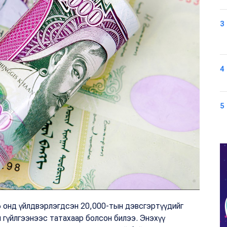
3
4
5
6 онд үйлдвэрлэгдсэн 20,000-тын дэвсгэртүүдийг
эн гүйлгээнээс татахаар болсон билээ. Энэхүү