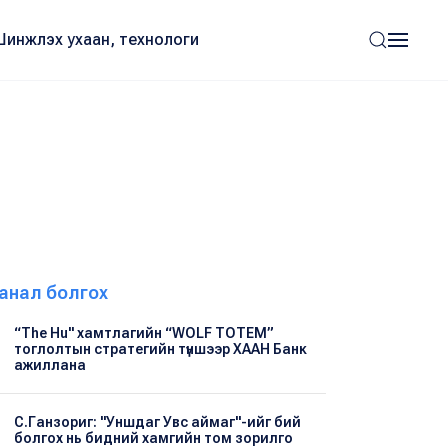
Шинжлэх ухаан, технологи
анал болгох
“The Hu" хамтлагийн “WOLF TOTEM”
тоглолтын стратегийн түншээр ХААН Банк
ажиллана
С.Ганзориг: "Уншдаг Увс аймаг"-ийг бий
болгох нь бидний хамгийн том зорилго