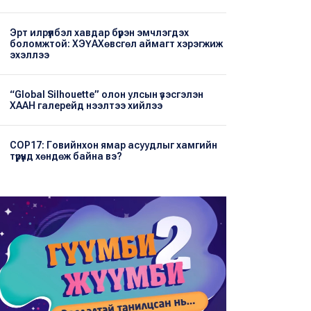
Эрт илрүүлбэл хавдар бүрэн эмчлэгдэх
боломжтой: ХЭҮА​Хөвсгөл аймагт хэрэгжиж
эхэллээ
“Global Silhouette” олон улсын үзэсгэлэн
ХААН галерейд нээлтээ хийлээ
COP17: Говийнхон ямар асуудлыг хамгийн
түрүүнд хөндөж байна вэ?