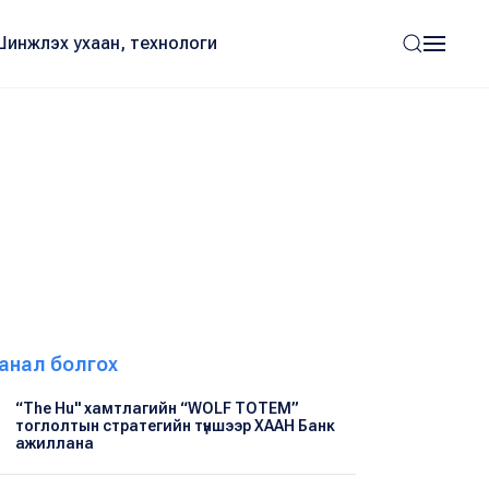
Шинжлэх ухаан, технологи
анал болгох
“The Hu" хамтлагийн “WOLF TOTEM”
тоглолтын стратегийн түншээр ХААН Банк
ажиллана