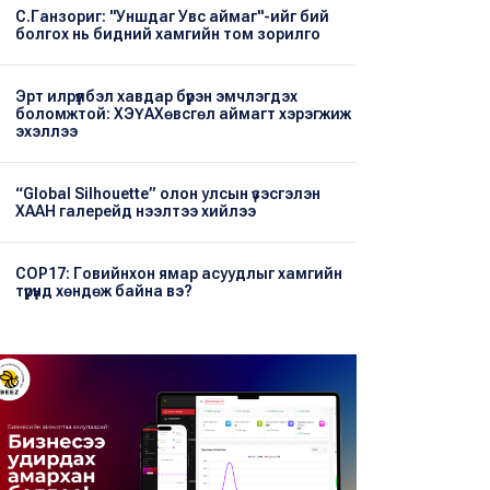
С.Ганзориг: "Уншдаг Увс аймаг"-ийг бий
болгох нь бидний хамгийн том зорилго
Эрт илрүүлбэл хавдар бүрэн эмчлэгдэх
боломжтой: ХЭҮА​Хөвсгөл аймагт хэрэгжиж
эхэллээ
“Global Silhouette” олон улсын үзэсгэлэн
ХААН галерейд нээлтээ хийлээ
COP17: Говийнхон ямар асуудлыг хамгийн
түрүүнд хөндөж байна вэ?