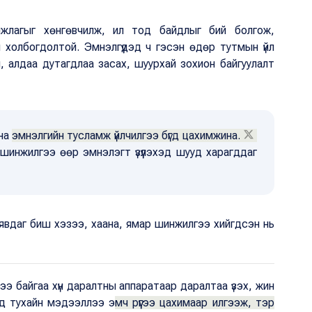
лагыг хөнгөвчилж, ил тод байдлыг бий болгож,
ч холбогдолтой. Эмнэлгүүдэд ч гэсэн өдөр тутмын үйл
гч, алдаа дутагдлаа засах, шуурхай зохион байгуулалт
дна
эмнэлгийн тусламж үйлчилгээ бүгд цахимжина.
 шинжилгээ өөр эмнэлэгт үзүүлэхэд шууд харагддаг
 явдаг биш хэзээ, хаана, ямар шинжилгээ хийгдсэн нь
ээ байгаа хүн даралтны аппаратаар даралтаа үзэх, жин
эд тухайн мэдээллээ э
мч рүүгээ цахимаар илгээж, тэр