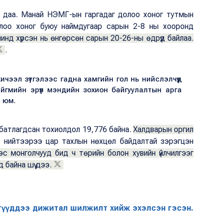
а даа. Манай НЭМГ-ын гаргадаг долоо хоног тутмын
лоо хоног буюу наймдугаар сарын 2-8 ны хооронд
инд хүрсэн нь өнгөрсөн сарын 20-26-ны өдрүүд байлаа.
.
чээл зүтгэлээс гадна хамгийн гол нь нийслэлчүүд
йгмийн эрүүл мэндийн зохион байгуулалтын арга
н юм.
батлагдсан тохиолдол 19,776 байна.
Халдварын оргил
й нийтээрээ цар тахлын нөхцөл байдалтай зэрэгцэн
с монголчууд бид ч төрийн болон хувийн үйлчилгээг
байна шүү дээ.
лгүүддээ дижитал шилжилт хийж эхэлсэн гэсэн.