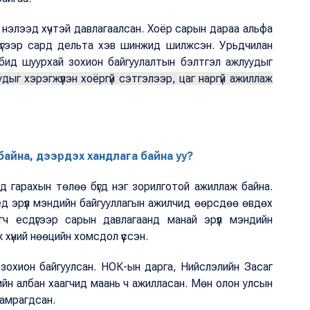
нэлээд хүчтэй давлагаалсан. Хоёр сарын дараа альфа
сдүгээр сард дельта хэв шинжид шилжсэн. Урьдчилан
 бид шуурхай зохион байгуулалтын бэлтгэл ажлуудыг
удыг хэрэгжүүлэн хоёргүй сэтгэлээр, цаг наргүй ажиллаж
байна, дээрдэх хандлага байна уу?
д гарахын төлөө бүгд нэг зорилготой ажиллаж байна.
үед эрүүл мэндийн байгууллагын ажилчид өөрсдөө өвдөх
гч есдүгээр сарын давлагаанд манай эрүүл мэндийн
 хүний нөөцийн хомсдол үүссэн.
 зохион байгуулсан. НОК-ын дарга, Нийслэлийн Засаг
йн албан хаагчид маань ч ажилласан. Мөн олон улсын
хамрагдсан.