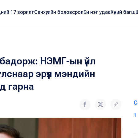
ний 17 зорилт
Санхүүгийн боловсрол
Би нэг удаа
Хүний багш
бадорж: НЭМГ-ын үйл
снаар эрүүл мэндийн
д гарна
С
1