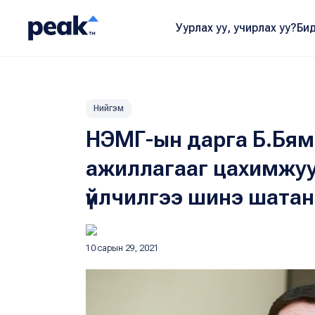
Уурлах уу, учирлах уу?
Бид
Нийгэм
НЭМГ-ын дарга Б.Бям
ажиллагааг цахимжуул
үйлчилгээ шинэ шатан
10 сарын 29, 2021