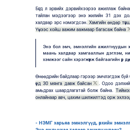
Бүгд л эрвийх дэрвийхээрээ ажиллаж байн
тайлан мэдээгээр энэ жилийн 31 дэх до
халдвар эрс нэмэгдсэн.
Хамгийн өндөр түвш
Үүнээс хойш аажим аажмаар багасаж байна
Энэ бол эмч, эмнэлгийн ажилтнуудын хи
маань халдвар хамгааллын дэглэм, ни
хэмжээг сайн хэрэгжүүлж байгаагийн үр дү
Өнөөдрийн байдлаар гэрээр эмчлэгдэж буй 
үед 30 мянга давж байсан
. Одоо дэлхи
амьдрах шаардлагатай болж байна.
Тиймээ
онлайнаар авч, цахим шилжилтэд орж эхлээд 
- НЭМГ харьяа эмнэлгүүд, өрхийн эмнэ
Энэ ажлынхаа талаар танилцуулаач?