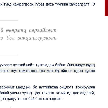
эн тунд хамрагдсан, гурав дахь тунгийн хамрагдалт 19
й өвөрмөц сэргийлэлт
нэ бол вакцинжуулалт
 учраас дэлхий нийт тулгамдаж байна.
Энэ вирус юунд
члэх, юуг гэмтээдэг гэх мэт бүх зүйл нь одоо хүртэл
зарчмыг мөрдөн, бүс нутгийнхаа онцлогт тохируулан
анай улсын хувьд цар тахлын эхний үед цаг алдалгүй,
дэн давуу талыг бий болгож чадсан.