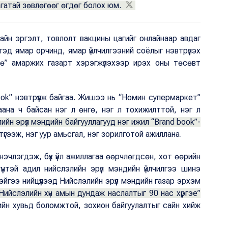
гатай зөвлөгөөг өгдөг болох юм.
ярайн эргэлт, товлолт вакцины цагийг онлайнаар авдаг
эд ямар орчинд, ямар үйлчилгээний соёлыг нэвтрүүлэх
өө” амаржих газарт хэрэгжүүлэхээр ирэх оны төсөвт
book” нэвтрүүлж байгаа. Жишээ нь “Номин супермаркет”
ана ч байсан нэг л өнгө, нэг л тохижилттой, нэг л
элийн эрүүл мэндийн байгууллагууд нэг ижил “Brand book”-
түгээж, нэг уур амьсгал, нэг зорилготой ажиллана.
нэчлэгдэж, бүх үйл ажиллагаа өөрчлөгдсөн, хот өөрийн
үнтэй адил нийслэлийн эрүүл мэндийн үйлчилгээ шинэ
йгээ нийцүүлээд Нийслэлийн эрүүл мэндийн газар эрхэм
Нийслэлийн хүн амын дундаж наслалтыг 90 нас хүргэе”
йн хувьд боломжтой, зохион байгуулалтыг сайн хийж