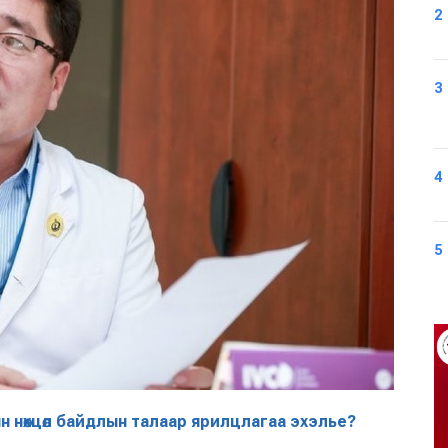
2
3
4
5
 нөхцөл байдлын талаар ярилцлагаа эхэлье?