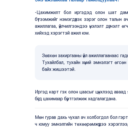
-Цахимжилт бол иргэдэд олон шат дамж
бүтээмжийг нэмэгдүүлэх зэрэг олон талын а
ажиллагаа, үйлчилгээндээ үнэлэлт дүгнэлт ө
хийхэд хэрэгтэй ажил юм.
Зөвхөн захиргааны үйл ажиллагаанаас га
Тухайлбал, тухайн хүний эмнэлэгт өгсөн
байх жишээтэй.
Иргэд карт гэх олон цаасыг цүнхлээд аваад
бүгд цахимаар бүртгэлжиж хадгалагдана.
Мөн гурав дахь чухал ач холбогдол бол гэрт
ч юмуу эмнэлгийн төхөөрөмжүүдээ хэрэглэ