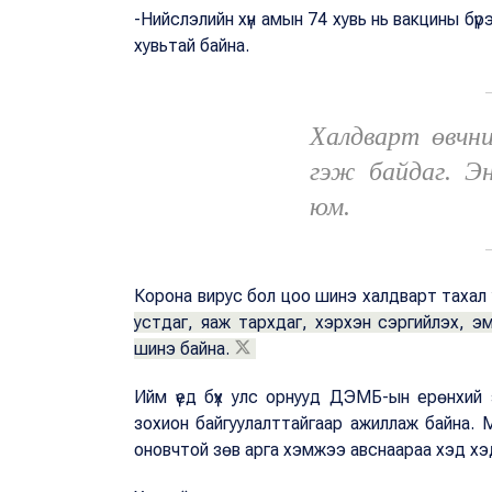
-Нийслэлийн хүн амын 74 хувь нь вакцины бүр
хувьтай байна.
Халдварт өвчни
гэж байдаг. Э
юм.
Корона вирус бол цоо шинэ халдварт тахал
устдаг, яаж тархдаг, хэрхэн сэргийлэх, эм
шинэ байна.
Ийм үед бүх улс орнууд ДЭМБ-ын ерөнхий 
зохион байгуулалттайгаар ажиллаж байна. М
оновчтой зөв арга хэмжээ авснаараа хэд хэ