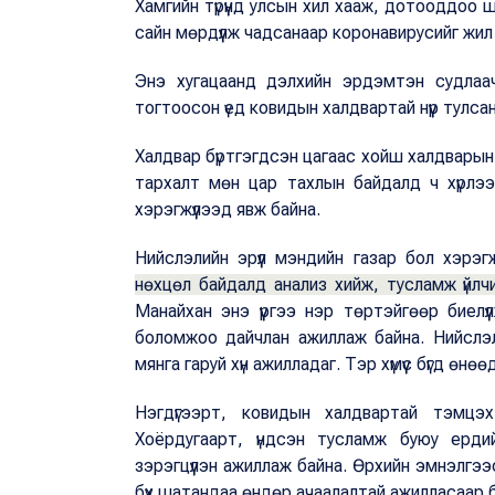
Хамгийн түрүүнд улсын хил хааж, дотооддоо
сайн мөрдүүлж чадсанаар коронавирусийг жил
Энэ хугацаанд дэлхийн эрдэмтэн судлаач
тогтоосон үед ковидын халдвартай нүүр тулсан
Халдвар бүртгэгдсэн цагаас хойш халдварын
тархалт мөн цар тахлын байдалд ч хүрлээ
хэрэгжүүлээд явж байна.
Нийслэлийн эрүүл мэндийн газар бол хэрэгжү
нөхцөл байдалд анализ хийж, тусламж үйлчил
Манайхан энэ үүргээ нэр төртэйгөөр биелүү
боломжоо дайчлан ажиллаж байна. Нийслэли
мянга гаруй хүн ажилладаг. Тэр хүмүүс бүгд өнө
Нэгдүгээрт, ковидын халдвартай тэмцэх,
Хоёрдугаарт, үндсэн тусламж буюу ердийн
зэрэгцүүлэн ажиллаж байна. Өрхийн эмнэлгээс 
бүх шатандаа өндөр ачаалалтай ажилласаар 