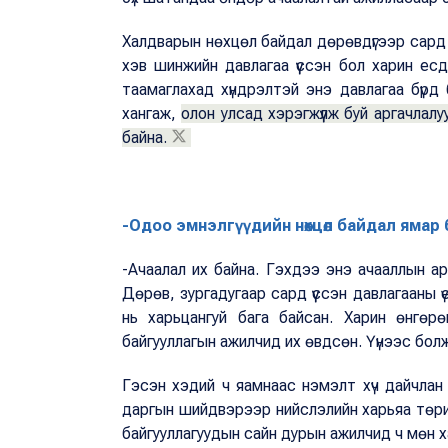
Халдварын нөхцөл байдал дөрөвдүгээр сард 
хэв шинжийн давлагаа үүссэн бол харин е
таамаглахад хүндрэлтэй энэ давлагаа бүрд
хангаж,
олон улсад хэрэгжүүлж буй аргачлалу
байна.
-Одоо эмнэлгүүдийн нөхцөл байдал ямар 
-Ачаалал их байна. Гэхдээ энэ ачааллын ар
Дөрөв, зургадугаар сард үүссэн давлагааны 
нь харьцангуй бага байсан. Харин өнгөрө
байгууллагын ажилчид их өвдсөн. Үүнээс болж
Гэсэн хэдий ч яамнаас нэмэлт хүч дайчлан
даргын шийдвэрээр нийслэлийн харьяа төри
байгууллагуудын сайн дурын ажилчид ч мөн 