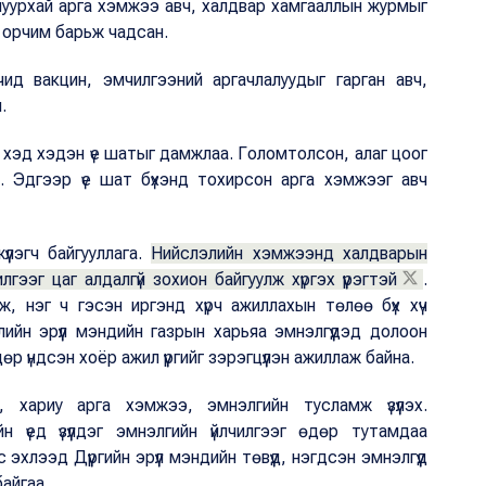
 шуурхай арга хэмжээ авч, халдвар хамгааллын журмыг
 орчим барьж чадсан.
ид вакцин, эмчилгээний аргачлалуудыг гарган авч,
.
 хэд хэдэн үе шатыг дамжлаа. Голомтолсон, алаг цоог
. Эдгээр үе шат бүхэнд тохирсон арга хэмжээг авч
үлэгч байгууллага.
Нийслэлийн хэмжээнд халдварын
гээг цаг алдалгүй зохион байгуулж хүргэх үүрэгтэй
.
лж, нэг ч гэсэн иргэнд хүрч ажиллахын төлөө бүх хүч
йн эрүүл мэндийн газрын харьяа эмнэлгүүдэд долоон
өдөр үндсэн хоёр ажил үүргийг зэрэгцүүлэн ажиллаж байна.
 хариу арга хэмжээ, эмнэлгийн тусламж үзүүлэх.
 үед үзүүлдэг эмнэлгийн үйлчилгээг өдөр тутамдаа
эхлээд Дүүргийн эрүүл мэндийн төвүүд, нэгдсэн эмнэлгүүд
байгаа.