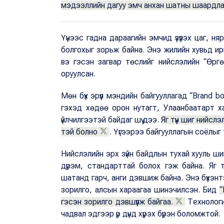
мэдээллийн дагуу эмч анхан шатны шаардла
Үүнээс гадна дараагийн эмчид үзүүлэх цаг, н
болгохыг зорьж байна. Энэ жилийн хувьд ирг
вэ гэсэн загвар төслийг нийслэлийн “Өрг
оруулсан.
Мөн бүх эрүүл мэндийн байгууллагад “Brand 
гэхэд хөдөө орон нутагт, Улаанбаатарт ха
үйлчилгээтэй байдаг шүү дээ.
Яг түүн шиг нийсл
тэй болно
. Үүгээрээ байгууллагын соёлыг 
Нийслэлийн эрх зүйн байдлын тухай хууль ши
дүрэм, стандарттай болох гэж байна. Яг тү
шатанд гарч, анги дэвшиж байна. Энэ бүхэнтэ
зорилго, алсын хараагаа шинэчилсэн. Бид
“
гэсэн зорилго дэвшүүлж байгаа.
Технологи
чадвал эдгээр үр дүнд хүрэх бүрэн боломжтой.