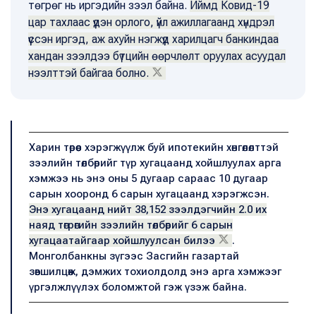
төгрөг нь иргэдийн зээл байна.
Иймд Ковид-19
цар тахлаас үүдэн орлого, үйл ажиллагаанд хүндрэл
үүссэн иргэд, аж ахуйн нэгжүүд харилцагч банкиндаа
хандан зээлдээ бүтцийн өөрчлөлт оруулах асуудал
нээлттэй байгаа болно.
Харин төрөөс хэрэгжүүлж буй ипотекийн хөнгөлөлттэй
зээлийн төлбөрийг түр хугацаанд хойшлуулах арга
хэмжээ нь энэ оны 5 дугаар сараас 10 дугаар
сарын хооронд 6 сарын хугацаанд хэрэгжсэн.
Энэ хугацаанд нийт 38,152 зээлдэгчийн 2.0 их
наяд төгрөгийн зээлийн төлбөрийг 6 сарын
хугацаатайгаар хойшлуулсан билээ
.
Монголбанкны зүгээс Засгийн газартай
зөвшилцөж, дэмжих тохиолдолд энэ арга хэмжээг
үргэлжлүүлэх боломжтой гэж үзэж байна.