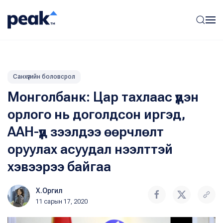
Санхүүгийн боловсрол
Монголбанк: Цар тахлаас үүдэн
орлого нь доголдсон иргэд,
ААН-үүд зээлдээ өөрчлөлт
оруулах асуудал нээлттэй
хэвээрээ байгаа
Х.Оргил
11 сарын 17, 2020