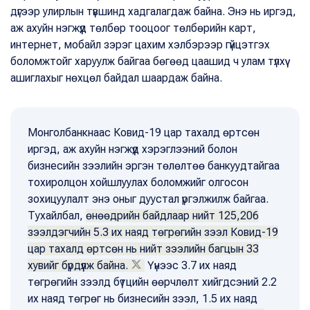
дүгээр улирлын түвшинд хадгалагдаж байна. Энэ нь иргэд,
аж ахуйн нэгжүүд төлбөр тооцоог төлбөрийн карт,
интернет, мобайл зэрэг цахим хэлбэрээр гүйцэтгэх
боломжтойг харуулж байгаа бөгөөд цаашид ч улам түлхүү
ашиглахыг нөхцөл байдал шаардаж байна.
Монголбанкнаас Ковид-19 цар тахалд өртсөн
иргэд, аж ахуйн нэгжүүд хэрэглээний болон
бизнесийн зээлийн эргэн төлөлтөө банкуудтайгаа
тохиролцон хойшлуулах боломжийг олгосон
зохицуулалт энэ оныг дуустал үргэлжилж байгаа.
Тухайлбал,
өнөөдрийн байдлаар нийт 125,206
зээлдэгчийн 5.3 их наяд төгрөгийн зээл Ковид-19
цар тахалд өртсөн нь нийт зээлийн багцын 33
хувийг бүрдүүлж байна.
Үүнээс 3.7 их наяд
төгрөгийн зээлд бүтцийн өөрчлөлт хийгдсэний 2.2
их наяд төгрөг нь бизнесийн зээл, 1.5 их наяд