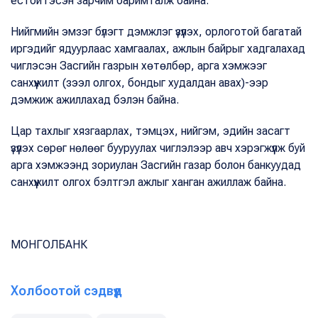
ёстой гэсэн зарчим баримталж байна.
Нийгмийн эмзэг бүлэгт дэмжлэг үзүүлэх, орлоготой багатай
иргэдийг ядуурлаас хамгаалах, ажлын байрыг хадгалахад
чиглэсэн Засгийн газрын хөтөлбөр, арга хэмжээг
санхүүжилт (зээл олгох, бондыг худалдан авах)-ээр
дэмжиж ажиллахад бэлэн байна.
Цар тахлыг хязгаарлах, тэмцэх, нийгэм, эдийн засагт
үзүүлэх сөрөг нөлөөг бууруулах чиглэлээр авч хэрэгжүүлж буй
арга хэмжээнд зориулан Засгийн газар болон банкуудад
санхүүжилт олгох бэлтгэл ажлыг ханган ажиллаж байна.
МОНГОЛБАНК
Холбоотой сэдвүүд