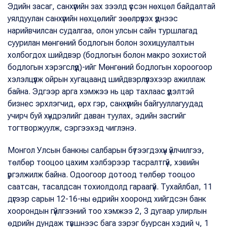
Эдийн засаг, санхүүгийн зах зээлд үүссэн нөхцөл байдалтай
уялдуулан санхүүгийн нөхцөлийг зөөлрүүлэх үүднээс
нарийвчилсан судалгаа, олон улсын сайн туршлагад
суурилан мөнгөний бодлогын болон зохицуулалтын
холбогдох шийдвэр (бодлогын болон макро зохистой
бодлогын хэрэгслүүд)-ийг Мөнгөний бодлогын хороогоор
хэлэлцүүлж ойрын хугацаанд шийдвэрлүүлэхээр ажиллаж
байна. Эдгээр арга хэмжээ нь цар тахлаас үүдэлтэй
бизнес эрхлэгчид, өрх гэр, санхүүгийн байгууллагуудад
учирч буй хүндрэлийг даван туулах, эдийн засгийг
тогтворжуулж, сэргээхэд чиглэнэ.
Монгол Улсын банкны салбарын бүтээгдэхүүн үйлчилгээ,
төлбөр тооцоо цахим хэлбэрээр тасралтгүй, хэвийн
үргэлжилж байна. Одоогоор дотоод төлбөр тооцоо
саатсан, тасалдсан тохиолдолд гараагүй. Тухайлбал, 11
дүгээр сарын 12-16-ны өдрийн хооронд хийгдсэн банк
хоорондын гүйлгээний тоо хэмжээ 2, 3 дугаар улирлын
өдрийн дундаж түвшнээс бага зэрэг буурсан хэдий ч, 1