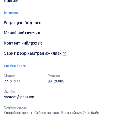
Нийгэм
Үйлчилгээ
Редакцын бодлого
Манай нийтлэгчид
Контент нийлүүлэх
Эвэнт дээр хамтран ажиллах
Холбоо барих
Мэдээ
Редакц
77191977
99126085
Имэйл
contact@peak.mn
Холбоо барих
Улаанбаатар хот, Сүхбаатар дүүрэг, Бага тойруу, 24-р байр