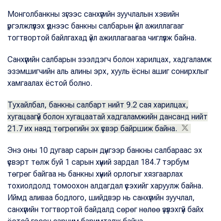
Монголбанкны зүгээс санхүүгийн зуучлалын хэвийн
үргэлжлүүлэх үүднээс банкны салбарын үйл ажиллагааг
тогтвортой байлгахад үйл ажиллагаагаа чиглүүлж байна.
Санхүүгийн салбарын зээлдэгч болон харилцах, хадгаламж
эзэмшигчийн аль алины эрх, хууль ёсны ашиг сонирхлыг
хамгаалах ёстой болно.
Тухайлбал, банкны салбарт нийт 9.2 сая харилцах,
хугацаагүй болон хугацаатай хадгаламжийн дансанд нийт
21.7 их наяд төгрөгийн эх үүсвэр байршиж байна.
Энэ оны 10 дугаар сарын дүнгээр банкны салбараас эх
үүсвэрт төлж буй 1 сарын хүүний зардал 184.7 тэрбум
төгрөг байгаа нь банкны хүүний орлогыг хязгаарлах
тохиолдолд томоохон алдагдал үүсэхийг харуулж байна.
Иймд аливаа бодлого, шийдвэр нь санхүүгийн зуучлал,
санхүүгийн тогтвортой байдалд сөрөг нөлөө үзүүлэхгүй байх