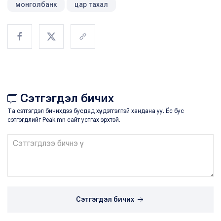
монголбанк
цар тахал
Сэтгэгдэл бичих
Та сэтгэгдэл бичихдээ бусдад хүндэтгэлтэй хандана уу. Ёс бус
сэтгэгдлийг Peak.mn сайт устгах эрхтэй.
Сэтгэгдэл бичих