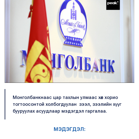
Монголбанкнаас цар тахлын улмаас хөл хорио
тогтоосонтой холбогдуулан зээл, зээлийн хүүг
бууруулах асуудлаар мэдэгдэл гаргалаа.
МЭДЭГДЭЛ: