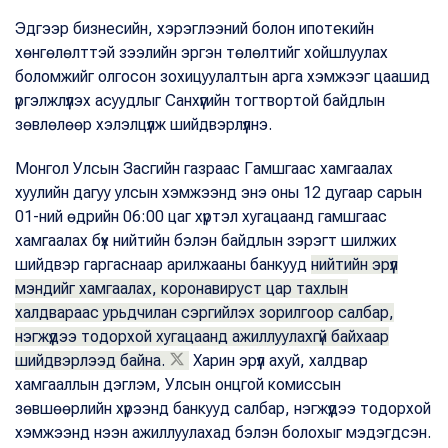
Эдгээр бизнесийн, хэрэглээний болон ипотекийн
хөнгөлөлттэй зээлийн эргэн төлөлтийг хойшлуулах
боломжийг олгосон зохицуулалтын арга хэмжээг цаашид
үргэлжлүүлэх асуудлыг Санхүүгийн тогтвортой байдлын
зөвлөлөөр хэлэлцүүлж шийдвэрлүүлнэ.
Монгол Улсын Засгийн газраас Гамшгаас хамгаалах
хуулийн дагуу улсын хэмжээнд энэ оны 12 дугаар сарын
01-ний өдрийн 06:00 цаг хүртэл хугацаанд гамшгаас
хамгаалах бүх нийтийн бэлэн байдлын зэрэгт шилжих
шийдвэр гаргаснаар арилжааны банкууд
нийтийн эрүүл
мэндийг хамгаалах, коронавируст цар тахлын
халдвараас урьдчилан сэргийлэх зорилгоор салбар,
нэгжүүдээ тодорхой хугацаанд ажиллуулахгүй байхаар
шийдвэрлээд байна.
Харин эрүүл ахуй, халдвар
хамгааллын дэглэм, Улсын онцгой комиссын
зөвшөөрлийн хүрээнд банкууд салбар, нэгжүүдээ тодорхой
хэмжээнд нээн ажиллуулахад бэлэн болохыг мэдэгдсэн.