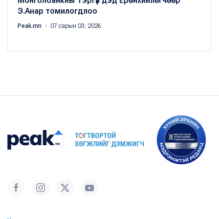
Монголбанкны Тэргүүн дэд Ерөнхийлөгчөөр
Э.Анар томилогдлоо
Peak.mn
・ 07 сарын 03, 2026