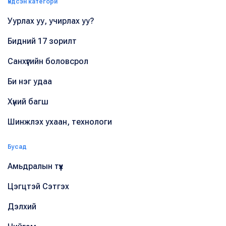
Үндсэн категори
Уурлах уу, учирлах уу?
Бидний 17 зорилт
Санхүүгийн боловсрол
Би нэг удаа
Хүний багш
Шинжлэх ухаан, технологи
Бусад
Амьдралын түүх
Цэгцтэй Сэтгэх
Дэлхий