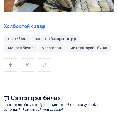
Холбоотой сэдвүүд
ерөнхийлөгч
монгол бахархлын өдөр
монгол бичиг
үзэсгэлэн
мөнх тэнгэрийн бичиг
Сэтгэгдэл бичих
Та сэтгэгдэл бичихдээ бусдад хүндэтгэлтэй хандана уу. Ёс бус
сэтгэгдлийг Peak.mn сайт устгах эрхтэй.