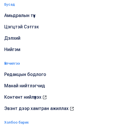
Бусад
Амьдралын түүх
Цэгцтэй Сэтгэх
Дэлхий
Нийгэм
Үйлчилгээ
Редакцын бодлого
Манай нийтлэгчид
Контент нийлүүлэх
Эвэнт дээр хамтран ажиллах
Холбоо барих