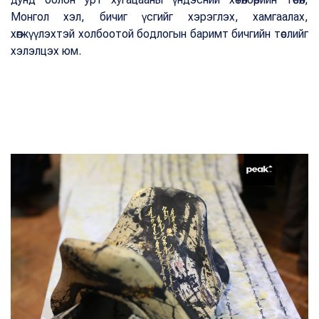
Монгол хэл, бичиг үсгийг хэрэглэх, хамгаалах,
хөгжүүлэхтэй холбоотой бодлогын баримт бичгийн төслийг
хэлэлцэх юм.