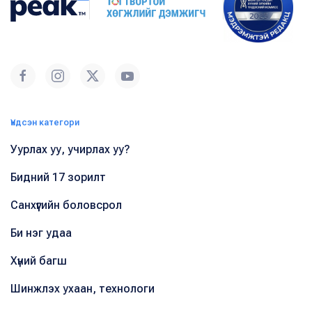
Үндсэн категори
Уурлах уу, учирлах уу?
Бидний 17 зорилт
Санхүүгийн боловсрол
Би нэг удаа
Хүний багш
Шинжлэх ухаан, технологи