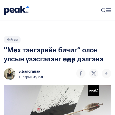
Нийгэм
“Мөнх тэнгэрийн бичиг” олон
улсын үзэсгэлэнг өнөөдөр дэлгэнэ
Б.Баясгалан
11 сарын 05, 2018