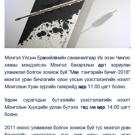
Монгол Улсын Ерөнхийлөгчийн санаачилгаар Их эзэн Чингис
хааны мэндэлсэн Монгол бахархлын өдөрт зориулан
уламжлал болгон зохиож буй “Мөнх тэнгэрийн бичиг-2018”
монгол уран бичлэгийн олон улсын үзэсгэлэнгийн нээлт
Монголын Уран зургийн галерейд өнөөдөр 11:00 цагт болно.
Харин сурагчдын бүтээлийн үзэсгэлэнгийн нээлт
Монголын Хүүхдийн урлан бүтээх төвд мөн өнөөдөр 14:00 цагт
болно.
2011 оноос уламжлал болгон зохиож буй тус монгол уран
бичлэгийн үзэсгэлэнг энэ жил олон улсын уран