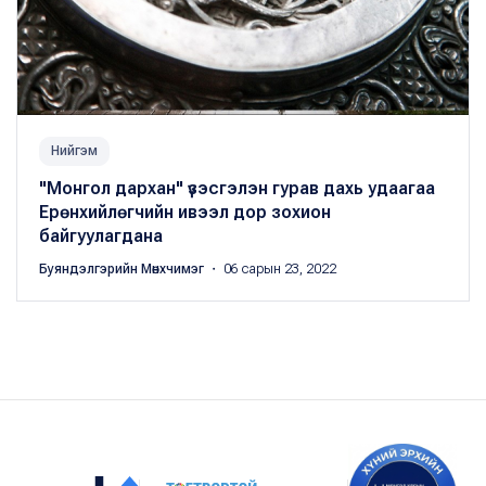
Нийгэм
"Монгол дархан" үзэсгэлэн гурав дахь удаагаа
Ерөнхийлөгчийн ивээл дор зохион
байгуулагдана
Буяндэлгэрийн Мөнхчимэг
・ 06 сарын 23, 2022