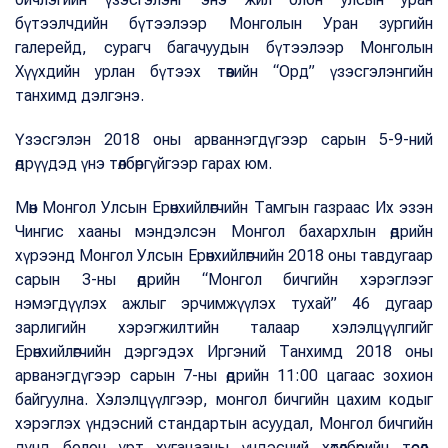
бүтээлчдийн бүтээлээр Монголын Уран зургийн
галерейд, сурагч багачуудын бүтээлээр Монголын
Хүүхдийн урлан бүтээх төвийн “Орд” үзэсгэлэнгийн
танхимд дэлгэнэ.
Үзэсгэлэн 2018 оны арваннэгдүгээр сарын 5-9-ний
өдрүүдэд үнэ төлбөргүйгээр гарах юм.
Мөн Монгол Улсын Ерөнхийлөгчийн Тамгын газраас Их эзэн
Чингис хааны мэндэлсэн Монгол бахархлын өдрийн
хүрээнд Монгол Улсын Ерөнхийлөгчийн 2018 оны тавдугаар
сарын 3-ны өдрийн “Монгол бичгийн хэрэглээг
нэмэгдүүлэх ажлыг эрчимжүүлэх тухай” 46 дугаар
зарлигийн хэрэгжилтийн талаар хэлэлцүүлгийг
Ерөнхийлөгчийн дэргэдэх Иргэний Танхимд 2018 оны
арванэгдүгээр сарын 7-ны өдрийн 11:00 цагаас зохион
байгуулна. Хэлэлцүүлгээр, монгол бичгийн цахим кодыг
хэрэглэх үндэсний стандартын асуудал, Монгол бичгийн
дунд болон урт хугацааны үндэсний хөтөлбөрийн төсөл,