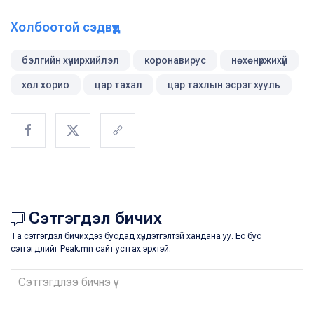
Холбоотой сэдвүүд
бэлгийн хүчирхийлэл
коронавирус
нөхөнүржихүй
хөл хорио
цар тахал
цар тахлын эсрэг хууль
Сэтгэгдэл бичих
Та сэтгэгдэл бичихдээ бусдад хүндэтгэлтэй хандана уу. Ёс бус
сэтгэгдлийг Peak.mn сайт устгах эрхтэй.