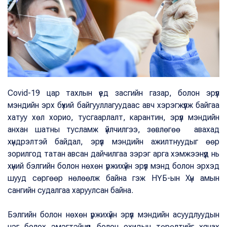
Covid-19 цар тахлын үед засгийн газар, болон эрүүл
мэндийн эрх бүхий байгууллагуудаас авч хэрэгжүүлж байгаа
хатуу хөл хорио, тусгаарлалт, карантин, эрүүл мэндийн
анхан шатны тусламж үйлчилгээ, зөвлөгөө авахад
хүндрэлтэй байдал, эрүүл мэндийн ажилтнуудыг өөр
зорилгод татан авсан дайчилгаа зэрэг арга хэмжээнүүд нь
хүний бэлгийн болон нөхөн үржихүйн эрүүл мэнд болон эрхэд
шууд сөргөөр нөлөөлж байна гэж НҮБ-ын Хүн амын
сангийн судалгаа харуулсан байна.
Бэлгийн болон нөхөн үржихүйн эрүүл мэндийн асуудлуудын
нэг болох эмэгтэйчүүд болон охидын төрөлтийг хянах