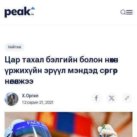
Нийгэм
Цар тахал бэлгийн болон нөхөн
үржихүйн эрүүл мэндэд сөргөөр
нөлөөлжээ
Х.Оргил
12 сарын 21, 2021