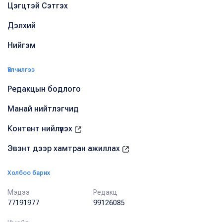
Цэгцтэй Сэтгэх
Дэлхий
Нийгэм
Үйлчилгээ
Редакцын бодлого
Манай нийтлэгчид
Контент нийлүүлэх
Эвэнт дээр хамтран ажиллах
Холбоо барих
Мэдээ
Редакц
77191977
99126085