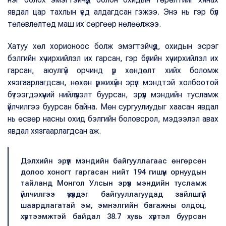
явдал цар тахлын үед алдагдсан гэжээ. Энэ нь гэр бүл
төлөвлөлтөд маш их сөргөөр нөлөөлжээ.
Хатуу хөл хорионоос болж эмэгтэйчүүд, охидын эсрэг
бэлгийн хүчирхийлэл их гарсан, гэр бүлийн хүчирхийлэл их
гарсан, аюулгүй орчинд үр хөндөлт хийх боломж
хязгаарлагдсан, нөхөн үржихүйн эрүүл мэндтэй холбоотой
бүтээгдэхүүний нийлүүлэлт буурсан, эрүүл мэндийн тусламж
үйлчилгээ буурсан байна. Мөн сургуулиудыг хаасан явдал
нь өсвөр насны охид бэлгийн боловсрол, мэдээлэл авах
явдал хязгаарлагдсан аж.
Дэлхийн эрүүл мэндийн байгууллагаас өнгөрсөн
долоо хоногт гаргасан нийт 194 гишүүн орнуудын
тайланд Монгол Улсын эрүүл мэндийн тусламж
үйлчилгээ үзүүлдэг байгууллагуудад зайлшгүй
шаардлагатай эм, эмнэлгийн багажны олдоц,
хүртээмжтэй байдал 38.7 хувь хүртэл буурсан