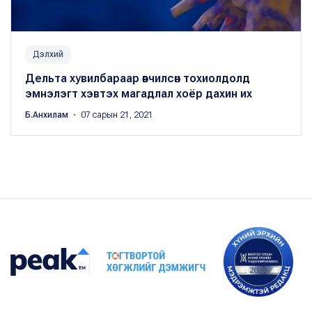
Дэлхий
Дельта хувилбараар өвчилсөн тохиолдолд
эмнэлэгт хэвтэх магадлал хоёр дахин их
Б.Анхилам
・ 07 сарын 21, 2021