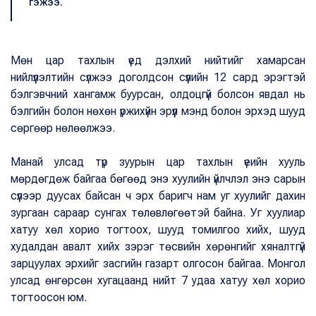
гэжээ.
Мөн цар тахлын үед дэлхий нийтийг хамарсан
нийлүүлэлтийн сүлжээ доголдсон сүүлийн 12 сард эрэгтэй
бэлгэвчний хангамж буурсан, олдоцгүй болсон явдал нь
бэлгийн болон нөхөн үржихүйн эрүүл мэнд болон эрхэд шууд
сөргөөр нөлөөлжээ.
Манай улсад түр зуурын цар тахлын үеийн хууль
мөрдөгдөж байгаа бөгөөд энэ хуулийн үйлчлэл энэ сарын
сүүлээр дуусах байсан ч эрх баригч нам уг хуулийг дахин
зургаан сараар сунгах төлөвлөгөөтэй байна. Уг хуулиар
хатуу хөл хорио тогтоох, шууд томилгоо хийх, шууд
худалдан авалт хийх зэрэг төсвийн хөрөнгийг хяналтгүй
зарцуулах эрхийг засгийн газарт олгосон байгаа. Монгол
улсад өнгөрсөн хугацаанд нийт 7 удаа хатуу хөл хорио
тогтоосон юм.