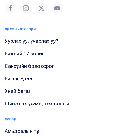
Үндсэн категори
Уурлах уу, учирлах уу?
Бидний 17 зорилт
Санхүүгийн боловсрол
Би нэг удаа
Хүний багш
Шинжлэх ухаан, технологи
Бусад
Амьдралын түүх