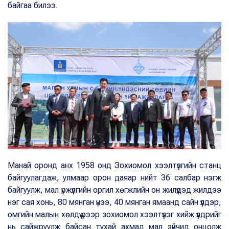
байгаа билээ.
Манай оронд анх 1958 онд Зохиомол хээлтүүлгийн станц
байгуулагдаж, улмаар орон даяар нийт 36 салбар нэгж
байгуулж, мал үржүүлгийн оргил хөгжлийн он жилүүдэд жилдээ
нэг сая хонь, 80 мянган үнээ, 40 мянган ямаанд сайн үүлдэр,
омгийн малын хөлдүү үрээр зохиомол хээлтүүлэг хийж үүлдрийг
нь сайжруулж байсан тухай ахмад мал зүйчид онцолж