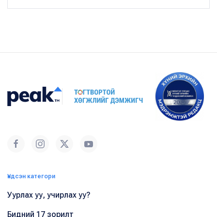
Үндсэн категори
Уурлах уу, учирлах уу?
Бидний 17 зорилт