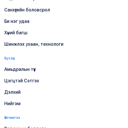
Санхүүгийн боловсрол
Би нэг удаа
Хүний багш
Шинжлэх ухаан, технологи
Бусад
Амьдралын түүх
Цэгцтэй Сэтгэх
Дэлхий
Нийгэм
Үйлчилгээ