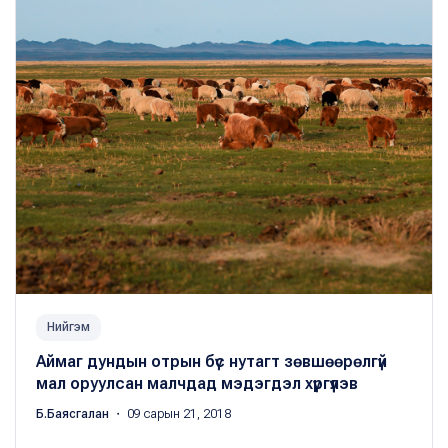
Нийгэм
Аймаг дундын отрын бүс нутагт зөвшөөрөлгүй
мал оруулсан малчдад мэдэгдэл хүргүүлэв
Б.Баясгалан
・ 09 сарын 21, 2018