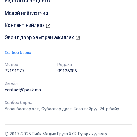
Редакцын бодлого
Манай нийтлэгчид
Контент нийлүүлэх
Эвэнт дээр хамтран ажиллах
Холбоо барих
Мэдээ
Редакц
77191977
99126085
Имэйл
contact@peak.mn
Холбоо барих
Улаанбаатар хот, Сүхбаатар дүүрэг, Бага тойруу, 24-р байр
© 2017-2025 Пийк Медиа Групп ХХК. Бүх эрх хуулиар