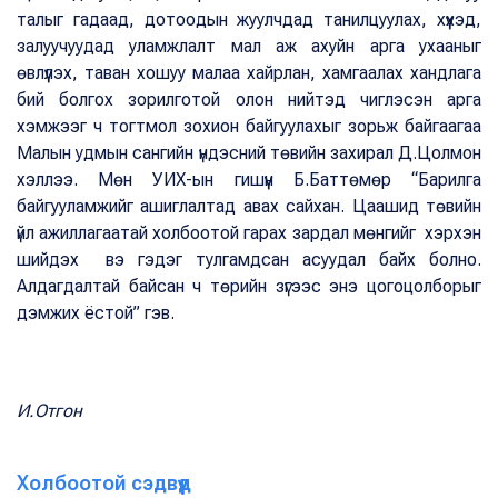
талыг гадаад, дотоодын жуулчдад танилцуулах, хүүхэд,
залуучуудад уламжлалт мал аж ахуйн арга ухааныг
өвлүүлэх, таван хошуу малаа хайрлан, хамгаалах хандлага
бий болгох зорилготой олон нийтэд чиглэсэн арга
хэмжээг ч тогтмол зохион байгуулахыг зорьж байгаагаа
Малын удмын сангийн үндэсний төвийн захирал Д.Цолмон
хэллээ. Мөн УИХ-ын гишүүн Б.Баттөмөр “Барилга
байгууламжийг ашиглалтад авах сайхан. Цаашид төвийн
үйл ажиллагаатай холбоотой гарах зардал мөнгийг хэрхэн
шийдэх вэ гэдэг тулгамдсан асуудал байх болно.
Алдагдалтай байсан ч төрийн зүгээс энэ цогоцолборыг
дэмжих ёстой” гэв.
И.Отгон
Холбоотой сэдвүүд