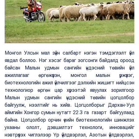
Монгол Улсын мал зүйн салбарт нэгэн тэмдэглэлт үйл
явдал боллоо. Нэг хэсэг бараг зогсонги байдалд ороод
байсан Малын удмын сангийн үндэсний төвийн үйл
ажиллагааг өргөжүүлэн, монгол малын үржүүлэг,
биотехнологийн ажил үйлчилгээг дэлхийн жишигт нийцсэн
технологиор өргөн цар хүрээтэй явуулах зорилгоор
Малын удмын сангийн үндэсний төвийн цогцолбор
байгуулж, нээлтийг нь хийв. Цогцолборыг Дархан-Уул
аймгийн Хонгор сумын нутагт 22.3 га газарт байгуулаад
байна. Цогцолбор орчин үеийн биотехнологийн шинжлэх
ухааны ололт, дэвшилтэт технологи, инновацийг
нэвтрүүлэх чиглэлээр Үр үйлдвэрлэл, Азотын үйлдвэрлэл,