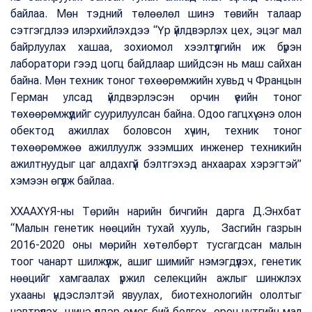
байлаа. Мөн тэдний төлөөлөл шинэ төвийн талаар
сэтгэгдлээ илэрхийлэхдээ “Үр үйлдвэрлэх цех, эцэг мал
байрлуулах хашаа, зохиомол хээлтүүлгийн иж бүрэн
лаборатори гээд цогц байдлаар шийдсэн нь маш сайхан
байна. Мөн техник тоног төхөөрөмжийн хувьд ч Францын
Герман улсад үйлдвэрлэсэн орчин үеийн тоног
төхөөрөмжүүдийг суурилуулсан байна. Одоо гагцхүү энэ олон
обектод ажиллах боловсон хүчин, техник тоног
төхөөрөмжөө ажиллуулж эзэмших инженер техникийн
ажилтнуудыг цаг алдахгүй бэлтгэхэд анхаарах хэрэгтэй”
хэмээн өгүүлж байлаа.
ХХААХҮЯ-ны Төрийн нарийн бичгийн дарга Д.Энхбат
“Малын генетик нөөцийн тухай хууль, Засгийн газрын
2016-2020 оны мөрийн хөтөлбөрт тусгагдсан малын
тоог чанарт шилжүүлж, ашиг шимийг нэмэгдүүлэх, генетик
нөөцийг хамгаалах үржил селекцийн ажлыг шинжлэх
ухааны үндэслэлтэй явуулах, биотехнологийн ололтыг
нэвтрүүлэх, шинэ үүлдэр омог бий болгох, орон нутгийн мал