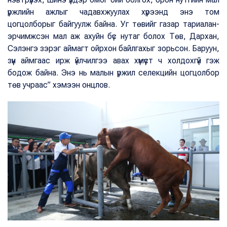
үржлийн ажлыг чадавхжуулах хүрээнд энэ том
цогцолборыг байгуулж байна. Уг төвийг газар тариалан-
эрчимжсэн мал аж ахуйн бүс нутаг болох Төв, Дархан,
Сэлэнгэ зэрэг аймагт ойрхон байлгахыг зорьсон. Баруун,
зүүн аймгаас ирж үйлчилгээ авах хүмүүст ч холдохгүй гэж
бодож байна. Энэ нь малын үржил селекцийн цогцолбор
төв учраас” хэмээн онцлов.