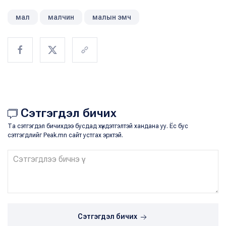
мал
малчин
малын эмч
Сэтгэгдэл бичих
Та сэтгэгдэл бичихдээ бусдад хүндэтгэлтэй хандана уу. Ёс бус
сэтгэгдлийг Peak.mn сайт устгах эрхтэй.
Сэтгэгдэл бичих