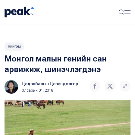
Нийгэм
Монгол малын генийн сан
арвижиж, шинэчлэгдэнэ
Цэдэнбалын Цэрэндолгор
07 сарын 04, 2018