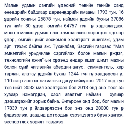
Малын удмын сангийн үндэсний төвийн генийн санд
өнөөдрийн байдлаар дөрвөнүүлдрийн ямааны 1793 тун, 16
үүлдрийн хонины 25878 тун, найман үүлдрийн бухны 37086
тун нийт 30 үүлдэр, омгийн 64757 тун үр хадгалагдаж,
монгол малын удмын санг хамгаалахын зэрэгцээ эдгээр
үүлдэр, омгийн үрийг зохиомол хээлтүүлэгт ашиглаж, удам
зүйг түгээж байгаа аж. Тухайлбал, Засгийн газраас "Мал
эмнэлгийн урьдчилан сэргийлэх болон малын үржүүлэг,
технологийн ажил”-ын хүрээнд өндөр ашиг шимт махны
болон сүүний чиглэлийн абердин-ангус, симменталь, хар
тарлан, алатау үүлдрийн бухны 1244 тун гүн хөлдөөсөн үр,
110 литр азотыг захиалгын дагуу нийлүүлжээ. 2017 онд тус
төв нийт 3033 мал хээлтүүлсэн бол 2018 онд энэ тоог 55
хувиар нэмэгдүүлэн, хээл авалтыг найман хувиар
дээшлүүлэхийг зорьж байна. Өнгөрсөн онд бод, бог малын
17839 тун үр үйлдвэрлэсэн бол энэ онд 28000 тун үр
үйлдвэрлэж, цаашид дотоодын хэрэгцээгээ бүрэн хангаж,
экспортлох зорилт тавьжээ.