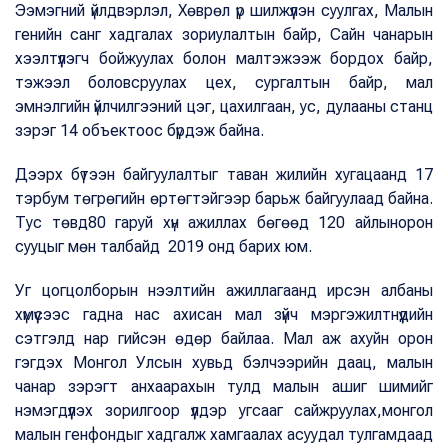
Ээмэгний үйлдвэрлэл, Хөврөл үр шилжүүлэн суулгах, Малын
генийн санг хадгалах зориулалтын байр, Сайн чанарын
хээлтүүлэгч бойжуулах болон малтэжээж бордох байр,
тэжээл боловсруулах цех, сургалтын байр, мал
эмнэлгийн үйлчилгээний цэг, цахилгаан, ус, дулааны станц
зэрэг 14 объектоос бүрдэж байна.
Дээрх бүтээн байгуулалтыг таван жилийн хугацаанд 17
тэрбум төгрөгийн өртөгтэйгээр барьж байгуулаад байна.
Тус төвд80 гаруй хүн ажиллах бөгөөд 120 айлынорон
сууцыг мөн талбайд 2019 онд барих юм.
Уг цогцолборын нээлтийн ажиллагаанд ирсэн албаны
хүмүүсээс гадна нас ахисан мал зүйч мэргэжилтнүүдийн
сэтгэлд нар гийсэн өдөр байлаа. Мал аж ахуйн орон
гэгдэх Монгол Улсын хувьд бэлчээрийн даац, малын
чанар зэрэгт анхаарахын тулд малын ашиг шимийг
нэмэгдүүлэх зорилгоор үүлдэр угсааг сайжруулах,монгол
малын генфондыг хадгалж хамгаалах асуудал тулгамдаад