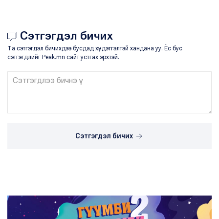
Сэтгэгдэл бичих
Та сэтгэгдэл бичихдээ бусдад хүндэтгэлтэй хандана уу. Ёс бус
сэтгэгдлийг Peak.mn сайт устгах эрхтэй.
Сэтгэгдэл бичих