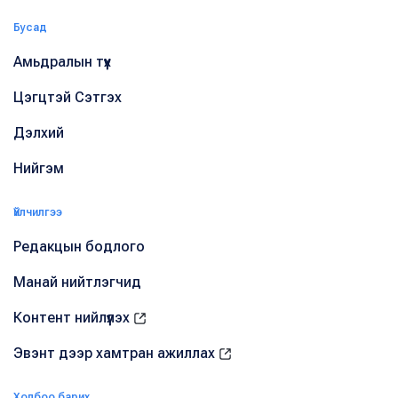
Бусад
Амьдралын түүх
Цэгцтэй Сэтгэх
Дэлхий
Нийгэм
Үйлчилгээ
Редакцын бодлого
Манай нийтлэгчид
Контент нийлүүлэх
Эвэнт дээр хамтран ажиллах
Холбоо барих