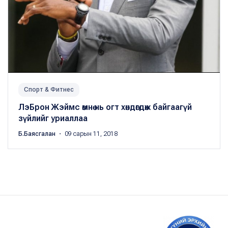
Спорт & Фитнес
ЛэБрон Жэймс өмнө нь огт хөндөгдөж байгаагүй
зүйлийг уриаллаа
Б.Баясгалан
・ 09 сарын 11, 2018