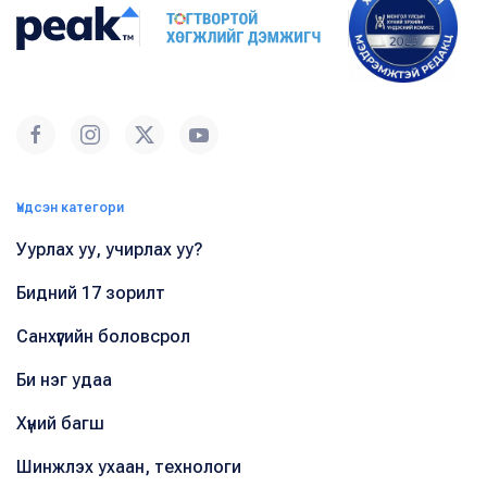
Үндсэн категори
Уурлах уу, учирлах уу?
Бидний 17 зорилт
Санхүүгийн боловсрол
Би нэг удаа
Хүний багш
Шинжлэх ухаан, технологи