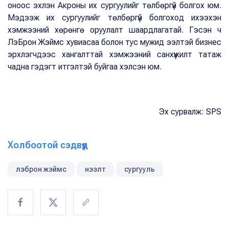
оноос эхлэн Акроны их сургуулийг төлбөргүй болгох юм.
Мэдээж их сургуулийг төлбөргүй болгоход ихээхэн
хэмжээний хөрөнгө оруулалт шаардлагатай. Гэсэн ч
ЛэБрон Жэймс хувиасаа болон тус мужид ээлтэй бизнес
эрхлэгчдээс хангалттай хэмжээний санхүүжилт татаж
чадна гэдэгт итгэлтэй буйгаа хэлсэн юм.
Эх сурвалж: SPS
Холбоотой сэдвүүд
лэброн жэймс
нээлт
сургууль