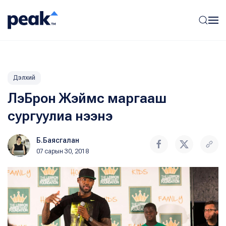
Дэлхий
ЛэБрон Жэймс маргааш
сургуулиа нээнэ
Б.Баясгалан
07 сарын 30, 2018