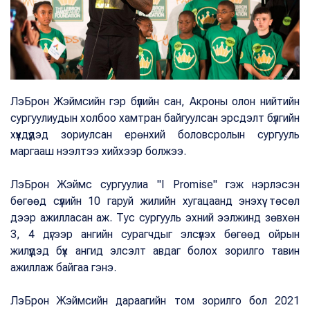
ЛэБрон Жэймсийн гэр бүлийн сан, Акроны олон нийтийн
сургуулиудын холбоо хамтран байгуулсан эрсдэлт бүлгийн
хүүхдүүдэд зориулсан ерөнхий боловсролын сургууль
маргааш нээлтээ хийхээр болжээ.
ЛэБрон Жэймс сургуулиа "I Promise" гэж нэрлэсэн
бөгөөд сүүлийн 10 гаруй жилийн хугацаанд энэхүү төсөл
дээр ажилласан аж. Тус сургууль эхний ээлжинд зөвхөн
3, 4 дүгээр ангийн сурагчдыг элсүүлэх бөгөөд ойрын
жилүүдэд бүх ангид элсэлт авдаг болох зорилго тавин
ажиллаж байгаа гэнэ.
ЛэБрон Жэймсийн дараагийн том зорилго бол 2021