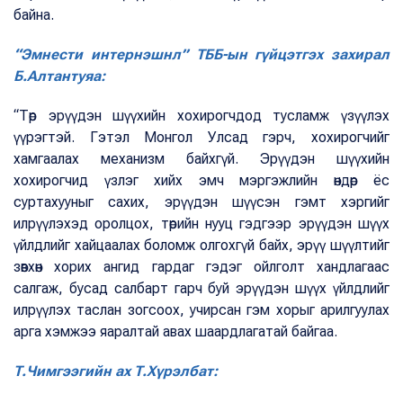
байна.
“Эмнести интернэшнл” ТББ-ын гүйцэтгэх захирал
Б.Алтантуяа:
“Төр эрүүдэн шүүхийн хохирогчдод тусламж үзүүлэх
үүрэгтэй. Гэтэл Монгол Улсад гэрч, хохирогчийг
хамгаалах механизм байхгүй. Эрүүдэн шүүхийн
хохирогчид үзлэг хийх эмч мэргэжлийн өндөр ёс
суртахууныг сахих, эрүүдэн шүүсэн гэмт хэргийг
илрүүлэхэд оролцох, төрийн нууц гэдгээр эрүүдэн шүүх
үйлдлийг хайцаалах боломж олгохгүй байх, эрүү шүүлтийг
зөвхөн хорих ангид гардаг гэдэг ойлголт хандлагаас
салгаж, бусад салбарт гарч буй эрүүдэн шүүх үйлдлийг
илрүүлэх таслан зогсоох, учирсан гэм хорыг арилгуулах
арга хэмжээ яаралтай авах шаардлагатай байгаа.
Т.Чимгээгийн ах Т.Хүрэлбат: