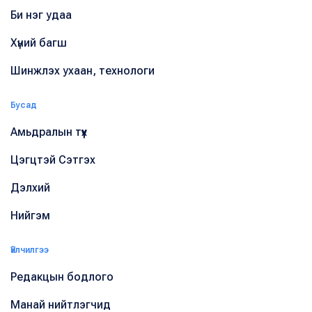
Би нэг удаа
Хүний багш
Шинжлэх ухаан, технологи
Бусад
Амьдралын түүх
Цэгцтэй Сэтгэх
Дэлхий
Нийгэм
Үйлчилгээ
Редакцын бодлого
Манай нийтлэгчид