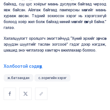
байхад, сүү цус хоёрыг маань дуслуулж байгаад чирээд
явж байсан. Айлгаж байгаад памперсны мөнгийг маань
хурааж авсан. Тэдний зохиосон хэрэг нь хэрэгсэхгүй
болоод хоёр жил болж байхад миний мөнгийг өгөхгүй байна.”
гэлээ.
Хэлэлцүүлэгт оролцогч эмэгтэйчүүд “Хүний эрхийг зөрчсөн
эрүүдэн шүүлтийг таслан зогсооё” гэдэг дээр нэгдэж,
цаашид энэ чиглэлээр хамтарч ажиллахаар боллоо.
Холбоотой сэдвүүд
ж.батзандан
с.зоригийн хэрэг