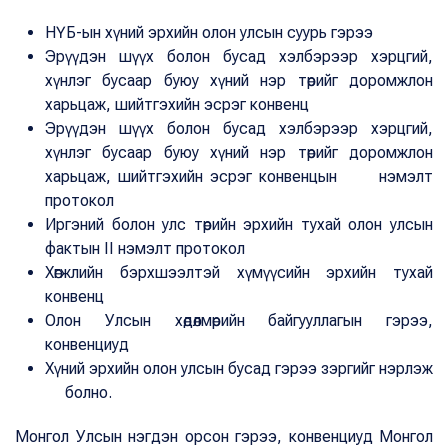
НҮБ-ын хүний эрхийн олон улсын суурь гэрээ
Эрүүдэн шүүх болон бусад хэлбэрээр хэрцгий,
хүнлэг бусаар буюу хүний нэр төрийг доромжлон
харьцаж, шийтгэхийн эсрэг конвенц
Эрүүдэн шүүх болон бусад хэлбэрээр хэрцгий,
хүнлэг бусаар буюу хүний нэр төрийг доромжлон
харьцаж, шийтгэхийн эсрэг конвенцын нэмэлт
протокол
Иргэний болон улс төрийн эрхийн тухай олон улсын
фактын II нэмэлт протокол
Хөгжлийн бэрхшээлтэй хүмүүсийн эрхийн тухай
конвенц
Олон Улсын хөдөлмөрийн байгууллагын гэрээ,
конвенциуд
Хүний эрхийн олон улсын бусад гэрээ зэргийг нэрлэж
болно.
Монгол Улсын нэгдэн орсон гэрээ, конвенциуд Монгол