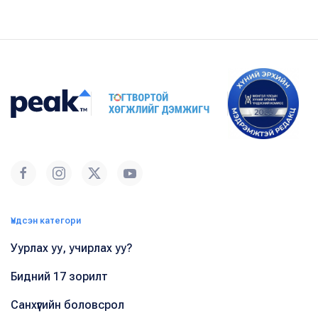
Үндсэн категори
Уурлах уу, учирлах уу?
Бидний 17 зорилт
Санхүүгийн боловсрол