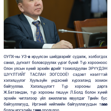
ОУПХ-ны УЗ-өөс ирүүлсэн шийдвэрийг судалж, холбогдох
санал, дүгнэлт боловсруулах үүрэг бүхий Түр хорооноос
Олон улсын хүний эрхийн өдрийг тохиолдуулан ЭРҮҮДЭН
ШҮҮЛТИЙГ ТАСЛАН ЗОГСООЁ! сэдэвт нээлттэй
хэлэлцүүлэг Хуульзүйн үндэсний хүрээлэнд зохион
байгууллаа. Хэлэлцүүлэгт Түр хорооны дарга
Ж.Батзандан, түр хорооны гишүүн Л.Болд болон хүний
эрхийн чиглэлээр үйл ажиллагаа явуулдаг Төрийн бус
байгууллагууд, Иргэний нийгмийн байгууллагуудын төлөөлөл
болон иргэдийн төлөөлөл оролцлоо.