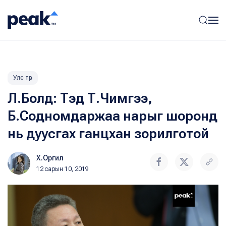
Улс төр
Л.Болд: Тэд Т.Чимгээ,
Б.Содномдаржаа нарыг шоронд
нь дуусгах ганцхан зорилготой
Х.Оргил
12 сарын 10, 2019