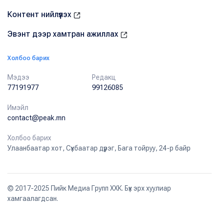
Контент нийлүүлэх
Эвэнт дээр хамтран ажиллах
Холбоо барих
Мэдээ
Редакц
77191977
99126085
Имэйл
contact@peak.mn
Холбоо барих
Улаанбаатар хот, Сүхбаатар дүүрэг, Бага тойруу, 24-р байр
© 2017-2025 Пийк Медиа Групп ХХК. Бүх эрх хуулиар
хамгаалагдсан.