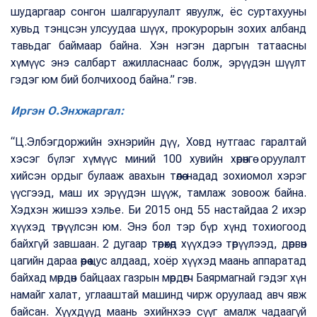
шударгаар сонгон шалгаруулалт явуулж, ёс суртахууны
хувьд тэнцсэн улсуудаа шүүх, прокурорын зохих албанд
тавьдаг баймаар байна. Хэн нэгэн даргын татаасны
хүмүүс энэ салбарт ажилласнаас болж, эрүүдэн шүүлт
гэдэг юм бий болчихоод байна.” гэв.
Иргэн О.Энхжаргал:
“Ц.Элбэгдоржийн эхнэрийн дүү, Ховд нутгаас гаралтай
хэсэг бүлэг хүмүүс миний 100 хувийн хөрөнгө оруулалт
хийсэн ордыг булааж авахын төлөө надад зохиомол хэрэг
үүсгээд, маш их эрүүдэн шүүж, тамлаж зовоож байна.
Хэдхэн жишээ хэлье. Би 2015 онд 55 настайдаа 2 ихэр
хүүхэд төрүүлсэн юм. Энэ бол тэр бүр хүнд тохиогоод
байхгүй завшаан. 2 дугаар төрөхөд хүүхдээ төрүүлээд, дөрвөн
цагийн дараа өөрөө цус алдаад, хоёр хүүхэд маань аппаратад
байхад мөрдөн байцаах газрын мөрдөгч Баярмагнай гэдэг хүн
намайг халат, углааштай машинд чирж оруулаад авч явж
байсан. Хүүхдүүд маань эхийнхээ сүүг амалж чадаагүй