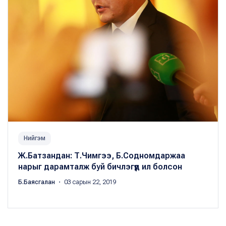
Нийгэм
Ж.Батзандан: Т.Чимгээ, Б.Содномдаржаа
нарыг дарамталж буй бичлэгүүд ил болсон
Б.Баясгалан
・ 03 сарын 22, 2019