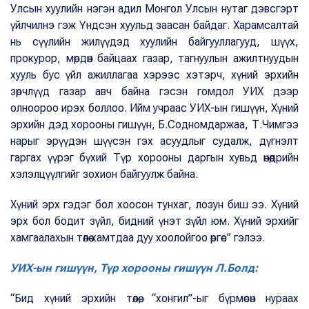
Улсын хуулийн нэгэн адил Монгол Улсын нутаг дэвсгэрт
үйлчилнэ гэж Үндсэн хуульд заасан байдаг. Харамсалтай
нь сүүлийн жилүүдэд хуулийн байгууллагууд, шүүх,
прокурор, мөрдөн байцаах газар, тагнуулын ажилтнуудын
хууль бус үйл ажиллагаа хэрээс хэтэрч, хүний эрхийн
зөрчлүүд газар авч байна гэсэн гомдол УИХ дээр
олноороо ирэх боллоо. Ийм учраас УИХ-ын гишүүн, Хүний
эрхийн дэд хорооны гишүүн, Б.Содномдаржаа, Т.Чимгээ
нарыг эрүүдэн шүүсэн гэх асуудлыг судалж, дүгнэлт
гаргах үүрэг бүхий Түр хорооны даргын хувьд өнөөдрийн
хэлэлцүүлгийг зохион байгуулж байна.
Хүний эрх гэдэг бол хоосон тунхаг, лозун биш ээ. Хүний
эрх бол бодит зүйл, бидний үнэт зүйл юм. Хүний эрхийг
хамгаалахын төлөө хамтдаа дуу хоолойгоо өргөе” гэлээ.
УИХ-ын гишүүн, Түр хорооны гишүүн Л.Болд:
“Бид хүний эрхийн төлөө, “хонгил”-ыг бүрмөсөн нураах