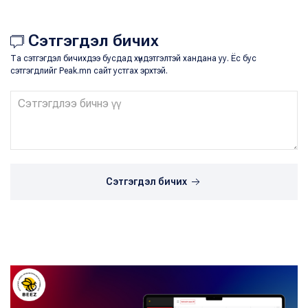
Сэтгэгдэл бичих
Та сэтгэгдэл бичихдээ бусдад хүндэтгэлтэй хандана уу. Ёс бус
сэтгэгдлийг Peak.mn сайт устгах эрхтэй.
Сэтгэгдэл бичих