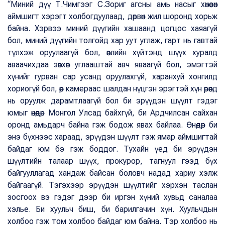
“Миний дүү Т.Чимгээг С.Зориг агсны амь насыг хөнөөсөн
аймшигт хэрэгт холбогдуулаад, дөрвөн жил шоронд хорьж
байна. Хэрвээ миний дүүгийн хашаанд цогцос хаяагүй
бол, миний дүүгийн толгойд хар уут углаж, гарт нь гавтай
түлхэж оруулаагүй бол, өвлийн хүйтэнд шүүх хуралд
аваачихдаа зөвхөн углааштай авч яваагүй бол, эмэгтэй
хүнийг гурван сар усанд оруулахгүй, харанхуй хонгилд
хориогүй бол, өөр камераас шалдан нүцгэн эрэгтэй хүн өрөөнд
нь оруулж дарамтлаагүй бол би эрүүдэн шүүлт гэдэг
юмыг өнөөдөр Монгол Улсад байхгүй, би Ардчилсан сайхан
оронд амьдарч байна гэж бодож явах байлаа. Өнөөдөр би
энэ бүхнээс хараад, эрүүдэн шүүлт гэж ямар аймшигтай
байдаг юм бэ гэж боддог. Тухайн үед би эрүүдэн
шүүлтийн талаар шүүх, прокурор, тагнуул гээд бүх
байгууллагад хандаж байсан боловч надад хариу хэлж
байгаагүй. Тэгэхээр эрүүдэн шүүлтийг хэрхэн таслан
зосгоох вэ гэдэг дээр би иргэн хүний хувьд саналаа
хэлье. Би хуульч биш, би барилгачин хүн. Хуульчдын
холбоо гэж том холбоо байдаг юм байна. Тэр холбоо нь