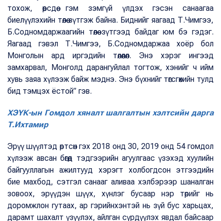
тохож, өөрсдөө гэм зэмгүй үлдэх гэсэн санаагаа
биелүүлэхийн төлөө зүтгэж байна. Биднийг яагаад Т.Чимгээ,
Б.Содномдаржаагийн төлөө зүтгээд байдаг юм бэ гэдэг.
Яагаад гэвэл Т.Чимгээ, Б.Содномдаржаа хоёр бол
Монголын ард иргэдийн төлөөлөл. Энэ хэрэг ингээд
замхарвал, Монголд дарангуйлал тогтож, хэнийг ч ийм
хувь заяа хүлээж байж мэднэ. Энэ бүхнийг төгсгөхийн тулд
бид тэмцэх ёстой” гэв.
ХЭҮК-ын Гомдол хяналт шалгалтын хэлтсийн дарга
Т.Ихтамир
Эрүү шүүлтэд өртсөн гэх 2018 онд 30, 2019 онд 54 гомдол
хүлээж авсан бөгөөд тэдгээрийн агуулгаас үзэхэд хуулийн
байгууллагын ажилтууд хэрэгт холбогдсон этгээдийн
бие махбод, сэтгэл санааг аливаа хэлбэрээр шаналган
зовоох, эрүүдэн шүүх, хүнлэг бусаар нэр төрийг нь
доромжлон гутаах, ар гэрийнхэнтэй нь зүй бус харьцах,
дарамт шахалт үзүүлэх, айлган сүрдүүлэх явдал байсаар