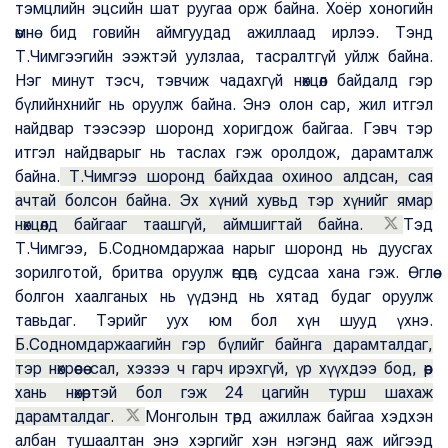
тэмцлийн эцсийн шат руугаа орж байна. Хоёр хоногийн
өмнө бид говийн аймгуудад ажиллаад ирлээ. Тэнд
Т.Чимгээгийн ээжтэй уулзлаа, тасралтгүй уйлж байна.
Нэг минут тэсч, тэвчиж чадахгүй нөхцөл байдалд гэр
бүлийнхнийг нь оруулж байна. Энэ олон сар, жил итгэл
найдвар тээсээр шоронд хоригдож байгаа. Гэвч тэр
итгэл найдварыг нь таслах гэж оролдож, дарамталж
байна.
Т.Чимгээ шоронд байхдаа охиноо алдсан, сая
ачтай болсон байна. Эх хүний хувьд тэр хүнийг ямар
нөхцөлд байгааг таашгүй, аймшигтай байна.
Тэд
Т.Чимгээ, Б.Содномдаржаа нарыг шоронд нь дуусгах
зорилготой, бритва оруулж өгдөг, судсаа хана гэж. Өглөө
болгон хаалганых нь үүдэнд нь хятад будаг оруулж
тавьдаг. Тэрийг уух юм бол хүн шууд үхнэ.
Б.Содномдаржаагийн гэр бүлийг байнга дарамталдаг,
тэр нөхрөөсөө сал, хэзээ ч гарч ирэхгүй, үр хүүхдээ бод, өөр
хань нөхөртэй бол гэж 24 цагийн турш шахаж
дарамталдаг.
Монголын төрд ажиллаж байгаа хэдхэн
албан тушаалтан энэ хэргийг хэн нэгэнд яаж ийгээд