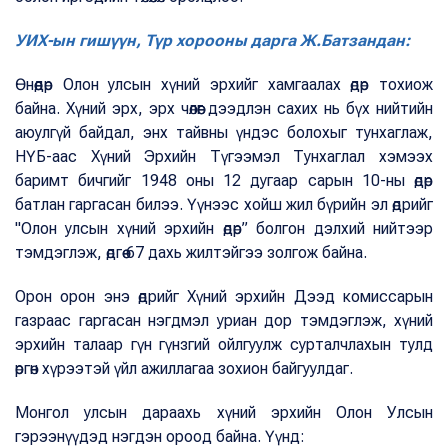
УИХ-ын гишүүн, Түр хорооны дарга Ж.Батзандан:
Өнөөдөр Олон улсын хүний эрхийг хамгаалах өдөр тохиож
байна. Хүний эрх, эрх чөлөөг дээдлэн сахих нь бүх нийтийн
аюулгүй байдал, энх тайвны үндэс болохыг тунхаглаж,
НҮБ-аас Хүний Эрхийн Түгээмэл Тунхаглал хэмээх
баримт бичгийг 1948 оны 12 дугаар сарын 10-ны өдөр
батлан гаргасан билээ. Үүнээс хойш жил бүрийн эл өдрийг
"Олон улсын хүний эрхийн өдөр” болгон дэлхий нийтээр
тэмдэглэж, өдгөө 67 дахь жилтэйгээ золгож байна.
Орон орон энэ өдрийг Хүний эрхийн Дээд комиссарын
газраас гаргасан нэгдмэл уриан дор тэмдэглэж, хүний
эрхийн талаар гүн гүнзгий ойлгуулж сурталчлахын тулд
өргөн хүрээтэй үйл ажиллагаа зохион байгуулдаг.
Монгол улсын дараахь хүний эрхийн Олон Улсын
гэрээнүүдэд нэгдэн ороод байна. Үүнд: