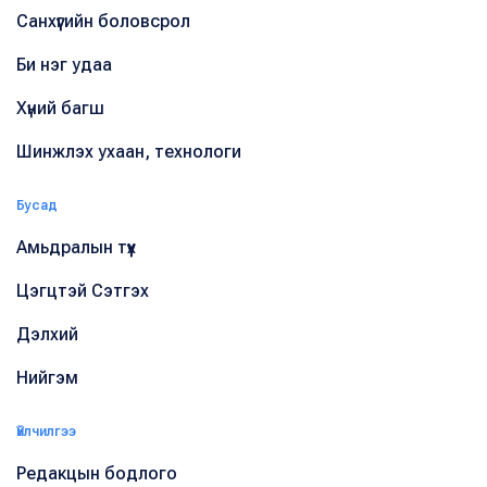
Санхүүгийн боловсрол
Би нэг удаа
Хүний багш
Шинжлэх ухаан, технологи
Бусад
Амьдралын түүх
Цэгцтэй Сэтгэх
Дэлхий
Нийгэм
Үйлчилгээ
Редакцын бодлого