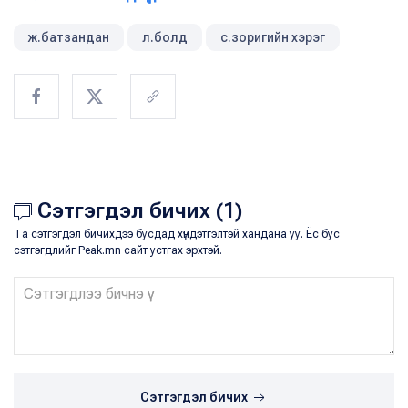
ж.батзандан
л.болд
с.зоригийн хэрэг
Сэтгэгдэл бичих (1)
Та сэтгэгдэл бичихдээ бусдад хүндэтгэлтэй хандана уу. Ёс бус
сэтгэгдлийг Peak.mn сайт устгах эрхтэй.
Сэтгэгдэл бичих