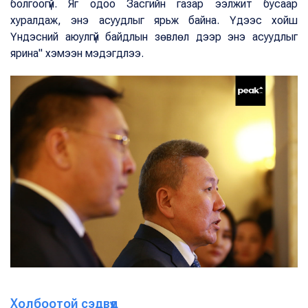
болгоогүй. Яг одоо Засгийн газар ээлжит бусаар
хуралдаж, энэ асуудлыг ярьж байна. Үдээс хойш
Үндэсний аюулгүй байдлын зөвлөл дээр энэ асуудлыг
ярина" хэмээн мэдэгдлээ.
Холбоотой сэдвүүд