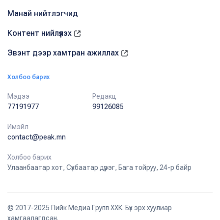
Манай нийтлэгчид
Контент нийлүүлэх
Эвэнт дээр хамтран ажиллах
Холбоо барих
Мэдээ
Редакц
77191977
99126085
Имэйл
contact@peak.mn
Холбоо барих
Улаанбаатар хот, Сүхбаатар дүүрэг, Бага тойруу, 24-р байр
© 2017-2025 Пийк Медиа Групп ХХК. Бүх эрх хуулиар
хамгаалагдсан.