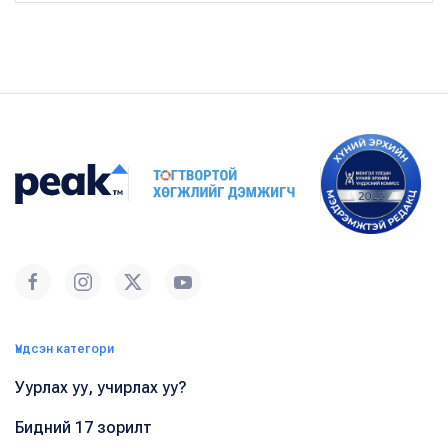
Үндсэн категори
Уурлах уу, учирлах уу?
Бидний 17 зорилт