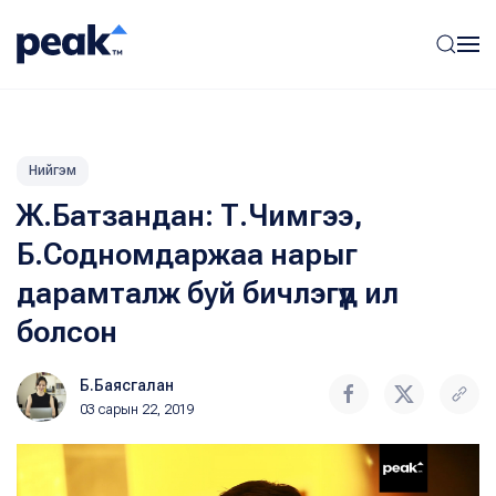
Нийгэм
Ж.Батзандан: Т.Чимгээ,
Б.Содномдаржаа нарыг
дарамталж буй бичлэгүүд ил
болсон
Б.Баясгалан
03 сарын 22, 2019