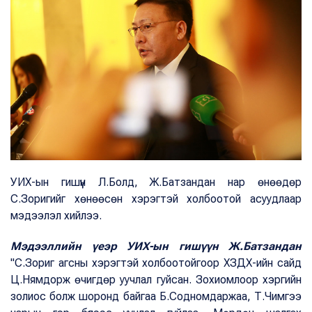
УИХ-ын гишүүн Л.Болд, Ж.Батзандан нар өнөөдөр
С.Зоригийг хөнөөсөн хэрэгтэй холбоотой асуудлаар
мэдээлэл хийлээ.
Мэдээллийн үеэр УИХ-ын гишүүн Ж.Батзандан
"С.Зориг агсны хэрэгтэй холбоотойгоор ХЗДХ-ийн сайд
Ц.Нямдорж өчигдөр уучлал гуйсан. Зохиомлоор хэргийн
золиос болж шоронд байгаа Б.Содномдаржаа, Т.Чимгээ