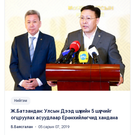
Нийгэм
Ж.Батзандан: Улсын Дээд шүүхийн 5 шүүгчийг
огцруулах асуудлаар Ерөнхийлөгчид хандана
Б.Баясгалан
・ 05 сарын 07, 2019