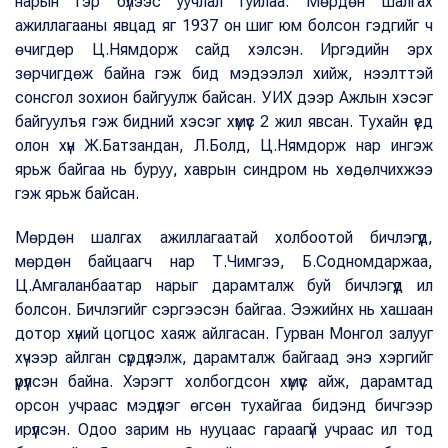
нарын гэр бүлээс уучлал гуйлаа. Мөрдөн шалгах
ажиллагааны явцад яг 1937 он шиг юм болсон гэдгийг ч
өчигдөр Ц.Нямдорж сайд хэлсэн. Иргэдийн эрх
зөрчигдөж байна гэж бид мэдээлэл хийж, нээлттэй
сонсгол зохион байгуулж байсан. УИХ дээр Ажлын хэсэг
байгуулъя гэж бидний хэсэг хүмүүс 2 жил явсан. Тухайн үед
олон хүн Ж.Батзандан, Л.Болд, Ц.Нямдорж нар ингэж
ярьж байгаа нь буруу, хаврын синдром нь хөдөлчихжээ
гэж ярьж байсан.
Мөрдөн шалгах ажиллагаатай холбоотой бичлэгүүд,
мөрдөн байцаагч нар Т.Чимгээ, Б.Содномдаржаа,
Ц.Амгаланбаатар нарыг дарамталж буй бичлэгүүд ил
болсон. Бичлэгийг сэргээсэн байгаа. Ээжийнх нь хашаан
дотор хүний цогцос хаяж айлгасан. Гурван Монгол залууг
хүчээр айлган сүрдүүлэлж, дарамталж байгаад энэ хэргийг
үүрүүлсэн байна. Хэрэгт холбогдсон хүмүүс айж, дарамтад
орсон учраас мэдүүлэг өгсөн тухайгаа бидэнд бичгээр
ирүүлсэн. Одоо зарим нь нууцаас гараагүй учраас ил тод