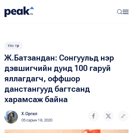
Улс төр
Ж.Батзандан: Сонгуульд нэр
дэвшигчийн дунд 100 гаруй
яллагдагч, оффшор
данстангууд багтсанд
харамсаж байна
Х.Оргил
05 сарын 18, 2020