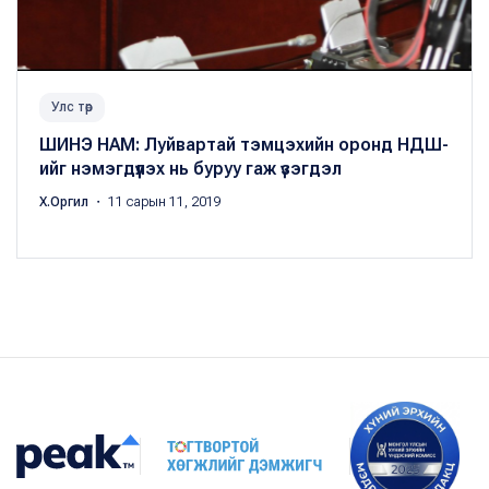
Улс төр
ШИНЭ НАМ: Луйвартай тэмцэхийн оронд НДШ-
ийг нэмэгдүүлэх нь буруу гаж үзэгдэл
Х.Оргил
・ 11 сарын 11, 2019