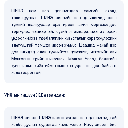
ШИНЭ нам нэр дэвшигчдээ хамгийн эхэнд
танилцуулсан. ШИНЭ эвслийн нэр дэвшигчид олон
түмний шалгуураар орж ирсэн, ажил мэргэжилдээ
тэргүүлэх чадвартай, бүхий л амьдралдаа эх орон,
үндэстнийхээ төлөө, баялгийн хувьсгалыг хэрэгжүүлэхийн
төлөө тууштай тэмцэж ирсэн хүмүүс. Цаашид манай нэр
дэвшигчдэд олон түмнийхээ дэмжлэг, итгэлийг авч
Монголын төрийг шинэчлэх, Монгол Улсад баялгийн
хувьсгалыг хийх ийм томоохон үүрэг ногдож байгааг
хэлэх хэрэгтэй.
УИХ-ын гишүүн Ж.Батзандан:
ШИНЭ эвсэл, ШИНЭ намын зүгээс нэр дэвшигчидтэй
холбогдуулан судалгаа хийж үзлээ. Нам, эвсэл, бие