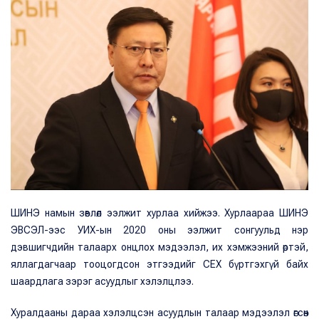
ШИНЭ намын зөвлөл ээлжит хурлаа хийжээ. Хурлаараа ШИНЭ
ЭВСЭЛ-ээс УИХ-ын 2020 оны ээлжит сонгуульд нэр
дэвшигчдийн талаарх онцлох мэдээлэл, их хэмжээний өртэй,
яллагдагчаар тооцогдсон этгээдийг СЕХ бүртгэхгүй байх
шаардлага зэрэг асуудлыг хэлэлцлээ.
Хуралдааны дараа хэлэлцсэн асуудлын талаар мэдээлэл өгсөн