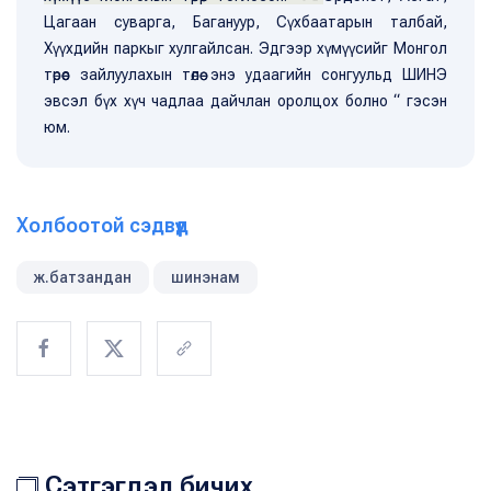
Цагаан суварга, Багануур, Сүхбаатарын талбай,
Хүүхдийн паркыг хулгайлсан. Эдгээр хүмүүсийг Монгол
төрөөс зайлуулахын төлөө энэ удаагийн сонгуульд ШИНЭ
эвсэл бүх хүч чадлаа дайчлан оролцох болно “ гэсэн
юм.
Холбоотой сэдвүүд
ж.батзандан
шинэнам
Сэтгэгдэл бичих