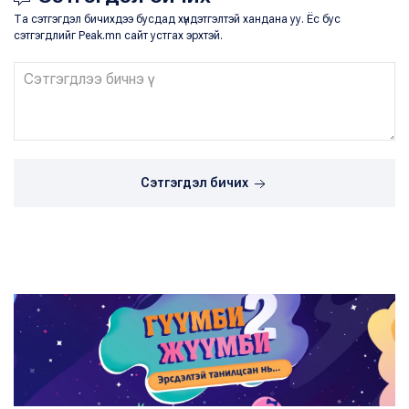
Та сэтгэгдэл бичихдээ бусдад хүндэтгэлтэй хандана уу. Ёс бус
сэтгэгдлийг Peak.mn сайт устгах эрхтэй.
Сэтгэгдэл бичих