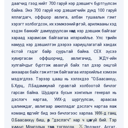
даагчид гээд нийт 700 гаруй нэр дэвшигч бүртгүүлсэн
байна. Энэ 700 гаруй нэр дэвшигчийн дунд 100 гаруй
яллагдагч, оффшор авлига, албан тушаалын гэмт
хэрэгт холбогдсон, их хэмжээний өртэй, арилжааны хэд
хэдэн банкийг дампууруулсан нөхөд нэр дэвшиж байгааг
хараад харамсаж байгаагаа илэрхийлье. Улс төрийн
намууд нэр дэвшилтэн дээрээ хариуцлагатай хандах
ёстой гэдэг байр суурьтай байна. СЕХ зүсээ
хувиргасан оффшорчид, авлигачид, ЖДҮ-ийн
хулгайчдыг бүртгэж авахгүй байх тал дээр онцгой
анхаарах байх гэж итгэж байгаагаа илэрхийлье хэмээн
мэдэгдлээ. Тэрээр цааш нь хэлэхдээ “О.Баасанхүү,
Б.Хурц, Л.Бадамжунай гуравтай холбоотой бичлэг
гарсан байна. Шударга бусын хонгилын генерал нь
дэслэгч нартаа, УИХ-д шургуулсан, араасаа
цалинждаг, авлигаар ажилладаг дэслэгч нартаа яаж
команд өгдгийг бид энэ бичлэгээс харлаа.
УИХ-д ганц
О.Баасанхүү биш, өөр “дэслэгч” нар ч цөөнгүй бий. Тэр
хүмүүс Монголын төрөөр тоглосон.
Эрдэнэт, Асгат,