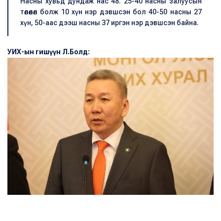
Насны хувьд дундаж нас 48. 25-40 насны залуусын
төлөөлөл болж 10 хүн нэр дэвшсэн бол 40-50 насны 27
хүн, 50-аас дээш насны 37 иргэн нэр дэвшсэн байна.
УИХ-ын гишүүн Л.Болд: