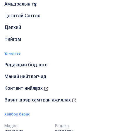
Амьдралын түүх
Цэгцтэй Сэтгэх
Дэлхий
Нийгэм
Үйлчилгээ
Редакцын бодлого
Манай нийтлэгчид
Контент нийлүүлэх
Эвэнт дээр хамтран ажиллах
Холбоо барих
Мэдээ
Редакц