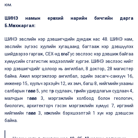
юм.
ШИНЭ намын ерөнхий нарийн бичгийн дарга
Б.Мөнхжаргал:
ШИНЭ эвслийн нэр дэвшигчдийн дундаж нас 48. ШИНЭ нам,
эвслийн зүгээс хуулийн хугацаанд багтааж нэр дэвшүүлэх
шийдвэрээ гаргаж, СЕХ-нд өглөө. Тус эвслээс нэр дэвшиж байгаа
хүмүүсийн статистик мэдээллийг хүргэе. ШИНЭ эвслээс нийт
нэр дэвшигчдийг цолоор нь ангилбал, 8 доктор, 28 магистер
байна. Ажил мэргэжлээр ангилбал, эдийн засагч-санхүүч 16,
инженер 15, хуульч эрхзүйч 12, их эмч, багш 8, нийгмийн ухааны
салбарын төлөөлөл 5, улс төр судлаач, төрийн удирдлагын судлаач 4,
малчдын төлөөлөл 3, мэргэжлийн холбоод болон геологич,
биологич, архитекторч гэсэн мэргэжлийн хүмүүс 7, иргэний
нийгмийн төлөөлөл 3, хөгжлийн бэрхшээлтэй 1 хүн нэр дэвшсэн
байна.