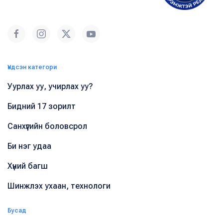
Үндсэн категори
Уурлах уу, учирлах уу?
Бидний 17 зорилт
Санхүүгийн боловсрол
Би нэг удаа
Хүний багш
Шинжлэх ухаан, технологи
Бусад