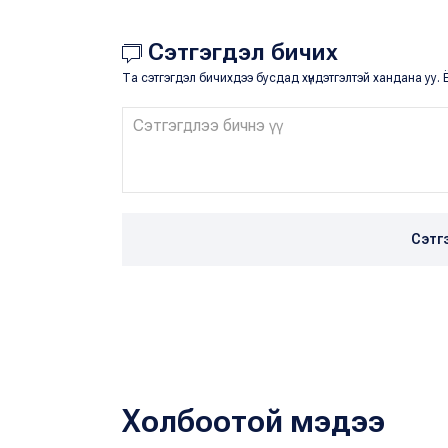
Сэтгэгдэл бичих
Та сэтгэгдэл бичихдээ бусдад хүндэтгэлтэй хандана уу. Ё
Сэтг
Холбоотой мэдээ