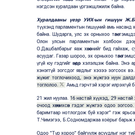
нэгдсэн хуралдаан үргэжщлжилж байна.
Хуралдааны үеэр УИХ-ын гишүүн Ж.Б
түүхэнд парламентын гишүүний амь насанд хүрс
байна. Шударга, улс эх орныхоо төлөө тэмцдэ
Олон улсын парламентын холбоон дээр 
О.Дашбалбарыг яаж хөнөөснийг бид гайхаж, 
асуудаг. Газар шороо, эх орныхоо төлөө тэмцс
үгүй юу гэдгийг өнөөдөр хэлэлцэж байна. Энэ а
хэнэггүй зогсдог явдлыг хэзээ зогсоох вэ
жүжиг тоглочихоод, энэ жүжгээ нуун далд
тоглолоо.
Амьд гэрчтэй хэрэг илрэхгүй б
21 жил нуулаа.
16 настай хүүхэд, 29 настай 
очоод хөнөчихсөн гэдэг жүжгээ одоо зогсоо.
баримтаар нотлогдож буй хэрэг" гэж ярьса
Т.Чимэгээ, Б.Содномдаржаа хоёрыг барьж 
Одоо "Түр хороо" байгуулж асуудлыг нэг т