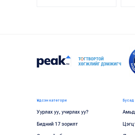
Үндсэн категори
Бусад
Уурлах уу, учирлах уу?
Амьдр
Бидний 17 зорилт
Цэгц