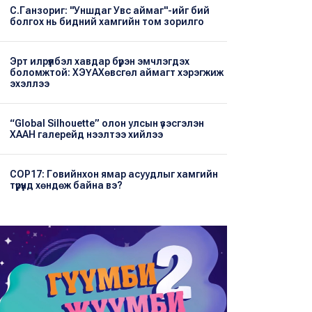
С.Ганзориг: "Уншдаг Увс аймаг"-ийг бий
болгох нь бидний хамгийн том зорилго
Эрт илрүүлбэл хавдар бүрэн эмчлэгдэх
боломжтой: ХЭҮА​Хөвсгөл аймагт хэрэгжиж
эхэллээ
“Global Silhouette” олон улсын үзэсгэлэн
ХААН галерейд нээлтээ хийлээ
COP17: Говийнхон ямар асуудлыг хамгийн
түрүүнд хөндөж байна вэ?