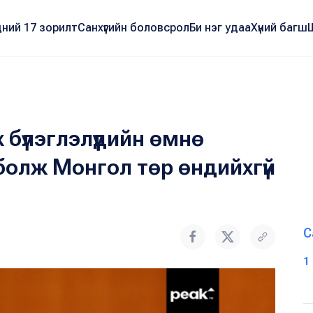
ний 17 зорилт
Санхүүгийн боловсрол
Би нэг удаа
Хүний багш
бүлэглэлүүдийн өмнө
 болж Монгол төр өндийхгүй
С
1