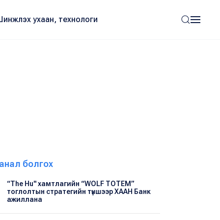
Шинжлэх ухаан, технологи
анал болгох
“The Hu" хамтлагийн “WOLF TOTEM”
тоглолтын стратегийн түншээр ХААН Банк
ажиллана