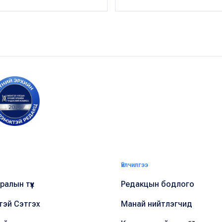
Үйлчилгээ
алын түүх
Редакцын бодлого
тэй Сэтгэх
Манай нийтлэгчид