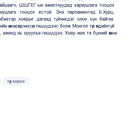
н байцаагч, ШШГЕГ-ын ажилтнуудад хариуцлага тооцох
иуцлага тооцох ёстой. Энэ парламентад Б.Хурц,
баатар хоёрыг дагаад гүйчихдэг олон хүн байгаа.
н өмнө сөгдчихсөн гишүүдээс болж Монгол төр өндийхгүй
 ажилд нь оруулъя гишүүдээ. Хоёр жил та бүхний өмнө
түр хороо