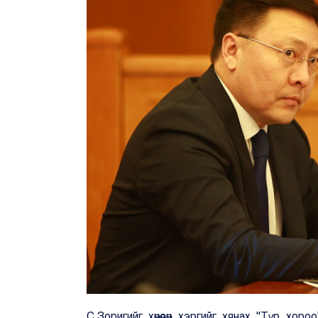
С.Зоригийг хөнөөсөн хэргийг хянах "Түр хо