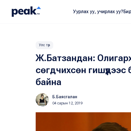
Уурлах уу, учирлах уу?
Бид
Улс төр
Ж.Батзандан: Олигарх 
сөгдчихсөн гишүүдээс
байна
Б.Баясгалан
04 сарын 12, 2019