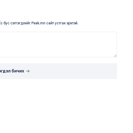
с бус сэтгэгдлийг Peak.mn сайт устгах эрхтэй.
эгдэл бичих