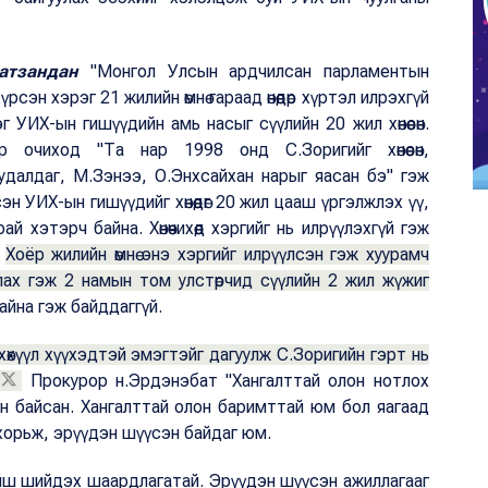
атзандан
"Монгол Улсын ардчилсан парламентын
эн хэрэг 21 жилийн өмнө гараад өнөөдөр хүртэл илрэхгүй
г УИХ-ын гишүүдийн амь насыг сүүлийн 20 жил хөнөөсөн.
очиход "Та нар 1998 онд С.Зоригийг хөнөөсөн,
судалдаг, М.Зэнээ, О.Энхсайхан нарыг яасан бэ" гэж
эн УИХ-ын гишүүдийг хөнөөдөг 20 жил цааш үргэлжлэх үү,
рай хэтэрч байна. Хөнөөчихөөд хэргийг нь илрүүлэхгүй гэж
.
Хоёр жилийн өмнө энэ хэргийг илрүүлсэн гэж хуурамч
лах гэж 2 намын том улстөрчид сүүлийн 2 жил жүжиг
айна гэж байддаггүй.
хөхүүл хүүхэдтэй эмэгтэйг дагуулж С.Зоригийн гэрт нь
Прокурор н.Эрдэнэбат "Хангалттай олон нотлох
н байсан. Хангалттай олон баримттай юм бол яагаад
хорьж, эрүүдэн шүүсэн байдаг юм.
ийш шийдэх шаардлагатай. Эрүүдэн шүүсэн ажиллагааг