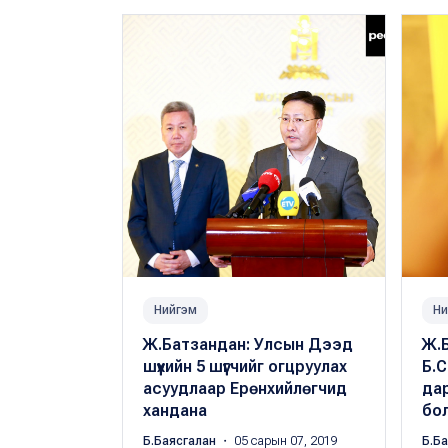
Нийгэм
Ни
Ж.Батзандан: Улсын Дээд
Ж.Б
шүүхийн 5 шүүгчийг огцруулах
Б.
асуудлаар Ерөнхийлөгчид
дар
хандана
бо
Б.Баясгалан
・ 05 сарын 07, 2019
Б.Б