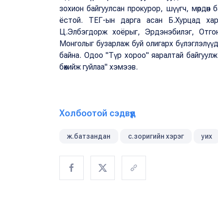
зохион байгуулсан прокурор, шүүгч, мөрдө
ёстой. ТЕГ-ын дарга асан Б.Хурцад хар
Ц.Элбэгдорж хоёрыг, Эрдэнэбилэг, Отгон
Монголыг бузарлаж буй олигарх бүлэглэлүүдий
байна. Одоо "Түр хороо" яаралтай байгуулж,
бөхийж гуйлаа" хэмээв.
Холбоотой сэдвүүд
ж.батзандан
с.зоригийн хэрэг
уих