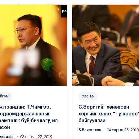
йгэм
Улс төр
атзандан: Т.Чимгээ,
С.Зоригийг хөнөөсөн
Содномдаржаа нарыг
хэргийг хянах "Түр хороо
амталж буй бичлэгүүд ил
байгууллаа
лсон
Б.Баясгалан
・ 04 сарын 25, 2019
аясгалан
・ 03 сарын 22, 2019