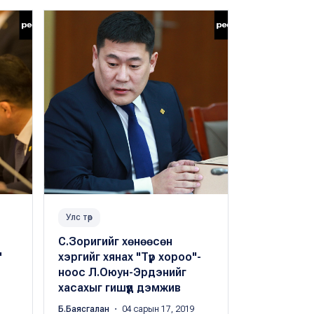
Улс төр
Улс төр
С.Зоригийг хөнөөсөн
Түр хороо
"
хэргийг хянах "Түр хороо"-
хаалттай г
ноос Л.Оюун-Эрдэнийг
Б.Баясгалан
・
хасахыг гишүүд дэмжив
Б.Баясгалан
・ 04 сарын 17, 2019