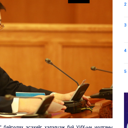
2
3
4
5
роо" байгуулах эсэхийг хэлэлцэж буй УИХ-ын чуулганы