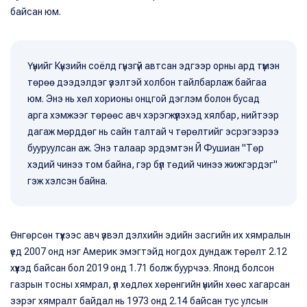
байсан юм.
Үүнийг Күнзийн соёлд гүнзгүй автсан эдгээр орны ард түмэн
төрөө дээдэлдэг үзэлтэй холбон тайлбарлаж байгаа
юм. Энэ нь хөл хорионы онцгой дэглэм болон бусад
арга хэмжээг төрөөс авч хэрэгжүүлэхэд хялбар, нийтээр
дагаж мөрддөг нь сайн талтай ч төрөлтийг эсрэгээрээ
бууруулсан аж. Энэ талаар эрдэмтэн Й Фушиан "Төр
хэдий чинээ том байна, гэр бүл төдий чинээ жижгэрдэг"
гэж хэлсэн байна.
Өнгөрсөн түүхээс авч үзвэл дэлхийн эдийн засгийн их хямралын
үед 2007 онд нэг Америк эмэгтэйд ногдох дундаж төрөлт 2.12
хүүхэд байсан бол 2019 онд 1.71 болж буурчээ. Японд болсон
газрын тосны хямрал, үл хөдлөх хөрөнгийн үнийн хөөс хагарсан
зэрэг хямралт байдал нь 1973 онд 2.14 байсан тус улсын