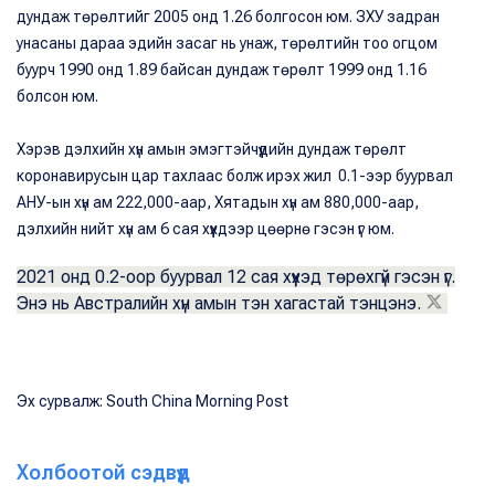
дундаж төрөлтийг 2005 онд 1.26 болгосон юм. ЗХУ задран
унасаны дараа эдийн засаг нь унаж, төрөлтийн тоо огцом
буурч 1990 онд 1.89 байсан дундаж төрөлт 1999 онд 1.16
болсон юм.
Хэрэв дэлхийн хүн амын эмэгтэйчүүдийн дундаж төрөлт
коронавирусын цар тахлаас болж ирэх жил 0.1-ээр буурвал
АНУ-ын хүн ам 222,000-аар, Хятадын хүн ам 880,000-аар,
дэлхийн нийт хүн ам 6 сая хүүхдээр цөөрнө гэсэн үг юм.
2021 онд 0.2-оор буурвал 12 сая хүүхэд төрөхгүй гэсэн үг.
Энэ нь Австралийн хүн амын тэн хагастай тэнцэнэ.
Эх сурвалж: South China Morning Post
Холбоотой сэдвүүд