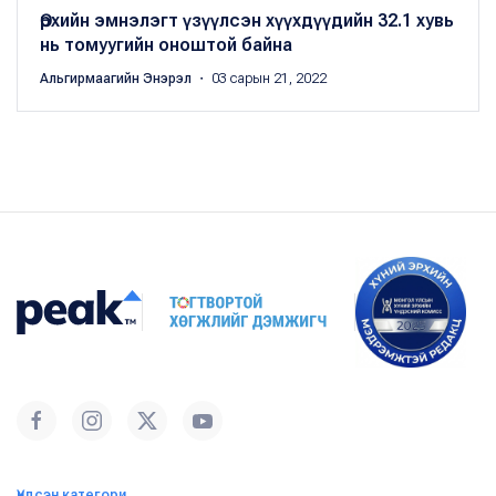
Өрхийн эмнэлэгт үзүүлсэн хүүхдүүдийн 32.1 хувь
нь томуугийн оноштой байна
Альгирмаагийн Энэрэл
・ 03 сарын 21, 2022
Үндсэн категори