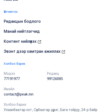
Үйлчилгээ
Редакцын бодлого
Манай нийтлэгчид
Контент нийлүүлэх
Эвэнт дээр хамтран ажиллах
Холбоо барих
Мэдээ
Редакц
77191977
99126085
Имэйл
contact@peak.mn
Холбоо барих
Улаанбаатар хот, Сүхбаатар дүүрэг, Бага тойруу, 24-р байр