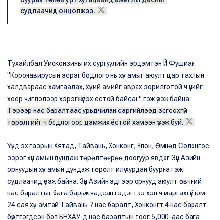
буурах төлөв урт хугацаанд ажиглагдасныг
судлаачид онцолжээ.
Тухайлбал Уисконзины их сургуулийн эрдэмтэн Й Фушиан
"Коронавирусын эсрэг бодлого нь хүн амыг аюулт цар тахлын
халдвараас хамгаалах, хүний амийг аврах зорилготой ч үүнийг
хоёр чиглэлээр хэрэгжүүлэх ёстой байсан" гэж үзэж байна.
Тэрээр нас баралтаас урьдчилан сэргийлээд зогсохгүй
төрөлтийг ч бодлогоор дэмжих ёстой хэмээн үзэж буй.
Үүнд эх газрын Хятад, Тайвань, Хонконг, Япон, Өмнөд Солонгос
зэрэг хүн амын дундаж төрөлтөөрөө доогуур явдаг Зүүн Азийн
орнуудын хүн амын дундаж төрөлт илүү хурдан буурна гэж
судлаачид үзэж байна. Зүүн Азийн эдгээр орнууд аюулт өвчний
нас баралтыг бага барьж чадсан гэдэгтээ хэн ч маргахгүй юм.
24 сая хүн амтай Тайвань 7 нас баралт, Хонконгт 4 нас баралт
бүртгэгдсэн бол БНХАУ-д нас баралтын тоог 5,000-аас бага