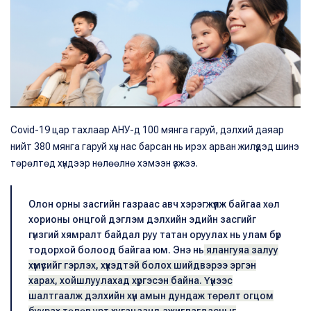
Covid-19 цар тахлаар АНУ-д 100 мянга гаруй, дэлхий даяар
нийт 380 мянга гаруй хүн нас барсан нь ирэх арван жилүүдэд шинэ
төрөлтөд хүндээр нөлөөлнө хэмээн үзжээ.
Олон орны засгийн газраас авч хэрэгжүүлж байгаа хөл
хорионы онцгой дэглэм дэлхийн эдийн засгийг
гүнзгий хямралт байдал руу татан оруулах нь улам бүр
тодорхой болоод байгаа юм. Энэ нь
ялангуяа залуу
хүмүүсийг гэрлэх, хүүхэдтэй болох шийдвэрээ эргэн
харах, хойшлуулахад хүргэсэн байна. Үүнээс
шалтгаалж дэлхийн хүн амын дундаж төрөлт огцом