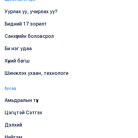
Уурлах уу, учирлах уу?
Бидний 17 зорилт
Санхүүгийн боловсрол
Би нэг удаа
Хүний багш
Шинжлэх ухаан, технологи
Бусад
Амьдралын түүх
Цэгцтэй Сэтгэх
Дэлхий
Нийгэм