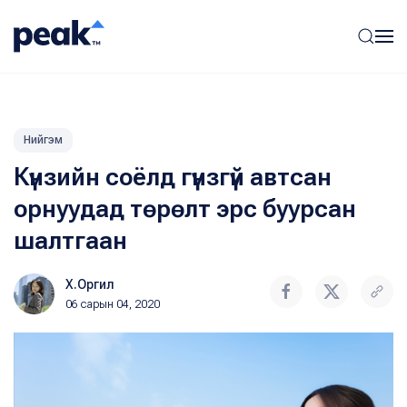
Нийгэм
Күнзийн соёлд гүнзгүй автсан
орнуудад төрөлт эрс буурсан
шалтгаан
Х.Оргил
06 сарын 04, 2020