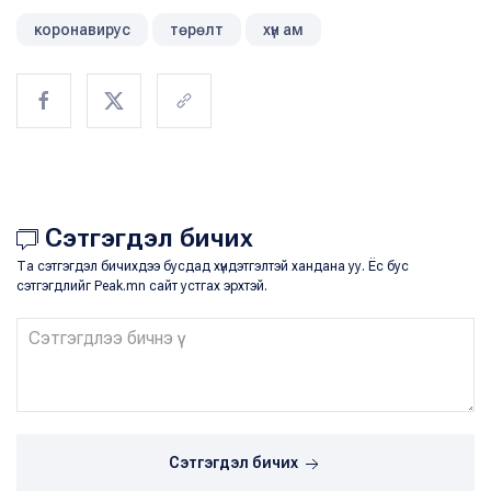
коронавирус
төрөлт
хүн ам
Сэтгэгдэл бичих
Та сэтгэгдэл бичихдээ бусдад хүндэтгэлтэй хандана уу. Ёс бус
сэтгэгдлийг Peak.mn сайт устгах эрхтэй.
Сэтгэгдэл бичих