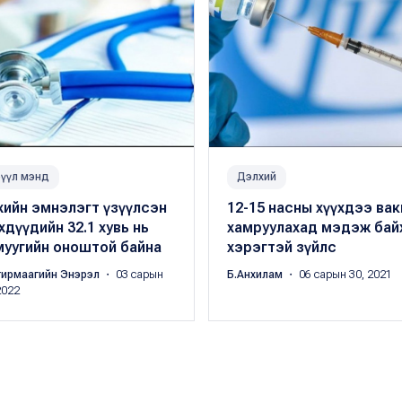
үүл мэнд
Дэлхий
хийн эмнэлэгт үзүүлсэн
12-15 насны хүүхдээ вак
хдүүдийн 32.1 хувь нь
хамруулахад мэдэж бай
муугийн оноштой байна
хэрэгтэй зүйлс
гирмаагийн Энэрэл
・ 03 сарын
Б.Анхилам
・ 06 сарын 30, 2021
2022