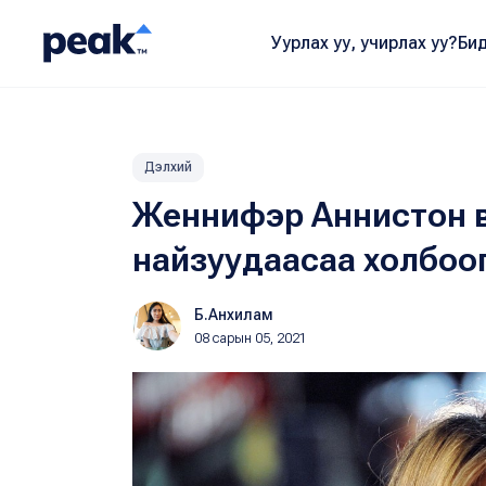
Уурлах уу, учирлах уу?
Бид
Дэлхий
Женнифэр Аннистон в
найзуудаасаа холбоо
Б.Анхилам
08 сарын 05, 2021