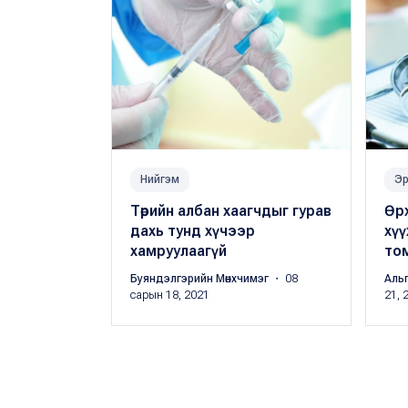
Нийгэм
Эр
Төрийн албан хаагчдыг гурав
Өр
дахь тунд хүчээр
хүү
хамруулаагүй
то
Буяндэлгэрийн Мөнхчимэг
・ 08
Аль
сарын 18, 2021
21, 