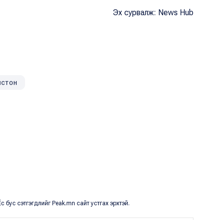
Эх сурвалж: News Hub
истон
с бус сэтгэгдлийг Peak.mn сайт устгах эрхтэй.