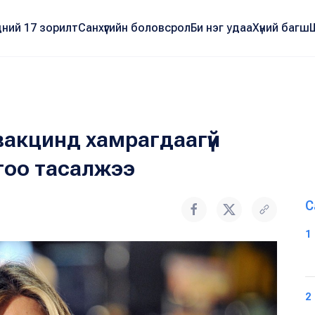
ний 17 зорилт
Санхүүгийн боловсрол
Би нэг удаа
Хүний багш
акцинд хамрагдаагүй
гоо тасалжээ
С
1
2