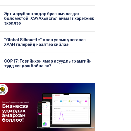
Эрт илрүүлбэл хавдар бүрэн эмчлэгдэх
боломжтой: ХЭҮА​Хөвсгөл аймагт хэрэгжиж
эхэллээ
“Global Silhouette” олон улсын үзэсгэлэн
ХААН галерейд нээлтээ хийлээ
COP17: Говийнхон ямар асуудлыг хамгийн
түрүүнд хөндөж байна вэ?