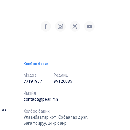
Холбоо барих
Мэдээ
Редакц
77191977
99126085
Имэйл
contact@peak.mn
лах
Холбоо барих
Улаанбаатар хот, Сүхбаатар дүүрэг,
Бага тойруу, 24-р байр