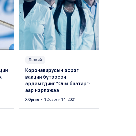
Дэлхий
Дэлхий
цин
Коронавирусын эсрэг
БиоНТех: 
х
вакцин бүтээсэн
омикрон х
эрдэмтдийг "Оны баатар"-
хамгаална
аар нэрлэжээ
Б.Анхилам
・ 1
Х.Оргил
・ 12 сарын 14, 2021