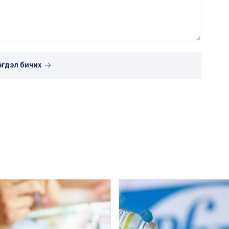
эгдэл бичих