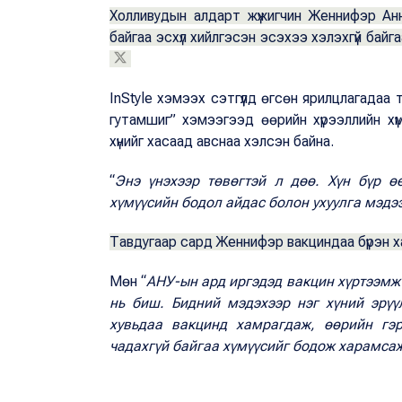
Холливудын алдарт жүжигчин Женнифэр Ан
байгаа эсхүл хийлгэсэн эсэхээ хэлэхгүй бай
InStyle хэмээх сэтгүүлд өгсөн ярилцлагадаа 
гутамшиг” хэмээгээд өөрийн хүрээллийн хү
хүнийг хасаад авснаа хэлсэн байна.
“
Энэ үнэхээр төвөгтэй л дөө. Хүн бүр 
хүмүүсийн бодол айдас болон ухуулга мэдэ
Тавдугаар сард Женнифэр вакциндаа бүрэн 
Мөн “
АНУ-ын ард иргэдэд вакцин хүртээмжтэ
нь биш. Бидний мэдэхээр нэг хүний эрүү
хувьдаа вакцинд хамрагдаж, өөрийн гэр
чадахгүй байгаа хүмүүсийг бодож харамса