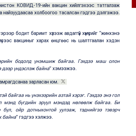
нистон КОВИД-19-ийн вакцин хийлгэхээс татгалзаж
гаа найзуудаасаа холбоогоо тасалсан гэдгээ дэлгэжээ.
тэрээр бодит баримт хүлээж авдаггүй хүмүүсийг “жинхэнэ
мүүсээс вакциныг харах өнцгөөс нь шалтгаалан хэдэн
өөрийн бодолд үнэмшиж байгаа. Гэхдээ маш олон
э дээр үндэслэж байна
” хэмээжээ.
хамрагдсанаа зарласан юм.
й байгаа нь үнэхээрийн азтай хэрэг. Гэхдээ энэ гол
л мэнд бүгдийн эрүүл мэндэд нөлөөлж байгаа. Би
 бүл, ойр дотныхонтой уулзаж, тэднийгээ тэвэрч
ж байна
” гэдгээ хэлжээ.