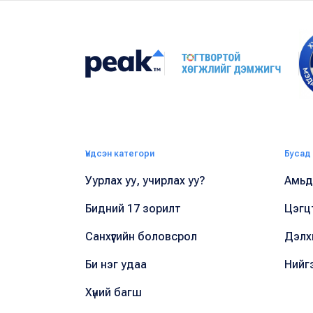
Үндсэн категори
Бусад
Уурлах уу, учирлах уу?
Амьдр
Бидний 17 зорилт
Цэгц
Санхүүгийн боловсрол
Дэлх
Би нэг удаа
Нийг
Хүний багш