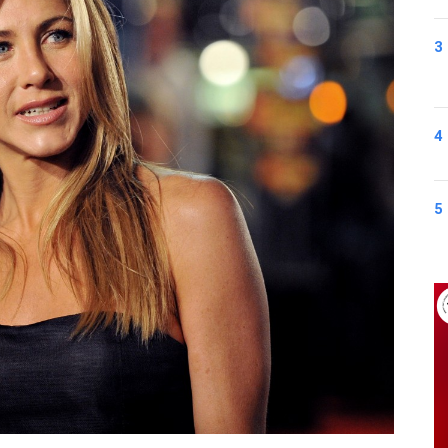
3
4
5