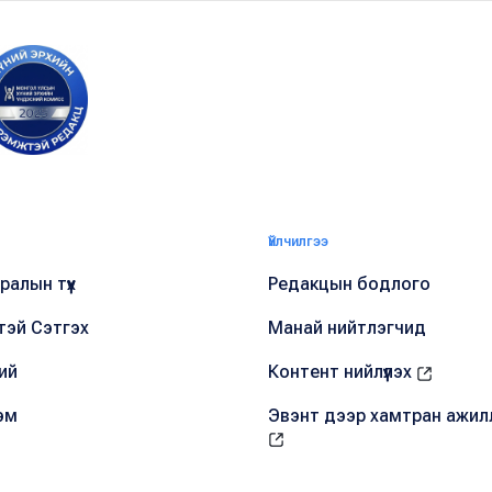
Үйлчилгээ
алын түүх
Редакцын бодлого
тэй Сэтгэх
Манай нийтлэгчид
ий
Контент нийлүүлэх
эм
Эвэнт дээр хамтран ажил