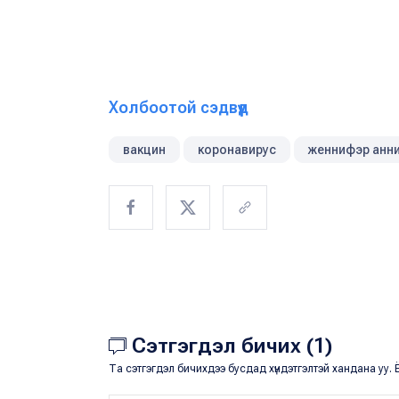
Холбоотой сэдвүүд
вакцин
коронавирус
женнифэр анн
Сэтгэгдэл бичих (1)
Та сэтгэгдэл бичихдээ бусдад хүндэтгэлтэй хандана уу. Ё