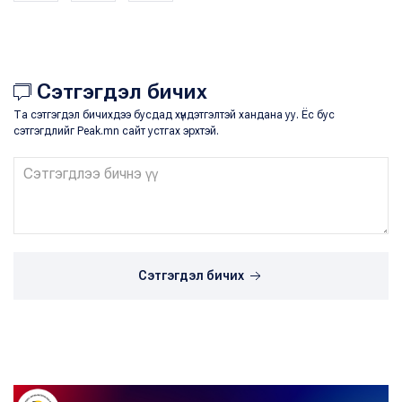
Сэтгэгдэл бичих
Та сэтгэгдэл бичихдээ бусдад хүндэтгэлтэй хандана уу. Ёс бус
сэтгэгдлийг Peak.mn сайт устгах эрхтэй.
Сэтгэгдэл бичих