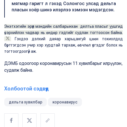
мягмар гаригт л гэхэд Солонгос улсад дельта
пласын хоёр шинэ илэрлээ хэмээн мэдэгдсэн.
Энэтхэгийн эрүүл мэндийн салбарынхан делтьа пласыг уушгид
үсэрхийлэх чадвар нь өндөр гэдгийг судлан тогтоосон байна.
Гэхдээ дэлхий даяар харьцангуй цөөн тохиолдод
бүртгэгдсэн учир хэр хурдтай тархаж, өвчлөл үүсгэдэг болох нь
тогтоогдоогүй аж.
ДЭМБ одоогоор коронавирусын 11 хувилбарыг илрүүлэн,
судалж байна.
Холбоотой сэдвүүд
дельта хувилбар
коронавирус