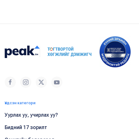
Үндсэн категори
Уурлах уу, учирлах уу?
Бидний 17 зорилт