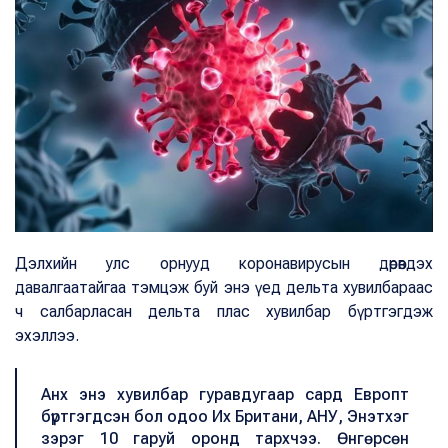
Дэлхийн улс орнууд коронавирусын дөрөвдэх
давалгаатайгаа тэмцэж буй энэ үед дельта хувилбараас
ч салбарласан дельта плас хувилбар бүртгэгдэж
эхэллээ.
Анх энэ хувилбар гуравдугаар сард Европт
бүртгэгдсэн бол одоо Их Британи, АНУ, Энэтхэг
зэрэг 10 гаруй оронд тархчээ. Өнгөрсөн