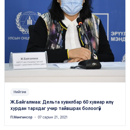
Нийгэм
Ж.Байгалмаа: Дельта хувилбар 60 хувиар илүү
хурдан тархдаг учир тайвшрах болоогүй
П.Мөнгөнсор
・ 07 сарын 21, 2021