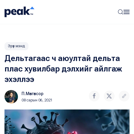
Эрүүл мэнд
Дельтагаас ч аюултай дельта
плас хувилбар дэлхийг айлгаж
эхэллээ
П.Мөнгөнсор
08 сарын 06, 2021