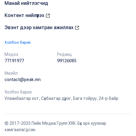
Манай нийтлэгчид
Контент нийлүүлэх
Эвэнт дээр хамтран ажиллах
Холбоо барих
Мэдээ
Редакц
77191977
99126085
Имэйл
contact@peak.mn
Холбоо барих
Улаанбаатар хот, Сүхбаатар дүүрэг, Бага тойруу, 24-р байр
© 2017-2025 Пийк Медиа Групп ХХК. Бүх эрх хуулиар
хамгаалагдсан.