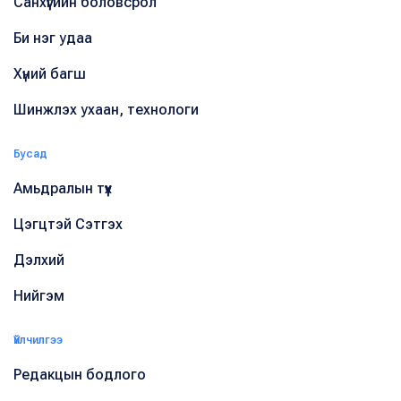
Санхүүгийн боловсрол
Би нэг удаа
Хүний багш
Шинжлэх ухаан, технологи
Бусад
Амьдралын түүх
Цэгцтэй Сэтгэх
Дэлхий
Нийгэм
Үйлчилгээ
Редакцын бодлого