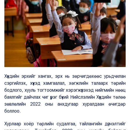
Хүүхдийн эрхийг хангах, эрх нь зөрчигдөхөөс урьдчилан
сэргийлэх, хүүхэд хамгаалал, хөгжлийн талаарх төрийн
бодлого, хууль тогтоомжийг хэрэгжүүлэхэд нийгмийн нөөц
баялгийг дайчлах чиг үүрэг бүхий Нийслэлийн Хүүхдийн төлөө
зөвлөлийн 2022 оны анхдугаар хуралдаан өчигдөр
боллоо.
Хурлаар хоёр төрлийн судалгаа, тайлангийн дүгнэлтийг