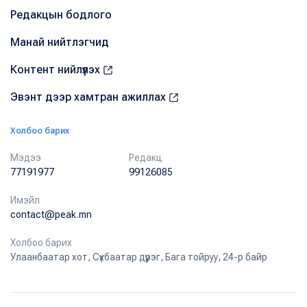
Редакцын бодлого
Манай нийтлэгчид
Контент нийлүүлэх
Эвэнт дээр хамтран ажиллах
Холбоо барих
Мэдээ
Редакц
77191977
99126085
Имэйл
contact@peak.mn
Холбоо барих
Улаанбаатар хот, Сүхбаатар дүүрэг, Бага тойруу, 24-р байр