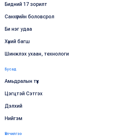
Бидний 17 зорилт
Санхүүгийн боловсрол
Би нэг удаа
Хүний багш
Шинжлэх ухаан, технологи
Бусад
Амьдралын түүх
Цэгцтэй Сэтгэх
Дэлхий
Нийгэм
Үйлчилгээ