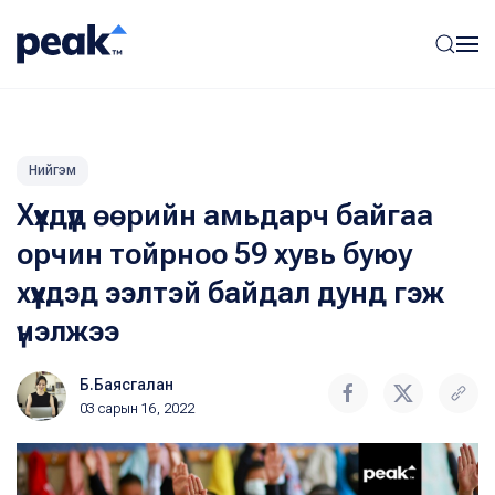
Нийгэм
Хүүхдүүд өөрийн амьдарч байгаа
орчин тойрноо 59 хувь буюу
хүүхдэд ээлтэй байдал дунд гэж
үнэлжээ
Б.Баясгалан
03 сарын 16, 2022