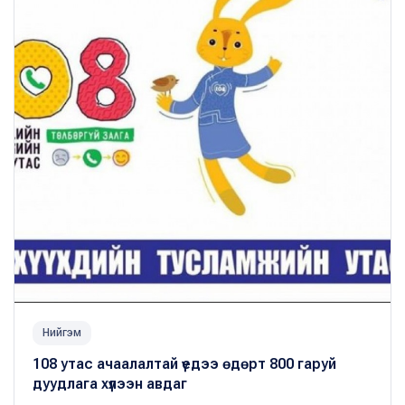
Нийгэм
108 утас ачаалалтай үедээ өдөрт 800 гаруй
дуудлага хүлээн авдаг