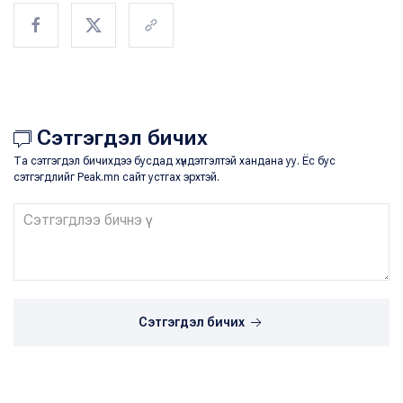
Сэтгэгдэл бичих
Та сэтгэгдэл бичихдээ бусдад хүндэтгэлтэй хандана уу. Ёс бус
сэтгэгдлийг Peak.mn сайт устгах эрхтэй.
Сэтгэгдэл бичих