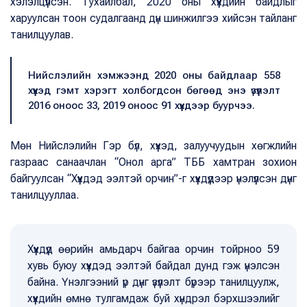
хэлэлцүүлсэн. Тухайлбал, 2020 оны хүүхдийн байдлыг
харуулсан тоон судалгаанд дүн шинжилгээ хийсэн тайланг
танилцуулав.
Нийслэлийн хэмжээнд 2020 оны байдлаар 558
хүүхэд гэмт хэрэгт холбогдсон бөгөөд энэ үзүүлэлт
2016 оноос 33, 2019 оноос 91 хүүхдээр буурчээ.
Мөн Нийслэлийн Гэр бүл, хүүхэд, залуучуудын хөгжлийн
газраас санаачлан “Онол арга” ТББ хамтран зохион
байгуулсан “Хүүхдэд ээлтэй орчин”-г хүүхдүүдээр үнэлүүлсэн дүнг
танилцууллаа.
Хүүхдүүд өөрийн амьдарч байгаа орчин тойрноо 59
хувь буюу хүүхдэд ээлтэй байдал дунд гэж үнэлсэн
байна. Үнэлгээний үр дүнг үзүүлэлт бүрээр танилцуулж,
хүүхдийн өмнө тулгамдаж буй хүндрэл бэрхшээлийг