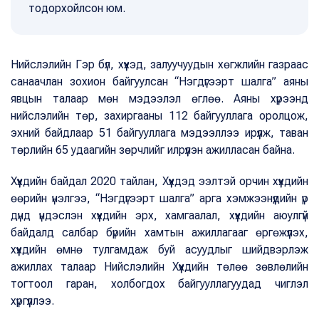
тодорхойлсон юм.
Нийслэлийн Гэр бүл, хүүхэд, залуучуудын хөгжлийн газраас
санаачлан зохион байгуулсан “Нэгдүгээрт шалга” аяны
явцын талаар мөн мэдээлэл өглөө. Аяны хүрээнд
нийслэлийн төр, захиргааны 112 байгууллага оролцож,
эхний байдлаар 51 байгууллага мэдээллээ ирүүлж, таван
төрлийн 65 удаагийн зөрчлийг илрүүлэн ажилласан байна.
Хүүхдийн байдал 2020 тайлан, Хүүхдэд ээлтэй орчин хүүхдийн
өөрийн үнэлгээ, “Нэгдүгээрт шалга” арга хэмжээнүүдийн үр
дүнд үндэслэн хүүхдийн эрх, хамгаалал, хүүхдийн аюулгүй
байдалд салбар бүрийн хамтын ажиллагааг өргөжүүлэх,
хүүхдийн өмнө тулгамдаж буй асуудлыг шийдвэрлэж
ажиллах талаар Нийслэлийн Хүүхдийн төлөө зөвлөлийн
тогтоол гаран, холбогдох байгууллагуудад чиглэл
хүргүүллээ.