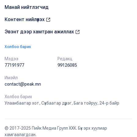
Манай нийтлэгчид
Контент нийлүүлэх
Эвэнт дээр хамтран ажиллах
Холбоо барих
Мэдээ
Редакц
77191977
99126085
Имэйл
contact@peak.mn
Холбоо барих
Улаанбаатар хот, Сүхбаатар дүүрэг, Бага тойруу, 24-р байр
© 2017-2025 Пийк Медиа Групп ХХК. Бүх эрх хуулиар
хамгаалагдсан.