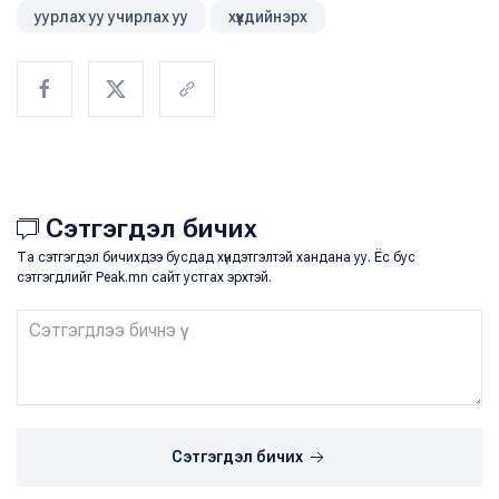
уурлах уу учирлах уу
хүүхдийнэрх
Сэтгэгдэл бичих
Та сэтгэгдэл бичихдээ бусдад хүндэтгэлтэй хандана уу. Ёс бус
сэтгэгдлийг Peak.mn сайт устгах эрхтэй.
Сэтгэгдэл бичих