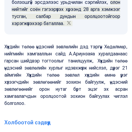
болзошгүй эрсдэлээс урьдчилан сэргийлэх,
олон
нийтийг соён гэгээрүүлэх хүрээнд 28 арга хэмжээг
тусган, салбар дундын оролцоотойгоор
хэрэгжүүлэхээр баталлаа.
Хүүхдийн төлөө үндэсний зөвлөлийн дэд тэргүүн Хөдөлмөр,
нийгмийн хамгааллын сайд А.Ариунзаяа хуралдаанаас
гарсан шийдвэр тогтоолыг танилцуулж, Хүүхдийн төлөө
үндэсний зөвлөлийн хурлыг идэвхжүүлж нийслэл, дүүрэг 21
аймгийн Хүүхдийн төлөө зөвлөл хүүхдийн өмнө үүрэг
хүлээгчдийн зөвлөгөөнийг зохион байгуулж, үндэсний
зөвлөгөөнийг орон нутаг бүрт эцэг эх асран
хамгаалагчдын оролцоотой зохион байгуулах чиглэл
болголоо.
Холбоотой сэдвүүд