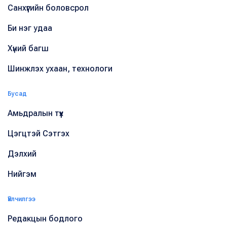
Санхүүгийн боловсрол
Би нэг удаа
Хүний багш
Шинжлэх ухаан, технологи
Бусад
Амьдралын түүх
Цэгцтэй Сэтгэх
Дэлхий
Нийгэм
Үйлчилгээ
Редакцын бодлого