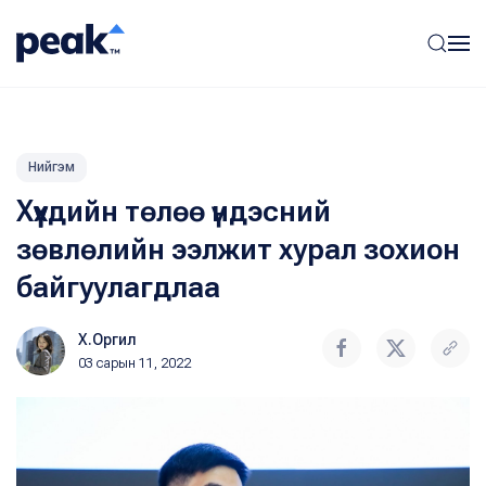
Нийгэм
Хүүхдийн төлөө үндэсний
зөвлөлийн ээлжит хурал зохион
байгуулагдлаа
Х.Оргил
03 сарын 11, 2022