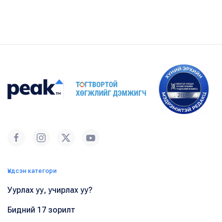
Үндсэн категори
Уурлах уу, учирлах уу?
Бидний 17 зорилт