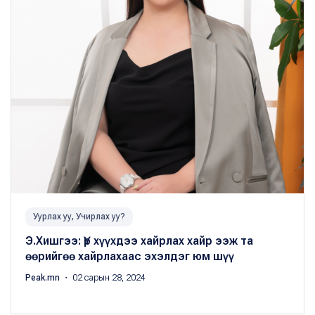
Уурлах уу, Учирлах уу?
Э.Хишгээ: Үр хүүхдээ хайрлах хайр ээж та
өөрийгөө хайрлахаас эхэлдэг юм шүү
Peak.mn
・ 02 сарын 28, 2024