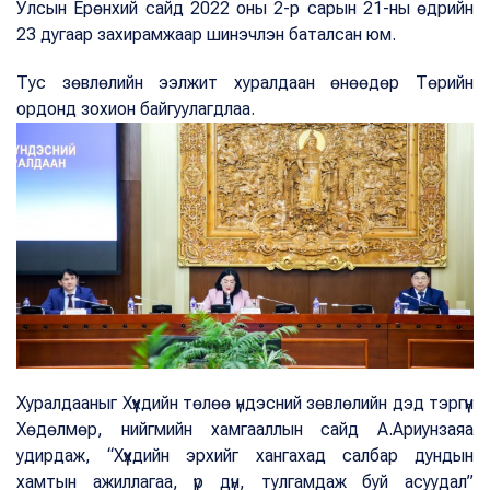
Улсын Ерөнхий сайд 2022 оны 2-р сарын 21-ны өдрийн
23 дугаар захирамжаар шинэчлэн баталсан юм.
Тус зөвлөлийн ээлжит хуралдаан өнөөдөр Төрийн
ордонд зохион байгуулагдлаа.
Хуралдааныг Хүүхдийн төлөө үндэсний зөвлөлийн дэд тэргүүн
Хөдөлмөр, нийгмийн хамгааллын сайд А.Ариунзаяа
удирдаж, “Хүүхдийн эрхийг хангахад салбар дундын
хамтын ажиллагаа, үр дүн, тулгамдаж буй асуудал”