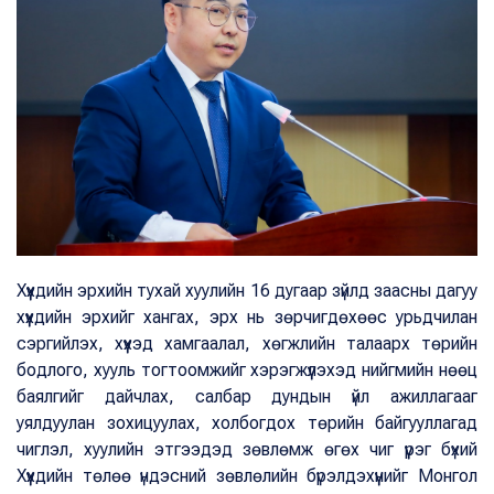
Хүүхдийн эрхийн тухай хуулийн 16 дугаар зүйлд заасны дагуу
хүүхдийн эрхийг хангах, эрх нь зөрчигдөхөөс урьдчилан
сэргийлэх, хүүхэд хамгаалал, хөгжлийн талаарх төрийн
бодлого, хууль тогтоомжийг хэрэгжүүлэхэд нийгмийн нөөц
баялгийг дайчлах, салбар дундын үйл ажиллагааг
уялдуулан зохицуулах, холбогдох төрийн байгууллагад
чиглэл, хуулийн этгээдэд зөвлөмж өгөх чиг үүрэг бүхий
Хүүхдийн төлөө үндэсний зөвлөлийн бүрэлдэхүүнийг Монгол