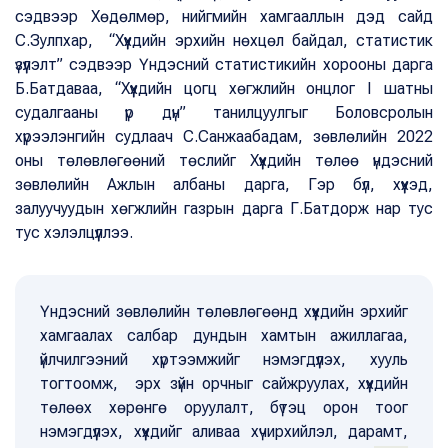
сэдвээр Хөдөлмөр, нийгмийн хамгааллын дэд сайд
С.Зулпхар, “Хүүхдийн эрхийн нөхцөл байдал, статистик
үзүүлэлт” сэдвээр Үндэсний статистикийн хорооны дарга
Б.Батдаваа, “Хүүхдийн цогц хөгжлийн онцлог I шатны
судалгааны үр дүн” танилцуулгыг Боловсролын
хүрээлэнгийн судлаач С.Санжаабадам, зөвлөлийн 2022
оны төлөвлөгөөний төслийг Хүүхдийн төлөө үндэсний
зөвлөлийн Ажлын албаны дарга, Гэр бүл, хүүхэд,
залуучуудын хөгжлийн газрын дарга Г.Батдорж нар тус
тус хэлэлцүүллээ.
Үндэсний зөвлөлийн төлөвлөгөөнд хүүхдийн эрхийг
хамгаалах салбар дундын хамтын ажиллагаа,
үйлчилгээний хүртээмжийг нэмэгдүүлэх, хууль
тогтоомж, эрх зүйн орчныг сайжруулах, хүүхдийн
төлөөх хөрөнгө оруулалт, бүтэц орон тоог
нэмэгдүүлэх, хүүхдийг аливаа хүчирхийлэл, дарамт,