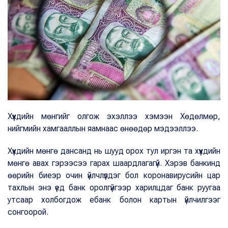
Хүүхдийн мөнгийг олгож эхэллээ хэмээн Хөдөлмөр,
нийгмийн хамгааллын яамнаас өнөөдөр мэдээллээ.
Хүүхдийн мөнгө дансанд нь шууд орох тул иргэн та хүүхдийн
мөнгө авах гэрээсээ гарах шаардлагагүй. Хэрэв банкинд
өөрийн биеэр очин үйлчлүүлдэг бол коронавирусийн цар
тахлын энэ үед банк оролгүйгээр харилцдаг банк руугаа
утсаар холбогдож ебанк болон картын үйлчилгээг
сонгоорой.