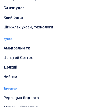
Би нэг удаа
Хүний багш
Шинжлэх ухаан, технологи
Бусад
Амьдралын түүх
Цэгцтэй Сэтгэх
Дэлхий
Нийгэм
Үйлчилгээ
Редакцын бодлого