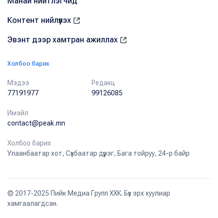
Манай нийтлэгчид
Контент нийлүүлэх
Эвэнт дээр хамтран ажиллах
Холбоо барих
Мэдээ
Редакц
77191977
99126085
Имэйл
contact@peak.mn
Холбоо барих
Улаанбаатар хот, Сүхбаатар дүүрэг, Бага тойруу, 24-р байр
© 2017-2025 Пийк Медиа Групп ХХК. Бүх эрх хуулиар
хамгаалагдсан.