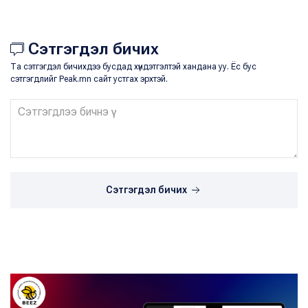
Сэтгэгдэл бичих
Та сэтгэгдэл бичихдээ бусдад хүндэтгэлтэй хандана уу. Ёс бус
сэтгэгдлийг Peak.mn сайт устгах эрхтэй.
Сэтгэгдэл бичих