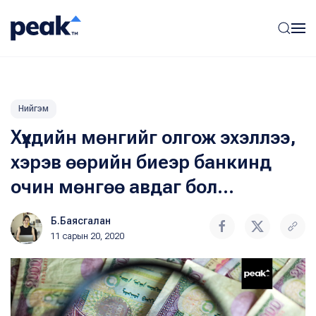
Нийгэм
Хүүхдийн мөнгийг олгож эхэллээ,
хэрэв өөрийн биеэр банкинд
очин мөнгөө авдаг бол...
Б.Баясгалан
11 сарын 20, 2020