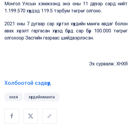
Монгол Улсын хэмжээнд энэ оны 11 дүгээр сард нийт
1.199.570 хүүхдэд 119.5 тэрбум төгрөг олгоно.
2021 оны 7 дугаар сар хүртэл хүүхдийн мөнгө авдаг болон
авах хүсэлт гаргасан хүүхэд бүрд сар бүр 100.000 төгрөг
олгохоор Засгийн газраас шийдвэрлэсэн.
Эх сурвалж: ХНХЯ
Холбоотой сэдвүүд
хнхя
хүүхдийнмөнгө