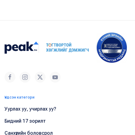
Үндсэн категори
Уурлах уу, учирлах уу?
Бидний 17 зорилт
Санхүүгийн боловсрол