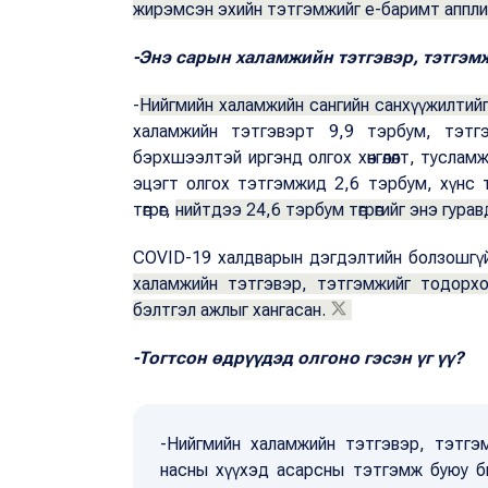
жирэмсэн эхийн тэтгэмжийг е-баримт аппли
-Энэ сарын халамжийн тэтгэвэр, тэтгэм
-
Нийгмийн халамжийн сангийн санхүүжилтийг
халамжийн тэтгэвэрт 9,9 тэрбум, тэтг
бэрхшээлтэй иргэнд олгох хөнгөлөлт, туслам
эцэгт олгох тэтгэмжид 2,6 тэрбум, хүнс 
төгрөг,
нийтдээ 24,6 тэрбум төгрөгийг энэ гура
COVID-19 халдварын дэгдэлтийн болзошгү
халамжийн тэтгэвэр, тэтгэмжийг тодорхо
бэлтгэл ажлыг хангасан.
-Тогтсон өдрүүдэд олгоно гэсэн үг үү?
-Нийгмийн халамжийн тэтгэвэр, тэтгэмж
насны хүүхэд асарсны тэтгэмж буюу би