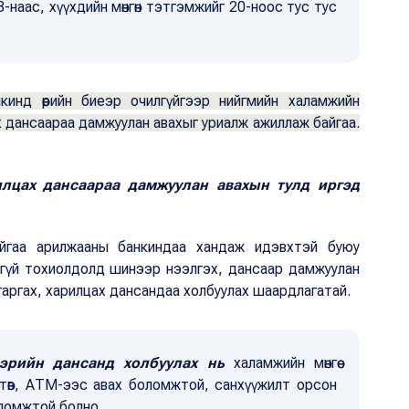
наас, хүүхдийн мөнгөн тэтгэмжийг 20-ноос тус тус
нкинд өөрийн биеэр очилгүйгээр нийгмийн халамжийн
ах дансаараа дамжуулан авахыг уриалж ажиллаж байгаа.
илцах дансаараа дамжуулан авахын тулд иргэд
айгаа арилжааны банкиндаа хандаж идэвхтэй буюу
йхгүй тохиолдолд шинээр нээлгэх, дансаар дамжуулан
 гаргах, харилцах дансандаа холбуулах шаардлагатай.
эрийн дансанд холбуулах нь
халамжийн мөнгөө
 төв, АТМ-ээс авах боломжтой, санхүүжилт орсон
оломжтой болно.