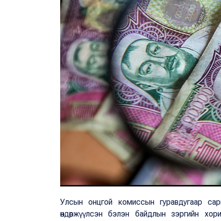
Улсын онцгой комиссын гуравдугаар сар
өндөржүүлсэн бэлэн байдлын зэргийн хорио 