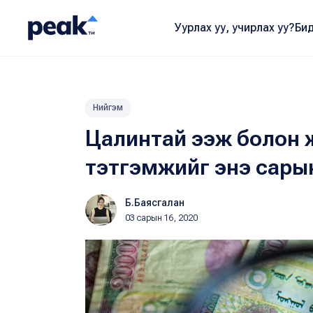
Уурлах уу, учирлах уу?
Бид
Нийгэм
Цалинтай ээж болон 
тэтгэмжийг энэ сарын
Б.Баясгалан
03 сарын 16, 2020