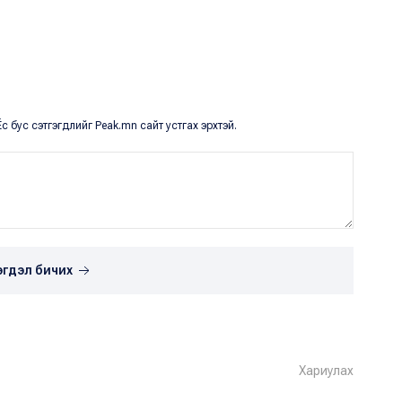
с бус сэтгэгдлийг Peak.mn сайт устгах эрхтэй.
эгдэл бичих
Хариулах