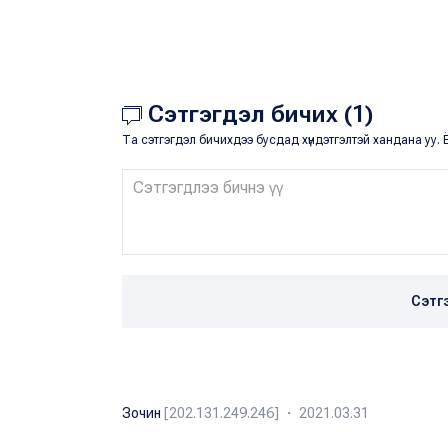
Сэтгэгдэл бичих (1)
Та сэтгэгдэл бичихдээ бусдад хүндэтгэлтэй хандана уу. Ё
Сэтг
Зочин
[202.131.249.246] ・ 2021.03.31