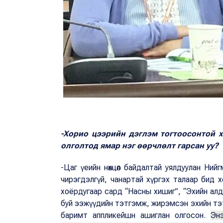
-Хорио цээрийн дэглэм тогтоосонтой 
олголтод ямар нэг өөрчлөлт гарсан уу?
-Цаг үеийн нөхцөл байдалтай уялдуулан Ний
чирэгдэлгүй, чанартай хүргэх талаар бид х
хоёрдугаар сард “Насны хишиг”, “Эхийн алда
буй ээжүүдийн тэтгэмж, жирэмсэн эхийн тэтг
баримт аппликейшн ашиглан олгосон.
Эн