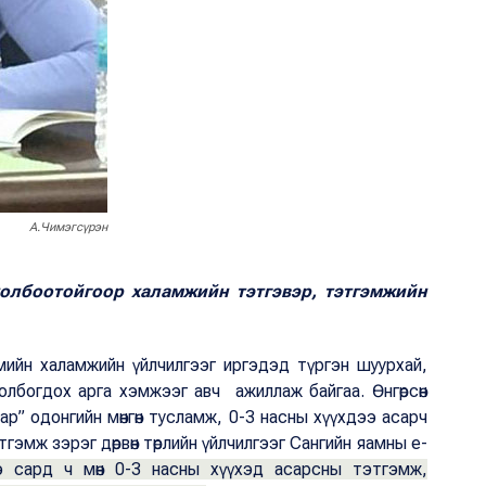
А.Чимэгсүрэн
холбоотойгоор халамжийн тэтгэвэр, тэтгэмжийн
гмийн халамжийн үйлчилгээг иргэдэд түргэн шуурхай,
олбогдох арга хэмжээг авч ажиллаж байгаа. Өнгөрсөн
р” одонгийн мөнгөн тусламж, 0-3 насны хүүхдээ асарч
эмж зэрэг дөрвөн төрлийн үйлчилгээг Сангийн яамны е-
э сард ч мөн 0-3 насны хүүхэд асарсны тэтгэмж,