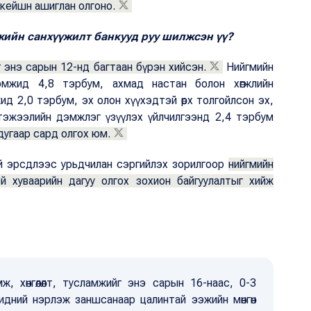
кейшн ашиглан олгоно.
жийн санхүүжилт банкууд руу шилжсэн үү?
 энэ сарын 12-нд багтаан бүрэн хийсэн.
Нийгмийн
эмжид 4,8 тэрбум, ахмад настан болон хөгжлийн
жид 2,0 тэрбум, эх олон хүүхэдтэй өрх толгойлсон эх,
тэжээлийн дэмжлэг үзүүлэх үйлчилгээнд 2,4 тэрбум
вдугаар сард олгох юм.
й эрсдлээс урьдчилан сэргийлэх зорилгоор
нийгмийн
й хуваарийн дагуу олгох зохион байгуулалтыг хийж
, хөнгөлөлт, тусламжийг энэ сарын 16-наас, 0-3
дний нэрлэж заншсанаар цалинтай ээжийн мөнгөн