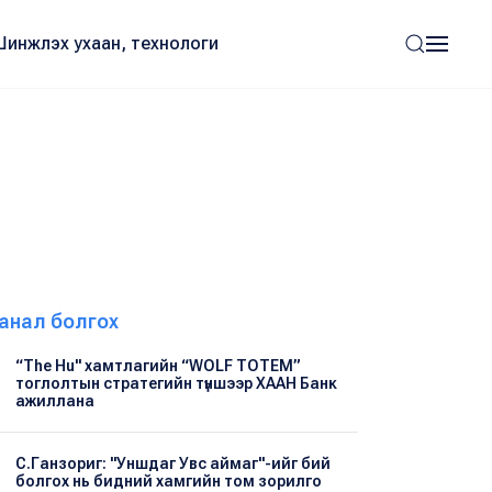
Шинжлэх ухаан, технологи
анал болгох
“The Hu" хамтлагийн “WOLF TOTEM”
тоглолтын стратегийн түншээр ХААН Банк
ажиллана
С.Ганзориг: "Уншдаг Увс аймаг"-ийг бий
болгох нь бидний хамгийн том зорилго