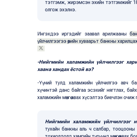
тэтгэмж, жирэмсэн эхийн тэтгэмжийг 18-
олгож эхэлнэ.
Ингэхдээ иргэдийг заавал арилжааны
ба
үйлчилгээгээ өөрийн хуваарьт банкны харилц
-Нийгмийн халамжийн үйлчилгээг хар
хаана хандах ёстой вэ?
-Үүний тулд халамжийн үйлчилгээ авч б
хүчинтэй данс байгаа эсэхийг нягтлах, ба
халамжийн мөнгө авах хүсэлтээ биечлэн очиж
Нийгмийн халамжийн үйлчилгээг н
тухайн банкны аль ч салбар, тооцооны
тохиолдолд хамгийн түрүүнд мөнгөө авах б