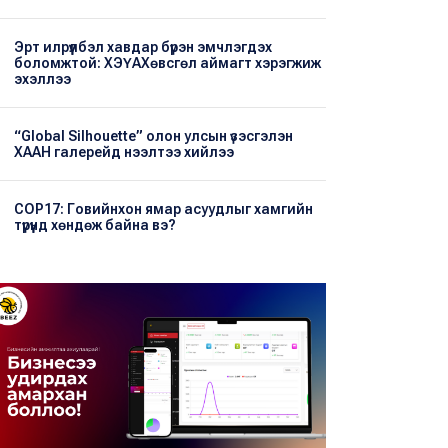
Эрт илрүүлбэл хавдар бүрэн эмчлэгдэх
боломжтой: ХЭҮА​Хөвсгөл аймагт хэрэгжиж
эхэллээ
“Global Silhouette” олон улсын үзэсгэлэн
ХААН галерейд нээлтээ хийлээ
COP17: Говийнхон ямар асуудлыг хамгийн
түрүүнд хөндөж байна вэ?