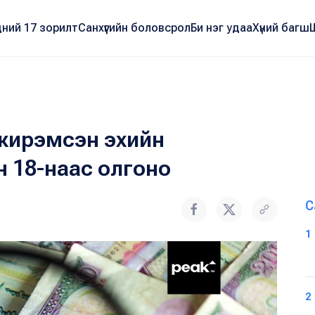
ний 17 зорилт
Санхүүгийн боловсрол
Би нэг удаа
Хүний багш
жирэмсэн эхийн
 18-наас олгоно
С
1
2