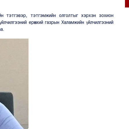
йн тэтгэвэр, тэтгэмжийн олголтыг хэрхэн зохион
 үйлчилгээний ерөнхий газрын Халамжийн үйлчилгээний
а.