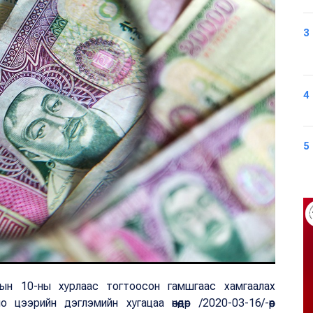
3
4
5
ын 10-ны хурлаас тогтоосон гамшгаас хамгаалах
цээрийн дэглэмийн хугацаа өнөөдөр /2020-03-16/-өөр