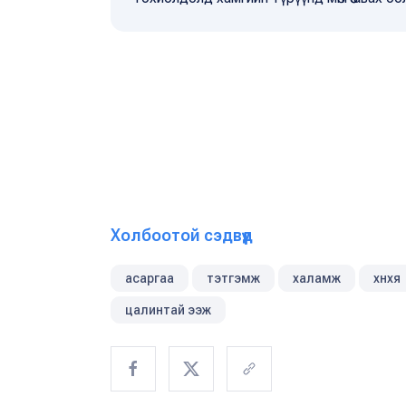
Холбоотой сэдвүүд
асаргаа
тэтгэмж
халамж
хнхя
цалинтай ээж