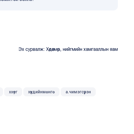
Эх сурвалж: Хөдөлмөр, нийгмийн хамгааллын яам
ххүег
хүүхдийнмөнгө
а.чимэгсүрэн