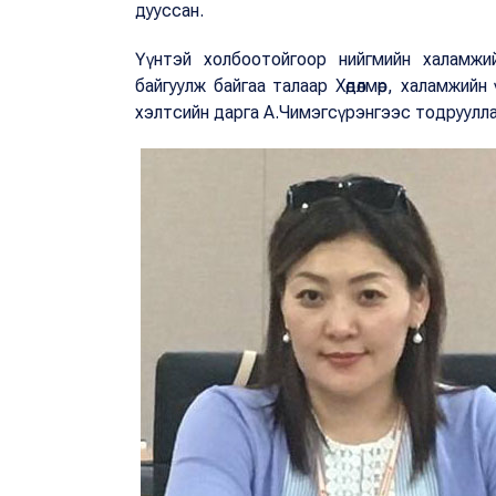
дууссан.
Үүнтэй холбоотойгоор нийгмийн халамжи
байгуулж байгаа талаар Хөдөлмөр, халамжийн
хэлтсийн дарга А.Чимэгсүрэнгээс тодруулла