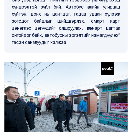
хүндрэлтэй зүйл бий. Автобус өвлийн улиралд
хүйтэн, цонх нь цантдаг, гадаа удаан хүлээж
зогсдог байдлыг шийдвэрлэх, смарт карт
цэнэглэх цэгүүдийг олшруулах, өглөө эрт цагтаа
онгойдог байх, автобусны эргэлтийг нэмэгдүүлэх”
гэсэн саналуудыг хэлжээ.