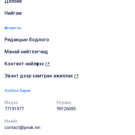
Дэлхий
Нийгэм
Үйлчилгээ
Редакцын бодлого
Манай нийтлэгчид
Контент нийлүүлэх
Эвэнт дээр хамтран ажиллах
Холбоо барих
Мэдээ
Редакц
77191977
99126085
Имэйл
contact@peak.mn