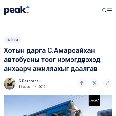
Нийгэм
Хотын дарга С.Амарсайхан
автобусны тоог нэмэгдүүлэхэд
анхаарч ажиллахыг даалгав
Б.Баясгалан
11 сарын 14, 2019