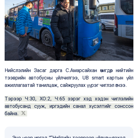
Нийслэлийн Засаг дарга С.Амарсайхан өчигдөр нийтийн
тээврийн автобусны үйлчилгээ, UB smart картын үйл
ажиллагаатай танилцаж, сайжруулах үүрэг чиглэл өгчээ.
Тэрээр Ч:30, ХО:2, Ч:65 зэрэг хэд хэдэн чиглэлийн
автобусанд сууж, иргэдийн санал хүсэлтийг сонссон
байна.
Энэ үеэр иргэд "“Нийтийн тээврээр үйлчлүүлэхэд