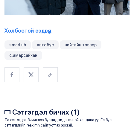
Холбоотой сэдвүүд
smart ub
автобус
нийтийн тээвэр
с.амарсайхан
Сэтгэгдэл бичих (1)
Та сэтгэгдэл бичихдээ бусдад хүндэтгэлтэй хандана уу. Ёс бус
сэтгэгдлийг Peak.mn сайт устгах эрхтэй.