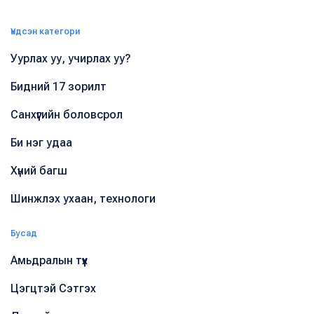
Үндсэн категори
Уурлах уу, учирлах уу?
Бидний 17 зорилт
Санхүүгийн боловсрол
Би нэг удаа
Хүний багш
Шинжлэх ухаан, технологи
Бусад
Амьдралын түүх
Цэгцтэй Сэтгэх