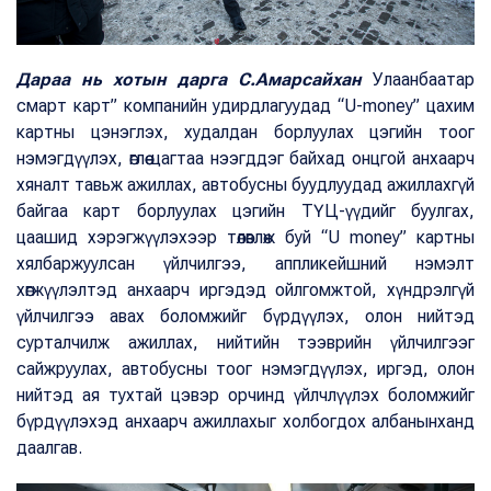
Дараа нь хотын дарга С.Амарсайхан
Улаанбаатар
смарт карт” компанийн удирдлагуудад “U-money” цахим
картны цэнэглэх, худалдан борлуулах цэгийн тоог
нэмэгдүүлэх, өглөө цагтаа нээгддэг байхад онцгой анхаарч
хяналт тавьж ажиллах, автобусны буудлуудад ажиллахгүй
байгаа карт борлуулах цэгийн ТҮЦ-үүдийг буулгах,
цаашид хэрэгжүүлэхээр төлөвлөж буй “U money” картны
хялбаржуулсан үйлчилгээ, аппликейшний нэмэлт
хөгжүүлэлтэд анхаарч иргэдэд ойлгомжтой, хүндрэлгүй
үйлчилгээ авах боломжийг бүрдүүлэх, олон нийтэд
сурталчилж ажиллах, нийтийн тээврийн үйлчилгээг
сайжруулах, автобусны тоог нэмэгдүүлэх, иргэд, олон
нийтэд ая тухтай цэвэр орчинд үйлчлүүлэх боломжийг
бүрдүүлэхэд анхаарч ажиллахыг холбогдох албанынханд
даалгав.