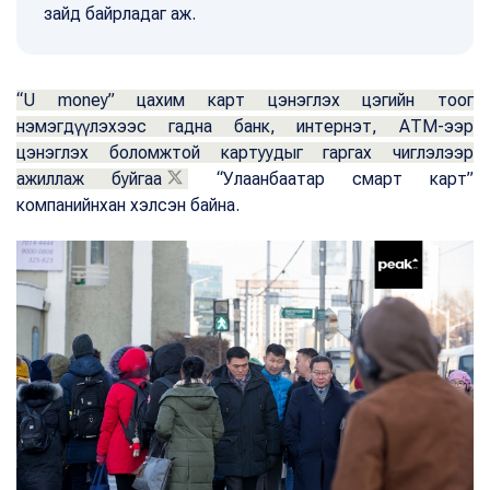
зайд байрладаг аж.
“U money” цахим карт цэнэглэх цэгийн тоог
нэмэгдүүлэхээс гадна банк, интернэт, АТМ-ээр
цэнэглэх боломжтой картуудыг гаргах чиглэлээр
ажиллаж буйгаа
“Улаанбаатар смарт карт”
компанийнхан хэлсэн байна.