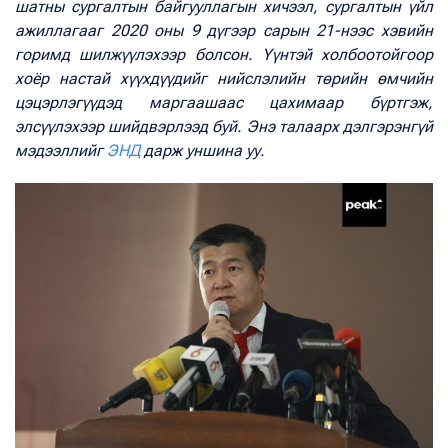
шатны сургалтын байгууллагын хичээл, сургалтын үйл
ажиллагааг 2020 оны 9 дүгээр сарын 21-нээс хэвийн
горимд шилжүүлэхээр болсон. Үүнтэй холбоотойгоор
хоёр настай хүүхдүүдийг нийслэлийн төрийн өмчийн
цэцэрлэгүүдэд маргаашаас цахимаар бүртгэж,
элсүүлэхээр шийдвэрлээд буй. Энэ талаарх дэлгэрэнгүй
мэдээллийг
ЭНД
дарж уншина уу.