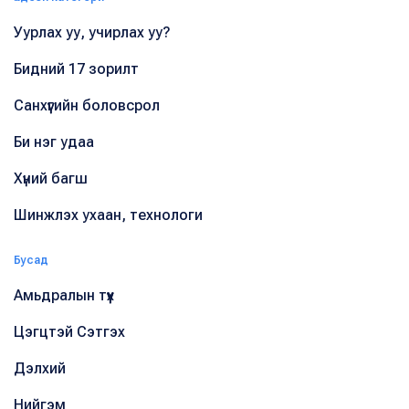
Уурлах уу, учирлах уу?
Бидний 17 зорилт
Санхүүгийн боловсрол
Би нэг удаа
Хүний багш
Шинжлэх ухаан, технологи
Бусад
Амьдралын түүх
Цэгцтэй Сэтгэх
Дэлхий
Нийгэм