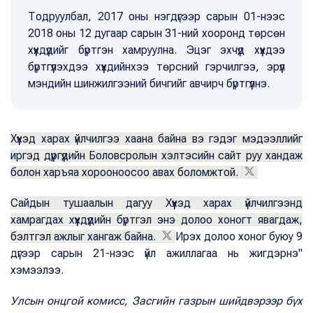
Тодруулбал, 2017 оны нэгдүгээр сарын 01-нээс
2018 оны 12 дугаар сарын 31-ний хооронд төрсөн
хүүхдүүдийг бүртгэн хамруулна. Эцэг эхчүүд хүүхдээ
бүртгүүлэхдээ хүүхдийнхээ төрсний гэрчилгээ, эрүүл
мэндийн шинжилгээний бичгийг авчирч бүртгүүлнэ.
Хүүхэд харах үйлчилгээ хаана байна вэ гэдэг мэдээллийг
иргэд дүүргүүдийн Боловсролын хэлтэсийн сайт руу хандаж
болон харъяа хорооноосоо авах боломжтой.
Сайдын тушаалын дагуу Хүүхэд харах үйлчилгээнд
хамрагдах хүүхдүүдийн бүртгэл энэ долоо хоногт явагдаж,
бэлтгэл ажлыг хангаж байна.
Ирэх долоо хоног буюу 9
дүгээр сарын 21-нээс үйл ажиллагаа нь жигдэрнэ"
хэмээлээ.
Улсын онцгой комисс, Засгийн газрын шийдвэрээр бүх