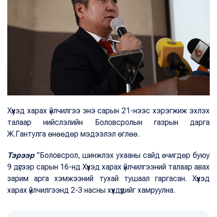
Хүүхэд харах үйлчилгээ энэ сарын 21-нээс хэрэгжиж эхлэх
талаар нийслэлийн Боловсролын газрын дарга
Ж.Гантулга өнөөдөр мэдээлэл өглөө.
Тэрээр
"Боловсрол, шинжлэх ухааны сайд өчигдөр буюу
9 дүгээр сарын 16-нд Хүүхэд харах үйлчилгээний талаар авах
зарим арга хэмжээний тухай тушаал гаргасан. Хүүхэд
харах үйлчилгээнд 2-3 насны хүүхдүүдийг хамруулна.