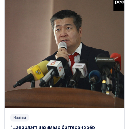
Нийгэм
"Цэцэрлэгт цахимаар бүртгүүлсэн хоёр