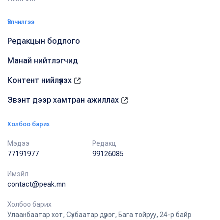
Үйлчилгээ
Редакцын бодлого
Манай нийтлэгчид
Контент нийлүүлэх
Эвэнт дээр хамтран ажиллах
Холбоо барих
Мэдээ
Редакц
77191977
99126085
Имэйл
contact@peak.mn
Холбоо барих
Улаанбаатар хот, Сүхбаатар дүүрэг, Бага тойруу, 24-р байр