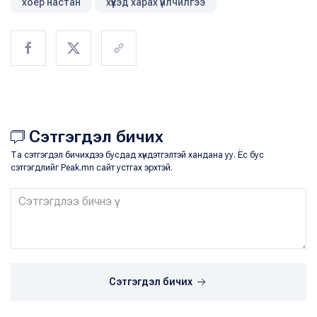
хоёр настан
хүүхэд харах үйлчилгээ
Сэтгэгдэл бичих
Та сэтгэгдэл бичихдээ бусдад хүндэтгэлтэй хандана уу. Ёс бус
сэтгэгдлийг Peak.mn сайт устгах эрхтэй.
Сэтгэгдэл бичих