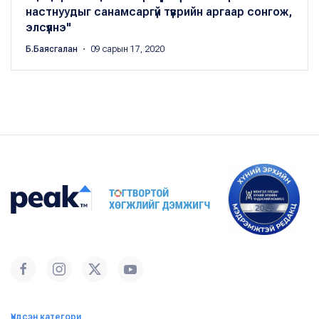
настнуудыг санамсаргүй түүврийн аргаар сонгож,
элсүүлнэ"
Б.Баясгалан
・ 09 сарын 17, 2020
Үндсэн категори