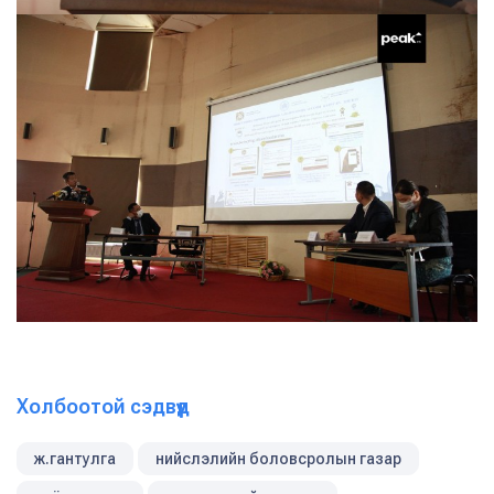
Холбоотой сэдвүүд
ж.гантулга
нийслэлийн боловсролын газар