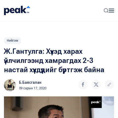
Нийгэм
Ж.Гантулга: Хүүхэд харах
үйлчилгээнд хамрагдах 2-3
настай хүүхдүүдийг бүртгэж байна
Б.Баясгалан
09 сарын 17, 2020