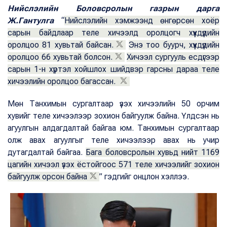
Нийслэлийн Боловсролын газрын дарга
Ж.Гантулга
“
Нийслэлийн хэмжээнд өнгөрсөн хоёр
сарын байдлаар теле хичээлд оролцогч хүүхдүүдийн
оролцоо 81 хувьтай байсан.
Энэ тоо буурч, хүүхдүүдийн
оролцоо 66 хувьтай болсон.
Хичээл сургууль есдүгээр
сарын 1-н хүртэл хойшлох шийдвэр гарсны дараа теле
хичээлийн оролцоо багассан.
Мөн Танхимын сургалтаар үзэх хичээлийн 50 орчим
хувийг теле хичээлээр зохион байгуулж байна. Үлдсэн нь
агуулгын алдагдалтай байгаа юм. Танхимын сургалтаар
олж авах агуулгыг теле хичээлээр авах нь учир
дутагдалтай байгаа.
Бага боловсролын хувьд нийт 1169
цагийн хичээл үзэх ёстойгоос 571 теле хичээлийг зохион
байгуулж орсон байна
” гэдгийг онцлон хэллээ.