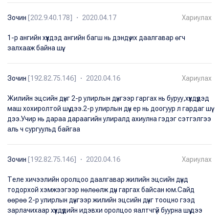
Зочин
[202.9.40.178] ・ 2020.04.17
Хариулах
1-р ангийн хүүхдэд ангийн багш нь дэндүү их даалгавар өгч
залхааж байна шүү.
Зочин
[192.82.75.146] ・ 2020.04.16
Хариулах
Жилийн эцсийн дүнг 2-р улирлын дүнгээр гаргах нь буруу,хүүхдүүдэд
маш хохиролтой шүү дээ.2-р улирлын дүн ер нь доогуур л гардаг шүү
дээ.Учир нь дараа дараагийн улиралд ахиулна гэдэг сэтгэлгээ
аль ч сургуульд байгаа
Зочин
[192.82.75.146] ・ 2020.04.16
Хариулах
Теле хичээлийн оролцоо даалгавар жилийн эцсийн дүнд
тодорхой хэмжээгээр нөлөөлж дүн гаргах байсан юм.Сайд
өөрөө 2-р улирлын дүнгээр жилийн эцсийн дүнг тооцно гээд
зарлачихаар хүүхдүүдийн идэвхи оролцоо яалтчгүй буурна шүү дээ