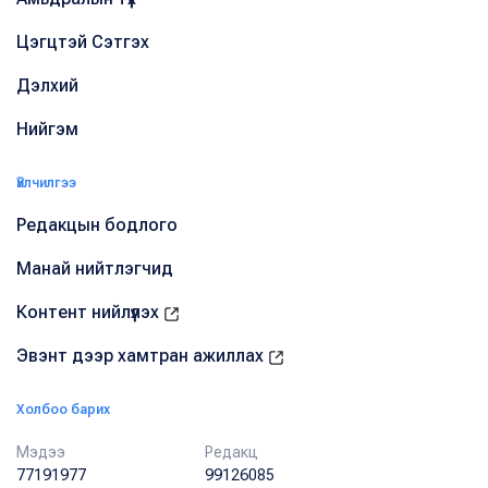
Цэгцтэй Сэтгэх
Дэлхий
Нийгэм
Үйлчилгээ
Редакцын бодлого
Манай нийтлэгчид
Контент нийлүүлэх
Эвэнт дээр хамтран ажиллах
Холбоо барих
Мэдээ
Редакц
77191977
99126085