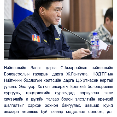
Нийслэлийн Засаг дарга С.Амарсайхан нийслэлийн
Боловсролын газарын дарга Ж.Гантулга, НЗДТГ-ын
Нийгмийн бодлогын хэлтсийн дарга Ц.Уртнасан нартай
уулзав. Энэ үеэр Хотын захирагч Ерөнхий боловсролын
сургууль, цэцэрлэгийн сурагчдад зориулсан теле
хичээлийн үр дүнгийн талаар болон элсэлтийн ерөнхий
шалгалтыг хэрхэн зохион байгуулах, цаашид юунд
анхаарч ажиллаж буй талаар мэдээлэл сонсож, үүрэг