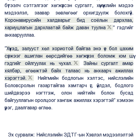
бүтээлч сэтгэлгээг хөгжүүлсэн сургалт, хүмүүжлийн мэдээ
мэдээлэл, заавар зөвлөгөөг орхигдуулж болохгүй.
Коронавирусийн халдварыг бид соёлын дархлаа,
хариуцлагын дархлаатай байж даван туулна
” гэдгийг
анхаарууллаа.
“
Хүүхэд, залууст хөл хориотой байгаа энэ үе бол цахим
сүлжээг ашиглан өөрсдийгөө хөгжүүлэх боломж юм шүү
гэдгийг ойлгуулах нь чухал.
Зайны сургалт амар
хялбар, өгөөжтэй байх талаас нь анхаарч ажиллах
хэрэгтэй.
Нийгмийн бодлогын хэлтэс, нийслэлийн
Боловсролын газартайгаа хамтарч үг, үйлдэл, бодлого
шийдвэрээ нэгтгэж, олон нийтийн болон бусад
байгууллагын оролцоог хангаж ажиллах хэрэгтэй” хэмээн
үүрэг, даалгавар өглөө.
Эх сурвалж: Нийслэлийн ЗДТГ-ын Хэвлэл мэдээлэлтэй