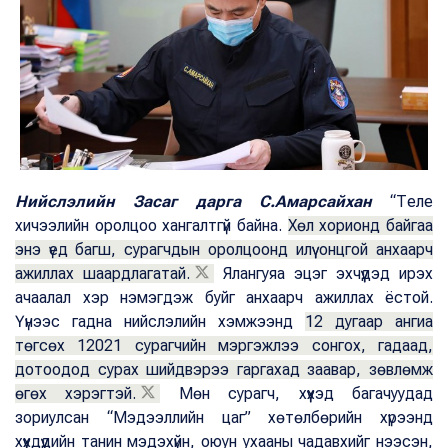
Нийслэлийн Засаг дарга С.Амарсайхан
“Теле
хичээлийн оролцоо хангалтгүй байна.
Хөл хорионд байгаа
энэ үед багш, сурагчдын оролцоонд илүү онцгой анхаарч
ажиллах шаардлагатай.
Ялангуяа эцэг эхчүүдэд ирэх
ачаалал хэр нэмэгдэж буйг анхаарч ажиллах ёстой.
Үүнээс гадна нийслэлийн хэмжээнд
12 дугаар ангиа
төгсөх 12021 сурагчийн мэргэжлээ сонгох, гадаад,
дотоодод сурах шийдвэрээ гаргахад заавар, зөвлөмж
өгөх хэрэгтэй.
Мөн сурагч, хүүхэд багачуудад
зориулсан “Мэдээллийн цаг” хөтөлбөрийн хүрээнд
хүүхдүүдийн танин мэдэхүйн, оюун ухааны чадавхийг нээсэн,