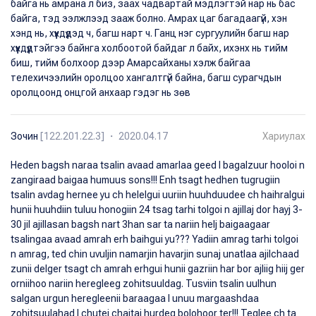
байга нь амрана л биз, заах чадвартай мэдлэгтэй нар нь бас
байга, тэд ээлжлээд зааж болно. Амрах цаг багадаагүй, хэн
хэнд нь, хүүхдүүдэд ч, багш нарт ч. Ганц нэг сургуулийн багш нар
хүүхдүүдтэйгээ байнга холбоотой байдаг л байх, ихэнх нь тийм
биш, тийм болхоор дээр Амарсайханы хэлж байгаа
телехичээлийн оролцоо хангалтгүй байна, багш сурагчдын
оролцоонд онцгой анхаар гэдэг нь зөв
Зочин
[122.201.22.3] ・ 2020.04.17
Хариулах
Heden bagsh naraa tsalin avaad amarlaa geed l bagalzuur hooloi n
zangiraad baigaa humuus sons!!! Enh tsagt hedhen tugrugiin
tsalin avdag hernee yu ch helelgui uuriin huuhduudee ch haihralgui
hunii huuhdiin tuluu honogiin 24 tsag tarhi tolgoi n ajillaj dor hayj 3-
30 jil ajillasan bagsh nart 3han sar ta nariin helj baigaagaar
tsalingaa avaad amrah erh baihgui yu??? Yadiin amrag tarhi tolgoi
n amrag, ted chin uvuljin namarjin havarjin sunaj unatlaa ajilchaad
zunii delger tsagt ch amrah erhgui hunii gazriin har bor ajliig hiij ger
orniihoo nariin heregleeg zohitsuuldag. Tusviin tsalin uulhun
salgan urgun heregleenii baraagaa l unuu margaashdaa
zohitsuulahad l chutei chaitai hurdeg bolohoor ter!!! Teglee ch ta