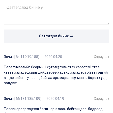
Сэтгэгдэл бичих
Зочин
[64.119.19.188] ・ 2020.04.20
Хариулах
Теле хичээлийг 6сарын 1 хүртэл үргэлжлүүлэх хэрэгтэй Үгээ
хэзээ хэлэх эцсийн шийдвэрээ хэдэнд хэлэх ёстой вэ гэдгийг
өндөр албан тушаалд байгаа эрх мэдэлтнүүд маань бодох хүүхэд
залууст
Зочин
[66.181.185.109] ・ 2020.04.19
Хариулах
Телевизрээр хэдхэн багш нар л зааж байга шдээ. Яадраад