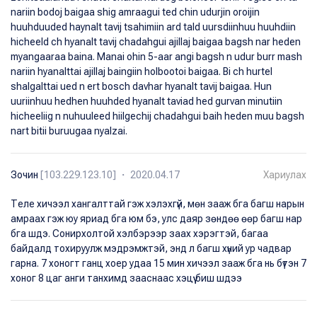
nariin bodoj baigaa shig amraagui ted chin udurjin oroijin
huuhduuded haynalt tavij tsahimiin ard tald uursdiinhuu huuhdiin
hicheeld ch hyanalt tavij chadahgui ajillaj baigaa bagsh nar heden
myangaaraa baina. Manai ohin 5-aar angi bagsh n udur burr mash
nariin hyanalttai ajillaj baingiin holbootoi baigaa. Bi ch hurtel
shalgalttai ued n ert bosch davhar hyanalt tavij baigaa. Hun
uuriinhuu hedhen huuhded hyanalt taviad hed gurvan minutiin
hicheeliig n nuhuuleed hiilgechij chadahgui baih heden muu bagsh
nart bitii buruugaa nyalzai.
Зочин
[103.229.123.10] ・ 2020.04.17
Хариулах
Теле хичээл хангалттай гэж хэлэхгүй, мөн зааж бга багш нарын
амраах гэж юу яриад бга юм бэ, улс даяр зөндөө өөр багш нар
бга шдэ. Сонирхолтой хэлбэрээр заах хэрэгтэй, багаа
байдалд тохируулж мэдрэмжтэй, энд л багш хүний ур чадвар
гарна. 7 хоногт ганц хоер удаа 15 мин хичээл зааж бга нь бүтэн 7
хоног 8 цаг анги танхимд зааснаас хэцүү биш шдээ