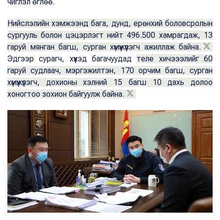
чиглэл өглөө.
Нийслэлийн хэмжээнд бага, дунд, ерөнхий боловсролын
сургууль болон цэцэрлэгт нийт 496.500 хамрагдаж, 13
гаруй мянган багш, сурган хүмүүжүүлэгч ажиллаж байна.
Эдгээр сурагч, хүүхэд багачуудад
теле хичэээлийг 60
гаруй судлаач, мэргэжилтэн, 170 орчим багш, сурган
хүмүүжүүлэгч, дохионы хэлний 15 багш 10 дахь долоо
хоногтоо зохион байгуулж байна.