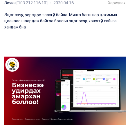
Зочин
[103.212.116.10] ・ 2020.04.16
Хариулах
Эцэг эхчүүд өөрсдөө тоохгүй байна. Мянга багш нар цахимын
цаанаас шаардаж байгаа боловч эцэг.эхчүүд хэнэггүй хайнга
хандаж бна