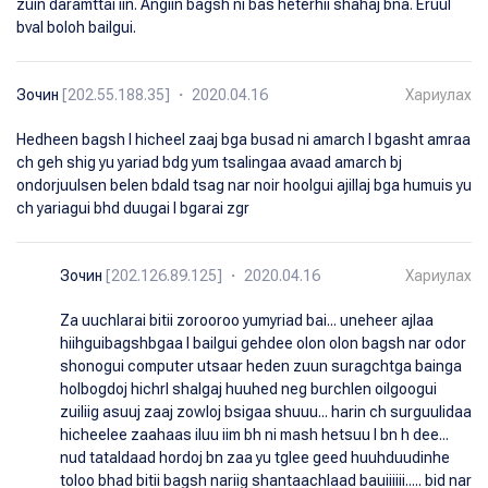
zuin daramttai iin. Angiin bagsh ni bas heterhii shahaj bna. Eruul
bval boloh bailgui.
Зочин
[202.55.188.35] ・ 2020.04.16
Хариулах
Hedheen bagsh l hicheel zaaj bga busad ni amarch l bgasht amraa
ch geh shig yu yariad bdg yum tsalingaa avaad amarch bj
ondorjuulsen belen bdald tsag nar noir hoolgui ajillaj bga humuis yu
ch yariagui bhd duugai l bgarai zgr
Зочин
[202.126.89.125] ・ 2020.04.16
Хариулах
Za uuchlarai bitii zorooroo yumyriad bai... uneheer ajlaa
hiihguibagshbgaa l bailgui gehdee olon olon bagsh nar odor
shonogui computer utsaar heden zuun suragchtga bainga
holbogdoj hichrl shalgaj huuhed neg burchlen oilgoogui
zuiliig asuuj zaaj zowloj bsigaa shuuu... harin ch surguulidaa
hicheelee zaahaas iluu iim bh ni mash hetsuu l bn h dee...
nud tataldaad hordoj bn zaa yu tglee geed huuhduudinhe
toloo bhad bitii bagsh nariig shantaachlaad bauiiiiii..... bid nar