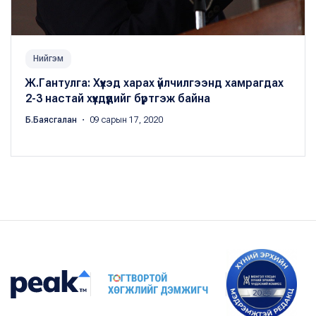
Нийгэм
Ж.Гантулга: Хүүхэд харах үйлчилгээнд хамрагдах
2-3 настай хүүхдүүдийг бүртгэж байна
Б.Баясгалан
・ 09 сарын 17, 2020