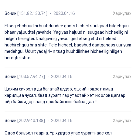
Зочин
[151.82.130.74] ・ 2020.04.16
Хариулах
Etseg ehchuud ni.huuhduudee gants hicherl suulgaad hiilgehguu
bhaar yaj.uudtei yavahde. Yag yas hajuud ni.suugaad hicheeliig ni
hiilgeh heregtei. Daalgavriig yavuul ged etseg ehd ni heleed
huchirehguu bna shte. Tele hicheel, bagshud daatgahass uur yum
medehgui. Udurt yadaj 4- n tsag huuhdiinhee hicheeliig hiilgeh
heregtei shte.
Зочин
[103.57.94.27] ・ 2020.04.16
Хариулах
Цахим хичээл үр дүн багатай шүү дээ, эцсийн эцэст амьд
харилцаа чухал. Хүүхэд зурагт гар утастай хэт их олон цагаар
ойр байж ядаргаанд орж байх шиг байна даа !!!
Зочин
[202.9.40.138] ・ 2020.04.16
Хариулах
Одоо больвол таарна. Үр хүүхдүүдээ утас зурагтнаас хол