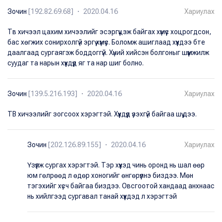
Зочин
[192.82.69.68] ・ 2020.04.16
Хариулах
Тв хичээл цахим хичээлийг эсэргүүцэж байгах хүмүүс хоцрогдсон,
бас хөгжих сонирхолгүй эргүү хүмүүс. Боломж ашиглаад хүүхдээ бте
даалгаад сургаягэж боддоггүй. Хүний хийсэн болгоныг шүүмжилж
суудаг та нарын хүүхдүүд яг та нар шиг болно.
Зочин
[139.5.216.193] ・ 2020.04.16
Хариулах
ТВ хичээлийг зогсоох хэрэгтэй. Хүүхдүүд үзэхгүй байгаа шүү дээ.
Зочин
[202.126.89.155] ・ 2020.04.16
Хариулах
Үзүүлж сургах хэрэгтэй. Тэр хүүхэд чинь оронд нь шал өөр
юм гөлрөөд л өдөр хоногийг өнгөрүүлнэ биздээ. Мөн
тэгэхийг хүсч байгаа биздээ. Овсгоотой хандаад анхнаас
нь хийлгээд сургавал танай хүүхдэд л хэрэгтэй