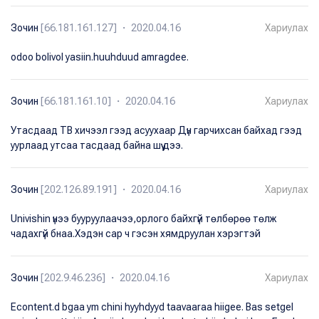
Зочин
[66.181.161.127] ・ 2020.04.16
Хариулах
odoo bolivol yasiin.huuhduud amragdee.
Зочин
[66.181.161.10] ・ 2020.04.16
Хариулах
Утасдаад ТВ хичээл гээд асуухаар Дүн гарчихсан байхад гээд
уурлаад утсаа тасдаад байна шүү дээ.
Зочин
[202.126.89.191] ・ 2020.04.16
Хариулах
Univishin үнээ бууруулаачээ,орлого байхгүй төлбөрөө төлж
чадахгүй бнаа.Хэдэн сар ч гэсэн хямдруулан хэрэгтэй
Зочин
[202.9.46.236] ・ 2020.04.16
Хариулах
Econtent.d bgaa ym chini hyyhdyyd taavaaraa hiigee. Bas setgel