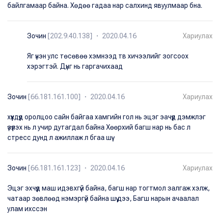
байлгамаар байна. Хөдөө гадаа нар салхинд явуулмаар бна.
Зочин
[202.9.40.138] ・ 2020.04.16
Хариулах
Яг үнэн улс төсөвөө хэмнээд тв хичээлийг зогсоох
хэрэгтэй. Дүнг нь гаргачихаад
Зочин
[66.181.161.100] ・ 2020.04.16
Хариулах
хүүхдүүд оролцоо сайн байгаа хамгийн гол нь эцэг эачүүд дэмжлэг
үзүүлэх нь л учир дутагдал байна Хөөрхий багш нар нь бас л
стресс дунд л ажиллаж л бгаа шүү
Зочин
[66.181.161.123] ・ 2020.04.16
Хариулах
Эцэг эхчүүд маш идэвхгүй байна, багш нар тогтмол залгаж хэлж,
чатаар зөвлөөд нэмэргүй байна шүү дээ, Багш нарын ачаалал
улам ихссэн