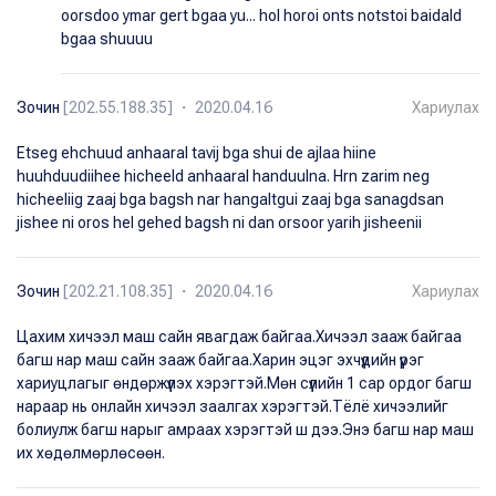
oorsdoo ymar gert bgaa yu... hol horoi onts notstoi baidald
bgaa shuuuu
Зочин
[202.55.188.35] ・ 2020.04.16
Хариулах
Etseg ehchuud anhaaral tavij bga shui de ajlaa hiine
huuhduudiihee hicheeld anhaaral handuulna. Hrn zarim neg
hicheeliig zaaj bga bagsh nar hangaltgui zaaj bga sanagdsan
jishee ni oros hel gehed bagsh ni dan orsoor yarih jisheenii
Зочин
[202.21.108.35] ・ 2020.04.16
Хариулах
Цахим хичээл маш сайн явагдаж байгаа.Хичээл зааж байгаа
багш нар маш сайн зааж байгаа.Харин эцэг эхчүүдийн үүрэг
хариуцлагыг өндөржүүлэх хэрэгтэй.Мөн сүүлийн 1 сар ордог багш
нараар нь онлайн хичээл заалгах хэрэгтэй.Тёлё хичээлийг
болиулж багш нарыг амраах хэрэгтэй ш дээ.Энэ багш нар маш
их хөдөлмөрлөсөөн.