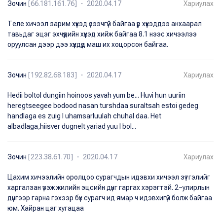
Зочин
[66.181.161.76] ・ 2020.04.17
Хариулах
Тeлe хичээл зарим хүүхэд үзээчгүй байгаа үр хүүхэддээ анхаарал
тавьдаг эцэг эхчүүдийн хүүхэд хийж байгаа 8.1 нээс хичээлээ
оруулсан дээр дээ хүүхдүүд маш их хоцорсон байгаа.
Зочин
[192.82.68.183] ・ 2020.04.17
Хариулах
Hedii boltol dungiin hoinoos yavah yum be... Huvi hun uuriin
heregtseegee bodood nasan turshdaa suraltsah estoi gedeg
handlaga es zuig l uhamsarluulah chuhal daa. Het
albadlaga,hiisver dugnelt yariad yuu l bol...
Зочин
[223.38.61.70] ・ 2020.04.17
Хариулах
Цахим хичээлийн оролцоо сурагчдын идэвхи хичээл зүтгэлийг
харгалзан үзэж жилийн эцсийн дүнг гаргах хэрэгтэй. 2~улирлын
дүнгээр гарна гэхээр бүх сурагч ид ямар ч идэвхигүй болж байгаа
юм. Хайран цаг хугацаа