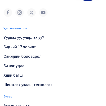
Үндсэн категори
Уурлах уу, учирлах уу?
Бидний 17 зорилт
Санхүүгийн боловсрол
Би нэг удаа
Хүний багш
Шинжлэх ухаан, технологи
Бусад
Амьдралын түүх