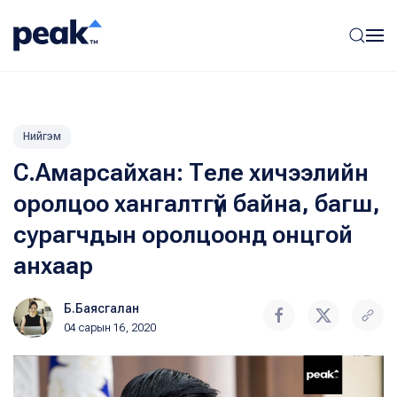
Нийгэм
С.Амарсайхан: Теле хичээлийн
оролцоо хангалтгүй байна, багш,
сурагчдын оролцоонд онцгой
анхаар
Б.Баясгалан
04 сарын 16, 2020