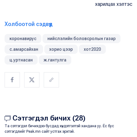
харилцах хэлтэс
Холбоотой сэдвүүд
коронавирус
нийслэлийн боловсролын газар
с.амарсайхан
хорио цээр
хот2020
ц.уртнасан
ж.гантулга
Сэтгэгдэл бичих (28)
Та сэтгэгдэл бичихдээ бусдад хүндэтгэлтэй хандана уу. Ёс бус
сэтгэгдлийг Peak.mn сайт устгах эрхтэй.