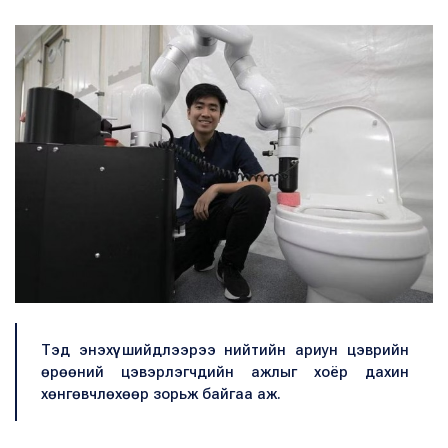
Тэд энэхүү шийдлээрээ нийтийн ариун цэврийн
өрөөний цэвэрлэгчдийн ажлыг хоёр дахин
хөнгөвчлөхөөр зорьж байгаа аж.