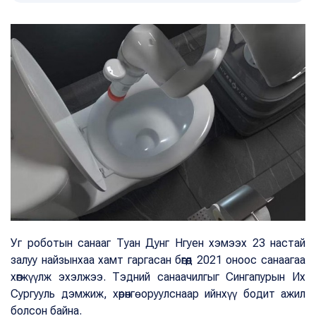
Уг роботын санааг Туан Дунг Нгуен хэмээх 23 настай
залуу найзынхаа хамт гаргасан бөгөөд 2021 оноос санаагаа
хөгжүүлж эхэлжээ. Тэдний санаачилгыг Сингапурын Их
Сургууль дэмжиж, хөрөнгө оруулснаар ийнхүү бодит ажил
болсон байна.