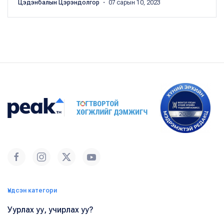
Цэдэнбалын Цэрэндолгор
・ 07 сарын 10, 2023
Үндсэн категори
Уурлах уу, учирлах уу?