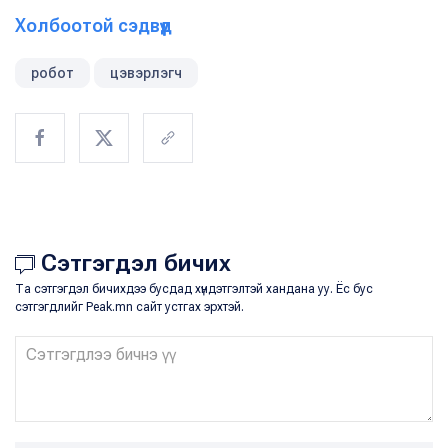
Холбоотой сэдвүүд
робот
цэвэрлэгч
Сэтгэгдэл бичих
Та сэтгэгдэл бичихдээ бусдад хүндэтгэлтэй хандана уу. Ёс бус
сэтгэгдлийг Peak.mn сайт устгах эрхтэй.