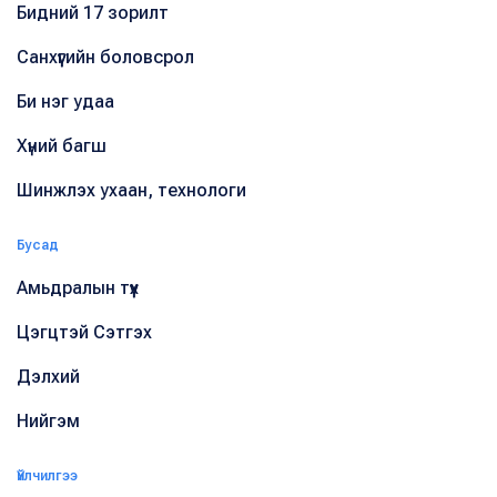
Бидний 17 зорилт
Санхүүгийн боловсрол
Би нэг удаа
Хүний багш
Шинжлэх ухаан, технологи
Бусад
Амьдралын түүх
Цэгцтэй Сэтгэх
Дэлхий
Нийгэм
Үйлчилгээ