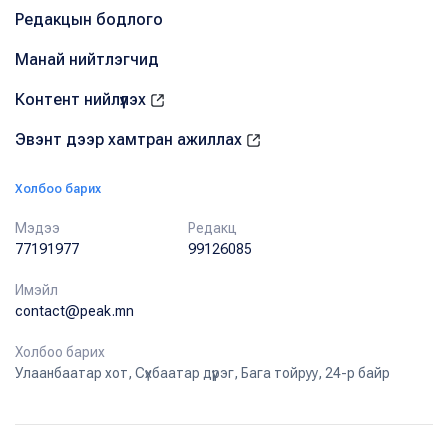
Редакцын бодлого
Манай нийтлэгчид
Контент нийлүүлэх
Эвэнт дээр хамтран ажиллах
Холбоо барих
Мэдээ
Редакц
77191977
99126085
Имэйл
contact@peak.mn
Холбоо барих
Улаанбаатар хот, Сүхбаатар дүүрэг, Бага тойруу, 24-р байр