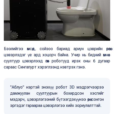
Бээлийгээ өмсөөд, сойзоо бариад ариун цэврийн өрөөгөө
цэвэрлэдэг үе ард хоцорч байна. Учир нь бидний өмнөөс
суултуур цэвэрлээд өгөх роботууд ирэх оны 6 дугаар
сараас Сингапурт хэрэглээнд нэвтрэх гэнэ.
"Аблуо" нэртэй энэхүү робот 3D мэдрэгчээрээ
дамжуулан суултуурын бохирдсон хэсгийг
мэдэрч, цэвэрлэгээний бүтээгдэхүүнээ өөрөө сонгон
эргэдэг гараараа цэвэрлэгээ хийх зориулалттай.