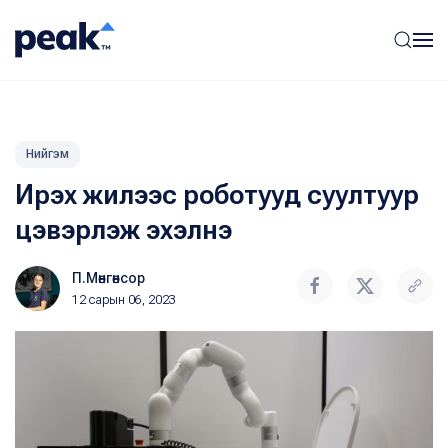
Нийгэм
Ирэх жилээс роботууд суултуур
цэвэрлэж эхэлнэ
П.Мөнгөнсор
12 сарын 06, 2023