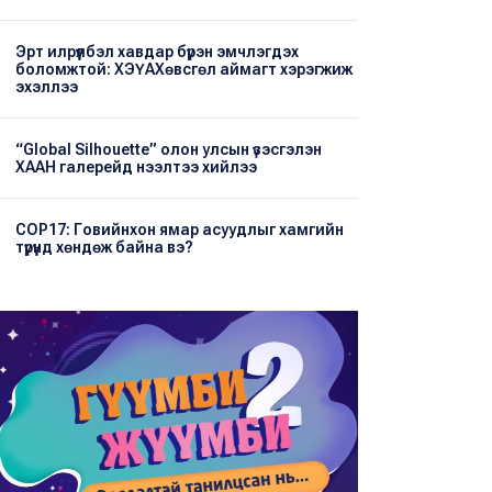
Эрт илрүүлбэл хавдар бүрэн эмчлэгдэх
боломжтой: ХЭҮА​Хөвсгөл аймагт хэрэгжиж
эхэллээ
“Global Silhouette” олон улсын үзэсгэлэн
ХААН галерейд нээлтээ хийлээ
COP17: Говийнхон ямар асуудлыг хамгийн
түрүүнд хөндөж байна вэ?