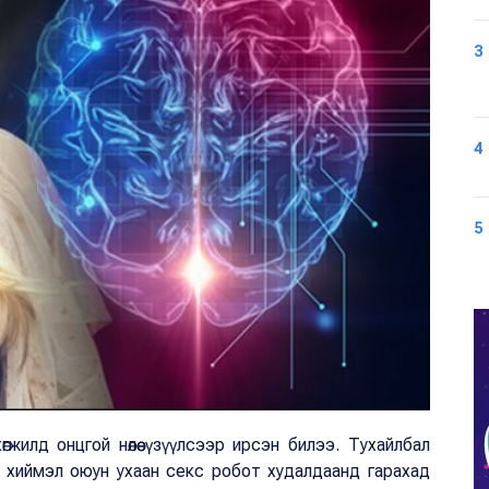
3
4
5
гжилд онцгой нөлөө үзүүлсээр ирсэн билээ. Тухайлбал
й хиймэл оюун ухаан секс робот худалдаанд гарахад