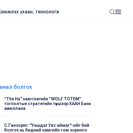
Шинжлэх ухаан, технологи
анал болгох
“The Hu" хамтлагийн “WOLF TOTEM”
тоглолтын стратегийн түншээр ХААН Банк
ажиллана
С.Ганзориг: "Уншдаг Увс аймаг"-ийг бий
болгох нь бидний хамгийн том зорилго