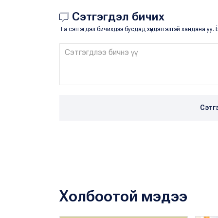
Сэтгэгдэл бичих
Та сэтгэгдэл бичихдээ бусдад хүндэтгэлтэй хандана уу. Ё
Сэтг
Холбоотой мэдээ