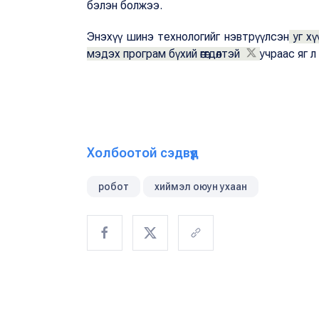
бэлэн болжээ.
Энэхүү шинэ технологийг нэвтрүүлсэн
уг хү
мэдэх програм бүхий өгөгдөлтэй
учраас яг 
Холбоотой сэдвүүд
робот
хиймэл оюун ухаан