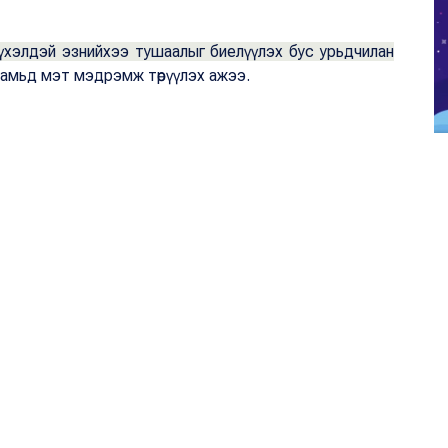
үхэлдэй эзнийхээ тушаалыг биелүүлэх бус урьдчилан
л амьд мэт мэдрэмж төрүүлэх ажээ.