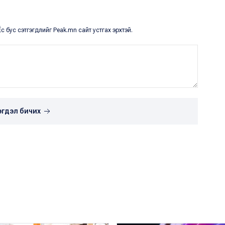
с бус сэтгэгдлийг Peak.mn сайт устгах эрхтэй.
эгдэл бичих