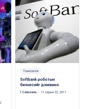
Технологи
Технологи
Softbank роботын
Роботууд 
бизнесийг дэмжинэ
багшилж э
Г.Сайнзаяа
・ 11 сарын 22, 2017
Цэдэнбалын 
сарын 14, 201
2