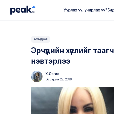
Уурлах уу, учирлах уу?
Бид
Амьдрал
Эрчүүдийн хүслийг таа
нэвтэрлээ
Х.Оргил
06 сарын 22, 2019