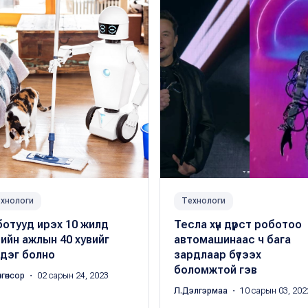
хнологи
Технологи
ботууд ирэх 10 жилд
Teсла хүн дүрст роботоо
ийн ажлын 40 хувийг
автомашинаас ч бага
йдэг болно
зардлаар бүтээх
боломжтой гэв
нгөнсор
・ 02 сарын 24, 2023
Л.Дэлгэрмаа
・ 10 сарын 03, 202