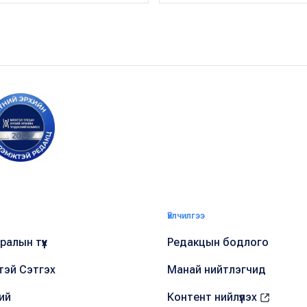
Үйлчилгээ
алын түүх
Редакцын бодлого
тэй Сэтгэх
Манай нийтлэгчид
ий
Контент нийлүүлэх