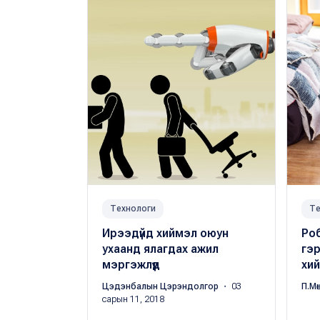
Технологи
Те
Ирээдүйд хиймэл оюун
Ро
ухаанд ялагдах ажил
гэр
мэргэжлүүд
хи
Цэдэнбалын Цэрэндолгор
・ 03
П.Мө
сарын 11, 2018