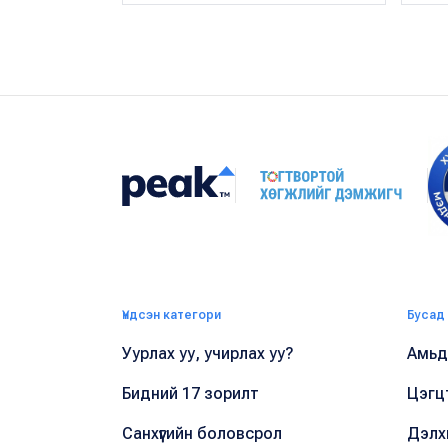
Үндсэн категори
Бусад
Уурлах уу, учирлах уу?
Амьдр
Бидний 17 зорилт
Цэгц
Санхүүгийн боловсрол
Дэлх