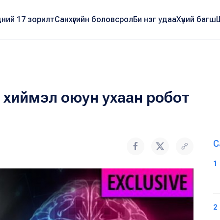
ний 17 зорилт
Санхүүгийн боловсрол
Би нэг удаа
Хүний багш
гч хиймэл оюун ухаан робот
С
1
2