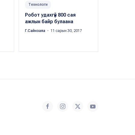
Технологи
Технологи
Робот удахгүй 800 сая
Ирээдүйд 
ажлын байр булаана
ухаанд яла
мэргэжлүүд
Г.Сайнзаяа
・ 11 сарын 30, 2017
Цэдэнбалын 
сарын 11, 201