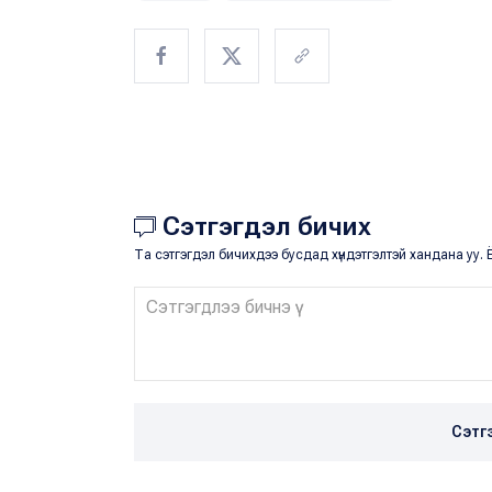
Сэтгэгдэл бичих
Та сэтгэгдэл бичихдээ бусдад хүндэтгэлтэй хандана уу. Ё
Сэтг