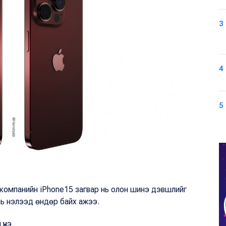
3
4
5
e компанийн iPhone15 загвар нь олон шинэ дэвшлийг
нь нэлээд өндөр байх ажээ.
 үнэ