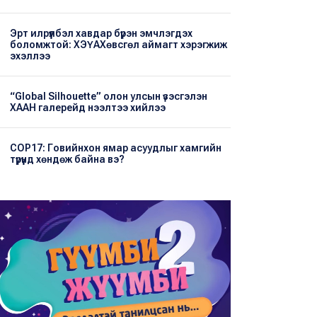
Эрт илрүүлбэл хавдар бүрэн эмчлэгдэх
боломжтой: ХЭҮА​Хөвсгөл аймагт хэрэгжиж
эхэллээ
“Global Silhouette” олон улсын үзэсгэлэн
ХААН галерейд нээлтээ хийлээ
COP17: Говийнхон ямар асуудлыг хамгийн
түрүүнд хөндөж байна вэ?