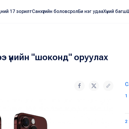
ний 17 зорилт
Санхүүгийн боловсрол
Би нэг удаа
Хүний багш
ээ үнийн "шоконд" оруулах
С
1
2