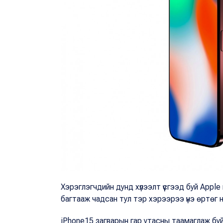
Хэрэглэгчдийн дунд хүлээлт үүсгээд буй Аppl
багтааж чадсан тул тэр хэрээрээ үнэ өртөг 
iPhone15 загварын гар утасны таамаглаж буй