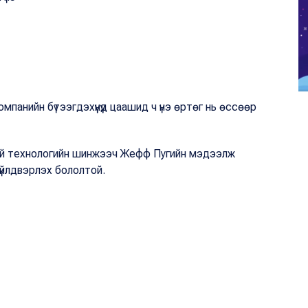
анийн бүтээгдэхүүнүүд цаашид ч үнэ өртөг нь өссөөр
 бүхий технологийн шинжээч Жефф Пугийн мэдээлж
 үйлдвэрлэх бололтой.