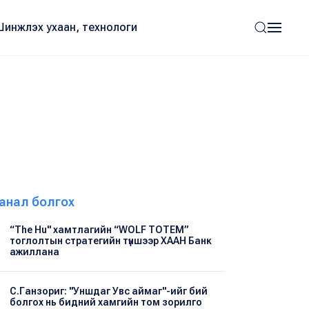
Шинжлэх ухаан, технологи
анал болгох
“The Hu" хамтлагийн “WOLF TOTEM”
тоглолтын стратегийн түншээр ХААН Банк
ажиллана
С.Ганзориг: "Уншдаг Увс аймаг"-ийг бий
болгох нь бидний хамгийн том зорилго