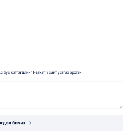
с бус сэтгэгдлийг Peak.mn сайт устгах эрхтэй.
эгдэл бичих