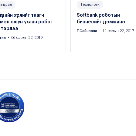
мьдрал
Технологи
үүдийн хүслийг таагч
Softbank роботын
мэл оюун ухаан робот
бизнесийг дэмжинэ
втэрлээ
Г.Сайнзаяа
・ 11 сарын 22, 2017
ргил
・ 06 сарын 22, 2019