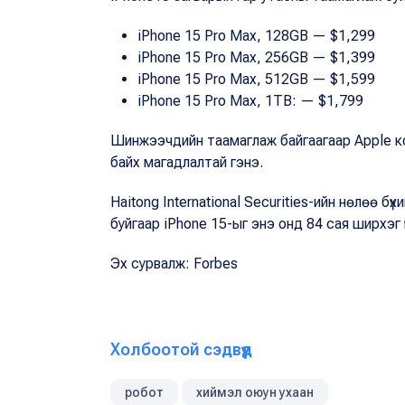
iPhone 15 Pro Max, 128GB — $1,299
iPhone 15 Pro Max, 256GB — $1,399
iPhone 15 Pro Max, 512GB — $1,599
iPhone 15 Pro Max, 1TB: — $1,799
Шинжээчдийн таамаглаж байгаагаар Apple комп
байх магадлалтай гэнэ.
Haitong International Securities-ийн нөлөө
буйгаар iPhone 15-ыг энэ онд 84 сая ширхэг
Эх сурвалж: Forbes
Холбоотой сэдвүүд
робот
хиймэл оюун ухаан