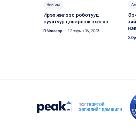
Нийгэм
А
Ирэх жилээс роботууд
Эрч
суултуур цэвэрлэж эхэлнэ
хий
нэ
П.Мөнгөнсор
・ 12 сарын 06, 2023
Х.О