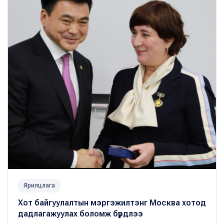
Ярилцлага
Хот байгуулалтын мэргэжилтэнг Москва хотод
дадлагажуулах боломж бүрдлээ