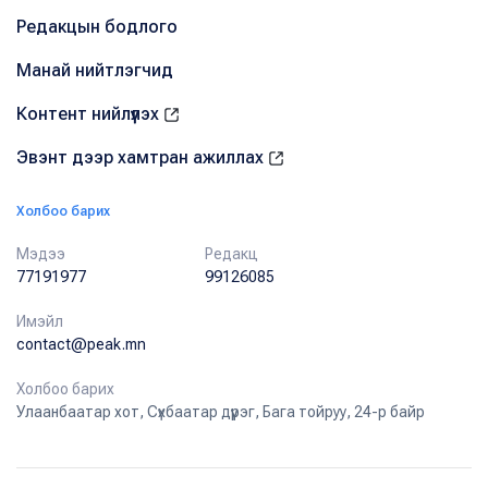
Редакцын бодлого
Манай нийтлэгчид
Контент нийлүүлэх
Эвэнт дээр хамтран ажиллах
Холбоо барих
Мэдээ
Редакц
77191977
99126085
Имэйл
contact@peak.mn
Холбоо барих
Улаанбаатар хот, Сүхбаатар дүүрэг, Бага тойруу, 24-р байр