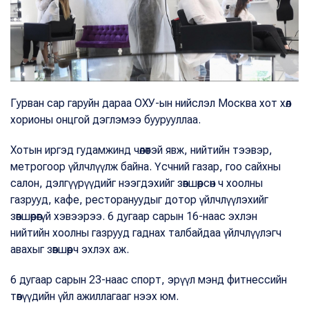
Гурван сар гаруйн дараа ОХУ-ын нийслэл Москва хот хөл
хорионы онцгой дэглэмээ буурууллаа.
Хотын иргэд гудамжинд чөлөөтэй явж, нийтийн тээвэр,
метрогоор үйлчлүүлж байна. Үсчний газар, гоо сайхны
салон, дэлгүүрүүдийг нээгдэхийг зөвшөөрсөн ч хоолны
газрууд, кафе, ресторануудыг дотор үйлчлүүлэхийг
зөвшөөрөөгүй хэвээрээ. 6 дугаар сарын 16-наас эхлэн
нийтийн хоолны газрууд гаднах талбайдаа үйлчлүүлэгч
авахыг зөвшөөрч эхлэх аж.
6 дугаар сарын 23-наас спорт, эрүүл мэнд фитнессийн
төвүүдийн үйл ажиллагааг нээх юм.