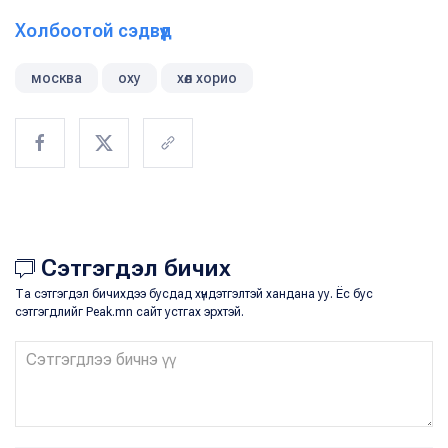
Холбоотой сэдвүүд
москва
оху
хөл хорио
Сэтгэгдэл бичих
Та сэтгэгдэл бичихдээ бусдад хүндэтгэлтэй хандана уу. Ёс бус
сэтгэгдлийг Peak.mn сайт устгах эрхтэй.