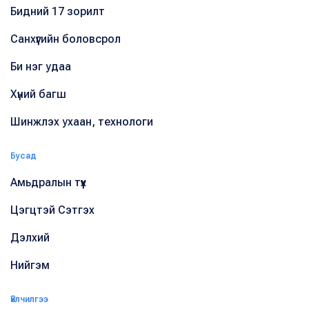
Бидний 17 зорилт
Санхүүгийн боловсрол
Би нэг удаа
Хүний багш
Шинжлэх ухаан, технологи
Бусад
Амьдралын түүх
Цэгцтэй Сэтгэх
Дэлхий
Нийгэм
Үйлчилгээ