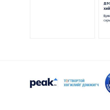
дээ
хий
Буя
сары