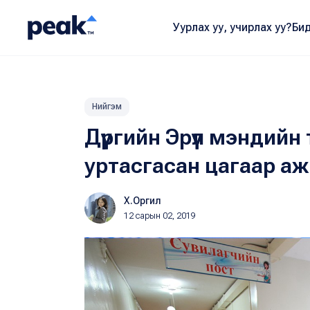
Уурлах уу, учирлах уу?
Бид
Нийгэм
Дүүргийн Эрүүл мэндийн
уртасгасан цагаар а
Х.Оргил
12 сарын 02, 2019