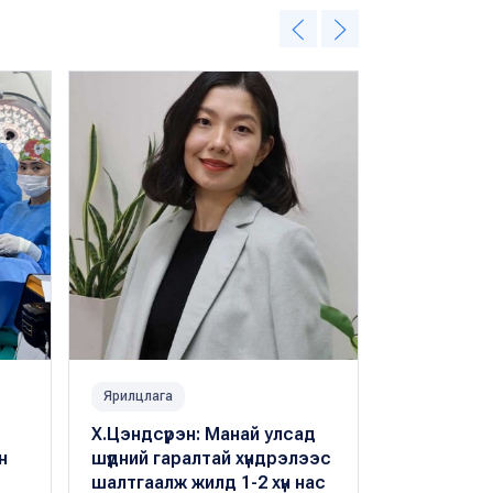
Ярилцлага
Зөвлөгөө
Х.Цэндсүрэн: Манай улсад
Уур бухим
н
шүдний гаралтай хүндрэлээс
тайлж чада
шалтгаалж жилд 1-2 хүн нас
бие махбод