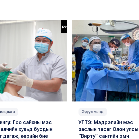
илцлага
Эрүүл мэнд
ингүн: Гоо сайхны мэс
УГТЭ: Мэдрэлийн мэс
салчийн хувьд бусдын
заслын тасаг Олон улсы
йг дагаж, өөрийн бие
“Вирту” сангийн эмч