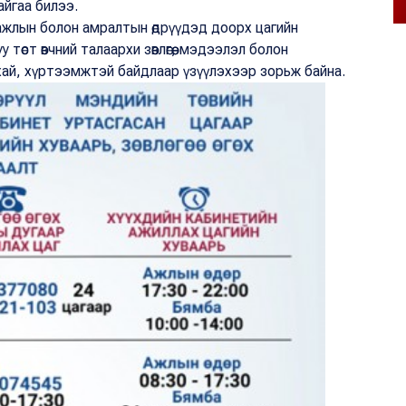
айгаа билээ.
 ажлын болон амралтын өдрүүдэд доорх цагийн
 төст өвчний талаархи зөвлөгөө, мэдээлэл болон
хай, хүртээмжтэй байдлаар үзүүлэхээр зорьж байна.