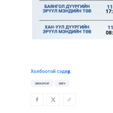
Холбоотой сэдвүүд
эмнэлэг
эмч