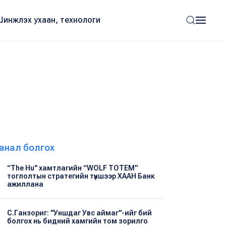
Шинжлэх ухаан, технологи
анал болгох
“The Hu" хамтлагийн “WOLF TOTEM”
тоглолтын стратегийн түншээр ХААН Банк
ажиллана
С.Ганзориг: "Уншдаг Увс аймаг"-ийг бий
болгох нь бидний хамгийн том зорилго