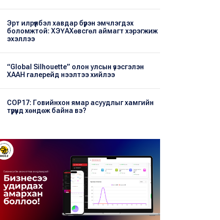
Эрт илрүүлбэл хавдар бүрэн эмчлэгдэх
боломжтой: ХЭҮА​Хөвсгөл аймагт хэрэгжиж
эхэллээ
“Global Silhouette” олон улсын үзэсгэлэн
ХААН галерейд нээлтээ хийлээ
COP17: Говийнхон ямар асуудлыг хамгийн
түрүүнд хөндөж байна вэ?