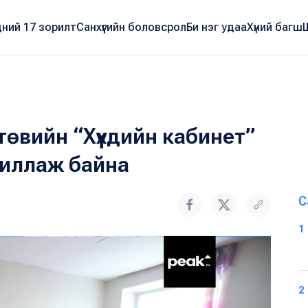
ний 17 зорилт
Санхүүгийн боловсрол
Би нэг удаа
Хүний багш
 төвийн “Хүүхдийн кабинет”
жиллаж байна
С
1
2