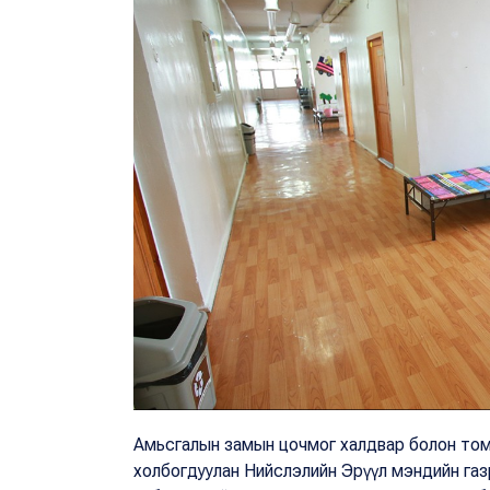
Амьсгалын замын цочмог халдвар болон тому
холбогдуулан Нийслэлийн Эрүүл мэндийн газр