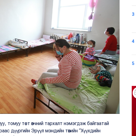
3
4
5
у, томуу төст өвчний тархалт нэмэгдэж байгаатай
аас дүүргийн Эрүүл мэндийн төвийн “Хүүхдийн