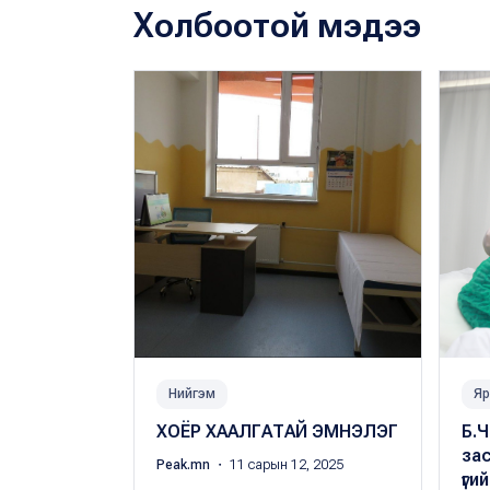
Холбоотой мэдээ
Нийгэм
Яр
ХОЁР ХААЛГАТАЙ ЭМНЭЛЭГ
Б.Ч
за
Peak.mn
・ 11 сарын 12, 2025
үги