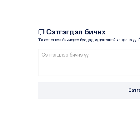
Сэтгэгдэл бичих
Та сэтгэгдэл бичихдээ бусдад хүндэтгэлтэй хандана уу. Ё
Сэтг