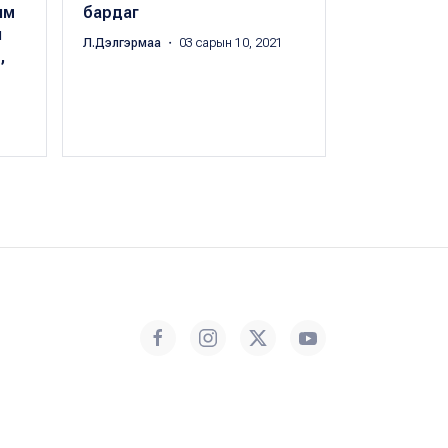
им
бардаг
эмгэгүүд
ы
Л.Дэлгэрмаа
・ 03 сарын 10, 2021
Б.Баясгалан
・
,