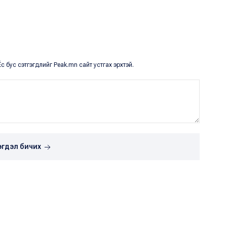
с бус сэтгэгдлийг Peak.mn сайт устгах эрхтэй.
эгдэл бичих