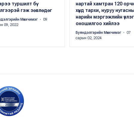
рээ туршилт бүү
нартай хамтран 120 орч
лгээрэй гэж зөвлөдөг
хүнд тархи, нуруу нугасн
нарийн мэргэжлийн үзлэг
ндэлгэрийн Мөнхчимэг
・ 09
оношилгоо хийлээ
н 09, 2022
Буяндэлгэрийн Мөнхчимэг
・ 07
сарын 02, 2024