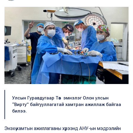
Улсын Гуравдугаар Төв эмнэлэг Олон улсын
“Вирту” байгууллагатай хамтран ажиллаж байгаа
билээ.
Энэхүү хамтын ажиллагааны хүрээнд АНУ-ын мэдрэлийн