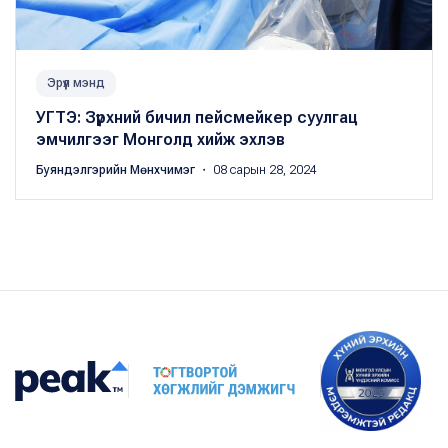
Эрүүл мэнд
УГТЭ: Зүрхний бичил пейсмейкер суулгац
эмчилгээг Монголд хийж эхлэв
Буяндэлгэрийн Мөнхчимэг
・ 08 сарын 28, 2024