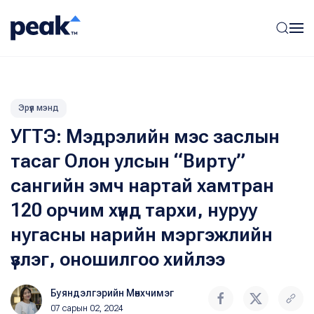
Эрүүл мэнд
УГТЭ: Мэдрэлийн мэс заслын
тасаг Олон улсын “Вирту”
сангийн эмч нартай хамтран
120 орчим хүнд тархи, нуруу
нугасны нарийн мэргэжлийн
үзлэг, оношилгоо хийлээ
Буяндэлгэрийн Мөнхчимэг
07 сарын 02, 2024