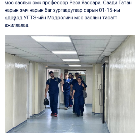
мэс заслын эмч профессор Реза Яассари, Саади Гатан
нарын эмч нарын баг зургаадугаар сарын 01-15-ны
өдрүүдэд УГТЭ-ийн Мэдрэлийн мэс заслын тасагт
ажиллалаа.