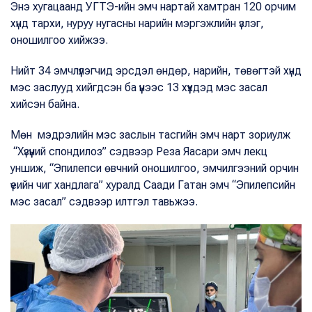
Энэ хугацаанд УГТЭ-ийн эмч нартай хамтран 120 орчим
хүнд тархи, нуруу нугасны нарийн мэргэжлийн үзлэг,
оношилгоо хийжээ.
Нийт 34 эмчлүүлэгчид эрсдэл өндөр, нарийн, төвөгтэй хүнд
мэс заслууд хийгдсэн ба үүнээс 13 хүүхдэд мэс засал
хийсэн байна.
Мөн мэдрэлийн мэс заслын тасгийн эмч нарт зориулж
“Хүзүүний спондилоз” сэдвээр Реза Яасари эмч лекц
уншиж, “Эпилепси өвчний оношилгоо, эмчилгээний орчин
үеийн чиг хандлага” хуралд Саади Гатан эмч “Эпилепсийн
мэс засал” сэдвээр илтгэл тавьжээ.