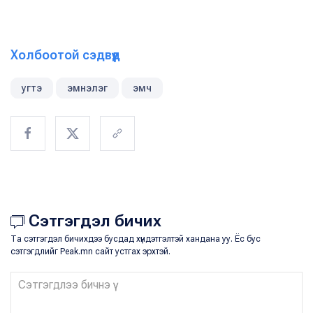
Холбоотой сэдвүүд
угтэ
эмнэлэг
эмч
Сэтгэгдэл бичих
Та сэтгэгдэл бичихдээ бусдад хүндэтгэлтэй хандана уу. Ёс бус
сэтгэгдлийг Peak.mn сайт устгах эрхтэй.