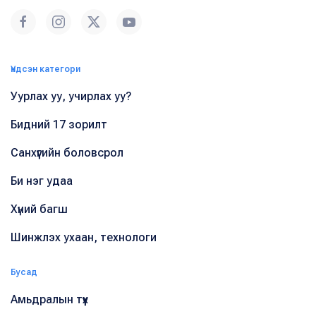
Үндсэн категори
Уурлах уу, учирлах уу?
Бидний 17 зорилт
Санхүүгийн боловсрол
Би нэг удаа
Хүний багш
Шинжлэх ухаан, технологи
Бусад
Амьдралын түүх