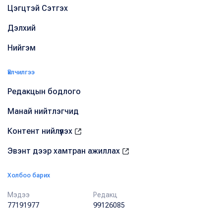
Цэгцтэй Сэтгэх
Дэлхий
Нийгэм
Үйлчилгээ
Редакцын бодлого
Манай нийтлэгчид
Контент нийлүүлэх
Эвэнт дээр хамтран ажиллах
Холбоо барих
Мэдээ
Редакц
77191977
99126085