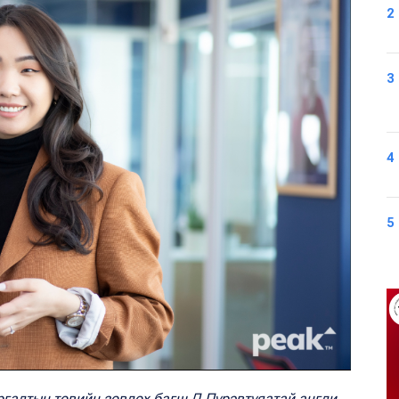
2
3
4
5
сургалтын төвийн зөвлөх багш Д.Пүрэвтуяатай англи