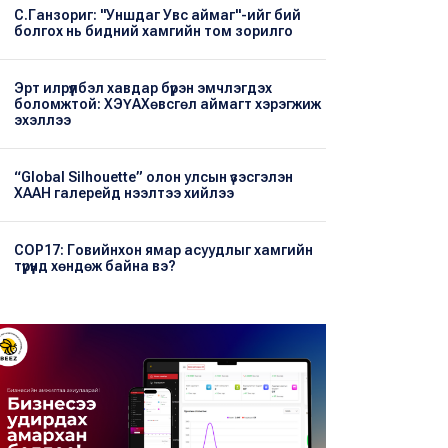
С.Ганзориг: "Уншдаг Увс аймаг"-ийг бий
болгох нь бидний хамгийн том зорилго
Эрт илрүүлбэл хавдар бүрэн эмчлэгдэх
боломжтой: ХЭҮА​Хөвсгөл аймагт хэрэгжиж
эхэллээ
“Global Silhouette” олон улсын үзэсгэлэн
ХААН галерейд нээлтээ хийлээ
COP17: Говийнхон ямар асуудлыг хамгийн
түрүүнд хөндөж байна вэ?