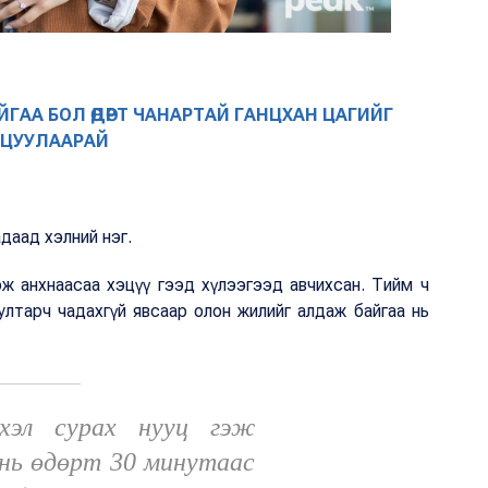
ГАА БОЛ ӨДӨРТ ЧАНАРТАЙ ГАНЦХАН ЦАГИЙГ
РЦУУЛААРАЙ
адаад хэлний нэг.
эж анхнаасаа хэцүү гээд хүлээгээд авчихсан. Тийм ч
ултарч чадахгүй явсаар олон жилийг алдаж байгаа нь
 хэл сурах нууц гэж
 нь өдөрт 30 минутаас