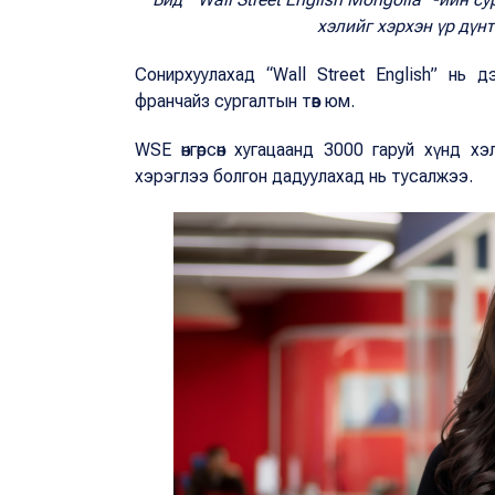
хэлийг хэрхэн үр дүн
Сонирхуулахад “Wall Street English” нь
франчайз сургалтын төв юм.
WSE өнгөрсөн хугацаанд 3000 гаруй хүнд хэ
хэрэглээ болгон дадуулахад нь тусалжээ.