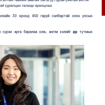
тэй суралцах талаар ярилцлаа.
 дэлхийн 33 оронд 450 гаруй салбартай олон улсын
л сурах арга барилаа олж, англи хэлийг өдөр тутмын