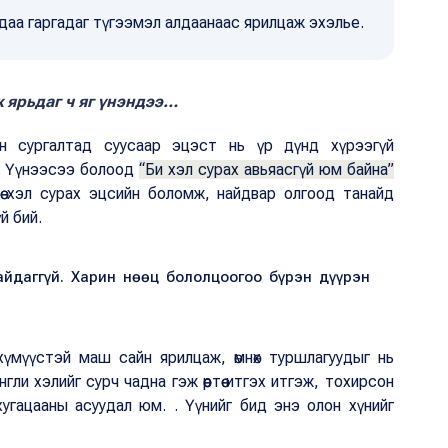
даа гаргадаг түгээмэл алдаанаас ярилцаж эхэлье.
ж ярьдаг ч яг үнэндээ…
н сургалтад суусаар эцэст нь үр дүнд хүрээгүй
а. Үүнээсээ болоод
“Би хэл сурах авьяасгүй юм байна”
өө хэл сурах эцсийн боломж, найдвар олгоод танайд
үй бий.
байдаггүй. Харин нөөц бололцоогоо бүрэн дүүрэн
үмүүстэй маш сайн ярилцаж, өмнөх туршлагуудыг нь
 англи хэлийг сурч чадна гэж өөртөө итгэх итгэж, тохирсон
угацааны асуудал юм. . Үүнийг бид энэ олон хүнийг