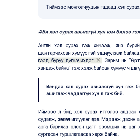
Тиймээс монголчуудын гадаад хэл сурах
#Би хэл сурах авьясгүй хүн юм билээ гэ
Англи хэл сурах гэж хичээж, янз бүрий
шантарчихсан хүмүүстэй зөндөө уулзаж байла
гээд буруу дүгнэчихдэг.
Зарим нь “Өөрт
хандаж байна” гэж хэлж байсан хүмүүс ч цөөнг
Үнэндээ хэл сурах авьяасгүй хүн гэж 
ашиглаж чаддаггүй хүн л гэж бий.
Иймээс л бид хэл сурах итгэлээ алдсан х
судалж, зөвлөгөө чиглүүлэг өгдөг. Мэдээж дахин
арга барилаа олсон цагт эзэмших нь цаг х
сургасан туршлагаасаа харж байна.