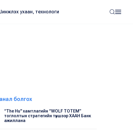
Шинжлэх ухаан, технологи
анал болгох
“The Hu" хамтлагийн “WOLF TOTEM”
тоглолтын стратегийн түншээр ХААН Банк
ажиллана