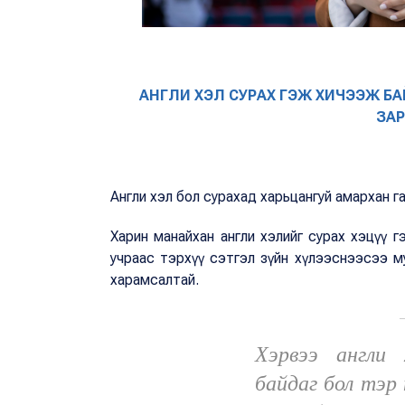
АНГЛИ ХЭЛ СУРАХ ГЭЖ ХИЧЭЭЖ БАЙ
ЗА
Англи хэл бол сурахад харьцангуй амархан г
Харин манайхан англи хэлийг сурах хэцүү г
учраас тэрхүү сэтгэл зүйн хүлээснээсээ м
харамсалтай.
Хэрвээ англи
байдаг бол тэр