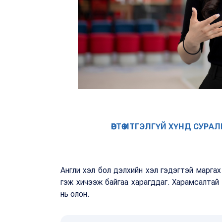
ӨӨРТӨӨ ИТГЭЛГҮЙ ХҮНД СУ
Англи хэл бол дэлхийн хэл гэдэгтэй маргах 
гэж хичээж байгаа харагддаг. Харамсалтай
нь олон.