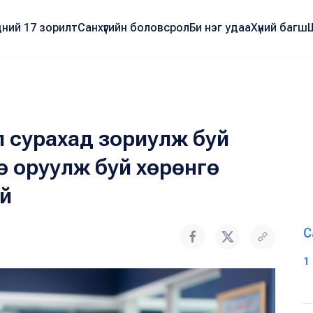
ний 17 зорилт
Санхүүгийн боловсрол
Би нэг удаа
Хүний багш
эл сурахад зориулж буй
өө оруулж буй хөрөнгө
ай
С
1