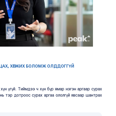
РАЛЦАХ, ХӨГЖИХ БОЛОМЖ ОЛДДОГГҮЙ
хүн үгүй. Тиймдээ ч хүн бүр ямар нэгэн аргаар сурах
 нь тэр дотроос сурах аргаа ололгүй явсаар шантрах