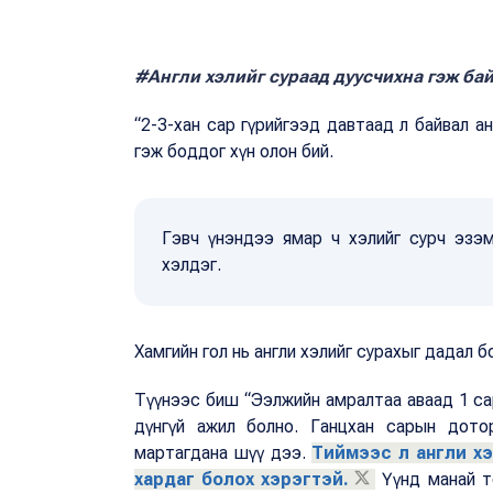
#Англи хэлийг сураад дуусчихна гэж бай
“2-3-хан сар гүрийгээд давтаад л байвал анг
гэж боддог хүн олон бий.
Гэвч үнэндээ ямар ч хэлийг сурч эзэ
хэлдэг.
Хамгийн гол нь англи хэлийг сурахыг дадал б
Түүнээс биш “Ээлжийн амралтаа аваад 1 сар
дүнгүй ажил болно. Ганцхан сарын дот
мартагдана шүү дээ.
Тиймээс л англи х
хардаг болох хэрэгтэй.
Үүнд манай те