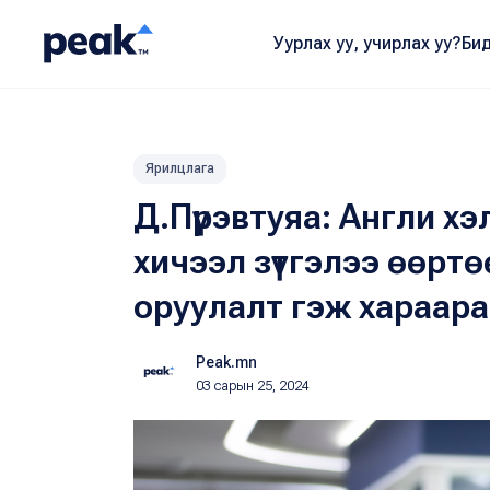
Уурлах уу, учирлах уу?
Бид
Ярилцлага
Д.Пүрэвтуяа: Англи х
хичээл зүтгэлээ өөрт
оруулалт гэж хараар
Peak.mn
03 сарын 25, 2024