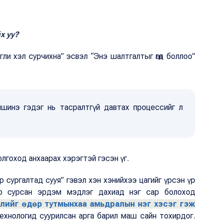
х уу?
ли хэл сурчихна” эсвэл “Энэ шалтгалтыг өгөөд боллоо”
мшинэ гэдэг нь тасралтгүй давтах процессийг л
олгоход анхаарах хэрэгтэй гэсэн үг.
 сургалтад сууя” гэвэл хэн хэнийхээ цагийг үрсэн үр
ор сурсан эрдэм мэдлэг дахиад нэг сар болоход
элийг өдөр тутмынхаа амьдралын нэг хэсэг гэж
хнологид суурилсан арга барил маш сайн тохирдог.