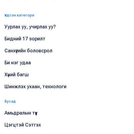
Үндсэн категори
Уурлах уу, учирлах уу?
Бидний 17 зорилт
Санхүүгийн боловсрол
Би нэг удаа
Хүний багш
Шинжлэх ухаан, технологи
Бусад
Амьдралын түүх
Цэгцтэй Сэтгэх