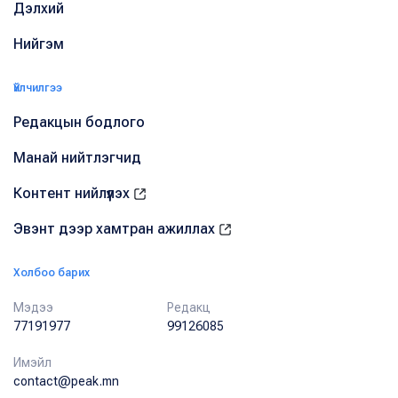
Дэлхий
Нийгэм
Үйлчилгээ
Редакцын бодлого
Манай нийтлэгчид
Контент нийлүүлэх
Эвэнт дээр хамтран ажиллах
Холбоо барих
Мэдээ
Редакц
77191977
99126085
Имэйл
contact@peak.mn