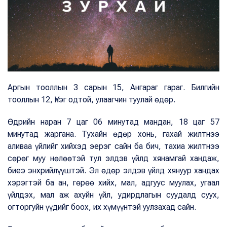
Аргын тооллын 3 сарын 15, Ангараг гараг. Билгийн
тооллын 12, Үнэг одтой, улаагчин туулай өдөр.
Өдрийн наран 7 цаг 06 минутад мандан, 18 цаг 57
минутад жаргана. Тухайн өдөр хонь, гахай жилтнээ
аливаа үйлийг хийхэд эерэг сайн ба бич, тахиа жилтнээ
сөрөг муу нөлөөтэй тул элдэв үйлд хянамгай хандаж,
биеэ энхрийлүүштэй. Эл өдөр элдэв үйлд хянуур хандах
хэрэгтэй ба ан, гөрөө хийх, мал, адгуус муулах, угаал
үйлдэх, мал аж ахуйн үйл, удирдлагын суудалд суух,
огторгуйн үүдийг боох, их хүмүүнтэй уулзахад сайн.