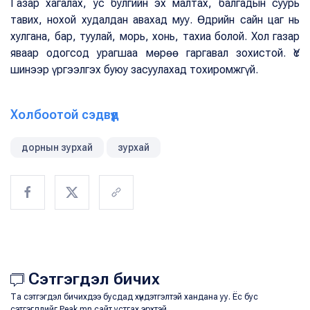
Газар хагалах, ус булгийн эх малтах, балгадын суурь
тавих, нохой худалдан авахад муу. Өдрийн сайн цаг нь
хулгана, бар, туулай, морь, хонь, тахиа болой. Хол газар
яваар одогсод урагшаа мөрөө гаргавал зохистой. Үс
шинээр үргээлгэх буюу засуулахад тохиромжгүй.
Холбоотой сэдвүүд
дорнын зурхай
зурхай
Сэтгэгдэл бичих
Та сэтгэгдэл бичихдээ бусдад хүндэтгэлтэй хандана уу. Ёс бус
сэтгэгдлийг Peak.mn сайт устгах эрхтэй.